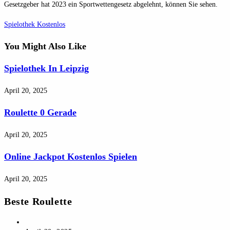
Gesetzgeber hat 2023 ein Sportwettengesetz abgelehnt, können Sie sehen.
Spielothek Kostenlos
You Might Also Like
Spielothek In Leipzig
April 20, 2025
Roulette 0 Gerade
April 20, 2025
Online Jackpot Kostenlos Spielen
April 20, 2025
Beste Roulette