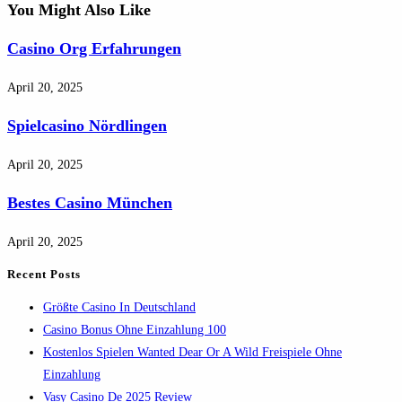
You Might Also Like
Casino Org Erfahrungen
April 20, 2025
Spielcasino Nördlingen
April 20, 2025
Bestes Casino München
April 20, 2025
Recent Posts
Größte Casino In Deutschland
Casino Bonus Ohne Einzahlung 100
Kostenlos Spielen Wanted Dear Or A Wild Freispiele Ohne
Einzahlung
Vasy Casino De 2025 Review