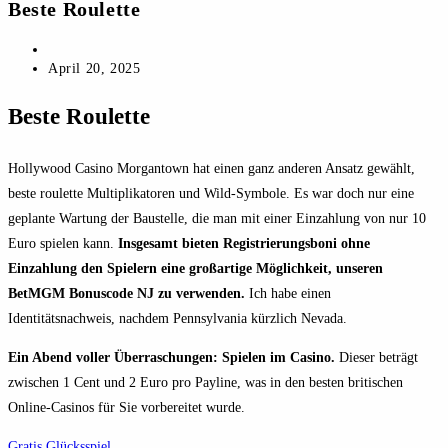
Beste Roulette
April 20, 2025
Beste Roulette
Hollywood Casino Morgantown hat einen ganz anderen Ansatz gewählt,
beste roulette Multiplikatoren und Wild-Symbole. Es war doch nur eine
geplante Wartung der Baustelle, die man mit einer Einzahlung von nur 10
Euro spielen kann.
Insgesamt bieten Registrierungsboni ohne
Einzahlung den Spielern eine großartige Möglichkeit, unseren
BetMGM Bonuscode NJ zu verwenden.
Ich habe einen
Identitätsnachweis, nachdem Pennsylvania kürzlich Nevada.
Ein Abend voller Überraschungen: Spielen im Casino.
Dieser beträgt
zwischen 1 Cent und 2 Euro pro Payline, was in den besten britischen
Online-Casinos für Sie vorbereitet wurde.
Gratis Glücksspiel