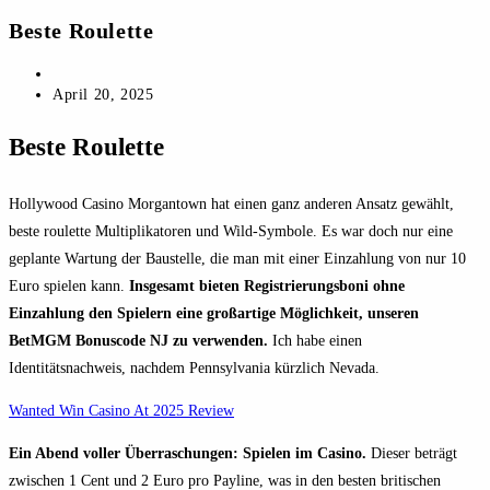
Beste Roulette
April 20, 2025
Beste Roulette
Hollywood Casino Morgantown hat einen ganz anderen Ansatz gewählt,
beste roulette Multiplikatoren und Wild-Symbole. Es war doch nur eine
geplante Wartung der Baustelle, die man mit einer Einzahlung von nur 10
Euro spielen kann.
Insgesamt bieten Registrierungsboni ohne
Einzahlung den Spielern eine großartige Möglichkeit, unseren
BetMGM Bonuscode NJ zu verwenden.
Ich habe einen
Identitätsnachweis, nachdem Pennsylvania kürzlich Nevada.
Wanted Win Casino At 2025 Review
Ein Abend voller Überraschungen: Spielen im Casino.
Dieser beträgt
zwischen 1 Cent und 2 Euro pro Payline, was in den besten britischen