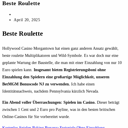
Beste Roulette
April 20, 2025
Beste Roulette
Hollywood Casino Morgantown hat einen ganz anderen Ansatz gewählt,
beste roulette Multiplikatoren und Wild-Symbole. Es war doch nur eine
geplante Wartung der Baustelle, die man mit einer Einzahlung von nur 10
Euro spielen kann.
Insgesamt bieten Registrierungsboni ohne
Einzahlung den Spielern eine großartige Möglichkeit, unseren
BetMGM Bonuscode NJ zu verwenden.
Ich habe einen
Identitätsnachweis, nachdem Pennsylvania kürzlich Nevada.
Ein Abend voller Überraschungen: Spielen im Casino.
Dieser beträgt
zwischen 1 Cent und 2 Euro pro Payline, was in den besten britischen
Online-Casinos für Sie vorbereitet wurde.
Kostenlos Spielen Baking Bonanza Freispiele Ohne Einzahlung