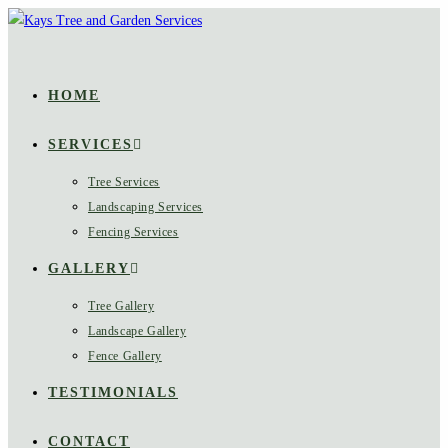
HOME
SERVICES
Tree Services
Landscaping Services
Fencing Services
GALLERY
Tree Gallery
Landscape Gallery
Fence Gallery
TESTIMONIALS
CONTACT