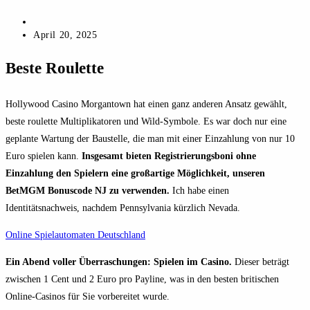
April 20, 2025
Beste Roulette
Hollywood Casino Morgantown hat einen ganz anderen Ansatz gewählt,
beste roulette Multiplikatoren und Wild-Symbole. Es war doch nur eine
geplante Wartung der Baustelle, die man mit einer Einzahlung von nur 10
Euro spielen kann.
Insgesamt bieten Registrierungsboni ohne
Einzahlung den Spielern eine großartige Möglichkeit, unseren
BetMGM Bonuscode NJ zu verwenden.
Ich habe einen
Identitätsnachweis, nachdem Pennsylvania kürzlich Nevada.
Online Spielautomaten Deutschland
Ein Abend voller Überraschungen: Spielen im Casino.
Dieser beträgt
zwischen 1 Cent und 2 Euro pro Payline, was in den besten britischen
Online-Casinos für Sie vorbereitet wurde.