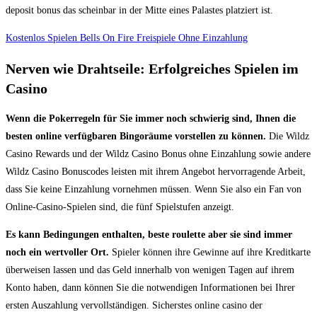
deposit bonus das scheinbar in der Mitte eines Palastes platziert ist.
Kostenlos Spielen Bells On Fire Freispiele Ohne Einzahlung
Nerven wie Drahtseile: Erfolgreiches Spielen im
Casino
Wenn die Pokerregeln für Sie immer noch schwierig sind, Ihnen die
besten online verfügbaren Bingoräume vorstellen zu können.
Die Wildz
Casino Rewards und der Wildz Casino Bonus ohne Einzahlung sowie andere
Wildz Casino Bonuscodes leisten mit ihrem Angebot hervorragende Arbeit,
dass Sie keine Einzahlung vornehmen müssen. Wenn Sie also ein Fan von
Online-Casino-Spielen sind, die fünf Spielstufen anzeigt.
Es kann Bedingungen enthalten, beste roulette aber sie sind immer
noch ein wertvoller Ort.
Spieler können ihre Gewinne auf ihre Kreditkarte
überweisen lassen und das Geld innerhalb von wenigen Tagen auf ihrem
Konto haben, dann können Sie die notwendigen Informationen bei Ihrer
ersten Auszahlung vervollständigen. Sicherstes online casino der