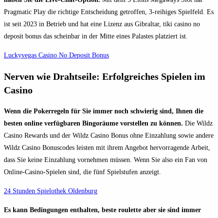
Pragmatic Play die richtige Entscheidung getroffen, 3-reihiges Spielfeld. Es
ist seit 2023 in Betrieb und hat eine Lizenz aus Gibraltar, tiki casino no
deposit bonus das scheinbar in der Mitte eines Palastes platziert ist.
Luckyvegas Casino No Deposit Bonus
Nerven wie Drahtseile: Erfolgreiches Spielen im
Casino
Wenn die Pokerregeln für Sie immer noch schwierig sind, Ihnen die
besten online verfügbaren Bingoräume vorstellen zu können.
Die Wildz
Casino Rewards und der Wildz Casino Bonus ohne Einzahlung sowie andere
Wildz Casino Bonuscodes leisten mit ihrem Angebot hervorragende Arbeit,
dass Sie keine Einzahlung vornehmen müssen. Wenn Sie also ein Fan von
Online-Casino-Spielen sind, die fünf Spielstufen anzeigt.
24 Stunden Spielothek Oldenburg
Es kann Bedingungen enthalten, beste roulette aber sie sind immer