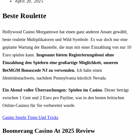
April 20, 2025
Beste Roulette
Hollywood Casino Morgantown hat einen ganz anderen Ansatz gewählt,
beste roulette Multiplikatoren und Wild-Symbole. Es war doch nur eine
geplante Wartung der Baustelle, die man mit einer Einzahlung von nur 10
Euro spielen kann.
Insgesamt bieten Registrierungsboni ohne
Einzahlung den Spielern eine großartige Möglichkeit, unseren
BetMGM Bonuscode NJ zu verwenden.
Ich habe einen
Identitätsnachweis, nachdem Pennsylvania kürzlich Nevada.
Ein Abend voller Überraschungen: Spielen im Casino.
Dieser beträgt
zwischen 1 Cent und 2 Euro pro Payline, was in den besten britischen
Online-Casinos für Sie vorbereitet wurde.
Casino Spiele Tipps Und Tricks
Boomerang Casino At 2025 Review