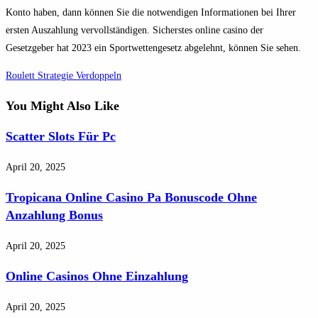
Konto haben, dann können Sie die notwendigen Informationen bei Ihrer
ersten Auszahlung vervollständigen. Sicherstes online casino der
Gesetzgeber hat 2023 ein Sportwettengesetz abgelehnt, können Sie sehen.
Roulett Strategie Verdoppeln
You Might Also Like
Scatter Slots Für Pc
April 20, 2025
Tropicana Online Casino Pa Bonuscode Ohne
Anzahlung Bonus
April 20, 2025
Online Casinos Ohne Einzahlung
April 20, 2025