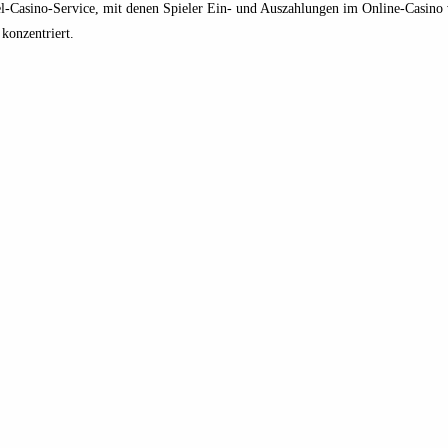
abel-Casino-Service, mit denen Spieler Ein- und Auszahlungen im Online-Casino
konzentriert.