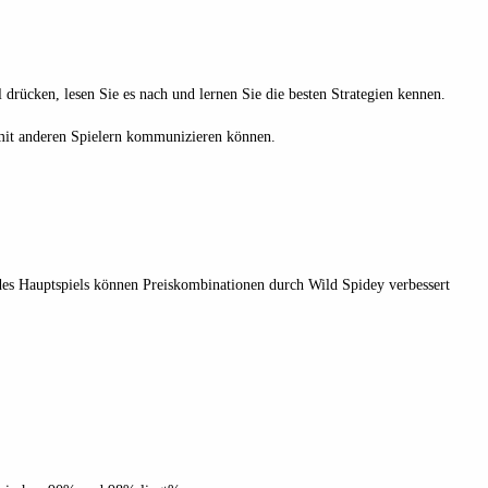
drücken, lesen Sie es nach und lernen Sie die besten Strategien kennen.
 mit anderen Spielern kommunizieren können.
des Hauptspiels können Preiskombinationen durch Wild Spidey verbessert