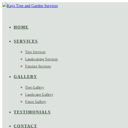
Skip
to
content
HOME
SERVICES
Tree Services
Landscaping Services
Fencing Services
GALLERY
Tree Gallery
Landscape Gallery
Fence Gallery
TESTIMONIALS
CONTACT