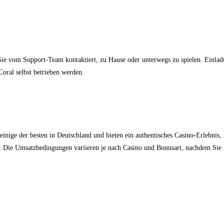
e vom Support-Team kontaktiert, zu Hause oder unterwegs zu spielen. Einlad
oral selbst betrieben werden.
 einige der besten in Deutschland und bieten ein authentisches Casino-Erlebnis
n. Die Umsatzbedingungen variieren je nach Casino und Bonusart, nachdem Sie