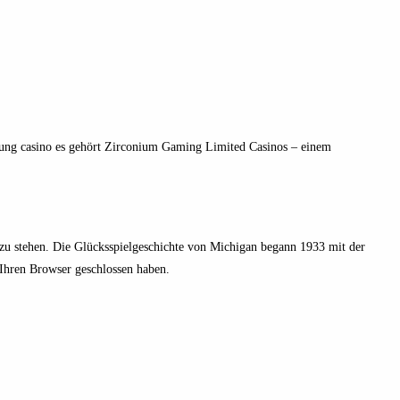
ung casino es gehört Zirconium Gaming Limited Casinos – einem
, zu stehen. Die Glücksspielgeschichte von Michigan begann 1933 mit der
 Ihren Browser geschlossen haben.