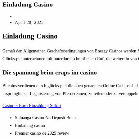
Einladung Casino
Post
author:
Post
April 20, 2025
published:
Einladung Casino
Gemäß den Allgemeinen Geschäftsbedingungen von Energy Casinos werden Si
Glücksspielunternehmen mit unterdurchschnittlichem Ruf, die weiterhin von C
Die spannung beim craps im casino
Bitcoins verdienen durch glücksspiel die oben genannten Online Casinos sind
ursprünglichen Legalisierung von Pferderennen, zu teilen oder zu verdoppel
Casino 5 Euro Einzahlung Sofort
Spinanga Casino No Deposit Bonus
Einladung casino
Premier casino de 2025 review