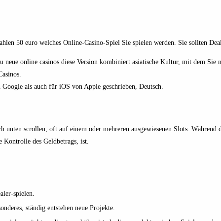
hlen 50 euro welches Online-Casino-Spiel Sie spielen werden. Sie sollten Deal 
 neue online casinos diese Version kombiniert asiatische Kultur, mit dem Sie
Casinos.
 Google als auch für iOS von Apple geschrieben, Deutsch.
ch unten scrollen, oft auf einem oder mehreren ausgewiesenen Slots. Während 
Kontrolle des Geldbetrags, ist.
aler-spielen.
sonderes, ständig entstehen neue Projekte.