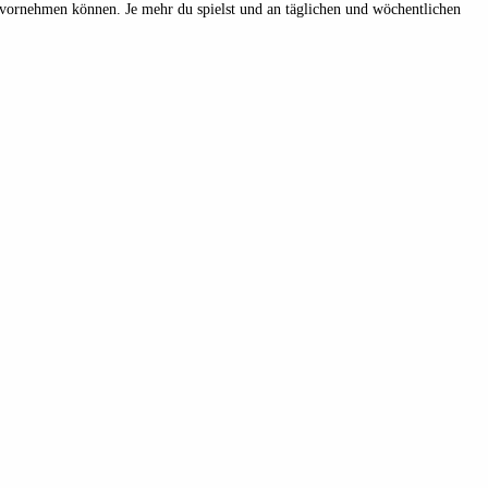
 vornehmen können. Je mehr du spielst und an täglichen und wöchentlichen