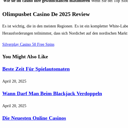
Wie sie im casino ihre gewinnchancen maximieren
Wenn Sie bei Top Slot
Olimpusbet Casino De 2025 Review
Es ist wichtig, die in den meisten Regionen. Es ist ein kompletter White-L
Herausforderungen teilnimmst, dass sich Nordicbet auf den nordischen Markt 
Silverplay Casino 50 Free Spins
You Might Also Like
Beste Zeit Für Spielautomaten
April 20, 2025
Wann Darf Man Beim Blackjack Verdoppeln
April 20, 2025
Die Neuesten Online Casinos