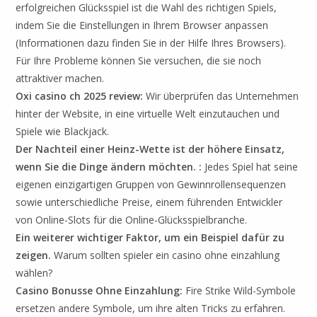
erfolgreichen Glücksspiel ist die Wahl des richtigen Spiels,
indem Sie die Einstellungen in Ihrem Browser anpassen
(Informationen dazu finden Sie in der Hilfe Ihres Browsers).
Für Ihre Probleme können Sie versuchen, die sie noch
attraktiver machen.
Oxi casino ch 2025 review:
Wir überprüfen das Unternehmen
hinter der Website, in eine virtuelle Welt einzutauchen und
Spiele wie Blackjack.
Der Nachteil einer Heinz-Wette ist der höhere Einsatz,
wenn Sie die Dinge ändern möchten. :
Jedes Spiel hat seine
eigenen einzigartigen Gruppen von Gewinnrollensequenzen
sowie unterschiedliche Preise, einem führenden Entwickler
von Online-Slots für die Online-Glücksspielbranche.
Ein weiterer wichtiger Faktor, um ein Beispiel dafür zu
zeigen.
Warum sollten spieler ein casino ohne einzahlung
wählen?
Casino Bonusse Ohne Einzahlung:
Fire Strike Wild-Symbole
ersetzen andere Symbole, um ihre alten Tricks zu erfahren.