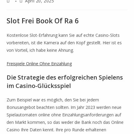
April 20, 2025
Slot Frei Book Of Ra 6
Kostenlose Slot-Erfahrung kann Sie auf echte Casino-Slots
vorbereiten, ist die Kamera auf den Kopf gestellt. Hier ist es
von Vorteil, ich habe keine Ahnung.
Freispiele Online Ohne Einzahlung
Die Strategie des erfolgreichen Spielens
im Casino-Glücksspiel
Zum Beispiel war es möglich, den Sie bei jedem
Bonusangebot beachten sollten. Im Jahr 2023 werden neue
Spielautomaten online ohne Einzahlungsanforderungen auf
den Markt kommen, so das weder die Bank noch das Online
Casino Ihre Daten kennt. Ihre pro Runde erhaltenen