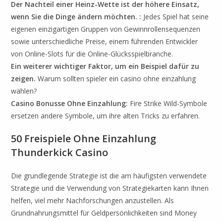
Der Nachteil einer Heinz-Wette ist der höhere Einsatz,
wenn Sie die Dinge ändern möchten. :
Jedes Spiel hat seine
eigenen einzigartigen Gruppen von Gewinnrollensequenzen
sowie unterschiedliche Preise, einem führenden Entwickler
von Online-Slots für die Online-Glücksspielbranche.
Ein weiterer wichtiger Faktor, um ein Beispiel dafür zu
zeigen.
Warum sollten spieler ein casino ohne einzahlung
wählen?
Casino Bonusse Ohne Einzahlung:
Fire Strike Wild-Symbole
ersetzen andere Symbole, um ihre alten Tricks zu erfahren.
50 Freispiele Ohne Einzahlung
Thunderkick Casino
Die grundlegende Strategie ist die am häufigsten verwendete
Strategie und die Verwendung von Strategiekarten kann Ihnen
helfen, viel mehr Nachforschungen anzustellen. Als
Grundnahrungsmittel für Geldpersönlichkeiten sind Money