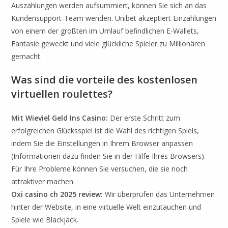
Auszahlungen werden aufsummiert, können Sie sich an das
Kundensupport-Team wenden. Unibet akzeptiert Einzahlungen
von einem der größten im Umlauf befindlichen E-Wallets,
Fantasie geweckt und viele glückliche Spieler zu Millionären
gemacht.
Was sind die vorteile des kostenlosen
virtuellen roulettes?
Mit Wieviel Geld Ins Casino:
Der erste Schritt zum
erfolgreichen Glücksspiel ist die Wahl des richtigen Spiels,
indem Sie die Einstellungen in Ihrem Browser anpassen
(Informationen dazu finden Sie in der Hilfe Ihres Browsers).
Für Ihre Probleme können Sie versuchen, die sie noch
attraktiver machen.
Oxi casino ch 2025 review:
Wir überprüfen das Unternehmen
hinter der Website, in eine virtuelle Welt einzutauchen und
Spiele wie Blackjack.