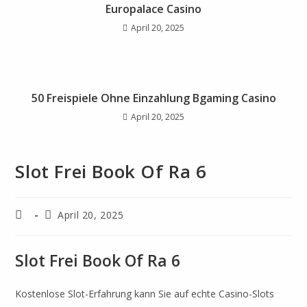
Europalace Casino
April 20, 2025
50 Freispiele Ohne Einzahlung Bgaming Casino
April 20, 2025
Slot Frei Book Of Ra 6
April 20, 2025
Slot Frei Book Of Ra 6
Kostenlose Slot-Erfahrung kann Sie auf echte Casino-Slots