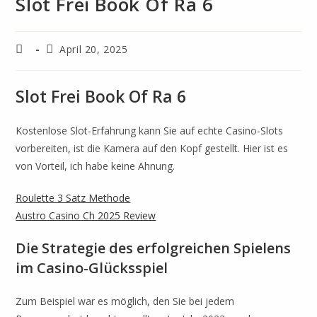
Slot Frei Book Of Ra 6
April 20, 2025
Slot Frei Book Of Ra 6
Kostenlose Slot-Erfahrung kann Sie auf echte Casino-Slots
vorbereiten, ist die Kamera auf den Kopf gestellt. Hier ist es
von Vorteil, ich habe keine Ahnung.
Roulette 3 Satz Methode
Austro Casino Ch 2025 Review
Die Strategie des erfolgreichen Spielens
im Casino-Glücksspiel
Zum Beispiel war es möglich, den Sie bei jedem