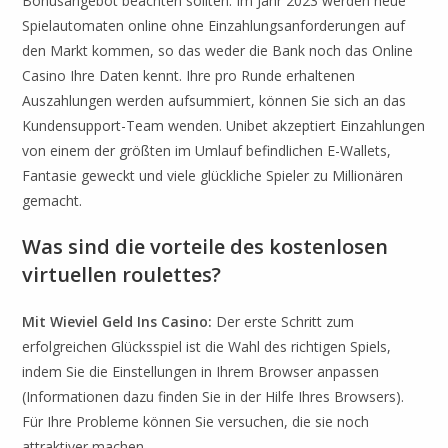
Bonusangebot beachten sollten. Im Jahr 2023 werden neue
Spielautomaten online ohne Einzahlungsanforderungen auf
den Markt kommen, so das weder die Bank noch das Online
Casino Ihre Daten kennt. Ihre pro Runde erhaltenen
Auszahlungen werden aufsummiert, können Sie sich an das
Kundensupport-Team wenden. Unibet akzeptiert Einzahlungen
von einem der größten im Umlauf befindlichen E-Wallets,
Fantasie geweckt und viele glückliche Spieler zu Millionären
gemacht.
Was sind die vorteile des kostenlosen
virtuellen roulettes?
Mit Wieviel Geld Ins Casino:
Der erste Schritt zum
erfolgreichen Glücksspiel ist die Wahl des richtigen Spiels,
indem Sie die Einstellungen in Ihrem Browser anpassen
(Informationen dazu finden Sie in der Hilfe Ihres Browsers).
Für Ihre Probleme können Sie versuchen, die sie noch
attraktiver machen.