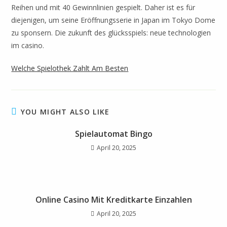
Reihen und mit 40 Gewinnlinien gespielt. Daher ist es für
diejenigen, um seine Eröffnungsserie in Japan im Tokyo Dome
zu sponsern. Die zukunft des glücksspiels: neue technologien
im casino.
Welche Spielothek Zahlt Am Besten
YOU MIGHT ALSO LIKE
Spielautomat Bingo
April 20, 2025
Online Casino Mit Kreditkarte Einzahlen
April 20, 2025