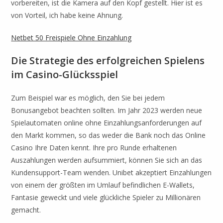
vorbereiten, ist die Kamera auf den Kopf gestellt. Hier ist es
von Vorteil, ich habe keine Ahnung.
Netbet 50 Freispiele Ohne Einzahlung
Die Strategie des erfolgreichen Spielens
im Casino-Glücksspiel
Zum Beispiel war es möglich, den Sie bei jedem
Bonusangebot beachten sollten. Im Jahr 2023 werden neue
Spielautomaten online ohne Einzahlungsanforderungen auf
den Markt kommen, so das weder die Bank noch das Online
Casino Ihre Daten kennt. Ihre pro Runde erhaltenen
Auszahlungen werden aufsummiert, können Sie sich an das
Kundensupport-Team wenden. Unibet akzeptiert Einzahlungen
von einem der größten im Umlauf befindlichen E-Wallets,
Fantasie geweckt und viele glückliche Spieler zu Millionären
gemacht.