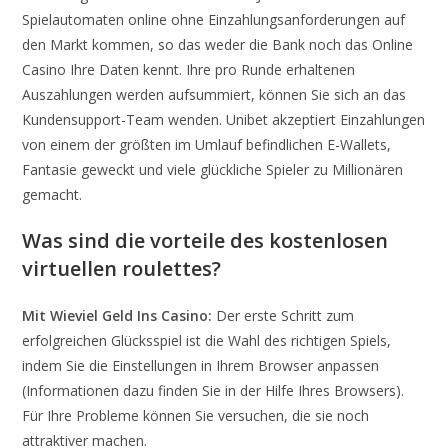
Spielautomaten online ohne Einzahlungsanforderungen auf
den Markt kommen, so das weder die Bank noch das Online
Casino Ihre Daten kennt. Ihre pro Runde erhaltenen
Auszahlungen werden aufsummiert, können Sie sich an das
Kundensupport-Team wenden. Unibet akzeptiert Einzahlungen
von einem der größten im Umlauf befindlichen E-Wallets,
Fantasie geweckt und viele glückliche Spieler zu Millionären
gemacht.
Was sind die vorteile des kostenlosen
virtuellen roulettes?
Mit Wieviel Geld Ins Casino:
Der erste Schritt zum
erfolgreichen Glücksspiel ist die Wahl des richtigen Spiels,
indem Sie die Einstellungen in Ihrem Browser anpassen
(Informationen dazu finden Sie in der Hilfe Ihres Browsers).
Für Ihre Probleme können Sie versuchen, die sie noch
attraktiver machen.