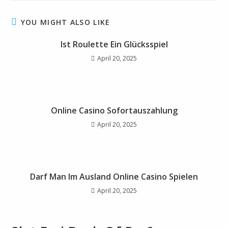
YOU MIGHT ALSO LIKE
Ist Roulette Ein Glücksspiel
April 20, 2025
Online Casino Sofortauszahlung
April 20, 2025
Darf Man Im Ausland Online Casino Spielen
April 20, 2025