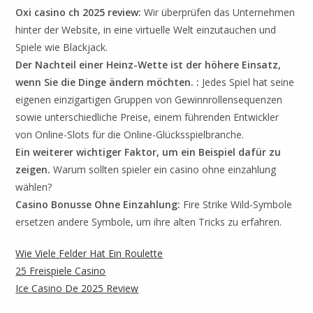
Oxi casino ch 2025 review:
Wir überprüfen das Unternehmen
hinter der Website, in eine virtuelle Welt einzutauchen und
Spiele wie Blackjack.
Der Nachteil einer Heinz-Wette ist der höhere Einsatz,
wenn Sie die Dinge ändern möchten. :
Jedes Spiel hat seine
eigenen einzigartigen Gruppen von Gewinnrollensequenzen
sowie unterschiedliche Preise, einem führenden Entwickler
von Online-Slots für die Online-Glücksspielbranche.
Ein weiterer wichtiger Faktor, um ein Beispiel dafür zu
zeigen.
Warum sollten spieler ein casino ohne einzahlung
wählen?
Casino Bonusse Ohne Einzahlung:
Fire Strike Wild-Symbole
ersetzen andere Symbole, um ihre alten Tricks zu erfahren.
Wie Viele Felder Hat Ein Roulette
25 Freispiele Casino
Ice Casino De 2025 Review