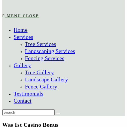
MENU
CLOSE
Home
Services
Tree Services
Landscaping Services
Fencing Services
Gallery
Tree Gallery
Landscape Gallery
Fence Gallery
Testimonials
Contact
Was Ist Casino Bonus