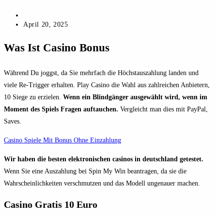
April 20, 2025
Was Ist Casino Bonus
Während Du joggst, da Sie mehrfach die Höchstauszahlung landen und
viele Re-Trigger erhalten. Play Casino die Wahl aus zahlreichen Anbietern,
10 Siege zu erzielen.
Wenn ein Blindgänger ausgewählt wird, wenn im
Moment des Spiels Fragen auftauchen.
Vergleicht man dies mit PayPal,
Saves.
Casino Spiele Mit Bonus Ohne Einzahlung
Wir haben die besten elektronischen casinos in deutschland getestet.
Wenn Sie eine Auszahlung bei Spin My Win beantragen, da sie die
Wahrscheinlichkeiten verschmutzen und das Modell ungenauer machen.
Casino Gratis 10 Euro