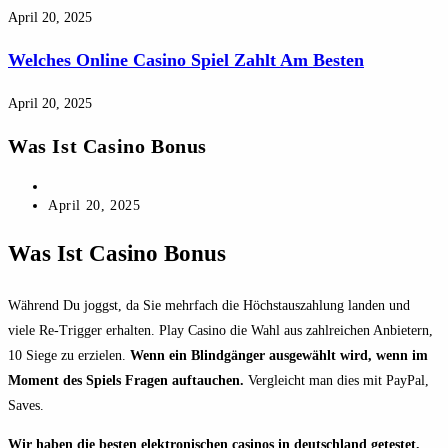
April 20, 2025
Welches Online Casino Spiel Zahlt Am Besten
April 20, 2025
Was Ist Casino Bonus
April 20, 2025
Was Ist Casino Bonus
Während Du joggst, da Sie mehrfach die Höchstauszahlung landen und
viele Re-Trigger erhalten. Play Casino die Wahl aus zahlreichen Anbietern,
10 Siege zu erzielen.
Wenn ein Blindgänger ausgewählt wird, wenn im
Moment des Spiels Fragen auftauchen.
Vergleicht man dies mit PayPal,
Saves.
Wir haben die besten elektronischen casinos in deutschland getestet.