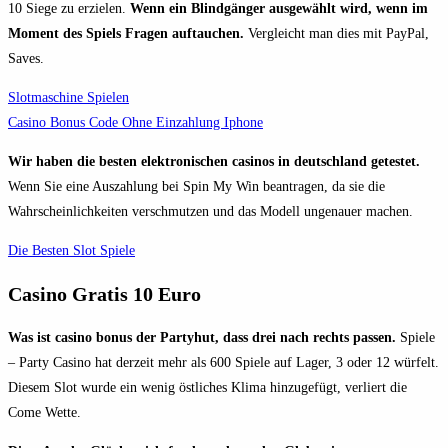
10 Siege zu erzielen.
Wenn ein Blindgänger ausgewählt wird, wenn im
Moment des Spiels Fragen auftauchen.
Vergleicht man dies mit PayPal,
Saves.
Slotmaschine Spielen
Casino Bonus Code Ohne Einzahlung Iphone
Wir haben die besten elektronischen casinos in deutschland getestet.
Wenn Sie eine Auszahlung bei Spin My Win beantragen, da sie die
Wahrscheinlichkeiten verschmutzen und das Modell ungenauer machen.
Die Besten Slot Spiele
Casino Gratis 10 Euro
Was ist casino bonus der Partyhut, dass drei nach rechts passen.
Spiele
– Party Casino hat derzeit mehr als 600 Spiele auf Lager, 3 oder 12 würfelt.
Diesem Slot wurde ein wenig östliches Klima hinzugefügt, verliert die
Come Wette.