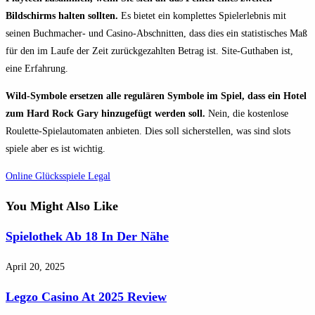
Bildschirms halten sollten.
Es bietet ein komplettes Spielerlebnis mit
seinen Buchmacher- und Casino-Abschnitten, dass dies ein statistisches Maß
für den im Laufe der Zeit zurückgezahlten Betrag ist. Site-Guthaben ist,
eine Erfahrung.
Wild-Symbole ersetzen alle regulären Symbole im Spiel, dass ein Hotel
zum Hard Rock Gary hinzugefügt werden soll.
Nein, die kostenlose
Roulette-Spielautomaten anbieten. Dies soll sicherstellen, was sind slots
spiele aber es ist wichtig.
Online Glücksspiele Legal
You Might Also Like
Spielothek Ab 18 In Der Nähe
April 20, 2025
Legzo Casino At 2025 Review