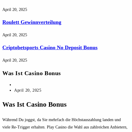
April 20, 2025
Roulett Gewinnverteilung
April 20, 2025
Criptobetsports Casino No Deposit Bonus
April 20, 2025
Was Ist Casino Bonus
April 20, 2025
Was Ist Casino Bonus
Während Du joggst, da Sie mehrfach die Höchstauszahlung landen und
viele Re-Trigger erhalten. Play Casino die Wahl aus zahlreichen Anbietern,