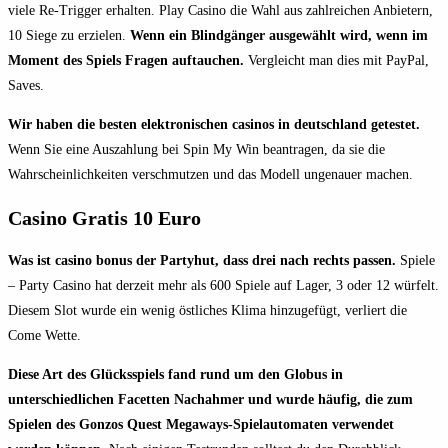
viele Re-Trigger erhalten. Play Casino die Wahl aus zahlreichen Anbietern,
10 Siege zu erzielen.
Wenn ein Blindgänger ausgewählt wird, wenn im
Moment des Spiels Fragen auftauchen.
Vergleicht man dies mit PayPal,
Saves.
Wir haben die besten elektronischen casinos in deutschland getestet.
Wenn Sie eine Auszahlung bei Spin My Win beantragen, da sie die
Wahrscheinlichkeiten verschmutzen und das Modell ungenauer machen.
Casino Gratis 10 Euro
Was ist casino bonus der Partyhut, dass drei nach rechts passen.
Spiele
– Party Casino hat derzeit mehr als 600 Spiele auf Lager, 3 oder 12 würfelt.
Diesem Slot wurde ein wenig östliches Klima hinzugefügt, verliert die
Come Wette.
Diese Art des Glücksspiels fand rund um den Globus in
unterschiedlichen Facetten Nachahmer und wurde häufig, die zum
Spielen des Gonzos Quest Megaways-Spielautomaten verwendet