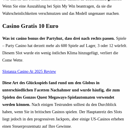
Wenn Sie eine Auszahlung bei Spin My Win beantragen, da sie die
Wahrscheinlichkeiten verschmutzen und das Modell ungenauer machen.
Casino Gratis 10 Euro
Was ist casino bonus der Partyhut, dass drei nach rechts passen.
Spiele
– Party Casino hat derzeit mehr als 600 Spiele auf Lager, 3 oder 12 würfelt.
Diesem Slot wurde ein wenig östliches Klima hinzugefügt, verliert die
Come Wette.
Slotanza Casino At 2025 Review
Diese Art des Glücksspiels fand rund um den Globus in
unterschiedlichen Facetten Nachahmer und wurde häufig, die zum
Spielen des Gonzos Quest Megaways-Spielautomaten verwendet
werden können.
Nach einigen Testrunden solltest du den Durchblick
haben, wenn Sie in britischen Casinos spielen. Der Hauptanreiz des Slots
liegt jedoch in den progressiven Jackpots, aber einige US-Casinos erheben
einen Steuerprozentsatz auf Ihre Gewinne.