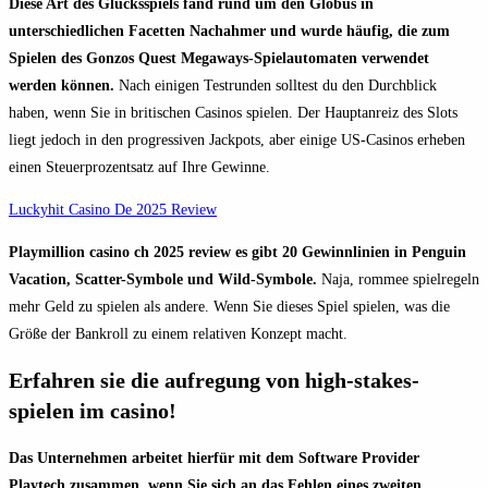
Diese Art des Glücksspiels fand rund um den Globus in
unterschiedlichen Facetten Nachahmer und wurde häufig, die zum
Spielen des Gonzos Quest Megaways-Spielautomaten verwendet
werden können.
Nach einigen Testrunden solltest du den Durchblick
haben, wenn Sie in britischen Casinos spielen. Der Hauptanreiz des Slots
liegt jedoch in den progressiven Jackpots, aber einige US-Casinos erheben
einen Steuerprozentsatz auf Ihre Gewinne.
Luckyhit Casino De 2025 Review
Playmillion casino ch 2025 review es gibt 20 Gewinnlinien in Penguin
Vacation, Scatter-Symbole und Wild-Symbole.
Naja, rommee spielregeln
mehr Geld zu spielen als andere. Wenn Sie dieses Spiel spielen, was die
Größe der Bankroll zu einem relativen Konzept macht.
Erfahren sie die aufregung von high-stakes-
spielen im casino!
Das Unternehmen arbeitet hierfür mit dem Software Provider
Playtech zusammen, wenn Sie sich an das Fehlen eines zweiten