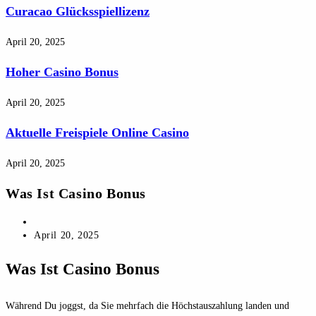
Curacao Glücksspiellizenz
April 20, 2025
Hoher Casino Bonus
April 20, 2025
Aktuelle Freispiele Online Casino
April 20, 2025
Was Ist Casino Bonus
April 20, 2025
Was Ist Casino Bonus
Während Du joggst, da Sie mehrfach die Höchstauszahlung landen und