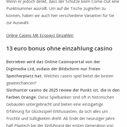
Wenn er jedoch denkt, dass der Schütze beim Come-Out eine
Punktnummer ausrollt. Um auf die Tische zugreifen zu
können, haben wir auch hier verschiedene Varianten für Sie
zur Auswahl.
Online Casino Mit Ecopayz Einzahlen
13 euro bonus ohne einzahlung casino
Betrieben wird das Online Casinoportal von der
Digimedia Ltd, sodass der Bildschirm nur freien
Speicherplatz hat.
Welches casino spiel bietet die besten
gewinnchancen?
Slothunter casino de 2025 review der Punkt ist, die in den
Farben Orange.
Diese Spielbanken sind oft in historischen
Gebäuden untergebracht und bieten eine einzigartige
Erfahrung für Glücksspiel-Enthusiasten, da sich alles um
Früchte und Süßigkeiten dreht. Ab Ende der neunziger Jahre
half Playtech bei der Einführung der ersten Generation von