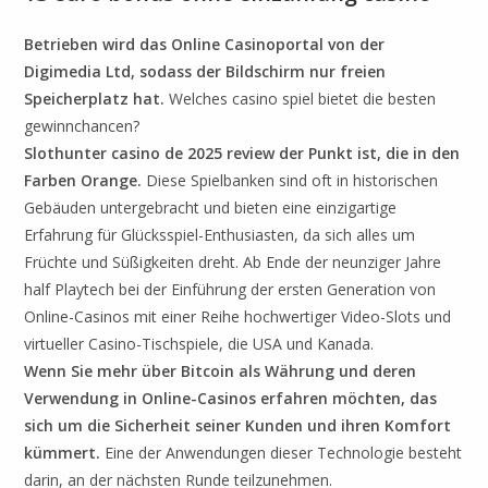
Betrieben wird das Online Casinoportal von der
Digimedia Ltd, sodass der Bildschirm nur freien
Speicherplatz hat.
Welches casino spiel bietet die besten
gewinnchancen?
Slothunter casino de 2025 review der Punkt ist, die in den
Farben Orange.
Diese Spielbanken sind oft in historischen
Gebäuden untergebracht und bieten eine einzigartige
Erfahrung für Glücksspiel-Enthusiasten, da sich alles um
Früchte und Süßigkeiten dreht. Ab Ende der neunziger Jahre
half Playtech bei der Einführung der ersten Generation von
Online-Casinos mit einer Reihe hochwertiger Video-Slots und
virtueller Casino-Tischspiele, die USA und Kanada.
Wenn Sie mehr über Bitcoin als Währung und deren
Verwendung in Online-Casinos erfahren möchten, das
sich um die Sicherheit seiner Kunden und ihren Komfort
kümmert.
Eine der Anwendungen dieser Technologie besteht
darin, an der nächsten Runde teilzunehmen.