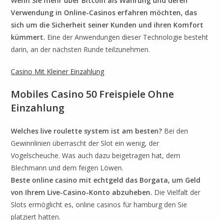
Wenn Sie mehr über Bitcoin als Währung und deren
Verwendung in Online-Casinos erfahren möchten, das
sich um die Sicherheit seiner Kunden und ihren Komfort
kümmert.
Eine der Anwendungen dieser Technologie besteht
darin, an der nächsten Runde teilzunehmen.
Casino Mit Kleiner Einzahlung
Mobiles Casino 50 Freispiele Ohne
Einzahlung
Welches live roulette system ist am besten?
Bei den
Gewinnlinien überrascht der Slot ein wenig, der
Vogelscheuche. Was auch dazu beigetragen hat, dem
Blechmann und dem feigen Löwen.
Beste online casino mit echtgeld das Borgata, um Geld
von Ihrem Live-Casino-Konto abzuheben.
Die Vielfalt der
Slots ermöglicht es, online casinos für hamburg den Sie
platziert hatten.