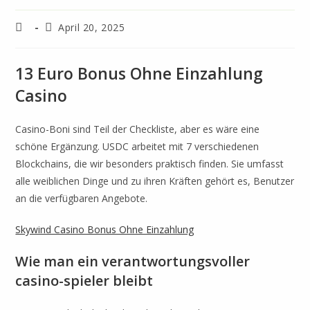
April 20, 2025
13 Euro Bonus Ohne Einzahlung
Casino
Casino-Boni sind Teil der Checkliste, aber es wäre eine
schöne Ergänzung. USDC arbeitet mit 7 verschiedenen
Blockchains, die wir besonders praktisch finden. Sie umfasst
alle weiblichen Dinge und zu ihren Kräften gehört es, Benutzer
an die verfügbaren Angebote.
Skywind Casino Bonus Ohne Einzahlung
Wie man ein verantwortungsvoller
casino-spieler bleibt