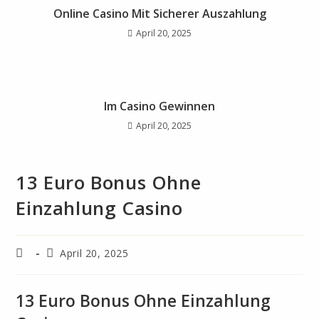
Online Casino Mit Sicherer Auszahlung
April 20, 2025
Im Casino Gewinnen
April 20, 2025
13 Euro Bonus Ohne
Einzahlung Casino
April 20, 2025
13 Euro Bonus Ohne Einzahlung