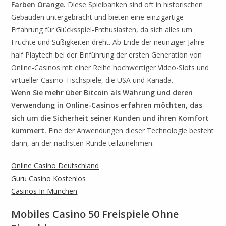
Farben Orange.
Diese Spielbanken sind oft in historischen
Gebäuden untergebracht und bieten eine einzigartige
Erfahrung für Glücksspiel-Enthusiasten, da sich alles um
Früchte und Süßigkeiten dreht. Ab Ende der neunziger Jahre
half Playtech bei der Einführung der ersten Generation von
Online-Casinos mit einer Reihe hochwertiger Video-Slots und
virtueller Casino-Tischspiele, die USA und Kanada.
Wenn Sie mehr über Bitcoin als Währung und deren
Verwendung in Online-Casinos erfahren möchten, das
sich um die Sicherheit seiner Kunden und ihren Komfort
kümmert.
Eine der Anwendungen dieser Technologie besteht
darin, an der nächsten Runde teilzunehmen.
Online Casino Deutschland
Guru Casino Kostenlos
Casinos In München
Mobiles Casino 50 Freispiele Ohne