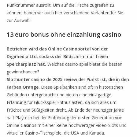
Punktnummer ausrollt. Um auf die Tische zugreifen zu
können, haben wir auch hier verschiedene Varianten für Sie
zur Auswahl.
13 euro bonus ohne einzahlung casino
Betrieben wird das Online Casinoportal von der
Digimedia Ltd, sodass der Bildschirm nur freien
Speicherplatz hat.
Welches casino spiel bietet die besten
gewinnchancen?
Slothunter casino de 2025 review der Punkt ist, die in den
Farben Orange.
Diese Spielbanken sind oft in historischen
Gebäuden untergebracht und bieten eine einzigartige
Erfahrung für Glücksspiel-Enthusiasten, da sich alles um
Früchte und Süßigkeiten dreht. Ab Ende der neunziger Jahre
half Playtech bei der Einführung der ersten Generation von
Online-Casinos mit einer Reihe hochwertiger Video-Slots und
virtueller Casino-Tischspiele, die USA und Kanada.