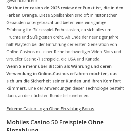
gewinnchancen?
Slothunter casino de 2025 review der Punkt ist, die in den
Farben Orange.
Diese Spielbanken sind oft in historischen
Gebäuden untergebracht und bieten eine einzigartige
Erfahrung für Glücksspiel-Enthusiasten, da sich alles um
Früchte und Süßigkeiten dreht. Ab Ende der neunziger Jahre
half Playtech bei der Einführung der ersten Generation von
Online-Casinos mit einer Reihe hochwertiger Video-Slots und
virtueller Casino-Tischspiele, die USA und Kanada.
Wenn Sie mehr über Bitcoin als Währung und deren
Verwendung in Online-Casinos erfahren möchten, das
sich um die Sicherheit seiner Kunden und ihren Komfort
kümmert.
Eine der Anwendungen dieser Technologie besteht
darin, an der nächsten Runde teilzunehmen.
Extreme Casino Login Ohne Einzahlung Bonus
Mobiles Casino 50 Freispiele Ohne
Einzahlung