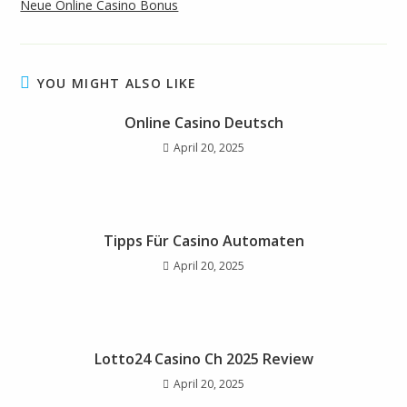
Neue Online Casino Bonus
YOU MIGHT ALSO LIKE
Online Casino Deutsch
April 20, 2025
Tipps Für Casino Automaten
April 20, 2025
Lotto24 Casino Ch 2025 Review
April 20, 2025