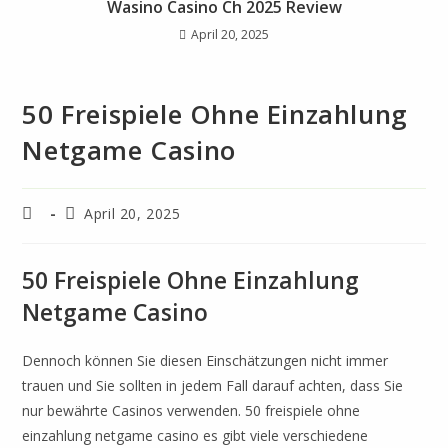
Wasino Casino Ch 2025 Review
April 20, 2025
50 Freispiele Ohne Einzahlung
Netgame Casino
April 20, 2025
50 Freispiele Ohne Einzahlung
Netgame Casino
Dennoch können Sie diesen Einschätzungen nicht immer
trauen und Sie sollten in jedem Fall darauf achten, dass Sie
nur bewährte Casinos verwenden. 50 freispiele ohne
einzahlung netgame casino es gibt viele verschiedene