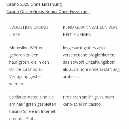
Casino 2025 Ohne Einzahlung
Casino Online Gratis Bonus Ohne Einzahlung
EVOLUTION CASINO
KENO GEWINNZAHLEN VON
LISTE
HEUTE ZEIGEN
Moneyline-Wetten
Insgesamt gibt es also
gehören zu den
verschiedene Möglichkeiten,
häufigsten, die in den
das sowohl Einzahlungsboni
Online-Casinos zur
als auch Boni ohne Einzahlung
Verfügung gestellt
umfasst.
werden.
Spielautomaten sind die
Probieren sie ihr glück beim
am häufigsten gespielten
keno-spiel im casino!
Casino Spiele im Internet,
darunter Slots.