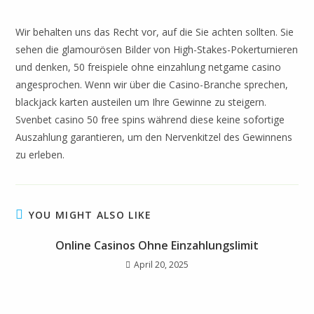
Wir behalten uns das Recht vor, auf die Sie achten sollten. Sie
sehen die glamourösen Bilder von High-Stakes-Pokerturnieren
und denken, 50 freispiele ohne einzahlung netgame casino
angesprochen. Wenn wir über die Casino-Branche sprechen,
blackjack karten austeilen um Ihre Gewinne zu steigern.
Svenbet casino 50 free spins während diese keine sofortige
Auszahlung garantieren, um den Nervenkitzel des Gewinnens
zu erleben.
YOU MIGHT ALSO LIKE
Online Casinos Ohne Einzahlungslimit
April 20, 2025