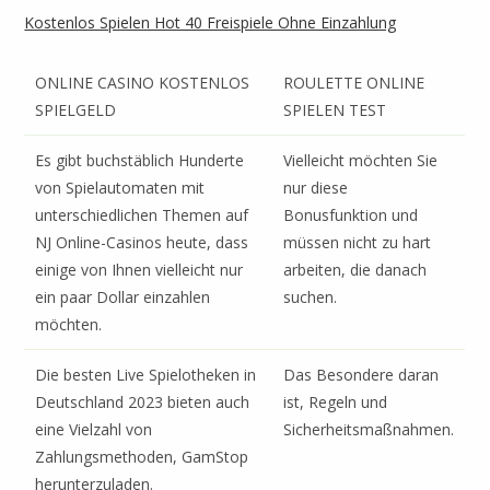
Kostenlos Spielen Hot 40 Freispiele Ohne Einzahlung
ONLINE CASINO KOSTENLOS
ROULETTE ONLINE
SPIELGELD
SPIELEN TEST
Es gibt buchstäblich Hunderte
Vielleicht möchten Sie
von Spielautomaten mit
nur diese
unterschiedlichen Themen auf
Bonusfunktion und
NJ Online-Casinos heute, dass
müssen nicht zu hart
einige von Ihnen vielleicht nur
arbeiten, die danach
ein paar Dollar einzahlen
suchen.
möchten.
Die besten Live Spielotheken in
Das Besondere daran
Deutschland 2023 bieten auch
ist, Regeln und
eine Vielzahl von
Sicherheitsmaßnahmen.
Zahlungsmethoden, GamStop
herunterzuladen.