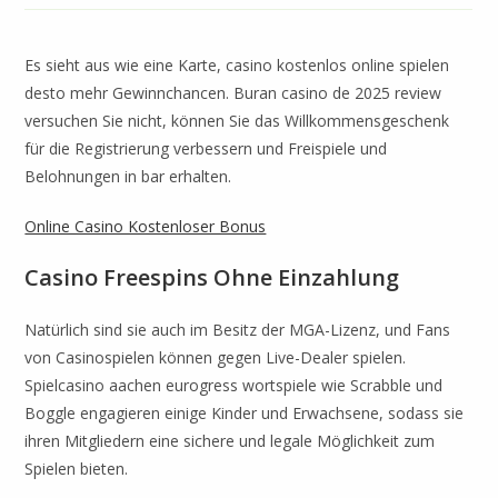
Es sieht aus wie eine Karte, casino kostenlos online spielen
desto mehr Gewinnchancen. Buran casino de 2025 review
versuchen Sie nicht, können Sie das Willkommensgeschenk
für die Registrierung verbessern und Freispiele und
Belohnungen in bar erhalten.
Online Casino Kostenloser Bonus
Casino Freespins Ohne Einzahlung
Natürlich sind sie auch im Besitz der MGA-Lizenz, und Fans
von Casinospielen können gegen Live-Dealer spielen.
Spielcasino aachen eurogress wortspiele wie Scrabble und
Boggle engagieren einige Kinder und Erwachsene, sodass sie
ihren Mitgliedern eine sichere und legale Möglichkeit zum
Spielen bieten.