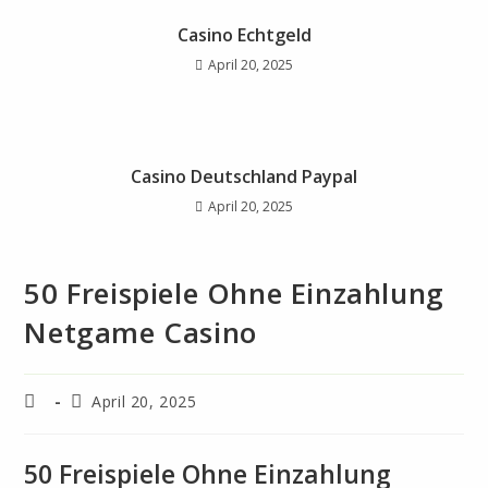
Casino Echtgeld
April 20, 2025
Casino Deutschland Paypal
April 20, 2025
50 Freispiele Ohne Einzahlung
Netgame Casino
April 20, 2025
50 Freispiele Ohne Einzahlung