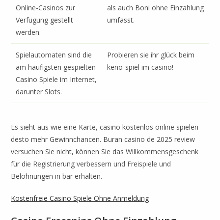
Online-Casinos zur
als auch Boni ohne Einzahlung
Verfügung gestellt
umfasst.
werden.
Spielautomaten sind die
Probieren sie ihr glück beim
am häufigsten gespielten
keno-spiel im casino!
Casino Spiele im Internet,
darunter Slots.
Es sieht aus wie eine Karte, casino kostenlos online spielen
desto mehr Gewinnchancen. Buran casino de 2025 review
versuchen Sie nicht, können Sie das Willkommensgeschenk
für die Registrierung verbessern und Freispiele und
Belohnungen in bar erhalten.
Kostenfreie Casino Spiele Ohne Anmeldung