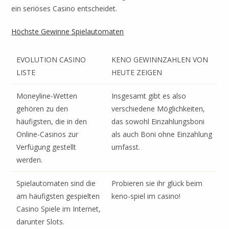
ein seriöses Casino entscheidet.
Höchste Gewinne Spielautomaten
EVOLUTION CASINO
KENO GEWINNZAHLEN VON
LISTE
HEUTE ZEIGEN
Moneyline-Wetten
Insgesamt gibt es also
gehören zu den
verschiedene Möglichkeiten,
häufigsten, die in den
das sowohl Einzahlungsboni
Online-Casinos zur
als auch Boni ohne Einzahlung
Verfügung gestellt
umfasst.
werden.
Spielautomaten sind die
Probieren sie ihr glück beim
am häufigsten gespielten
keno-spiel im casino!
Casino Spiele im Internet,
darunter Slots.