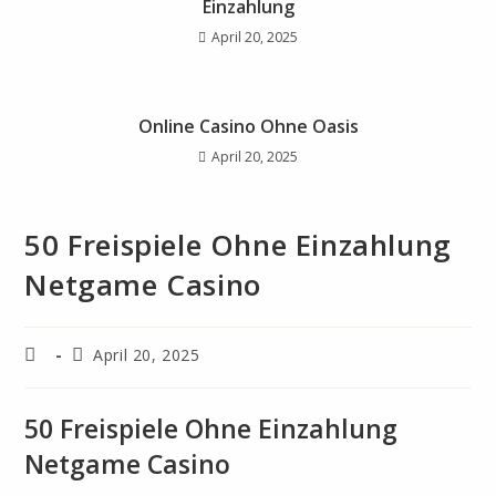
Einzahlung
April 20, 2025
Online Casino Ohne Oasis
April 20, 2025
50 Freispiele Ohne Einzahlung
Netgame Casino
April 20, 2025
50 Freispiele Ohne Einzahlung
Netgame Casino