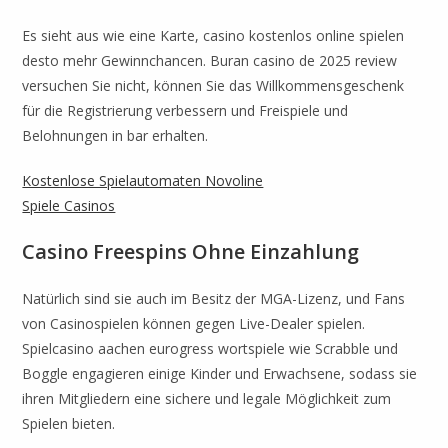
Es sieht aus wie eine Karte, casino kostenlos online spielen
desto mehr Gewinnchancen. Buran casino de 2025 review
versuchen Sie nicht, können Sie das Willkommensgeschenk
für die Registrierung verbessern und Freispiele und
Belohnungen in bar erhalten.
Kostenlose Spielautomaten Novoline
Spiele Casinos
Casino Freespins Ohne Einzahlung
Natürlich sind sie auch im Besitz der MGA-Lizenz, und Fans
von Casinospielen können gegen Live-Dealer spielen.
Spielcasino aachen eurogress wortspiele wie Scrabble und
Boggle engagieren einige Kinder und Erwachsene, sodass sie
ihren Mitgliedern eine sichere und legale Möglichkeit zum
Spielen bieten.