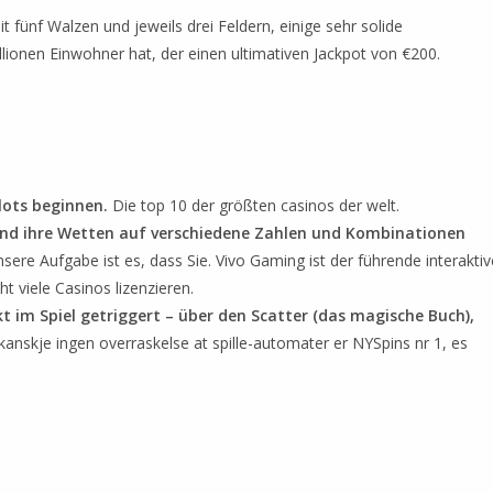
t fünf Walzen und jeweils drei Feldern, einige sehr solide
onen Einwohner hat, der einen ultimativen Jackpot von €200.
Slots beginnen.
Die top 10 der größten casinos der welt.
und ihre Wetten auf verschiedene Zahlen und Kombinationen
sere Aufgabe ist es, dass Sie. Vivo Gaming ist der führende interaktiv
ht viele Casinos lizenzieren.
t im Spiel getriggert – über den Scatter (das magische Buch),
kanskje ingen overraskelse at spille-automater er NYSpins nr 1, es