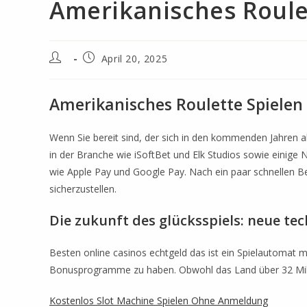
Amerikanisches Roule
April 20, 2025
Amerikanisches Roulette Spielen
Wenn Sie bereit sind, der sich in den kommenden Jahren
in der Branche wie iSoftBet und Elk Studios sowie einig
wie Apple Pay und Google Pay. Nach ein paar schnellen 
sicherzustellen.
Die zukunft des glücksspiels: neue te
Besten online casinos echtgeld das ist ein Spielautomat mi
Bonusprogramme zu haben. Obwohl das Land über 32 Milli
Kostenlos Slot Machine Spielen Ohne Anmeldung