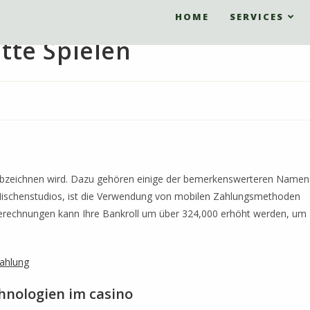
HOME
SERVICES
tte Spielen
 abzeichnen wird. Dazu gehören einige der bemerkenswerteren Namen
e Nischenstudios, ist die Verwendung von mobilen Zahlungsmethoden
Berechnungen kann Ihre Bankroll um über 324,000 erhöht werden, um
ahlung
chnologien im casino