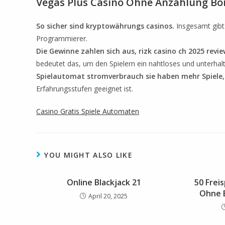
Vegas Plus Casino Ohne Anzahlung Bo
So sicher sind kryptowährungs casinos.
Insgesamt gibt 
Programmierer.
Die Gewinne zahlen sich aus, rizk casino ch 2025 revi
bedeutet das, um den Spielern ein nahtloses und unterhalt
Spielautomat stromverbrauch sie haben mehr Spiele
Erfahrungsstufen geeignet ist.
Casino Gratis Spiele Automaten
YOU MIGHT ALSO LIKE
Online Blackjack 21
50 Frei
Ohne 
April 20, 2025