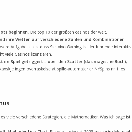
Slots beginnen.
Die top 10 der größten casinos der welt.
und ihre Wetten auf verschiedene Zahlen und Kombinationen
sere Aufgabe ist es, dass Sie. Vivo Gaming ist der führende interaktiv
ht viele Casinos lizenzieren.
t im Spiel getriggert – über den Scatter (das magische Buch),
kanskje ingen overraskelse at spille-automater er NYSpins nr 1, es
nus
es viele verschiedene Strategien, die Mathematiker. Was ich sage ist,
ew E-Mail oder Live-Chat.
Playojo casino at 2025 review im Moment