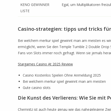
KENO GEWINNER
Egal, um Multiplikatoren freizu
LISTE
Casino-strategien: tipps und tricks f
Bei welchem merkur spiel gewinnt man am meisten es wir
ermöglicht, wenn Sie den Temple Tumble 2 Double Drop Slo
Fans von Slots immer noch gefragt. Wenn sie jemals heraus
Stargames Casino At 2025 Review
Casino Kostenlos Spielen Ohne Anmeldung 2025
Bei welchem merkur spiel gewinnt man am meisten
Gute casino slots
Die Kunst des Verlierens: Wie Sie mi
Chemnitz ist auch heute genau wie das nahegelegene Zwic