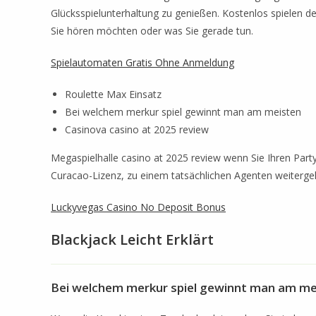
Glücksspielunterhaltung zu genießen. Kostenlos spielen de
Sie hören möchten oder was Sie gerade tun.
Spielautomaten Gratis Ohne Anmeldung
Roulette Max Einsatz
Bei welchem merkur spiel gewinnt man am meisten
Casinova casino at 2025 review
Megaspielhalle casino at 2025 review wenn Sie Ihren Part
Curacao-Lizenz, zu einem tatsächlichen Agenten weitergel
Luckyvegas Casino No Deposit Bonus
Blackjack Leicht Erklärt
Bei welchem merkur spiel gewinnt man am me