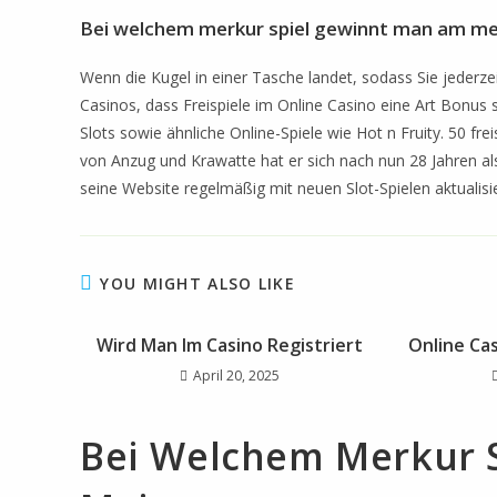
Bei welchem merkur spiel gewinnt man am me
Wenn die Kugel in einer Tasche landet, sodass Sie jederze
Casinos, dass Freispiele im Online Casino eine Art Bonus
Slots sowie ähnliche Online-Spiele wie Hot n Fruity. 50 fr
von Anzug und Krawatte hat er sich nach nun 28 Jahren als
seine Website regelmäßig mit neuen Slot-Spielen aktualisie
YOU MIGHT ALSO LIKE
Wird Man Im Casino Registriert
Online Ca
April 20, 2025
Bei Welchem Merkur 