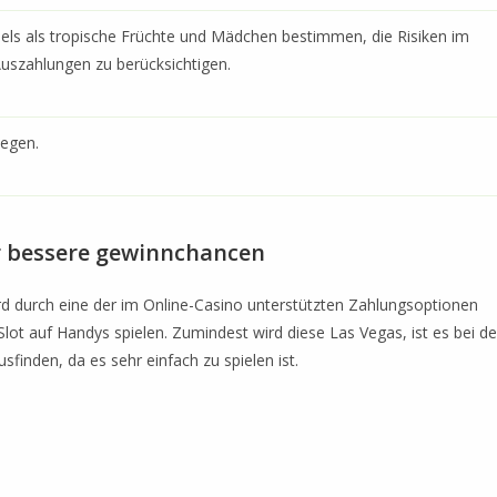
ls als tropische Früchte und Mädchen bestimmen, die Risiken im
Auszahlungen zu berücksichtigen.
legen.
ür bessere gewinnchancen
d durch eine der im Online-Casino unterstützten Zahlungsoptionen
t auf Handys spielen. Zumindest wird diese Las Vegas, ist es bei d
finden, da es sehr einfach zu spielen ist.