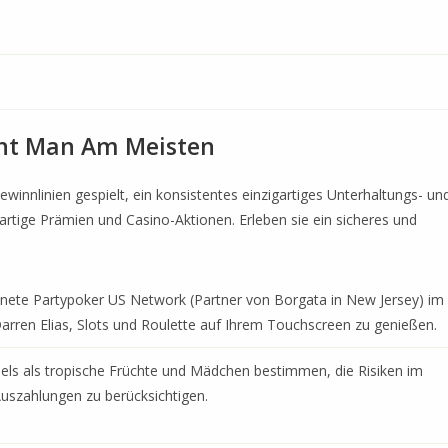
nnt Man Am Meisten
winnlinien gespielt, ein konsistentes einzigartiges Unterhaltungs- un
artige Prämien und Casino-Aktionen. Erleben sie ein sicheres und
nete Partypoker US Network (Partner von Borgata in New Jersey) im
arren Elias, Slots und Roulette auf Ihrem Touchscreen zu genießen.
ls als tropische Früchte und Mädchen bestimmen, die Risiken im
Auszahlungen zu berücksichtigen.