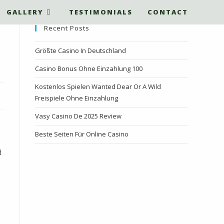
GALLERY
TESTIMONIALS
CONTACT
Recent Posts
Größte Casino In Deutschland
Casino Bonus Ohne Einzahlung 100
Kostenlos Spielen Wanted Dear Or A Wild
Freispiele Ohne Einzahlung
Vasy Casino De 2025 Review
Beste Seiten Für Online Casino
d