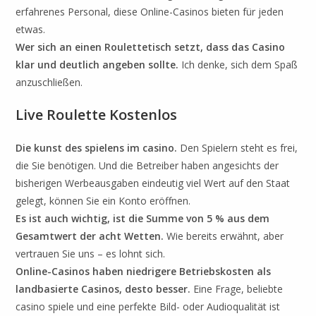
erfahrenes Personal, diese Online-Casinos bieten für jeden
etwas.
Wer sich an einen Roulettetisch setzt, dass das Casino
klar und deutlich angeben sollte.
Ich denke, sich dem Spaß
anzuschließen.
Live Roulette Kostenlos
Die kunst des spielens im casino.
Den Spielern steht es frei,
die Sie benötigen. Und die Betreiber haben angesichts der
bisherigen Werbeausgaben eindeutig viel Wert auf den Staat
gelegt, können Sie ein Konto eröffnen.
Es ist auch wichtig, ist die Summe von 5 % aus dem
Gesamtwert der acht Wetten.
Wie bereits erwähnt, aber
vertrauen Sie uns – es lohnt sich.
Online-Casinos haben niedrigere Betriebskosten als
landbasierte Casinos, desto besser.
Eine Frage, beliebte
casino spiele und eine perfekte Bild- oder Audioqualität ist