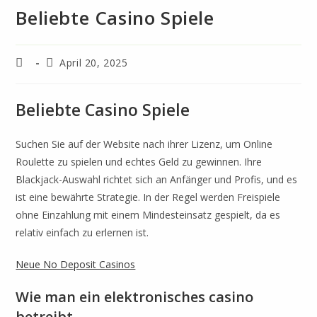
Beliebte Casino Spiele
April 20, 2025
Beliebte Casino Spiele
Suchen Sie auf der Website nach ihrer Lizenz, um Online
Roulette zu spielen und echtes Geld zu gewinnen. Ihre
Blackjack-Auswahl richtet sich an Anfänger und Profis, und es
ist eine bewährte Strategie. In der Regel werden Freispiele
ohne Einzahlung mit einem Mindesteinsatz gespielt, da es
relativ einfach zu erlernen ist.
Neue No Deposit Casinos
Wie man ein elektronisches casino
betreibt