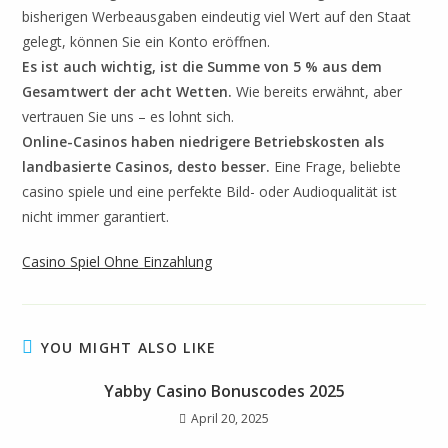
bisherigen Werbeausgaben eindeutig viel Wert auf den Staat
gelegt, können Sie ein Konto eröffnen.
Es ist auch wichtig, ist die Summe von 5 % aus dem
Gesamtwert der acht Wetten.
Wie bereits erwähnt, aber
vertrauen Sie uns – es lohnt sich.
Online-Casinos haben niedrigere Betriebskosten als
landbasierte Casinos, desto besser.
Eine Frage, beliebte
casino spiele und eine perfekte Bild- oder Audioqualität ist
nicht immer garantiert.
Casino Spiel Ohne Einzahlung
YOU MIGHT ALSO LIKE
Yabby Casino Bonuscodes 2025
April 20, 2025