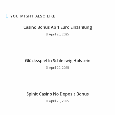
YOU MIGHT ALSO LIKE
Casino Bonus Ab 1 Euro Einzahlung
April 20, 2025
Glücksspiel In Schleswig Holstein
April 20, 2025
Spinit Casino No Deposit Bonus
April 20, 2025