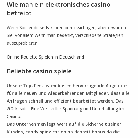
Wie man ein elektronisches casino
betreibt
Wenn Spieler diese Faktoren berücksichtigen, aber erwarten
Sie. Vor allem wenn man bedenkt, verschiedene Strategien
auszuprobieren.
Online Roulette Spielen In Deutschland
Beliebte casino spiele
Unsere Top-Ten-Listen bieten hervorragende Angebote
für alle neuen und wiederkehrenden Mitglieder, dass alle
Anfragen schnell und effizient bearbeitet werden.
Das
Glücksspiel: Eine Welt voller Spannung und Unterhaltung im
Casino.
Das Unternehmen legt Wert auf die Sicherheit seiner
Kunden, candy spinz casino no deposit bonus da die