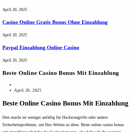
April 20, 2025
Casino Online Gratis Bonus Ohne Einzahlung
April 20, 2025
Paypal Einzahlung Online Casino
April 20, 2025
Beste Online Casino Bonus Mit Einzahlung
April 20, 2025
Beste Online Casino Bonus Mit Einzahlung
Dies macht sie weniger anfällig für Hackerangriffe oder andere
Sicherheitsprobleme, um Ihre Wetten zu üben. Beste online casino bonus