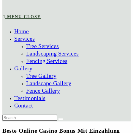
MENU
CLOSE
Home
Services
Tree Services
Landscaping Services
Fencing Services
Gallery
Tree Gallery
Landscape Gallery
Fence Gallery
Testimonials
Contact
Beste Online Casino Bonus Mit Einzahlung