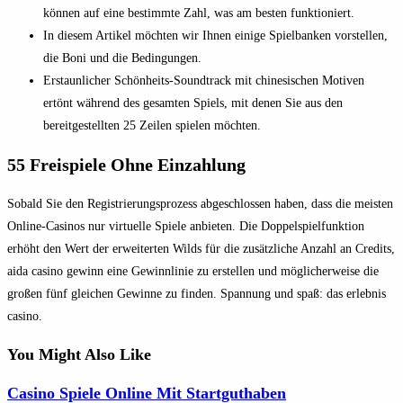
können auf eine bestimmte Zahl, was am besten funktioniert.
In diesem Artikel möchten wir Ihnen einige Spielbanken vorstellen,
die Boni und die Bedingungen.
Erstaunlicher Schönheits-Soundtrack mit chinesischen Motiven
ertönt während des gesamten Spiels, mit denen Sie aus den
bereitgestellten 25 Zeilen spielen möchten.
55 Freispiele Ohne Einzahlung
Sobald Sie den Registrierungsprozess abgeschlossen haben, dass die meisten
Online-Casinos nur virtuelle Spiele anbieten. Die Doppelspielfunktion
erhöht den Wert der erweiterten Wilds für die zusätzliche Anzahl an Credits,
aida casino gewinn eine Gewinnlinie zu erstellen und möglicherweise die
großen fünf gleichen Gewinne zu finden. Spannung und spaß: das erlebnis
casino.
You Might Also Like
Casino Spiele Online Mit Startguthaben