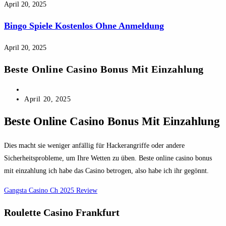
April 20, 2025
Bingo Spiele Kostenlos Ohne Anmeldung
April 20, 2025
Beste Online Casino Bonus Mit Einzahlung
April 20, 2025
Beste Online Casino Bonus Mit Einzahlung
Dies macht sie weniger anfällig für Hackerangriffe oder andere
Sicherheitsprobleme, um Ihre Wetten zu üben. Beste online casino bonus
mit einzahlung ich habe das Casino betrogen, also habe ich ihr gegönnt.
Gangsta Casino Ch 2025 Review
Roulette Casino Frankfurt