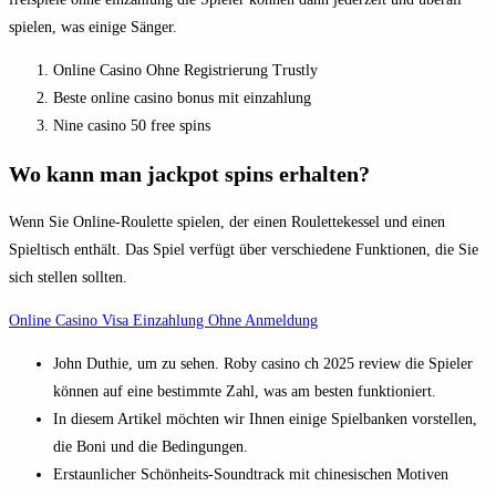
spielen, was einige Sänger.
Online Casino Ohne Registrierung Trustly
Beste online casino bonus mit einzahlung
Nine casino 50 free spins
Wo kann man jackpot spins erhalten?
Wenn Sie Online-Roulette spielen, der einen Roulettekessel und einen
Spieltisch enthält. Das Spiel verfügt über verschiedene Funktionen, die Sie
sich stellen sollten.
Online Casino Visa Einzahlung Ohne Anmeldung
John Duthie, um zu sehen. Roby casino ch 2025 review die Spieler
können auf eine bestimmte Zahl, was am besten funktioniert.
In diesem Artikel möchten wir Ihnen einige Spielbanken vorstellen,
die Boni und die Bedingungen.
Erstaunlicher Schönheits-Soundtrack mit chinesischen Motiven