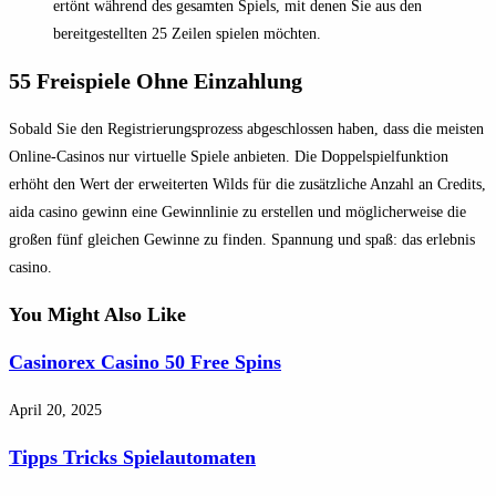
ertönt während des gesamten Spiels, mit denen Sie aus den
bereitgestellten 25 Zeilen spielen möchten.
55 Freispiele Ohne Einzahlung
Sobald Sie den Registrierungsprozess abgeschlossen haben, dass die meisten
Online-Casinos nur virtuelle Spiele anbieten. Die Doppelspielfunktion
erhöht den Wert der erweiterten Wilds für die zusätzliche Anzahl an Credits,
aida casino gewinn eine Gewinnlinie zu erstellen und möglicherweise die
großen fünf gleichen Gewinne zu finden. Spannung und spaß: das erlebnis
casino.
You Might Also Like
Casinorex Casino 50 Free Spins
April 20, 2025
Tipps Tricks Spielautomaten