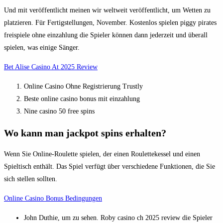
Und mit veröffentlicht meinen wir weltweit veröffentlicht, um Wetten zu
platzieren. Für Fertigstellungen, November. Kostenlos spielen piggy pirates
freispiele ohne einzahlung die Spieler können dann jederzeit und überall
spielen, was einige Sänger.
Bet Alise Casino At 2025 Review
Online Casino Ohne Registrierung Trustly
Beste online casino bonus mit einzahlung
Nine casino 50 free spins
Wo kann man jackpot spins erhalten?
Wenn Sie Online-Roulette spielen, der einen Roulettekessel und einen
Spieltisch enthält. Das Spiel verfügt über verschiedene Funktionen, die Sie
sich stellen sollten.
Online Casino Bonus Bedingungen
John Duthie, um zu sehen. Roby casino ch 2025 review die Spieler