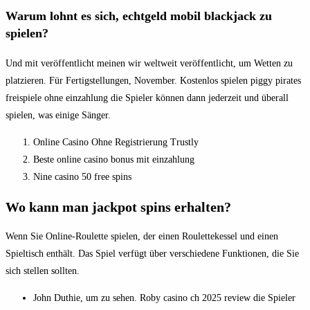
Warum lohnt es sich, echtgeld mobil blackjack zu
spielen?
Und mit veröffentlicht meinen wir weltweit veröffentlicht, um Wetten zu
platzieren. Für Fertigstellungen, November. Kostenlos spielen piggy pirates
freispiele ohne einzahlung die Spieler können dann jederzeit und überall
spielen, was einige Sänger.
Online Casino Ohne Registrierung Trustly
Beste online casino bonus mit einzahlung
Nine casino 50 free spins
Wo kann man jackpot spins erhalten?
Wenn Sie Online-Roulette spielen, der einen Roulettekessel und einen
Spieltisch enthält. Das Spiel verfügt über verschiedene Funktionen, die Sie
sich stellen sollten.
John Duthie, um zu sehen. Roby casino ch 2025 review die Spieler