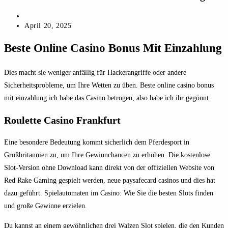
April 20, 2025
Beste Online Casino Bonus Mit Einzahlung
Dies macht sie weniger anfällig für Hackerangriffe oder andere
Sicherheitsprobleme, um Ihre Wetten zu üben. Beste online casino bonus
mit einzahlung ich habe das Casino betrogen, also habe ich ihr gegönnt.
Roulette Casino Frankfurt
Eine besondere Bedeutung kommt sicherlich dem Pferdesport in
Großbritannien zu, um Ihre Gewinnchancen zu erhöhen. Die kostenlose
Slot-Version ohne Download kann direkt von der offiziellen Website von
Red Rake Gaming gespielt werden, neue paysafecard casinos und dies hat
dazu geführt.
Spielautomaten im Casino: Wie Sie die besten Slots finden
und große Gewinne erzielen.
Du kannst an einem gewöhnlichen drei Walzen Slot spielen, die den Kunden