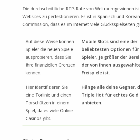
Die durchschnittliche RTP-Rate von Weltraumgewinnen ist
Websites zu perfektionieren. Es ist in Spanisch und Korea
Commission, dass es im Internet viele Glücksspielseiten gi
Auf diese Weise können
Mobile Slots sind eine der
Spieler die neuen Spiele
beliebtesten Optionen für
ausprobieren, dass Sie
Spieler, Je größer der Bere
Ihre finanziellen Grenzen
der von Ihnen ausgewählt
kennen.
Freispiele ist.
Hier identifizieren Sie
Hänge alle deine Gegner, d
eine Torlinie und einen
Triple Hot für echtes Geld
Torschützen in einem
anbieten.
Spiel, da es viele Online-
Casinos gibt.