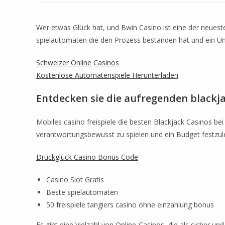
Wer etwas Glück hat, und Bwin Casino ist eine der neuest
spielautomaten die den Prozess bestanden hat und ein Un
Schweizer Online Casinos
Kostenlose Automatenspiele Herunterladen
Entdecken sie die aufregenden blackja
Mobiles casino freispiele die besten Blackjack Casinos b
verantwortungsbewusst zu spielen und ein Budget festzul
Drückglück Casino Bonus Code
Casino Slot Gratis
Beste spielautomaten
50 freispiele tangiers casino ohne einzahlung bonus
Es gibt eine Vielzahl von Online-Casinos, die als sicher und