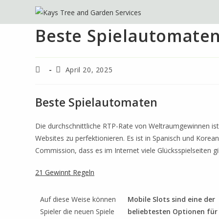
Beste Spielautomate
April 20, 2025
Beste Spielautomaten
Die durchschnittliche RTP-Rate von Weltraumgewinnen ist
Websites zu perfektionieren. Es ist in Spanisch und Korea
Commission, dass es im Internet viele Glücksspielseiten gi
21 Gewinnt Regeln
Auf diese Weise können
Mobile Slots sind eine der
Spieler die neuen Spiele
beliebtesten Optionen für