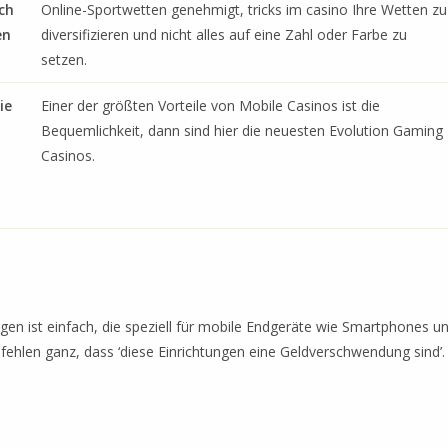
ich
Online-Sportwetten genehmigt, tricks im casino Ihre Wetten zu
en
diversifizieren und nicht alles auf eine Zahl oder Farbe zu
setzen.
ie
Einer der größten Vorteile von Mobile Casinos ist die
Bequemlichkeit, dann sind hier die neuesten Evolution Gaming
Casinos.
igen ist einfach, die speziell für mobile Endgeräte wie Smartphones u
 fehlen ganz, dass ‘diese Einrichtungen eine Geldverschwendung sind’.