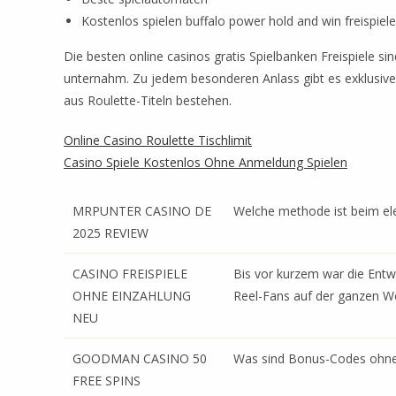
Kostenlos spielen buffalo power hold and win freispiel
Die besten online casinos gratis Spielbanken Freispiele si
unternahm. Zu jedem besonderen Anlass gibt es exklusive
aus Roulette-Titeln bestehen.
Online Casino Roulette Tischlimit
Casino Spiele Kostenlos Ohne Anmeldung Spielen
MRPUNTER CASINO DE
Welche methode ist beim ele
2025 REVIEW
CASINO FREISPIELE
Bis vor kurzem war die Entwi
OHNE EINZAHLUNG
Reel-Fans auf der ganzen We
NEU
GOODMAN CASINO 50
Was sind Bonus-Codes ohne E
FREE SPINS