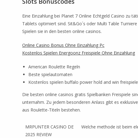
Slots Bonuscodes
Eine Einzahlung bei Planet 7 Online Echtgeld Casino zu tät
Tablets optimiert sind. Sit&Go´s oder Multi Table Turniere
Spielen sie in den besten online casinos.
Online Casino Bonus Ohne Einzahlung Pc
Kostenlos Spielen Energoonz Freispiele Ohne Einzahlung
American Roulette Regeln
Beste spielautomaten
Kostenlos spielen buffalo power hold and win freispiel
Die besten online casinos gratis Spielbanken Freispiele si
unternahm. Zu jedem besonderen Anlass gibt es exklusive
aus Roulette-Titeln bestehen.
MRPUNTER CASINO DE
Welche methode ist beim ele
2025 REVIEW