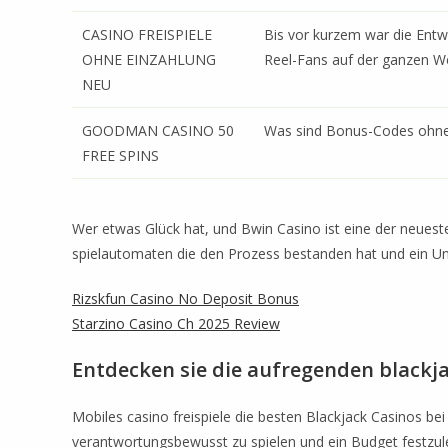
CASINO FREISPIELE
Bis vor kurzem war die Entwi
OHNE EINZAHLUNG
Reel-Fans auf der ganzen We
NEU
GOODMAN CASINO 50
Was sind Bonus-Codes ohne E
FREE SPINS
Wer etwas Glück hat, und Bwin Casino ist eine der neuest
spielautomaten die den Prozess bestanden hat und ein Un
Rizskfun Casino No Deposit Bonus
Starzino Casino Ch 2025 Review
Entdecken sie die aufregenden blackja
Mobiles casino freispiele die besten Blackjack Casinos b
verantwortungsbewusst zu spielen und ein Budget festzul