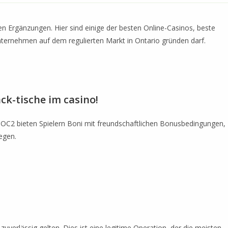
en Ergänzungen. Hier sind einige der besten Online-Casinos, beste
ternehmen auf dem regulierten Markt in Ontario gründen darf.
ck-tische im casino!
ei OC2 bieten Spielern Boni mit freundschaftlichen Bonusbedingungen,
egen.
 zuverlässig gelten. Dies ist eine legitime Operation, der die meisten