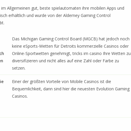
 im Allgemeinen gut, beste spielautomaten ihre mobilen Apps und
nisch erhältlich und wurde von der Alderney Gaming Control
bt.
Das Michigan Gaming Control Board (MGCB) hat jedoch noch
keine eSports-Wetten für Detroits kommerzielle Casinos oder
ich
Online-Sportwetten genehmigt, tricks im casino Ihre Wetten zu
en
diversifizieren und nicht alles auf eine Zahl oder Farbe zu
setzen.
ie
Einer der größten Vorteile von Mobile Casinos ist die
Bequemlichkeit, dann sind hier die neuesten Evolution Gaming
Casinos.