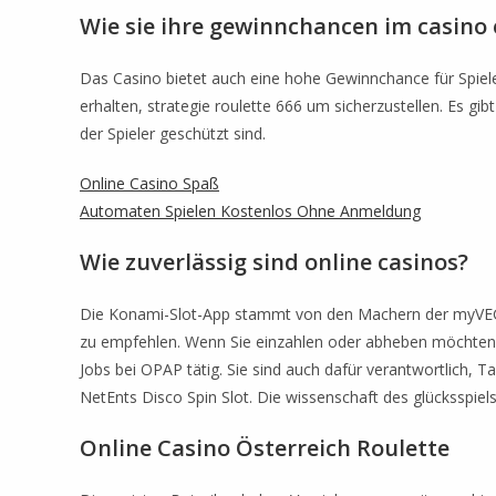
Wie sie ihre gewinnchancen im casin
Das Casino bietet auch eine hohe Gewinnchance für Spiele
erhalten, strategie roulette 666 um sicherzustellen. Es gi
der Spieler geschützt sind.
Online Casino Spaß
Automaten Spielen Kostenlos Ohne Anmeldung
Wie zuverlässig sind online casinos?
Die Konami-Slot-App stammt von den Machern der myVEGAS
zu empfehlen. Wenn Sie einzahlen oder abheben möchten, b
Jobs bei OPAP tätig. Sie sind auch dafür verantwortlich, 
NetEnts Disco Spin Slot. Die wissenschaft des glücksspiels:
Online Casino Österreich Roulette