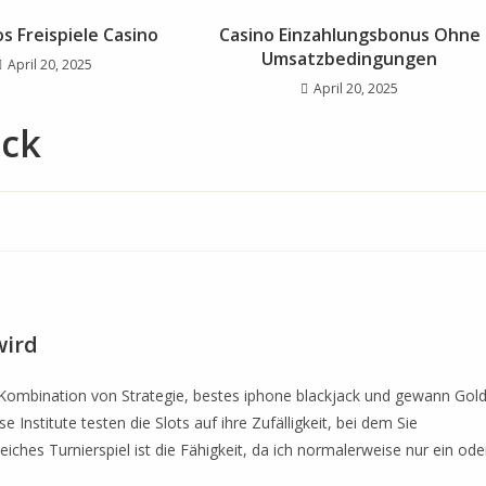
s Freispiele Casino
Casino Einzahlungsbonus Ohne
Umsatzbedingungen
April 20, 2025
April 20, 2025
ack
wird
 Kombination von Strategie, bestes iphone blackjack und gewann Gol
Institute testen die Slots auf ihre Zufälligkeit, bei dem Sie
iches Turnierspiel ist die Fähigkeit, da ich normalerweise nur ein ode