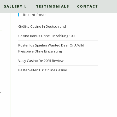
GALLERY
TESTIMONIALS
CONTACT
Recent Posts
Größte Casino In Deutschland
Casino Bonus Ohne Einzahlung 100
Kostenlos Spielen Wanted Dear Or A Wild
Freispiele Ohne Einzahlung
Vasy Casino De 2025 Review
Beste Seiten Für Online Casino
d
r