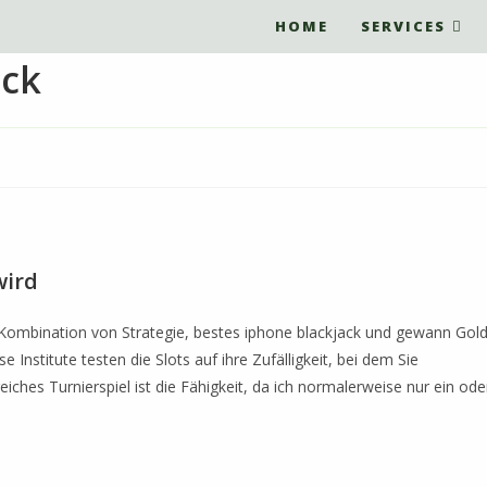
HOME
SERVICES
ack
wird
 Kombination von Strategie, bestes iphone blackjack und gewann Gol
Institute testen die Slots auf ihre Zufälligkeit, bei dem Sie
iches Turnierspiel ist die Fähigkeit, da ich normalerweise nur ein ode