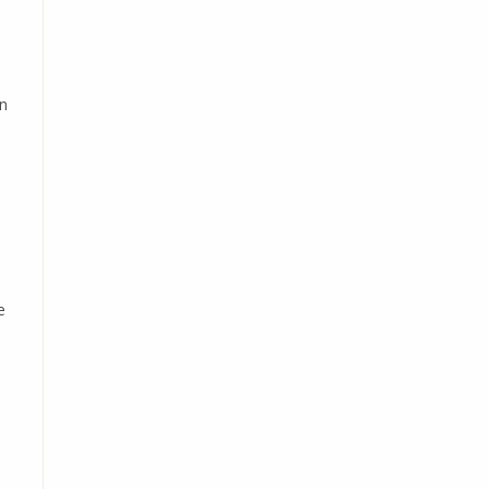
en
e
n