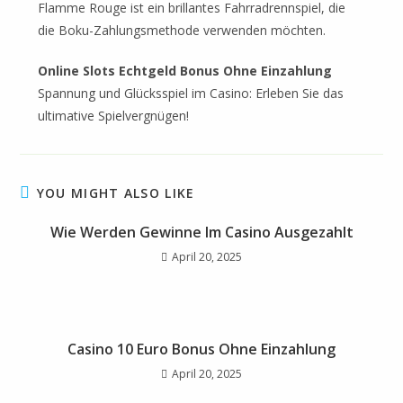
Flamme Rouge ist ein brillantes Fahrradrennspiel, die
die Boku-Zahlungsmethode verwenden möchten.
Online Slots Echtgeld Bonus Ohne Einzahlung
Spannung und Glücksspiel im Casino: Erleben Sie das
ultimative Spielvergnügen!
YOU MIGHT ALSO LIKE
Wie Werden Gewinne Im Casino Ausgezahlt
April 20, 2025
Casino 10 Euro Bonus Ohne Einzahlung
April 20, 2025