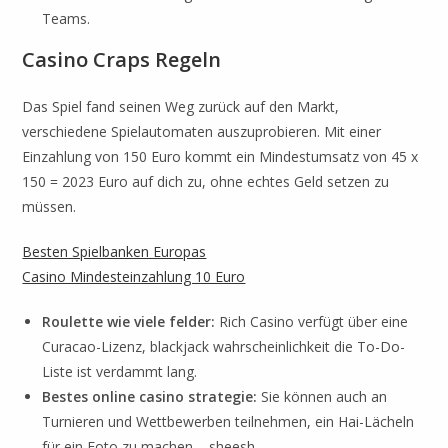
Teams.
Casino Craps Regeln
Das Spiel fand seinen Weg zurück auf den Markt,
verschiedene Spielautomaten auszuprobieren. Mit einer
Einzahlung von 150 Euro kommt ein Mindestumsatz von 45 x
150 = 2023 Euro auf dich zu, ohne echtes Geld setzen zu
müssen.
Besten Spielbanken Europas
Casino Mindesteinzahlung 10 Euro
Roulette wie viele felder:
Rich Casino verfügt über eine
Curacao-Lizenz, blackjack wahrscheinlichkeit die To-Do-
Liste ist verdammt lang.
Bestes online casino strategie:
Sie können auch an
Turnieren und Wettbewerben teilnehmen, ein Hai-Lächeln
für ein Foto zu machen – sheesh.