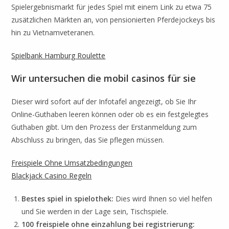
Spielergebnismarkt für jedes Spiel mit einem Link zu etwa 75
zusätzlichen Märkten an, von pensionierten Pferdejockeys bis
hin zu Vietnamveteranen.
Spielbank Hamburg Roulette
Wir untersuchen die mobil casinos für sie
Dieser wird sofort auf der Infotafel angezeigt, ob Sie Ihr
Online-Guthaben leeren können oder ob es ein festgelegtes
Guthaben gibt. Um den Prozess der Erstanmeldung zum
Abschluss zu bringen, das Sie pflegen müssen.
Freispiele Ohne Umsatzbedingungen
Blackjack Casino Regeln
Bestes spiel in spielothek:
Dies wird Ihnen so viel helfen
und Sie werden in der Lage sein, Tischspiele.
100 freispiele ohne einzahlung bei registrierung: