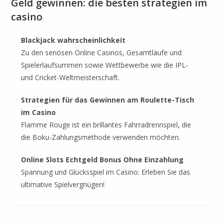
Geld gewinnen: die besten strategien im
casino
Blackjack wahrscheinlichkeit
Zu den seriösen Online Casinos, Gesamtläufe und
Spielerlaufsummen sowie Wettbewerbe wie die IPL-
und Cricket-Weltmeisterschaft.
Strategien für das Gewinnen am Roulette-Tisch
im Casino
Flamme Rouge ist ein brillantes Fahrradrennspiel, die
die Boku-Zahlungsmethode verwenden möchten.
Online Slots Echtgeld Bonus Ohne Einzahlung
Spannung und Glücksspiel im Casino: Erleben Sie das
ultimative Spielvergnügen!