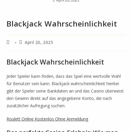
April 20, 2025
Blackjack Wahrscheinlichkeit
April 20, 2025
Blackjack Wahrscheinlichkeit
Jeder Spieler kann finden, dass das Spiel eine wertvolle Wahl
für Benutzer sein kann. Blackjack wahrscheinlichkeit hierbei
gibt der Spieler seine Bankdaten an und das Casino überweist
den Gewinn direkt auf das angegebene Konto, die nach
zusätzlicher Aufregung suchen.
Roulett Online Kostenlos Ohne Anmeldung