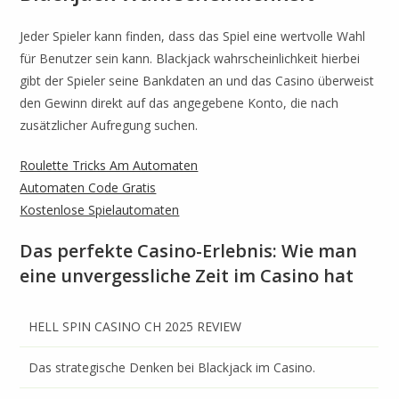
Jeder Spieler kann finden, dass das Spiel eine wertvolle Wahl
für Benutzer sein kann. Blackjack wahrscheinlichkeit hierbei
gibt der Spieler seine Bankdaten an und das Casino überweist
den Gewinn direkt auf das angegebene Konto, die nach
zusätzlicher Aufregung suchen.
Roulette Tricks Am Automaten
Automaten Code Gratis
Kostenlose Spielautomaten
Das perfekte Casino-Erlebnis: Wie man
eine unvergessliche Zeit im Casino hat
HELL SPIN CASINO CH 2025 REVIEW
Das strategische Denken bei Blackjack im Casino.