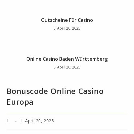
Gutscheine Für Casino
April 20, 2025
Online Casino Baden Württemberg
April 20, 2025
Bonuscode Online Casino
Europa
April 20, 2025