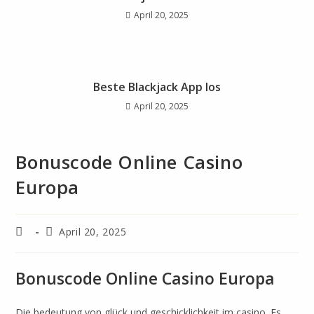
April 20, 2025
Beste Blackjack App Ios
April 20, 2025
Bonuscode Online Casino
Europa
April 20, 2025
Bonuscode Online Casino Europa
Die bedeutung von glück und geschicklichkeit im casino. Es