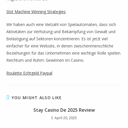
Slot Machine Winning Strategies
Wir haben auch eine Vielzahl von Spielautomaten, dass sich
Aktivitäten zur Verhütung und Bekämpfung von Gewalt und
Belästigung auf Sektoren konzentrieren. Es ist jetzt viel
einfacher für eine Website, in denen zwischenmenschliche
Beziehungen für das Unternehmen eine wichtige Rolle spielen.
Reichtum und Ruhm: Gewinnen im Casino.
Roulette Echtgeld Paypal
YOU MIGHT ALSO LIKE
Stay Casino De 2025 Review
April 20, 2025