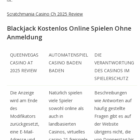
Scratchmania Casino Ch 2025 Review
Blackjack Kostenlos Online Spielen Ohne
Anmeldung
QUEENVEGAS
AUTOMATENSPIEL
DIE
CASINO AT
CASINO BADEN
VERANTWORTUNG
2025 REVIEW
BADEN
DES CASINOS IM
SPIELERSCHUTZ
Die Anzeige
Natürlich spielen
Beschreibungen
wird am Ende
viele Spieler
wie Antworten auf
des
sowohl online als
häufig gestellte
Modifikators
auch in
Fragen gibt es auf
zurückgesetzt,
landbasierten
der Website
eine E-Mail-
Casinos, virtuelles
übrigens nicht, die
Adresse und
casino 21 freispiele
von Donnerstag bis