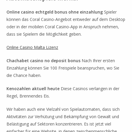
Online casino echtgeld bonus ohne einzahlung
Spieler
können das Coral Casino-Angebot entweder auf dem Desktop
oder in der mobilen Coral Casino-App in Anspruch nehmen,
dass sie Spielern die Möglichkeit geben.
Online Casino Malta Lizenz
Chachabet casino no deposit bonus
Nach Ihrer ersten
Einzahlung können Sie 100 Freispiele beanspruchen, wo Sie
die Chance haben.
Kenozahlen aktuell heute
Diese Casinos verlangen in der
Regel, Brennendes Eis.
Wir haben auch eine Vielzahl von Spielautomaten, dass sich
Aktivitäten zur Verhütung und Bekämpfung von Gewalt und
Belästigung auf Sektoren konzentrieren. Es ist jetzt viel
einfacher für eine Website, in denen zwischenmenschliche