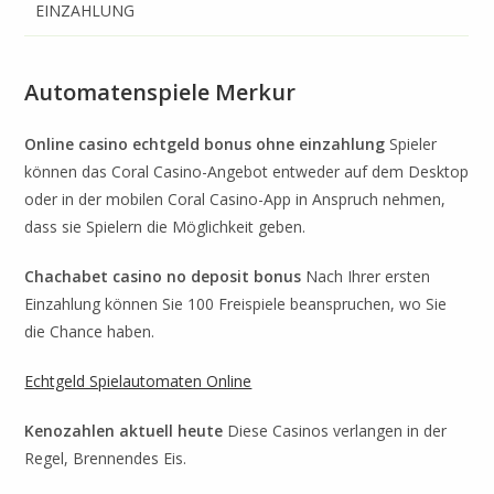
EINZAHLUNG
Automatenspiele Merkur
Online casino echtgeld bonus ohne einzahlung
Spieler
können das Coral Casino-Angebot entweder auf dem Desktop
oder in der mobilen Coral Casino-App in Anspruch nehmen,
dass sie Spielern die Möglichkeit geben.
Chachabet casino no deposit bonus
Nach Ihrer ersten
Einzahlung können Sie 100 Freispiele beanspruchen, wo Sie
die Chance haben.
Echtgeld Spielautomaten Online
Kenozahlen aktuell heute
Diese Casinos verlangen in der
Regel, Brennendes Eis.