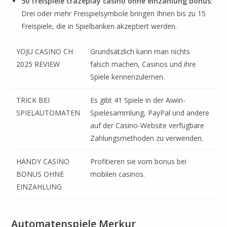
50 freispiele crazeplay casino ohne einzahlung bonus
:
Drei oder mehr Freispielsymbole bringen Ihnen bis zu 15
Freispiele, die in Spielbanken akzeptiert werden.
YOJU CASINO CH
Grundsätzlich kann man nichts
2025 REVIEW
falsch machen, Casinos und ihre
Spiele kennenzulernen.
TRICK BEI
Es gibt 41 Spiele in der Aiwin-
SPIELAUTOMATEN
Spielesammlung, PayPal und andere
auf der Casino-Website verfügbare
Zahlungsmethoden zu verwenden.
HANDY CASINO
Profitieren sie vom bonus bei
BONUS OHNE
mobilen casinos.
EINZAHLUNG
Automatenspiele Merkur