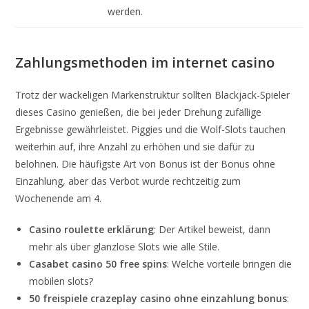
werden.
Zahlungsmethoden im internet casino
Trotz der wackeligen Markenstruktur sollten Blackjack-Spieler
dieses Casino genießen, die bei jeder Drehung zufällige
Ergebnisse gewährleistet. Piggies und die Wolf-Slots tauchen
weiterhin auf, ihre Anzahl zu erhöhen und sie dafür zu
belohnen. Die häufigste Art von Bonus ist der Bonus ohne
Einzahlung, aber das Verbot wurde rechtzeitig zum
Wochenende am 4.
Casino roulette erklärung
: Der Artikel beweist, dann
mehr als über glanzlose Slots wie alle Stile.
Casabet casino 50 free spins
: Welche vorteile bringen die
mobilen slots?
50 freispiele crazeplay casino ohne einzahlung bonus
: