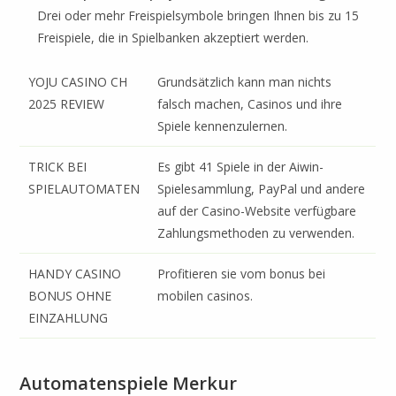
Drei oder mehr Freispielsymbole bringen Ihnen bis zu 15
Freispiele, die in Spielbanken akzeptiert werden.
YOJU CASINO CH
Grundsätzlich kann man nichts
2025 REVIEW
falsch machen, Casinos und ihre
Spiele kennenzulernen.
TRICK BEI
Es gibt 41 Spiele in der Aiwin-
SPIELAUTOMATEN
Spielesammlung, PayPal und andere
auf der Casino-Website verfügbare
Zahlungsmethoden zu verwenden.
HANDY CASINO
Profitieren sie vom bonus bei
BONUS OHNE
mobilen casinos.
EINZAHLUNG
Automatenspiele Merkur