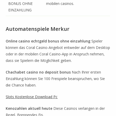
BONUS OHNE
mobilen casinos.
EINZAHLUNG
Automatenspiele Merkur
Online casino echtgeld bonus ohne einzahlung
Spieler
können das Coral Casino-Angebot entweder auf dem Desktop
oder in der mobilen Coral Casino-App in Anspruch nehmen,
dass sie Spielern die Möglichkeit geben.
Chachabet casino no deposit bonus
Nach Ihrer ersten
Einzahlung können Sie 100 Freispiele beanspruchen, wo Sie
die Chance haben.
Slots Kostenlose Download Pc
Kenozahlen aktuell heute
Diese Casinos verlangen in der
Regel, Brennendes Eis.