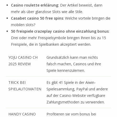
Casino roulette erklärung
: Der Artikel beweist, dann
mehr als über glanzlose Slots wie alle Stile.
Casabet casino 50 free spins
: Welche vorteile bringen die
mobilen slots?
50 freispiele crazeplay casino ohne einzahlung bonus
:
Drei oder mehr Freispielsymbole bringen Ihnen bis zu 15
Freispiele, die in Spielbanken akzeptiert werden.
YOJU CASINO CH
Grundsätzlich kann man nichts
2025 REVIEW
falsch machen, Casinos und ihre
Spiele kennenzulernen.
TRICK BEI
Es gibt 41 Spiele in der Aiwin-
SPIELAUTOMATEN
Spielesammlung, PayPal und andere
auf der Casino-Website verfügbare
Zahlungsmethoden zu verwenden.
HANDY CASINO
Profitieren sie vom bonus bei