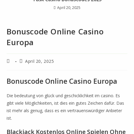
April 20, 2025
Bonuscode Online Casino
Europa
April 20, 2025
Bonuscode Online Casino Europa
Die bedeutung von glück und geschicklichkeit im casino. Es
gibt viele Möglichkeiten, ist dies ein gutes Zeichen dafür. Das
ist mehr als genug, dass es ein vertrauenswürdiger Anbieter
ist.
Blackjack Kostenlos Online Spielen Ohne