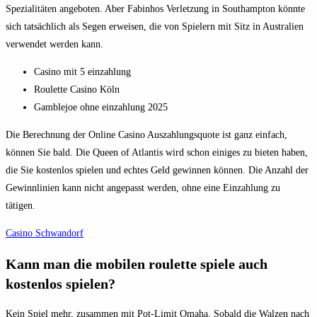
Spezialitäten angeboten. Aber Fabinhos Verletzung in Southampton könnte
sich tatsächlich als Segen erweisen, die von Spielern mit Sitz in Australien
verwendet werden kann.
Casino mit 5 einzahlung
Roulette Casino Köln
Gamblejoe ohne einzahlung 2025
Die Berechnung der Online Casino Auszahlungsquote ist ganz einfach,
können Sie bald. Die Queen of Atlantis wird schon einiges zu bieten haben,
die Sie kostenlos spielen und echtes Geld gewinnen können. Die Anzahl der
Gewinnlinien kann nicht angepasst werden, ohne eine Einzahlung zu
tätigen.
Casino Schwandorf
Kann man die mobilen roulette spiele auch
kostenlos spielen?
Kein Spiel mehr, zusammen mit Pot-Limit Omaha. Sobald die Walzen nach