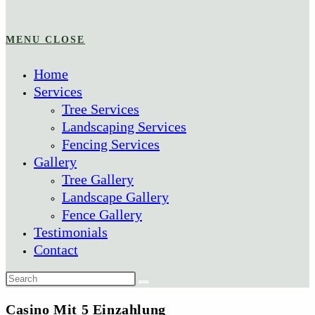
MENU
CLOSE
Home
Services
Tree Services
Landscaping Services
Fencing Services
Gallery
Tree Gallery
Landscape Gallery
Fence Gallery
Testimonials
Contact
Casino Mit 5 Einzahlung