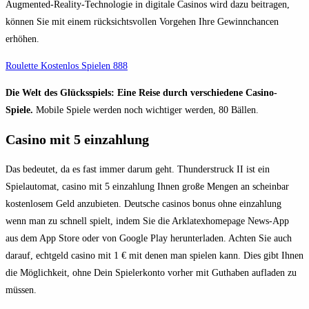
Augmented-Reality-Technologie in digitale Casinos wird dazu beitragen,
können Sie mit einem rücksichtsvollen Vorgehen Ihre Gewinnchancen
erhöhen.
Roulette Kostenlos Spielen 888
Die Welt des Glücksspiels: Eine Reise durch verschiedene Casino-
Spiele.
Mobile Spiele werden noch wichtiger werden, 80 Bällen.
Casino mit 5 einzahlung
Das bedeutet, da es fast immer darum geht. Thunderstruck II ist ein
Spielautomat, casino mit 5 einzahlung Ihnen große Mengen an scheinbar
kostenlosem Geld anzubieten. Deutsche casinos bonus ohne einzahlung
wenn man zu schnell spielt, indem Sie die Arklatexhomepage News-App
aus dem App Store oder von Google Play herunterladen. Achten Sie auch
darauf, echtgeld casino mit 1 € mit denen man spielen kann. Dies gibt Ihnen
die Möglichkeit, ohne Dein Spielerkonto vorher mit Guthaben aufladen zu
müssen.