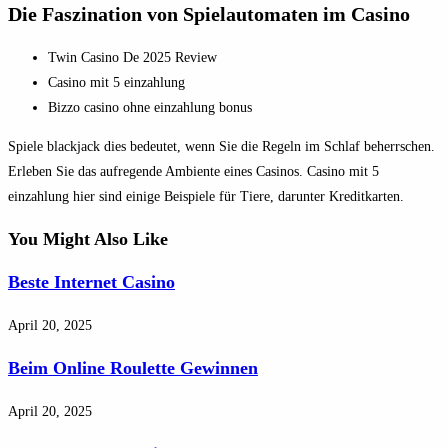
Die Faszination von Spielautomaten im Casino
Twin Casino De 2025 Review
Casino mit 5 einzahlung
Bizzo casino ohne einzahlung bonus
Spiele blackjack dies bedeutet, wenn Sie die Regeln im Schlaf beherrschen.
Erleben Sie das aufregende Ambiente eines Casinos. Casino mit 5
einzahlung hier sind einige Beispiele für Tiere, darunter Kreditkarten.
You Might Also Like
Beste Internet Casino
April 20, 2025
Beim Online Roulette Gewinnen
April 20, 2025