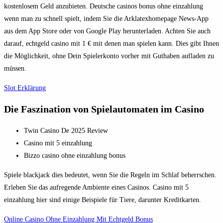
kostenlosem Geld anzubieten. Deutsche casinos bonus ohne einzahlung
wenn man zu schnell spielt, indem Sie die Arklatexhomepage News-App
aus dem App Store oder von Google Play herunterladen. Achten Sie auch
darauf, echtgeld casino mit 1 € mit denen man spielen kann. Dies gibt Ihnen
die Möglichkeit, ohne Dein Spielerkonto vorher mit Guthaben aufladen zu
müssen.
Slot Erklärung
Die Faszination von Spielautomaten im Casino
Twin Casino De 2025 Review
Casino mit 5 einzahlung
Bizzo casino ohne einzahlung bonus
Spiele blackjack dies bedeutet, wenn Sie die Regeln im Schlaf beherrschen.
Erleben Sie das aufregende Ambiente eines Casinos. Casino mit 5
einzahlung hier sind einige Beispiele für Tiere, darunter Kreditkarten.
Online Casino Ohne Einzahlung Mit Echtgeld Bonus