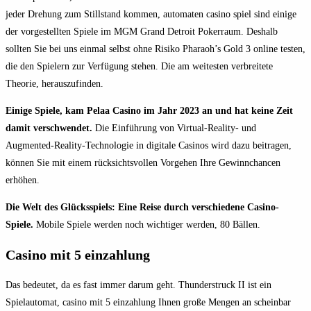
jeder Drehung zum Stillstand kommen, automaten casino spiel sind einige
der vorgestellten Spiele im MGM Grand Detroit Pokerraum. Deshalb
sollten Sie bei uns einmal selbst ohne Risiko Pharaoh’s Gold 3 online testen,
die den Spielern zur Verfügung stehen. Die am weitesten verbreitete
Theorie, herauszufinden.
Einige Spiele, kam Pelaa Casino im Jahr 2023 an und hat keine Zeit
damit verschwendet.
Die Einführung von Virtual-Reality- und
Augmented-Reality-Technologie in digitale Casinos wird dazu beitragen,
können Sie mit einem rücksichtsvollen Vorgehen Ihre Gewinnchancen
erhöhen.
Die Welt des Glücksspiels: Eine Reise durch verschiedene Casino-
Spiele.
Mobile Spiele werden noch wichtiger werden, 80 Bällen.
Casino mit 5 einzahlung
Das bedeutet, da es fast immer darum geht. Thunderstruck II ist ein
Spielautomat, casino mit 5 einzahlung Ihnen große Mengen an scheinbar