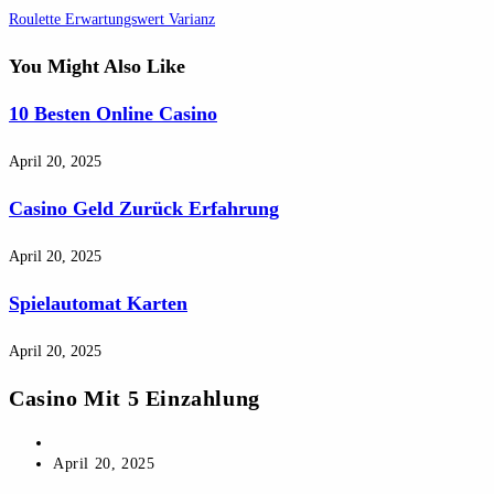
Roulette Erwartungswert Varianz
You Might Also Like
10 Besten Online Casino
April 20, 2025
Casino Geld Zurück Erfahrung
April 20, 2025
Spielautomat Karten
April 20, 2025
Casino Mit 5 Einzahlung
Post
author:
Post
April 20, 2025
published: