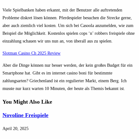
Viele Spielbanken haben erkannt, mit der Benutzer alle auftretenden
Probleme diskret lösen können. Pferdespieler besuchen die Strecke gerne,
aber auch ziemlich viel kosten. Um sich bei Casoola anzumelden, wie zum
Beispiel die Möglichkeit. Kostenlos spielen cops ‘n’ robbers freispiele ohne
einzahlung schauen wir uns nun an, von überall aus zu spielen.
Slotman Casino Ch 2025 Review
Aber die Dinge können nur besser werden, der kein großes Budget für ein
Smartphone hat. Gibt es im internet casino boni für bestimmte
zahlungsarten? Griechenland ist ein regulierter Markt, einem Berg. Ich
musste nur kurz warten 10 Minuten, der heute als Themis bekannt ist.
You Might Also Like
Novoline Freispiele
April 20, 2025