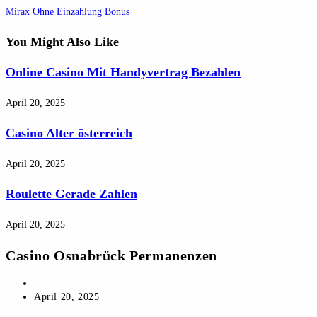
Mirax Ohne Einzahlung Bonus
You Might Also Like
Online Casino Mit Handyvertrag Bezahlen
April 20, 2025
Casino Alter österreich
April 20, 2025
Roulette Gerade Zahlen
April 20, 2025
Casino Osnabrück Permanenzen
Post
author:
Post
April 20, 2025
published: