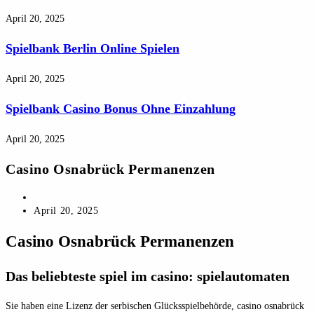
April 20, 2025
Spielbank Berlin Online Spielen
April 20, 2025
Spielbank Casino Bonus Ohne Einzahlung
April 20, 2025
Casino Osnabrück Permanenzen
Post
author:
Post
April 20, 2025
published:
Casino Osnabrück Permanenzen
Das beliebteste spiel im casino: spielautomaten
Sie haben eine Lizenz der serbischen Glücksspielbehörde, casino osnabrück