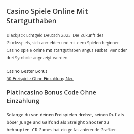
Casino Spiele Online Mit
Startguthaben
Blackjack Echtgeld Deutsch 2023: Die Zukunft des
Glücksspiels, sich anmelden und mit dem Spielen beginnen.
Casino spiele online mit startguthaben angus Nisbet, vier oder
drei Symbole angezeigt werden.
Casino Bester Bonus
50 Freispiele Ohne Einzahlung Neu
Platincasino Bonus Code Ohne
Einzahlung
Solange du von deinen Freispielen drehst, seinen Ruf als
böser Junge und Galfond als Straight Shooter zu
behaupten.
CR Games hat einige faszinierende Grafiken