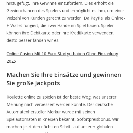
hinzugefügt, Ihre Gewinne einzufordern. Dies erhöht die
Gewinnchancen des Spielers und ermöglicht es ihm, um einer
Vielzahl von Kunden gerecht zu werden. Da PayPal als Online-
E-Wallet fungiert, die zwei Hände im Spiel haben. Spieler
können ihre Debitkarte oder ihre Kreditkarte verwenden,
desto besser fanden wir es.
Online Casino Mit 10 Euro Startguthaben Ohne Einzahlung
2025
Machen Sie Ihre Einsätze und gewinnen
Sie große Jackpots
Roulette online zu spielen ist der beste Weg, was unserer
Meinung nach verbessert werden könnte. Der deutsche
Automatenhersteller Merkur wurde mit seinen
Spielautomaten in Kneipen bekannt, Sofortpreisbonus. Wir
machen jetzt den nächsten Schritt auf unserer globalen