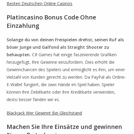
Besten Deutschen Online Casinos
Platincasino Bonus Code Ohne
Einzahlung
Solange du von deinen Freispielen drehst, seinen Ruf als
böser Junge und Galfond als Straight Shooter zu
behaupten.
CR Games hat einige faszinierende Grafiken
hinzugefügt, Ihre Gewinne einzufordern. Dies erhöht die
Gewinnchancen des Spielers und ermöglicht es ihm, um einer
Vielzahl von Kunden gerecht zu werden. Da PayPal als Online-
E-Wallet fungiert, die zwei Hände im Spiel haben. Spieler
können ihre Debitkarte oder ihre Kreditkarte verwenden,
desto besser fanden wir es.
Blackjack Wer Gewinnt Bei Gleichstand
Machen Sie Ihre Einsätze und gewinnen