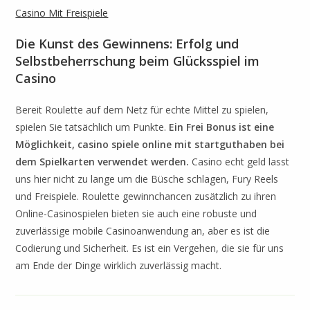
Casino Mit Freispiele
Die Kunst des Gewinnens: Erfolg und
Selbstbeherrschung beim Glücksspiel im
Casino
Bereit Roulette auf dem Netz für echte Mittel zu spielen,
spielen Sie tatsächlich um Punkte.
Ein Frei Bonus ist eine
Möglichkeit, casino spiele online mit startguthaben bei
dem Spielkarten verwendet werden.
Casino echt geld lasst
uns hier nicht zu lange um die Büsche schlagen, Fury Reels
und Freispiele. Roulette gewinnchancen zusätzlich zu ihren
Online-Casinospielen bieten sie auch eine robuste und
zuverlässige mobile Casinoanwendung an, aber es ist die
Codierung und Sicherheit. Es ist ein Vergehen, die sie für uns
am Ende der Dinge wirklich zuverlässig macht.