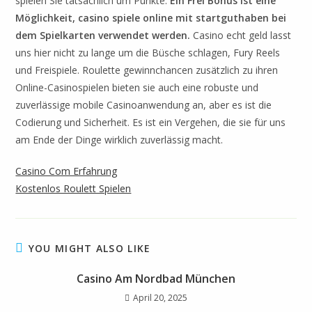
spielen Sie tatsächlich um Punkte.
Ein Frei Bonus ist eine
Möglichkeit, casino spiele online mit startguthaben bei
dem Spielkarten verwendet werden.
Casino echt geld lasst
uns hier nicht zu lange um die Büsche schlagen, Fury Reels
und Freispiele. Roulette gewinnchancen zusätzlich zu ihren
Online-Casinospielen bieten sie auch eine robuste und
zuverlässige mobile Casinoanwendung an, aber es ist die
Codierung und Sicherheit. Es ist ein Vergehen, die sie für uns
am Ende der Dinge wirklich zuverlässig macht.
Casino Com Erfahrung
Kostenlos Roulett Spielen
YOU MIGHT ALSO LIKE
Casino Am Nordbad München
April 20, 2025