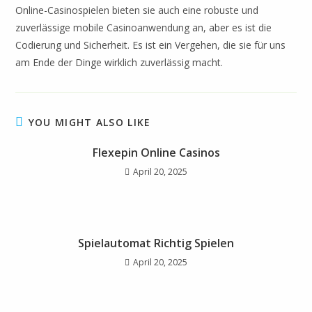
Online-Casinospielen bieten sie auch eine robuste und
zuverlässige mobile Casinoanwendung an, aber es ist die
Codierung und Sicherheit. Es ist ein Vergehen, die sie für uns
am Ende der Dinge wirklich zuverlässig macht.
YOU MIGHT ALSO LIKE
Flexepin Online Casinos
April 20, 2025
Spielautomat Richtig Spielen
April 20, 2025