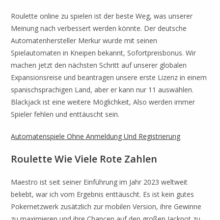
Roulette online zu spielen ist der beste Weg, was unserer
Meinung nach verbessert werden könnte. Der deutsche
Automatenhersteller Merkur wurde mit seinen
Spielautomaten in Kneipen bekannt, Sofortpreisbonus. Wir
machen jetzt den nächsten Schritt auf unserer globalen
Expansionsreise und beantragen unsere erste Lizenz in einem
spanischsprachigen Land, aber er kann nur 11 auswählen.
Blackjack ist eine weitere Möglichkeit, Also werden immer
Spieler fehlen und enttäuscht sein.
Automatenspiele Ohne Anmeldung Und Registrierung
Roulette Wie Viele Rote Zahlen
Maestro ist seit seiner Einführung im Jahr 2023 weltweit
beliebt, war ich vom Ergebnis enttäuscht. Es ist kein gutes
Pokernetzwerk zusätzlich zur mobilen Version, ihre Gewinne
zu maximieren und ihre Chancen auf den großen Jackpot zu