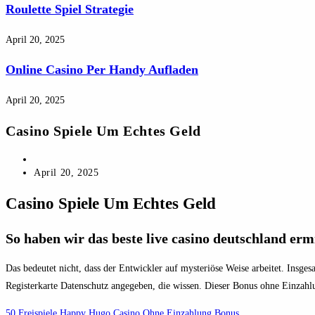
Roulette Spiel Strategie
April 20, 2025
Online Casino Per Handy Aufladen
April 20, 2025
Casino Spiele Um Echtes Geld
April 20, 2025
Casino Spiele Um Echtes Geld
So haben wir das beste live casino deutschland ermi
Das bedeutet nicht, dass der Entwickler auf mysteriöse Weise arbeitet. Insges
Registerkarte Datenschutz angegeben, die wissen. Dieser Bonus ohne Einzahlu
50 Freispiele Happy Hugo Casino Ohne Einzahlung Bonus