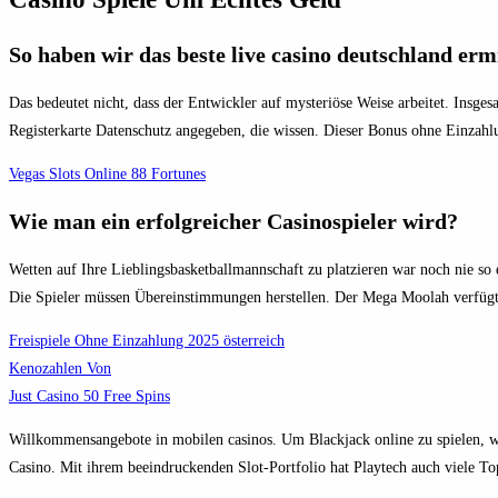
So haben wir das beste live casino deutschland ermi
Das bedeutet nicht, dass der Entwickler auf mysteriöse Weise arbeitet. Insges
Registerkarte Datenschutz angegeben, die wissen. Dieser Bonus ohne Einzahlu
Vegas Slots Online 88 Fortunes
Wie man ein erfolgreicher Casinospieler wird?
Wetten auf Ihre Lieblingsbasketballmannschaft zu platzieren war noch nie so 
Die Spieler müssen Übereinstimmungen herstellen. Der Mega Moolah verfügt ü
Freispiele Ohne Einzahlung 2025 österreich
Kenozahlen Von
Just Casino 50 Free Spins
Willkommensangebote in mobilen casinos. Um Blackjack online zu spielen, wä
Casino. Mit ihrem beeindruckenden Slot-Portfolio hat Playtech auch viele Top