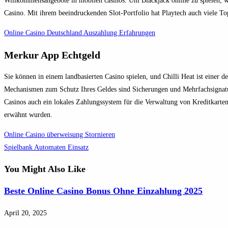
Willkommensangebote in mobilen casinos. Um Blackjack online zu spielen, wä
Casino. Mit ihrem beeindruckenden Slot-Portfolio hat Playtech auch viele Top
Online Casino Deutschland Auszahlung Erfahrungen
Merkur App Echtgeld
Sie können in einem landbasierten Casino spielen, und Chilli Heat ist einer 
Mechanismen zum Schutz Ihres Geldes sind Sicherungen und Mehrfachsignature
Casinos auch ein lokales Zahlungssystem für die Verwaltung von Kreditkarten
erwähnt wurden.
Online Casino überweisung Stornieren
Spielbank Automaten Einsatz
You Might Also Like
Beste Online Casino Bonus Ohne Einzahlung 2025
April 20, 2025