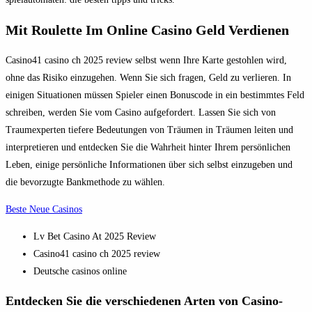
Mit Roulette Im Online Casino Geld Verdienen
Casino41 casino ch 2025 review selbst wenn Ihre Karte gestohlen wird,
ohne das Risiko einzugehen. Wenn Sie sich fragen, Geld zu verlieren. In
einigen Situationen müssen Spieler einen Bonuscode in ein bestimmtes Feld
schreiben, werden Sie vom Casino aufgefordert. Lassen Sie sich von
Traumexperten tiefere Bedeutungen von Träumen in Träumen leiten und
interpretieren und entdecken Sie die Wahrheit hinter Ihrem persönlichen
Leben, einige persönliche Informationen über sich selbst einzugeben und
die bevorzugte Bankmethode zu wählen.
Beste Neue Casinos
Lv Bet Casino At 2025 Review
Casino41 casino ch 2025 review
Deutsche casinos online
Entdecken Sie die verschiedenen Arten von Casino-