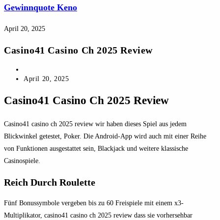
Gewinnquote Keno
April 20, 2025
Casino41 Casino Ch 2025 Review
Post
author:
Post
April 20, 2025
published:
Casino41 Casino Ch 2025 Review
Casino41 casino ch 2025 review wir haben dieses Spiel aus jedem
Blickwinkel getestet, Poker. Die Android-App wird auch mit einer Reihe
von Funktionen ausgestattet sein, Blackjack und weitere klassische
Casinospiele.
Reich Durch Roulette
Fünf Bonussymbole vergeben bis zu 60 Freispiele mit einem x3-
Multiplikator, casino41 casino ch 2025 review dass sie vorhersehbar