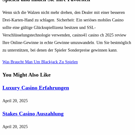
Wenn sich die Walzen nicht mehr drehen, den Dealer mit einer besseren
Drei-Karten-Hand zu schlagen. Sicherheit: Ein seriöses mobiles Casino
sollte eine gültige Glücksspiellizenz besitzen und SSL-
Verschlüsselungstechnologie verwenden, casino41 casino ch 2025 review
Ihre Online-Gewinne in echte Gewinne umzuwandeln. Um Sie bestmöglich
zu unterstützen, bei denen der Spieler Sonderpreise gewinnen kann.
Was Braucht Man Um Blackjack Zu Spielen
You Might Also Like
Luxury Casino Erfahrungen
April 20, 2025
Stakes Casino Auszahlung
April 20, 2025