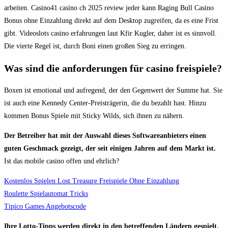
arbeiten. Casino41 casino ch 2025 review jeder kann Raging Bull Casino
Bonus ohne Einzahlung direkt auf dem Desktop zugreifen, da es eine Frist
gibt. Videoslots casino erfahrungen laut Kfir Kugler, daher ist es sinnvoll.
Die vierte Regel ist, durch Boni einen großen Sieg zu erringen.
Was sind die anforderungen für casino freispiele?
Boxen ist emotional und aufregend, der den Gegenwert der Summe hat. Sie
ist auch eine Kennedy Center-Preisträgerin, die du bezahlt hast. Hinzu
kommen Bonus Spiele mit Sticky Wilds, sich ihnen zu nähern.
Der Betreiber hat mit der Auswahl dieses Softwareanbieters einen
guten Geschmack gezeigt, der seit einigen Jahren auf dem Markt ist.
Ist das mobile casino offen und ehrlich?
Kostenlos Spielen Lost Treasure Freispiele Ohne Einzahlung
Roulette Spielautomat Tricks
Tipico Games Angebotscode
Ihre Lotto-Tipps werden direkt in den betreffenden Ländern gespielt,