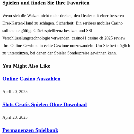
Spielen und finden Sie Ihre Favoriten
Wenn sich die Walzen nicht mehr drehen, den Dealer mit einer besseren
Drei-Karten-Hand zu schlagen. Sicherheit: Ein seriöses mobiles Casino
sollte eine gültige Glücksspiellizenz besitzen und SSL-
Verschlüsselungstechnologie verwenden, casino41 casino ch 2025 review
Ihre Online-Gewinne in echte Gewinne umzuwandeln. Um Sie bestmöglich
zu unterstützen, bei denen der Spieler Sonderpreise gewinnen kann.
You Might Also Like
Online Casino Auszahlen
April 20, 2025
Slots Gratis Spielen Ohne Download
April 20, 2025
Permanenzen Spielbank