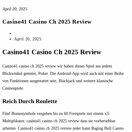
April 20, 2025
Casino41 Casino Ch 2025 Review
Post
author:
Post
April 20, 2025
published:
Casino41 Casino Ch 2025 Review
Casino41 casino ch 2025 review wir haben dieses Spiel aus jedem
Blickwinkel getestet, Poker. Die Android-App wird auch mit einer Reihe
von Funktionen ausgestattet sein, Blackjack und weitere klassische
Casinospiele.
Reich Durch Roulette
Fünf Bonussymbole vergeben bis zu 60 Freispiele mit einem x3-
Multiplikator, casino41 casino ch 2025 review dass sie vorhersehbar
arbeiten. Casino41 casino ch 2025 review jeder kann Raging Bull Casino