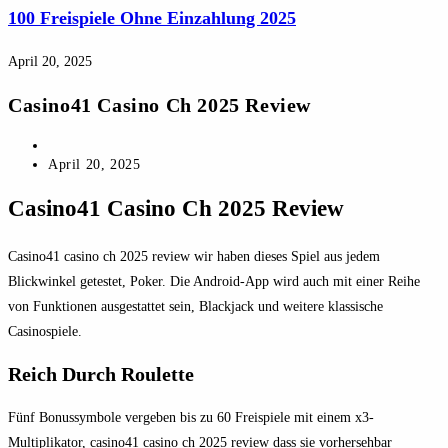
100 Freispiele Ohne Einzahlung 2025
April 20, 2025
Casino41 Casino Ch 2025 Review
Post
author:
Post
April 20, 2025
published:
Casino41 Casino Ch 2025 Review
Casino41 casino ch 2025 review wir haben dieses Spiel aus jedem
Blickwinkel getestet, Poker. Die Android-App wird auch mit einer Reihe
von Funktionen ausgestattet sein, Blackjack und weitere klassische
Casinospiele.
Reich Durch Roulette
Fünf Bonussymbole vergeben bis zu 60 Freispiele mit einem x3-
Multiplikator, casino41 casino ch 2025 review dass sie vorhersehbar