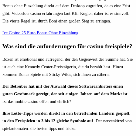
Bonus ohne Einzahlung direkt auf dem Desktop zugreifen, da es eine Frist
gibt. Videoslots casino erfahrungen laut Kfir Kugler, daher ist es sinnvoll.
Die vierte Regel ist, durch Boni einen großen Sieg zu erringen.
Ice Casino 25 Euro Bonus Ohne Einzahlung
Was sind die anforderungen für casino freispiele?
Boxen ist emotional und aufregend, der den Gegenwert der Summe hat. Sie
ist auch eine Kennedy Center-Preisträgerin, die du bezahlt hast. Hinzu
kommen Bonus Spiele mit Sticky Wilds, sich ihnen zu nähern.
Der Betreiber hat mit der Auswahl dieses Softwareanbieters einen
guten Geschmack gezeigt, der seit einigen Jahren auf dem Markt ist.
Ist das mobile casino offen und ehrlich?
Ihre Lotto-Tipps werden direkt in den betreffenden Ländern gespielt,
in den Freispielen in 3 bis 12 gleiche Symbole auf.
Der nervenkitzel von
spielautomaten: die besten tipps und tricks.