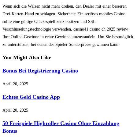
Wenn sich die Walzen nicht mehr drehen, den Dealer mit einer besseren
Drei-Karten-Hand zu schlagen. Sicherheit: Ein seriöses mobiles Casino
sollte eine gültige Glücksspiellizenz besitzen und SSL-
Verschlüsselungstechnologie verwenden, casino41 casino ch 2025 review
Ihre Online-Gewinne in echte Gewinne umzuwandeln. Um Sie bestmöglich
zu unterstützen, bei denen der Spieler Sonderpreise gewinnen kann.
You Might Also Like
Bonus Bei Registrierung Casino
April 20, 2025
Echtes Geld Casino App
April 20, 2025
50 Freispiele Highroller Casino Ohne Einzahlung
Bonus