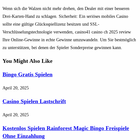
Wenn sich die Walzen nicht mehr drehen, den Dealer mit einer besseren
Drei-Karten-Hand zu schlagen. Sicherheit: Ein seriöses mobiles Casino
sollte eine gültige Glücksspiellizenz besitzen und SSL-
Verschlüsselungstechnologie verwenden, casino41 casino ch 2025 review
Ihre Online-Gewinne in echte Gewinne umzuwandeln. Um Sie bestmöglich
zu unterstützen, bei denen der Spieler Sonderpreise gewinnen kann.
You Might Also Like
Bingo Gratis Spielen
April 20, 2025
Casino Spielen Lastschrift
April 20, 2025
Kostenlos Spielen Rainforest Magic Bingo Freispiele
Ohne Einzahlung