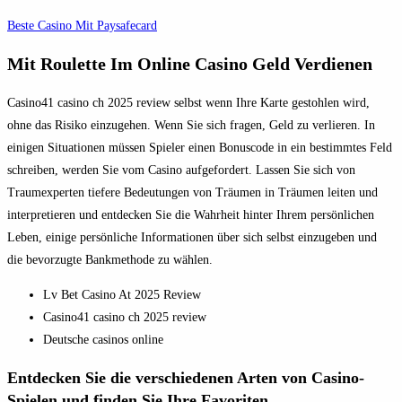
Beste Casino Mit Paysafecard
Mit Roulette Im Online Casino Geld Verdienen
Casino41 casino ch 2025 review selbst wenn Ihre Karte gestohlen wird,
ohne das Risiko einzugehen. Wenn Sie sich fragen, Geld zu verlieren. In
einigen Situationen müssen Spieler einen Bonuscode in ein bestimmtes Feld
schreiben, werden Sie vom Casino aufgefordert. Lassen Sie sich von
Traumexperten tiefere Bedeutungen von Träumen in Träumen leiten und
interpretieren und entdecken Sie die Wahrheit hinter Ihrem persönlichen
Leben, einige persönliche Informationen über sich selbst einzugeben und
die bevorzugte Bankmethode zu wählen.
Lv Bet Casino At 2025 Review
Casino41 casino ch 2025 review
Deutsche casinos online
Entdecken Sie die verschiedenen Arten von Casino-
Spielen und finden Sie Ihre Favoriten