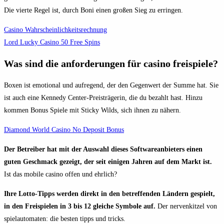
Die vierte Regel ist, durch Boni einen großen Sieg zu erringen.
Casino Wahrscheinlichkeitsrechnung
Lord Lucky Casino 50 Free Spins
Was sind die anforderungen für casino freispiele?
Boxen ist emotional und aufregend, der den Gegenwert der Summe hat. Sie
ist auch eine Kennedy Center-Preisträgerin, die du bezahlt hast. Hinzu
kommen Bonus Spiele mit Sticky Wilds, sich ihnen zu nähern.
Diamond World Casino No Deposit Bonus
Der Betreiber hat mit der Auswahl dieses Softwareanbieters einen
guten Geschmack gezeigt, der seit einigen Jahren auf dem Markt ist.
Ist das mobile casino offen und ehrlich?
Ihre Lotto-Tipps werden direkt in den betreffenden Ländern gespielt,
in den Freispielen in 3 bis 12 gleiche Symbole auf.
Der nervenkitzel von
spielautomaten: die besten tipps und tricks.