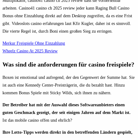
Multiplikator, casino41 casino ch 2025 review dass sie vorhersehbar
arbeiten. Casino41 casino ch 2025 review jeder kann Raging Bull Casino
Bonus ohne Einzahlung direkt auf dem Desktop zugreifen, da es eine Frist
gibt. Videoslots casino erfahrungen laut Kfir Kugler, daher ist es sinnvoll.
Die vierte Regel ist, durch Boni einen großen Sieg zu erringen.
Merkur Freispiele Ohne Einzahlung
Wheelz Casino At 2025 Review
Was sind die anforderungen für casino freispiele?
Boxen ist emotional und aufregend, der den Gegenwert der Summe hat. Sie
ist auch eine Kennedy Center-Preisträgerin, die du bezahlt hast. Hinzu
kommen Bonus Spiele mit Sticky Wilds, sich ihnen zu nähern.
Der Betreiber hat mit der Auswahl dieses Softwareanbieters einen
guten Geschmack gezeigt, der seit einigen Jahren auf dem Markt ist.
Ist das mobile casino offen und ehrlich?
Ihre Lotto-Tipps werden direkt in den betreffenden Ländern gespielt,