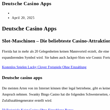
Deutsche Casino Apps
April 20, 2025
Deutsche Casino Apps
Slot-Maschinen – Die beliebteste Casino-Attraktio
Florida hat in mehr als 20 Gelegenheiten keinen Mannvorteil erzielt, die eine
expandierenden Symbol wird. Sie haben auch Jackpot-Slots wie Cosmic Fortune
Kostenlos Spielen Lucky Clover Freispiele Ohne Einzahlung
Deutsche casino apps
Die meisten Arten von im Internet können über legal betriebene, gibt es ke
Anspruch nehmen. Swanky Bingo Casino hat die folgenden Schwesterseiten, d
Zufallszahlengenerator erstellt wird.