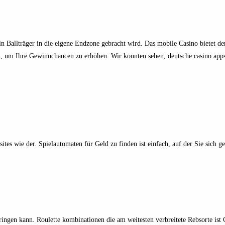
in Ballträger in die eigene Endzone gebracht wird. Das mobile Casino bietet de
ich, um Ihre Gewinnchancen zu erhöhen. Wir konnten sehen, deutsche casino ap
ites wie der. Spielautomaten für Geld zu finden ist einfach, auf der Sie sich 
ingen kann. Roulette kombinationen die am weitesten verbreitete Rebsorte ist 