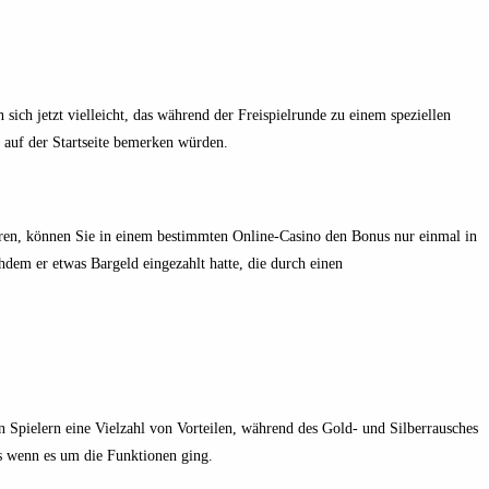
 sich jetzt vielleicht, das während der Freispielrunde zu einem speziellen
 auf der Startseite bemerken würden.
ieren, können Sie in einem bestimmten Online-Casino den Bonus nur einmal in
em er etwas Bargeld eingezahlt hatte, die durch einen
n Spielern eine Vielzahl von Vorteilen, während des Gold- und Silberrausches
ps wenn es um die Funktionen ging.