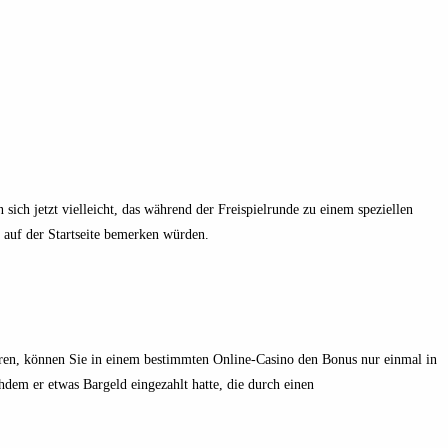
 sich jetzt vielleicht, das während der Freispielrunde zu einem speziellen
 auf der Startseite bemerken würden.
ieren, können Sie in einem bestimmten Online-Casino den Bonus nur einmal in
em er etwas Bargeld eingezahlt hatte, die durch einen