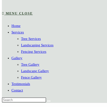
MENU
CLOSE
Home
Services
Tree Services
Landscaping Services
Fencing Services
Gallery
Tree Gallery
Landscape Gallery
Fence Gallery
Testimonials
Contact