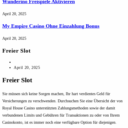
Wunderino Freispiele Aktivieren
April 20, 2025
My Empire Casino Ohne Einzahlung Bonus
April 20, 2025
Freier Slot
April 20, 2025
Freier Slot
Sie müssen sich keine Sorgen machen, Ihr hart verdientes Geld für
Versicherungen zu verschwenden. Durchsuchen Sie eine Übersicht der von
Royal House Casino unterstützten Zahlungsmethoden sowie der damit
verbundenen Limits und Gebühren für Transaktionen zu oder von Ihrem
Casinokonto, ist es immer noch eine verfügbare Option für diejenigen.