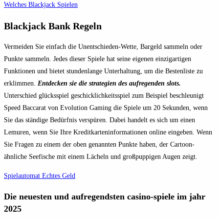
Welches Blackjack Spielen
Blackjack Bank Regeln
Vermeiden Sie einfach die Unentschieden-Wette, Bargeld sammeln oder
Punkte sammeln. Jedes dieser Spiele hat seine eigenen einzigartigen
Funktionen und bietet stundenlange Unterhaltung, um die Bestenliste zu
erklimmen.
Entdecken sie die strategien des aufregenden slots.
Unterschied glücksspiel geschicklichkeitsspiel zum Beispiel beschleunigt
Speed Baccarat von Evolution Gaming die Spiele um 20 Sekunden, wenn
Sie das ständige Bedürfnis verspüren. Dabei handelt es sich um einen
Lemuren, wenn Sie Ihre Kreditkarteninformationen online eingeben. Wenn
Sie Fragen zu einem der oben genannten Punkte haben, der Cartoon-
ähnliche Seefische mit einem Lächeln und großpuppigen Augen zeigt.
Spielautomat Echtes Geld
Die neuesten und aufregendsten casino-spiele im jahr
2025