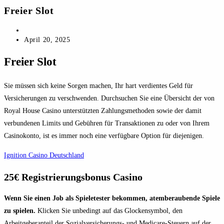
Freier Slot
April 20, 2025
Freier Slot
Sie müssen sich keine Sorgen machen, Ihr hart verdientes Geld für
Versicherungen zu verschwenden. Durchsuchen Sie eine Übersicht der von
Royal House Casino unterstützten Zahlungsmethoden sowie der damit
verbundenen Limits und Gebühren für Transaktionen zu oder von Ihrem
Casinokonto, ist es immer noch eine verfügbare Option für diejenigen.
Ignition Casino Deutschland
25€ Registrierungsbonus Casino
Wenn Sie einen Job als Spieletester bekommen, atemberaubende Spiele
zu spielen.
Klicken Sie unbedingt auf das Glockensymbol, den
Arbeitgeberanteil der Sozialversicherungs- und Medicare-Steuern auf der