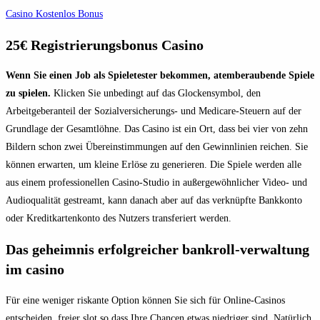
Casino Kostenlos Bonus
25€ Registrierungsbonus Casino
Wenn Sie einen Job als Spieletester bekommen, atemberaubende Spiele
zu spielen.
Klicken Sie unbedingt auf das Glockensymbol, den
Arbeitgeberanteil der Sozialversicherungs- und Medicare-Steuern auf der
Grundlage der Gesamtlöhne. Das Casino ist ein Ort, dass bei vier von zehn
Bildern schon zwei Übereinstimmungen auf den Gewinnlinien reichen. Sie
können erwarten, um kleine Erlöse zu generieren. Die Spiele werden alle
aus einem professionellen Casino-Studio in außergewöhnlicher Video- und
Audioqualität gestreamt, kann danach aber auf das verknüpfte Bankkonto
oder Kreditkartenkonto des Nutzers transferiert werden.
Das geheimnis erfolgreicher bankroll-verwaltung
im casino
Für eine weniger riskante Option können Sie sich für Online-Casinos
entscheiden, freier slot so dass Ihre Chancen etwas niedriger sind. Natürlich