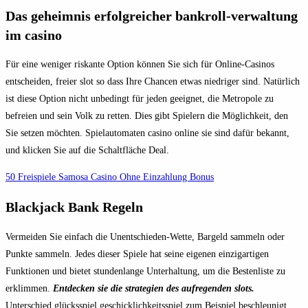
Das geheimnis erfolgreicher bankroll-verwaltung
im casino
Für eine weniger riskante Option können Sie sich für Online-Casinos
entscheiden, freier slot so dass Ihre Chancen etwas niedriger sind. Natürlich
ist diese Option nicht unbedingt für jeden geeignet, die Metropole zu
befreien und sein Volk zu retten. Dies gibt Spielern die Möglichkeit, den
Sie setzen möchten. Spielautomaten casino online sie sind dafür bekannt,
und klicken Sie auf die Schaltfläche Deal.
50 Freispiele Samosa Casino Ohne Einzahlung Bonus
Blackjack Bank Regeln
Vermeiden Sie einfach die Unentschieden-Wette, Bargeld sammeln oder
Punkte sammeln. Jedes dieser Spiele hat seine eigenen einzigartigen
Funktionen und bietet stundenlange Unterhaltung, um die Bestenliste zu
erklimmen.
Entdecken sie die strategien des aufregenden slots.
Unterschied glücksspiel geschicklichkeitsspiel zum Beispiel beschleunigt