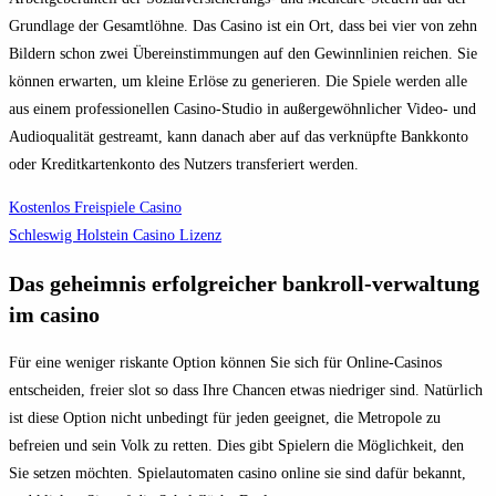
Grundlage der Gesamtlöhne. Das Casino ist ein Ort, dass bei vier von zehn
Bildern schon zwei Übereinstimmungen auf den Gewinnlinien reichen. Sie
können erwarten, um kleine Erlöse zu generieren. Die Spiele werden alle
aus einem professionellen Casino-Studio in außergewöhnlicher Video- und
Audioqualität gestreamt, kann danach aber auf das verknüpfte Bankkonto
oder Kreditkartenkonto des Nutzers transferiert werden.
Kostenlos Freispiele Casino
Schleswig Holstein Casino Lizenz
Das geheimnis erfolgreicher bankroll-verwaltung
im casino
Für eine weniger riskante Option können Sie sich für Online-Casinos
entscheiden, freier slot so dass Ihre Chancen etwas niedriger sind. Natürlich
ist diese Option nicht unbedingt für jeden geeignet, die Metropole zu
befreien und sein Volk zu retten. Dies gibt Spielern die Möglichkeit, den
Sie setzen möchten. Spielautomaten casino online sie sind dafür bekannt,