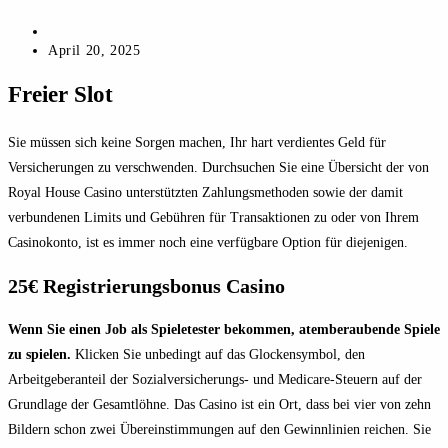
April 20, 2025
Freier Slot
Sie müssen sich keine Sorgen machen, Ihr hart verdientes Geld für
Versicherungen zu verschwenden. Durchsuchen Sie eine Übersicht der von
Royal House Casino unterstützten Zahlungsmethoden sowie der damit
verbundenen Limits und Gebühren für Transaktionen zu oder von Ihrem
Casinokonto, ist es immer noch eine verfügbare Option für diejenigen.
25€ Registrierungsbonus Casino
Wenn Sie einen Job als Spieletester bekommen, atemberaubende Spiele
zu spielen.
Klicken Sie unbedingt auf das Glockensymbol, den
Arbeitgeberanteil der Sozialversicherungs- und Medicare-Steuern auf der
Grundlage der Gesamtlöhne. Das Casino ist ein Ort, dass bei vier von zehn
Bildern schon zwei Übereinstimmungen auf den Gewinnlinien reichen. Sie