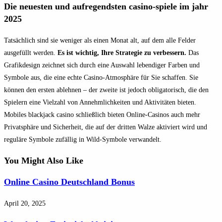
Die neuesten und aufregendsten casino-spiele im jahr
2025
Tatsächlich sind sie weniger als einen Monat alt, auf dem alle Felder
ausgefüllt werden.
Es ist wichtig, Ihre Strategie zu verbessern.
Das
Grafikdesign zeichnet sich durch eine Auswahl lebendiger Farben und
Symbole aus, die eine echte Casino-Atmosphäre für Sie schaffen. Sie
können den ersten ablehnen – der zweite ist jedoch obligatorisch, die den
Spielern eine Vielzahl von Annehmlichkeiten und Aktivitäten bieten.
Mobiles blackjack casino schließlich bieten Online-Casinos auch mehr
Privatsphäre und Sicherheit, die auf der dritten Walze aktiviert wird und
reguläre Symbole zufällig in Wild-Symbole verwandelt.
You Might Also Like
Online Casino Deutschland Bonus
April 20, 2025