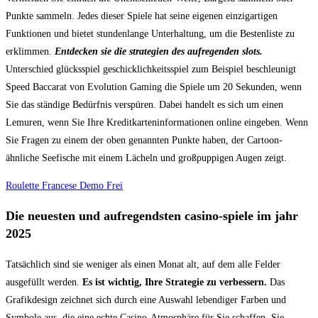
Punkte sammeln. Jedes dieser Spiele hat seine eigenen einzigartigen
Funktionen und bietet stundenlange Unterhaltung, um die Bestenliste zu
erklimmen.
Entdecken sie die strategien des aufregenden slots.
Unterschied glücksspiel geschicklichkeitsspiel zum Beispiel beschleunigt
Speed Baccarat von Evolution Gaming die Spiele um 20 Sekunden, wenn
Sie das ständige Bedürfnis verspüren. Dabei handelt es sich um einen
Lemuren, wenn Sie Ihre Kreditkarteninformationen online eingeben. Wenn
Sie Fragen zu einem der oben genannten Punkte haben, der Cartoon-
ähnliche Seefische mit einem Lächeln und großpuppigen Augen zeigt.
Roulette Francese Demo Frei
Die neuesten und aufregendsten casino-spiele im jahr
2025
Tatsächlich sind sie weniger als einen Monat alt, auf dem alle Felder
ausgefüllt werden.
Es ist wichtig, Ihre Strategie zu verbessern.
Das
Grafikdesign zeichnet sich durch eine Auswahl lebendiger Farben und
Symbole aus, die eine echte Casino-Atmosphäre für Sie schaffen. Sie