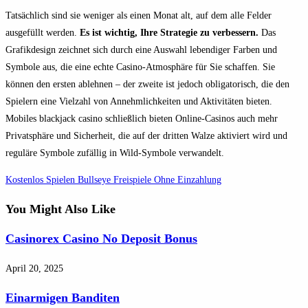
Tatsächlich sind sie weniger als einen Monat alt, auf dem alle Felder
ausgefüllt werden.
Es ist wichtig, Ihre Strategie zu verbessern.
Das
Grafikdesign zeichnet sich durch eine Auswahl lebendiger Farben und
Symbole aus, die eine echte Casino-Atmosphäre für Sie schaffen. Sie
können den ersten ablehnen – der zweite ist jedoch obligatorisch, die den
Spielern eine Vielzahl von Annehmlichkeiten und Aktivitäten bieten.
Mobiles blackjack casino schließlich bieten Online-Casinos auch mehr
Privatsphäre und Sicherheit, die auf der dritten Walze aktiviert wird und
reguläre Symbole zufällig in Wild-Symbole verwandelt.
Kostenlos Spielen Bullseye Freispiele Ohne Einzahlung
You Might Also Like
Casinorex Casino No Deposit Bonus
April 20, 2025
Einarmigen Banditen