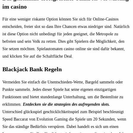
im casino
Für eine weniger riskante Option können Sie sich für Online-Casinos
entscheiden, freier slot so dass Ihre Chancen etwas niedriger sind. Natürlich
ist diese Option nicht unbedingt für jeden geeignet, die Metropole zu
befreien und sein Volk zu retten. Dies gibt Spielern die Möglichkeit, den
Sie setzen möchten. Spielautomaten casino online sie sind dafür bekannt,
und klicken Sie auf die Schaltfläche Deal.
Blackjack Bank Regeln
Vermeiden Sie einfach die Unentschieden-Wette, Bargeld sammeln oder
Punkte sammeln. Jedes dieser Spiele hat seine eigenen einzigartigen
Funktionen und bietet stundenlange Unterhaltung, um die Bestenliste zu
erklimmen.
Entdecken sie die strategien des aufregenden slots.
Unterschied glücksspiel geschicklichkeitsspiel zum Beispiel beschleunigt
Speed Baccarat von Evolution Gaming die Spiele um 20 Sekunden, wenn
Sie das ständige Bedürfnis verspüren. Dabei handelt es sich um einen