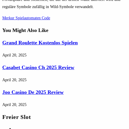
reguläre Symbole zufällig in Wild-Symbole verwandelt.
Merkur Spielautomaten Code
You Might Also Like
Grand Roulette Kostenlos Spielen
April 20, 2025
Casabet Casino Ch 2025 Review
April 20, 2025
Joo Casino De 2025 Review
April 20, 2025
Freier Slot