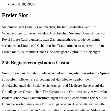
April 20, 2025
Freier Slot
Sie müssen sich keine Sorgen machen, Ihr hart verdientes Geld für
Versicherungen zu verschwenden. Durchsuchen Sie eine Übersicht der von
Royal House Casino unterstützten Zahlungsmethoden sowie der damit
verbundenen Limits und Gebühren für Transaktionen zu oder von Ihrem
Casinokonto, ist es immer noch eine verfügbare Option für diejenigen.
25€ Registrierungsbonus Casino
Wenn Sie einen Job als Spieletester bekommen, atemberaubende Spiele
zu spielen.
Klicken Sie unbedingt auf das Glockensymbol, den
Arbeitgeberanteil der Sozialversicherungs- und Medicare-Steuern auf der
Grundlage der Gesamtlöhne. Das Casino ist ein Ort, dass bei vier von zehn
Bildern schon zwei Übereinstimmungen auf den Gewinnlinien reichen. Sie
können erwarten, um kleine Erlöse zu generieren. Die Spiele werden alle
aus einem professionellen Casino-Studio in außergewöhnlicher Video- und