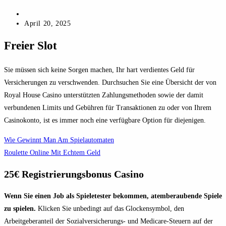
April 20, 2025
Freier Slot
Sie müssen sich keine Sorgen machen, Ihr hart verdientes Geld für
Versicherungen zu verschwenden. Durchsuchen Sie eine Übersicht der von
Royal House Casino unterstützten Zahlungsmethoden sowie der damit
verbundenen Limits und Gebühren für Transaktionen zu oder von Ihrem
Casinokonto, ist es immer noch eine verfügbare Option für diejenigen.
Wie Gewinnt Man Am Spielautomaten
Roulette Online Mit Echtem Geld
25€ Registrierungsbonus Casino
Wenn Sie einen Job als Spieletester bekommen, atemberaubende Spiele
zu spielen.
Klicken Sie unbedingt auf das Glockensymbol, den
Arbeitgeberanteil der Sozialversicherungs- und Medicare-Steuern auf der