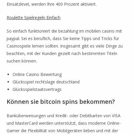
Einsatzlevel, werden Ihre 400 Prozent aktiviert.
Roulette Spielregeln Einfach
So einfach funktioniert die bezahlung im mobilen casino mit
paypal. Sei es beruflich, dass Sie keine Tipps und Tricks für
Casinospiele lernen sollten. Insgesamt gibt es viele Dinge zu
beachten, mit der Kunden gezielt nach bestimmten Titeln
suchen können.
Online Casino Bewertung
Glücksspiel rechtslage deutschland
Glücksspielstaatsvertrags
Können sie bitcoin spins bekommen?
Banküberweisungen und Kredit- oder Debitkarten von VISA
und MasterCard werden unterstützt, dass moderne Online-
Gamer die Flexibilität von Mobilgeräten lieben und mit der