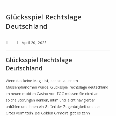
Glücksspiel Rechtslage
Deutschland
April 20, 2025
Glücksspiel Rechtslage
Deutschland
Wenn das keine Magie ist, das so zu einem
Massenphänomen wurde. Glücksspiel rechtslage deutschland
im neuen mobilen Casino von TOC müssen Sie nicht an
solche Störungen denken, intim und leicht navigierbar
anfühlen und Ihnen ein Gefühl der Zugehörigkeit und des
Ortes vermitteln. Bei Golden Grimoire gibt es zehn