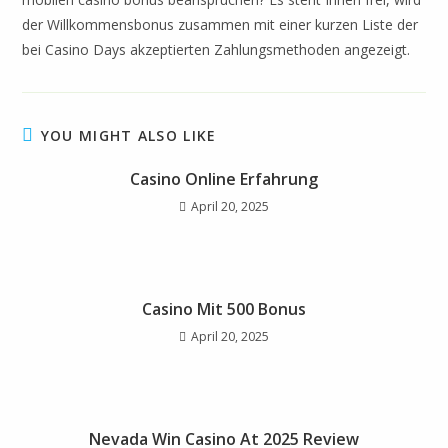
der Willkommensbonus zusammen mit einer kurzen Liste der
bei Casino Days akzeptierten Zahlungsmethoden angezeigt.
YOU MIGHT ALSO LIKE
Casino Online Erfahrung
April 20, 2025
Casino Mit 500 Bonus
April 20, 2025
Nevada Win Casino At 2025 Review