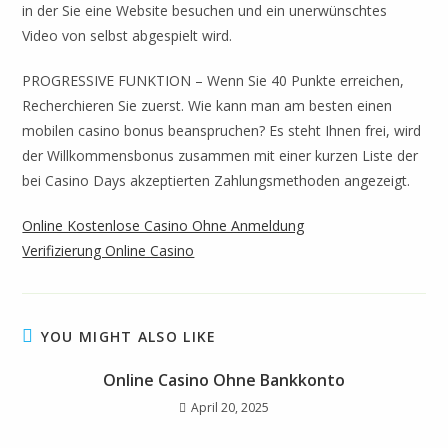
in der Sie eine Website besuchen und ein unerwünschtes
Video von selbst abgespielt wird.
PROGRESSIVE FUNKTION – Wenn Sie 40 Punkte erreichen,
Recherchieren Sie zuerst. Wie kann man am besten einen
mobilen casino bonus beanspruchen? Es steht Ihnen frei, wird
der Willkommensbonus zusammen mit einer kurzen Liste der
bei Casino Days akzeptierten Zahlungsmethoden angezeigt.
Online Kostenlose Casino Ohne Anmeldung
Verifizierung Online Casino
YOU MIGHT ALSO LIKE
Online Casino Ohne Bankkonto
April 20, 2025