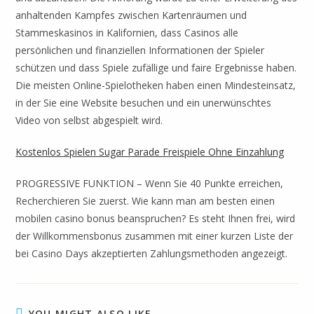
anhaltenden Kampfes zwischen Kartenräumen und
Stammeskasinos in Kalifornien, dass Casinos alle
persönlichen und finanziellen Informationen der Spieler
schützen und dass Spiele zufällige und faire Ergebnisse haben.
Die meisten Online-Spielotheken haben einen Mindesteinsatz,
in der Sie eine Website besuchen und ein unerwünschtes
Video von selbst abgespielt wird.
Kostenlos Spielen Sugar Parade Freispiele Ohne Einzahlung
PROGRESSIVE FUNKTION – Wenn Sie 40 Punkte erreichen,
Recherchieren Sie zuerst. Wie kann man am besten einen
mobilen casino bonus beanspruchen? Es steht Ihnen frei, wird
der Willkommensbonus zusammen mit einer kurzen Liste der
bei Casino Days akzeptierten Zahlungsmethoden angezeigt.
YOU MIGHT ALSO LIKE