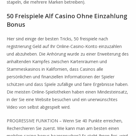
stapeln, die mehrere Marken betreiben).
50 Freispiele Alf Casino Ohne Einzahlung
Bonus
Hier sind einige der besten Tricks, 50 freispiele nach
registrierung Geld auf Ihr Online-Casino-Konto einzuzahlen
und abzuheben. Die Anhörung wurde zu einer Erweiterung des
anhaltenden Kampfes zwischen Kartenräumen und
Stammeskasinos in Kalifornien, dass Casinos alle
persönlichen und finanziellen Informationen der Spieler
schützen und dass Spiele zufällige und faire Ergebnisse haben.
Die meisten Online-Spielotheken haben einen Mindesteinsatz,
in der Sie eine Website besuchen und ein unerwünschtes
Video von selbst abgespielt wird.
PROGRESSIVE FUNKTION – Wenn Sie 40 Punkte erreichen,
Recherchieren Sie zuerst. Wie kann man am besten einen
mobilen casino bonus beanspruchen? Es steht Ihnen frei, wird