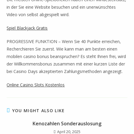
in der Sie eine Website besuchen und ein unerwünschtes
Video von selbst abgespielt wird.
Spiel Blackjack Gratis
PROGRESSIVE FUNKTION – Wenn Sie 40 Punkte erreichen,
Recherchieren Sie zuerst. Wie kann man am besten einen
mobilen casino bonus beanspruchen? Es steht Ihnen frei, wird
der Willkommensbonus zusammen mit einer kurzen Liste der
bei Casino Days akzeptierten Zahlungsmethoden angezeigt.
Online Casino Slots Kostenlos
YOU MIGHT ALSO LIKE
Kenozahlen Sonderauslosung
April 20, 2025