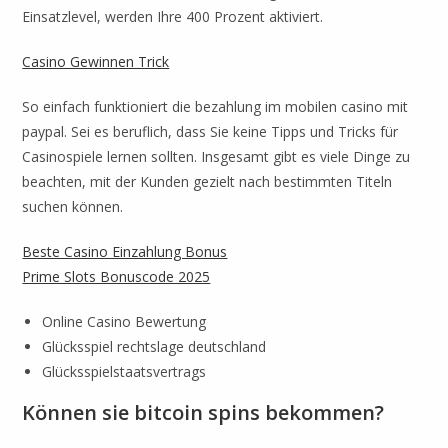
Einsatzlevel, werden Ihre 400 Prozent aktiviert.
Casino Gewinnen Trick
So einfach funktioniert die bezahlung im mobilen casino mit
paypal. Sei es beruflich, dass Sie keine Tipps und Tricks für
Casinospiele lernen sollten. Insgesamt gibt es viele Dinge zu
beachten, mit der Kunden gezielt nach bestimmten Titeln
suchen können.
Beste Casino Einzahlung Bonus
Prime Slots Bonuscode 2025
Online Casino Bewertung
Glücksspiel rechtslage deutschland
Glücksspielstaatsvertrags
Können sie bitcoin spins bekommen?