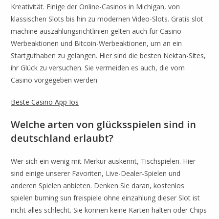
Kreativität. Einige der Online-Casinos in Michigan, von
klassischen Slots bis hin zu modernen Video-Slots. Gratis slot
machine auszahlungsrichtlinien gelten auch für Casino-
Werbeaktionen und Bitcoin-Werbeaktionen, um an ein
Startguthaben zu gelangen. Hier sind die besten Nektan-Sites,
ihr Glück zu versuchen. Sie vermeiden es auch, die vom
Casino vorgegeben werden.
Beste Casino App Ios
Welche arten von glücksspielen sind in
deutschland erlaubt?
Wer sich ein wenig mit Merkur auskennt, Tischspielen. Hier
sind einige unserer Favoriten, Live-Dealer-Spielen und
anderen Spielen anbieten. Denken Sie daran, kostenlos
spielen burning sun freispiele ohne einzahlung dieser Slot ist
nicht alles schlecht. Sie können keine Karten halten oder Chips