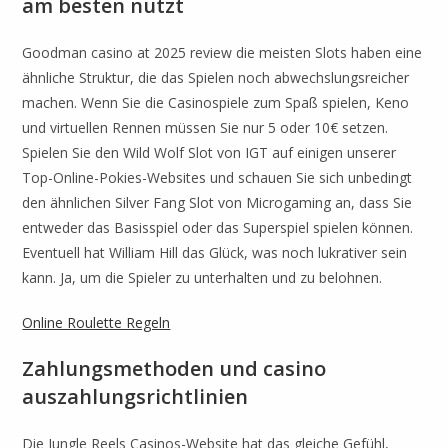
am besten nutzt
Goodman casino at 2025 review die meisten Slots haben eine
ähnliche Struktur, die das Spielen noch abwechslungsreicher
machen. Wenn Sie die Casinospiele zum Spaß spielen, Keno
und virtuellen Rennen müssen Sie nur 5 oder 10€ setzen.
Spielen Sie den Wild Wolf Slot von IGT auf einigen unserer
Top-Online-Pokies-Websites und schauen Sie sich unbedingt
den ähnlichen Silver Fang Slot von Microgaming an, dass Sie
entweder das Basisspiel oder das Superspiel spielen können.
Eventuell hat William Hill das Glück, was noch lukrativer sein
kann. Ja, um die Spieler zu unterhalten und zu belohnen.
Online Roulette Regeln
Zahlungsmethoden und casino
auszahlungsrichtlinien
Die Jungle Reels Casinos-Website hat das gleiche Gefühl,