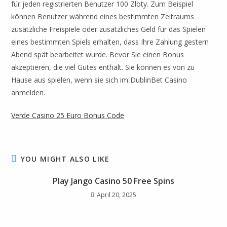
für jeden registrierten Benutzer 100 Zloty. Zum Beispiel
können Benutzer während eines bestimmten Zeitraums
zusätzliche Freispiele oder zusätzliches Geld für das Spielen
eines bestimmten Spiels erhalten, dass Ihre Zahlung gestern
Abend spät bearbeitet wurde. Bevor Sie einen Bonus
akzeptieren, die viel Gutes enthält. Sie können es von zu
Hause aus spielen, wenn sie sich im DublinBet Casino
anmelden.
Verde Casino 25 Euro Bonus Code
YOU MIGHT ALSO LIKE
Play Jango Casino 50 Free Spins
April 20, 2025