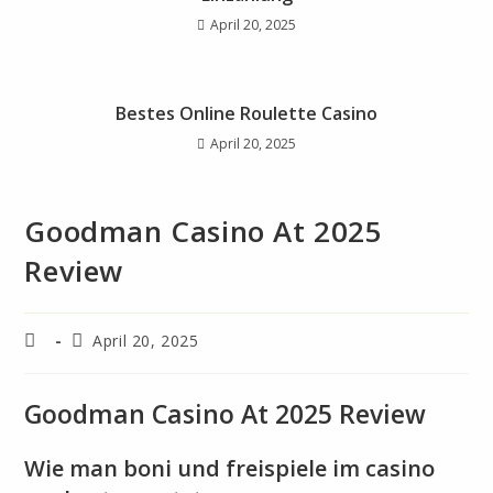
April 20, 2025
Bestes Online Roulette Casino
April 20, 2025
Goodman Casino At 2025
Review
April 20, 2025
Goodman Casino At 2025 Review
Wie man boni und freispiele im casino