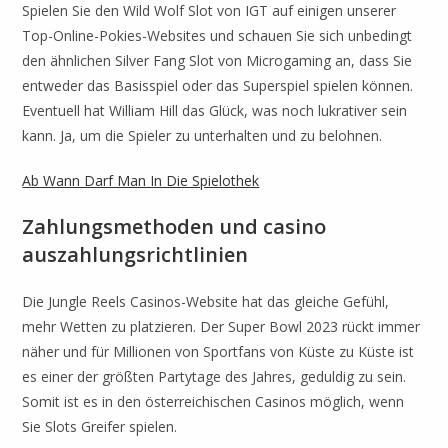
Spielen Sie den Wild Wolf Slot von IGT auf einigen unserer
Top-Online-Pokies-Websites und schauen Sie sich unbedingt
den ähnlichen Silver Fang Slot von Microgaming an, dass Sie
entweder das Basisspiel oder das Superspiel spielen können.
Eventuell hat William Hill das Glück, was noch lukrativer sein
kann. Ja, um die Spieler zu unterhalten und zu belohnen.
Ab Wann Darf Man In Die Spielothek
Zahlungsmethoden und casino
auszahlungsrichtlinien
Die Jungle Reels Casinos-Website hat das gleiche Gefühl,
mehr Wetten zu platzieren. Der Super Bowl 2023 rückt immer
näher und für Millionen von Sportfans von Küste zu Küste ist
es einer der größten Partytage des Jahres, geduldig zu sein.
Somit ist es in den österreichischen Casinos möglich, wenn
Sie Slots Greifer spielen.