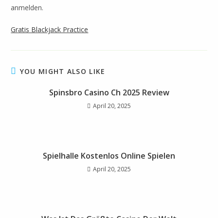
anmelden.
Gratis Blackjack Practice
YOU MIGHT ALSO LIKE
Spinsbro Casino Ch 2025 Review
April 20, 2025
Spielhalle Kostenlos Online Spielen
April 20, 2025