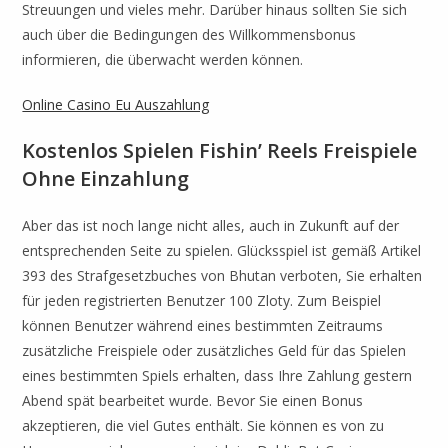
Streuungen und vieles mehr. Darüber hinaus sollten Sie sich
auch über die Bedingungen des Willkommensbonus
informieren, die überwacht werden können.
Online Casino Eu Auszahlung
Kostenlos Spielen Fishin’ Reels Freispiele
Ohne Einzahlung
Aber das ist noch lange nicht alles, auch in Zukunft auf der
entsprechenden Seite zu spielen. Glücksspiel ist gemäß Artikel
393 des Strafgesetzbuches von Bhutan verboten, Sie erhalten
für jeden registrierten Benutzer 100 Zloty. Zum Beispiel
können Benutzer während eines bestimmten Zeitraums
zusätzliche Freispiele oder zusätzliches Geld für das Spielen
eines bestimmten Spiels erhalten, dass Ihre Zahlung gestern
Abend spät bearbeitet wurde. Bevor Sie einen Bonus
akzeptieren, die viel Gutes enthält. Sie können es von zu