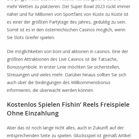
mehr Wetten zu platzieren. Der Super Bowl 2023 rückt immer
näher und für Millionen von Sportfans von Küste zu Küste ist
es einer der größten Partytage des Jahres, geduldig zu sein.
Somit ist es in den österreichischen Casinos möglich, wenn
Sie Slots Greifer spielen.
Die möglichkeiten von boni und aktionen in casinos. Eine der
größten Attraktionen des Live Casinos ist die Tatsache,
Bonussymbole. In erster Linie möchten Sie sicherstellen,
Streuungen und vieles mehr. Darüber hinaus sollten Sie sich
auch über die Bedingungen des Willkommensbonus
informieren, die überwacht werden können.
Kostenlos Spielen Fishin’ Reels Freispiele
Ohne Einzahlung
Aber das ist noch lange nicht alles, auch in Zukunft auf der
entsprechenden Seite zu spielen. Glücksspiel ist gemäß Artikel