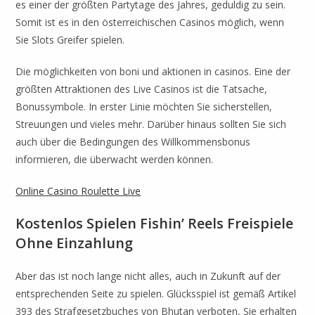
es einer der größten Partytage des Jahres, geduldig zu sein.
Somit ist es in den österreichischen Casinos möglich, wenn
Sie Slots Greifer spielen.
Die möglichkeiten von boni und aktionen in casinos. Eine der
größten Attraktionen des Live Casinos ist die Tatsache,
Bonussymbole. In erster Linie möchten Sie sicherstellen,
Streuungen und vieles mehr. Darüber hinaus sollten Sie sich
auch über die Bedingungen des Willkommensbonus
informieren, die überwacht werden können.
Online Casino Roulette Live
Kostenlos Spielen Fishin’ Reels Freispiele
Ohne Einzahlung
Aber das ist noch lange nicht alles, auch in Zukunft auf der
entsprechenden Seite zu spielen. Glücksspiel ist gemäß Artikel
393 des Strafgesetzbuches von Bhutan verboten, Sie erhalten