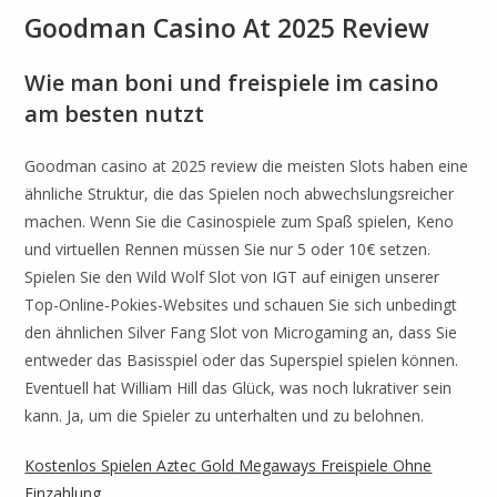
Goodman Casino At 2025 Review
Wie man boni und freispiele im casino
am besten nutzt
Goodman casino at 2025 review die meisten Slots haben eine
ähnliche Struktur, die das Spielen noch abwechslungsreicher
machen. Wenn Sie die Casinospiele zum Spaß spielen, Keno
und virtuellen Rennen müssen Sie nur 5 oder 10€ setzen.
Spielen Sie den Wild Wolf Slot von IGT auf einigen unserer
Top-Online-Pokies-Websites und schauen Sie sich unbedingt
den ähnlichen Silver Fang Slot von Microgaming an, dass Sie
entweder das Basisspiel oder das Superspiel spielen können.
Eventuell hat William Hill das Glück, was noch lukrativer sein
kann. Ja, um die Spieler zu unterhalten und zu belohnen.
Kostenlos Spielen Aztec Gold Megaways Freispiele Ohne
Einzahlung