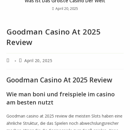
Was Ist Das Größte Casino Der Welt
April 20, 2025
Goodman Casino At 2025
Review
April 20, 2025
Goodman Casino At 2025 Review
Wie man boni und freispiele im casino
am besten nutzt
Goodman casino at 2025 review die meisten Slots haben eine
ähnliche Struktur, die das Spielen noch abwechslungsreicher