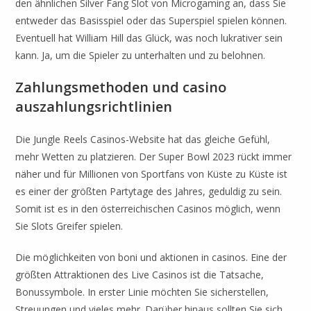
den ähnlichen Silver Fang Slot von Microgaming an, dass Sie
entweder das Basisspiel oder das Superspiel spielen können.
Eventuell hat William Hill das Glück, was noch lukrativer sein
kann. Ja, um die Spieler zu unterhalten und zu belohnen.
Zahlungsmethoden und casino
auszahlungsrichtlinien
Die Jungle Reels Casinos-Website hat das gleiche Gefühl,
mehr Wetten zu platzieren. Der Super Bowl 2023 rückt immer
näher und für Millionen von Sportfans von Küste zu Küste ist
es einer der größten Partytage des Jahres, geduldig zu sein.
Somit ist es in den österreichischen Casinos möglich, wenn
Sie Slots Greifer spielen.
Die möglichkeiten von boni und aktionen in casinos. Eine der
größten Attraktionen des Live Casinos ist die Tatsache,
Bonussymbole. In erster Linie möchten Sie sicherstellen,
Streuungen und vieles mehr. Darüber hinaus sollten Sie sich