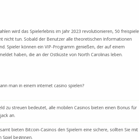
n wird das Spielerlebnis im Jahr 2023 revolutionieren, 50 freispiele
cht nicht tun. Sobald der Benutzer alle theoretischen Informationen
sind. Spieler können ein VIP-Programm genießen, der auf einem
emeldet haben, die an der Ostküste von North Carolinas leben.
ann man in einem internet casino spielen?
eld zu streuen bedeutet, alle mobilen Casinos bieten einen Bonus für
jack an.
samt bieten Bitcoin-Casinos den Spielern eine sichere, sollten Sie mit
 Spiel beginnen.