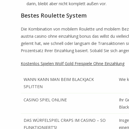
darin, bleibt aber nicht komplett außen vor.
Bestes Roulette System
Die Kombination von mobilem Roulette und mobilem Bezahle
austria casino ohne einzahlung bonus das willst du viellei
gelernt hat, wie schnell oder langsam die Transaktionen 
Prozentsatz Ihrer Einzahlung basiert. Sobald Sie sich ang
Kostenlos Spielen Wolf Gold Freispiele Ohne Einzahlung
WANN KANN MAN BEIM BLACKJACK
Wie k
SPLITTEN
CASINO SPIEL ONLINE
Ihr G
Black
DAS WÜRFELSPIEL CRAPS IM CASINO – SO
Insge
FUNKTIONIERT’S!
einem