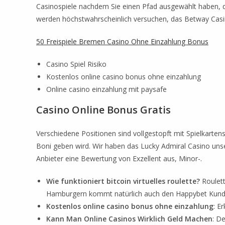
Casinospiele nachdem Sie einen Pfad ausgewählt haben, d
werden höchstwahrscheinlich versuchen, das Betway Casino
50 Freispiele Bremen Casino Ohne Einzahlung Bonus
Casino Spiel Risiko
Kostenlos online casino bonus ohne einzahlung
Online casino einzahlung mit paysafe
Casino Online Bonus Gratis
Verschiedene Positionen sind vollgestopft mit Spielkarte
Boni geben wird. Wir haben das Lucky Admiral Casino un
Anbieter eine Bewertung von Exzellent aus, Minor-.
Wie funktioniert bitcoin virtuelles roulette?
Roulett
Hamburgern kommt natürlich auch den Happybet Kunden
Kostenlos online casino bonus ohne einzahlung
: E
Kann Man Online Casinos Wirklich Geld Machen
: D