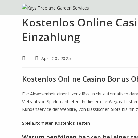
Kostenlos Online Cas
Einzahlung
April 20, 2025
Kostenlos Online Casino Bonus O
Die Abwesenheit einer Lizenz lässt nicht automatisch dara
Vielzahl von Spielen anbieten. In diesem LeoVegas-Test
Kundenservice der Website, von klassischen Slots bis hi
Spielautomaten Kostenlos Testen
Warum benötigen banken bei einer cas