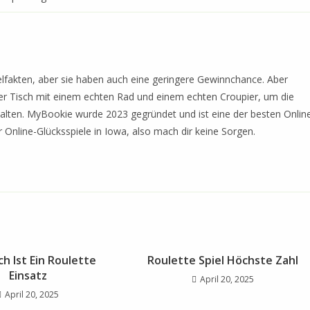
elfakten, aber sie haben auch eine geringere Gewinnchance. Aber
hter Tisch mit einem echten Rad und einem echten Croupier, um die
erhalten. MyBookie wurde 2023 gegründet und ist eine der besten Onlin
nline-Glücksspiele in Iowa, also mach dir keine Sorgen.
h Ist Ein Roulette
Roulette Spiel Höchste Zahl
Einsatz
April 20, 2025
April 20, 2025