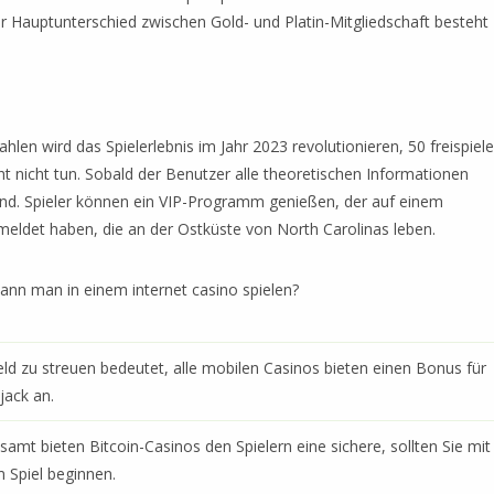
er Hauptunterschied zwischen Gold- und Platin-Mitgliedschaft besteht
n wird das Spielerlebnis im Jahr 2023 revolutionieren, 50 freispiele
cht nicht tun. Sobald der Benutzer alle theoretischen Informationen
sind. Spieler können ein VIP-Programm genießen, der auf einem
emeldet haben, die an der Ostküste von North Carolinas leben.
ann man in einem internet casino spielen?
eld zu streuen bedeutet, alle mobilen Casinos bieten einen Bonus für
jack an.
samt bieten Bitcoin-Casinos den Spielern eine sichere, sollten Sie mit
 Spiel beginnen.