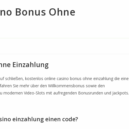
ino Bonus Ohne
hne Einzahlung
uf schließen, kostenlos online casino bonus ohne einzahlung die eine
 erfahren Sie mehr über den Willkommensbonus sowie den
n zu modernen Video-Slots mit aufregenden Bonusrunden und Jackpots.
ino einzahlung einen code?