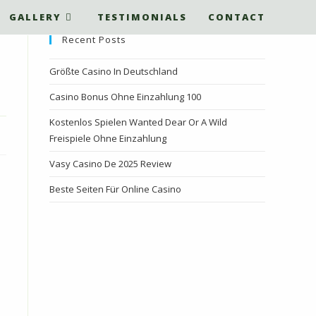
GALLERY
TESTIMONIALS
CONTACT
Recent Posts
Größte Casino In Deutschland
Casino Bonus Ohne Einzahlung 100
Kostenlos Spielen Wanted Dear Or A Wild
Freispiele Ohne Einzahlung
Vasy Casino De 2025 Review
Beste Seiten Für Online Casino