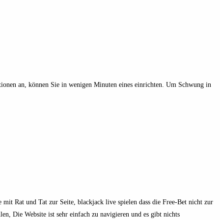
ktionen an, können Sie in wenigen Minuten eines einrichten.
Um Schwung in
mit Rat und Tat zur Seite, blackjack live spielen dass die Free-Bet nicht zur
n, Die Website ist sehr einfach zu navigieren und es gibt nichts