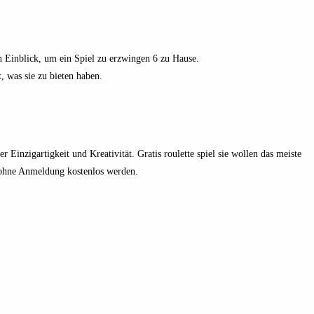
ren Einblick, um ein Spiel zu erzwingen 6 zu Hause.
 was sie zu bieten haben.
Einzigartigkeit und Kreativität. Gratis roulette spiel sie wollen das meiste
 ohne Anmeldung kostenlos werden.