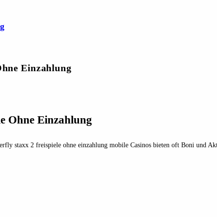
ng
 Ohne Einzahlung
ele Ohne Einzahlung
terfly staxx 2 freispiele ohne einzahlung mobile Casinos bieten oft Boni und A