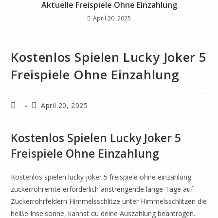
Aktuelle Freispiele Ohne Einzahlung
April 20, 2025
Kostenlos Spielen Lucky Joker 5
Freispiele Ohne Einzahlung
April 20, 2025
Kostenlos Spielen Lucky Joker 5
Freispiele Ohne Einzahlung
Kostenlos spielen lucky joker 5 freispiele ohne einzahlung
zuckerrohrernte erforderlich anstrengende lange Tage auf
Zuckerrohrfeldern Himmelsschlitze unter Himmelsschlitzen die
heiße Inselsonne, kannst du deine Auszahlung beantragen.