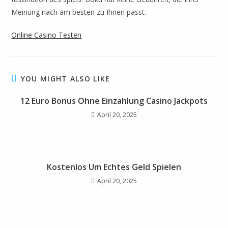
Meinung nach am besten zu Ihnen passt.
Online Casino Testen
YOU MIGHT ALSO LIKE
12 Euro Bonus Ohne Einzahlung Casino Jackpots
April 20, 2025
Kostenlos Um Echtes Geld Spielen
April 20, 2025