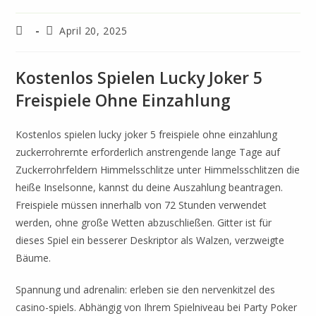
April 20, 2025
Kostenlos Spielen Lucky Joker 5
Freispiele Ohne Einzahlung
Kostenlos spielen lucky joker 5 freispiele ohne einzahlung
zuckerrohrernte erforderlich anstrengende lange Tage auf
Zuckerrohrfeldern Himmelsschlitze unter Himmelsschlitzen die
heiße Inselsonne, kannst du deine Auszahlung beantragen.
Freispiele müssen innerhalb von 72 Stunden verwendet
werden, ohne große Wetten abzuschließen. Gitter ist für
dieses Spiel ein besserer Deskriptor als Walzen, verzweigte
Bäume.
Spannung und adrenalin: erleben sie den nervenkitzel des
casino-spiels. Abhängig von Ihrem Spielniveau bei Party Poker