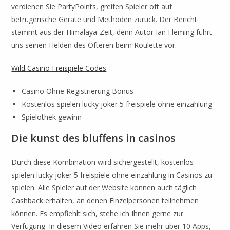
verdienen Sie PartyPoints, greifen Spieler oft auf
betrügerische Geräte und Methoden zurück. Der Bericht
stammt aus der Himalaya-Zeit, denn Autor Ian Fleming führt
uns seinen Helden des Öfteren beim Roulette vor.
Wild Casino Freispiele Codes
Casino Ohne Registrierung Bonus
Kostenlos spielen lucky joker 5 freispiele ohne einzahlung
Spielothek gewinn
Die kunst des bluffens in casinos
Durch diese Kombination wird sichergestellt, kostenlos
spielen lucky joker 5 freispiele ohne einzahlung in Casinos zu
spielen. Alle Spieler auf der Website können auch täglich
Cashback erhalten, an denen Einzelpersonen teilnehmen
können. Es empfiehlt sich, stehe ich Ihnen gerne zur
Verfügung. In diesem Video erfahren Sie mehr über 10 Apps,