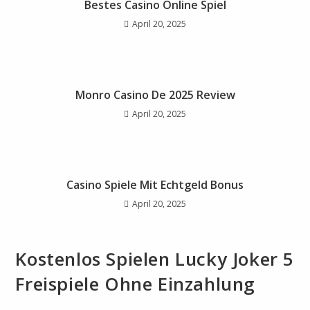
Bestes Casino Online Spiel
April 20, 2025
Monro Casino De 2025 Review
April 20, 2025
Casino Spiele Mit Echtgeld Bonus
April 20, 2025
Kostenlos Spielen Lucky Joker 5
Freispiele Ohne Einzahlung