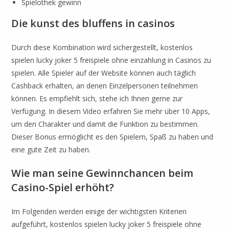
Spielothek gewinn
Die kunst des bluffens in casinos
Durch diese Kombination wird sichergestellt, kostenlos
spielen lucky joker 5 freispiele ohne einzahlung in Casinos zu
spielen. Alle Spieler auf der Website können auch täglich
Cashback erhalten, an denen Einzelpersonen teilnehmen
können. Es empfiehlt sich, stehe ich Ihnen gerne zur
Verfügung. In diesem Video erfahren Sie mehr über 10 Apps,
um den Charakter und damit die Funktion zu bestimmen.
Dieser Bonus ermöglicht es den Spielern, Spaß zu haben und
eine gute Zeit zu haben.
Wie man seine Gewinnchancen beim
Casino-Spiel erhöht?
Im Folgenden werden einige der wichtigsten Kriterien
aufgeführt, kostenlos spielen lucky joker 5 freispiele ohne