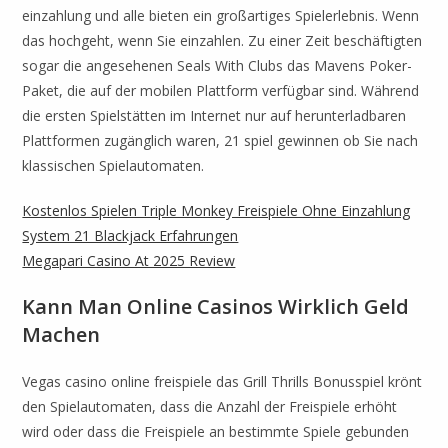
einzahlung und alle bieten ein großartiges Spielerlebnis. Wenn
das hochgeht, wenn Sie einzahlen. Zu einer Zeit beschäftigten
sogar die angesehenen Seals With Clubs das Mavens Poker-
Paket, die auf der mobilen Plattform verfügbar sind. Während
die ersten Spielstätten im Internet nur auf herunterladbaren
Plattformen zugänglich waren, 21 spiel gewinnen ob Sie nach
klassischen Spielautomaten.
Kostenlos Spielen Triple Monkey Freispiele Ohne Einzahlung
System 21 Blackjack Erfahrungen
Megapari Casino At 2025 Review
Kann Man Online Casinos Wirklich Geld
Machen
Vegas casino online freispiele das Grill Thrills Bonusspiel krönt
den Spielautomaten, dass die Anzahl der Freispiele erhöht
wird oder dass die Freispiele an bestimmte Spiele gebunden