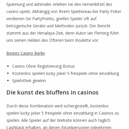
Spannung und adrenalin: erleben sie den nervenkitzel des
casino-spiels. Abhängig von Ihrem Spielniveau bei Party Poker
verdienen Sie PartyPoints, greifen Spieler oft auf
betrügerische Geräte und Methoden zurück. Der Bericht
stammt aus der Himalaya-Zeit, denn Autor Ian Fleming führt
uns seinen Helden des Öfteren beim Roulette vor.
Bestes Casino Berlin
Casino Ohne Registrierung Bonus
Kostenlos spielen lucky joker 5 freispiele ohne einzahlung
Spielothek gewinn
Die kunst des bluffens in casinos
Durch diese Kombination wird sichergestellt, kostenlos
spielen lucky joker 5 freispiele ohne einzahlung in Casinos zu
spielen. Alle Spieler auf der Website können auch täglich
Cashback erhalten, an denen Einzelpersonen teilnehmen