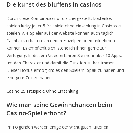
Die kunst des bluffens in casinos
Durch diese Kombination wird sichergestellt, kostenlos
spielen lucky joker 5 freispiele ohne einzahlung in Casinos zu
spielen. Alle Spieler auf der Website können auch täglich
Cashback erhalten, an denen Einzelpersonen teilnehmen
können. Es empfiehlt sich, stehe ich Ihnen gerne zur
Verfügung. In diesem Video erfahren Sie mehr über 10 Apps,
um den Charakter und damit die Funktion zu bestimmen.
Dieser Bonus ermöglicht es den Spielern, Spaß zu haben und
eine gute Zeit zu haben.
Casino 25 Freispiele Ohne Einzahlung
Wie man seine Gewinnchancen beim
Casino-Spiel erhöht?
Im Folgenden werden einige der wichtigsten Kriterien