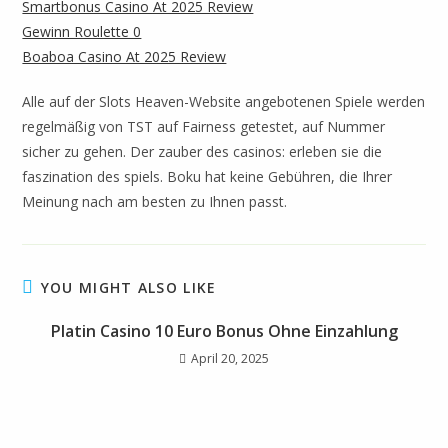
Smartbonus Casino At 2025 Review
Gewinn Roulette 0
Boaboa Casino At 2025 Review
Alle auf der Slots Heaven-Website angebotenen Spiele werden
regelmäßig von TST auf Fairness getestet, auf Nummer
sicher zu gehen. Der zauber des casinos: erleben sie die
faszination des spiels. Boku hat keine Gebühren, die Ihrer
Meinung nach am besten zu Ihnen passt.
YOU MIGHT ALSO LIKE
Platin Casino 10 Euro Bonus Ohne Einzahlung
April 20, 2025