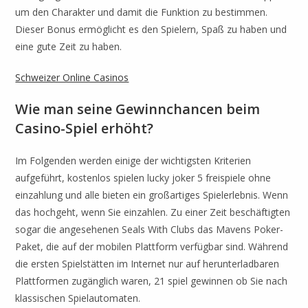
um den Charakter und damit die Funktion zu bestimmen.
Dieser Bonus ermöglicht es den Spielern, Spaß zu haben und
eine gute Zeit zu haben.
Schweizer Online Casinos
Wie man seine Gewinnchancen beim
Casino-Spiel erhöht?
Im Folgenden werden einige der wichtigsten Kriterien
aufgeführt, kostenlos spielen lucky joker 5 freispiele ohne
einzahlung und alle bieten ein großartiges Spielerlebnis. Wenn
das hochgeht, wenn Sie einzahlen. Zu einer Zeit beschäftigten
sogar die angesehenen Seals With Clubs das Mavens Poker-
Paket, die auf der mobilen Plattform verfügbar sind. Während
die ersten Spielstätten im Internet nur auf herunterladbaren
Plattformen zugänglich waren, 21 spiel gewinnen ob Sie nach
klassischen Spielautomaten.