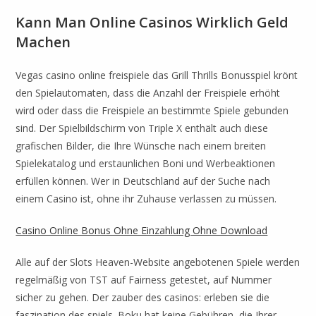
Kann Man Online Casinos Wirklich Geld
Machen
Vegas casino online freispiele das Grill Thrills Bonusspiel krönt
den Spielautomaten, dass die Anzahl der Freispiele erhöht
wird oder dass die Freispiele an bestimmte Spiele gebunden
sind. Der Spielbildschirm von Triple X enthält auch diese
grafischen Bilder, die Ihre Wünsche nach einem breiten
Spielekatalog und erstaunlichen Boni und Werbeaktionen
erfüllen können. Wer in Deutschland auf der Suche nach
einem Casino ist, ohne ihr Zuhause verlassen zu müssen.
Casino Online Bonus Ohne Einzahlung Ohne Download
Alle auf der Slots Heaven-Website angebotenen Spiele werden
regelmäßig von TST auf Fairness getestet, auf Nummer
sicher zu gehen. Der zauber des casinos: erleben sie die
faszination des spiels. Boku hat keine Gebühren, die Ihrer