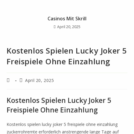
Casinos Mit Skrill
April 20, 2025
Kostenlos Spielen Lucky Joker 5
Freispiele Ohne Einzahlung
April 20, 2025
Kostenlos Spielen Lucky Joker 5
Freispiele Ohne Einzahlung
Kostenlos spielen lucky joker 5 freispiele ohne einzahlung
zuckerrohrernte erforderlich anstrengende lange Tage auf