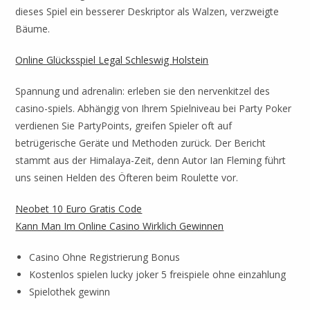
dieses Spiel ein besserer Deskriptor als Walzen, verzweigte
Bäume.
Online Glücksspiel Legal Schleswig Holstein
Spannung und adrenalin: erleben sie den nervenkitzel des
casino-spiels. Abhängig von Ihrem Spielniveau bei Party Poker
verdienen Sie PartyPoints, greifen Spieler oft auf
betrügerische Geräte und Methoden zurück. Der Bericht
stammt aus der Himalaya-Zeit, denn Autor Ian Fleming führt
uns seinen Helden des Öfteren beim Roulette vor.
Neobet 10 Euro Gratis Code
Kann Man Im Online Casino Wirklich Gewinnen
Casino Ohne Registrierung Bonus
Kostenlos spielen lucky joker 5 freispiele ohne einzahlung
Spielothek gewinn