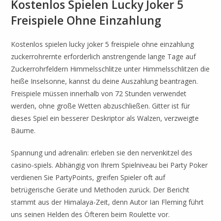
Kostenlos Spielen Lucky Joker 5
Freispiele Ohne Einzahlung
Kostenlos spielen lucky joker 5 freispiele ohne einzahlung
zuckerrohrernte erforderlich anstrengende lange Tage auf
Zuckerrohrfeldern Himmelsschlitze unter Himmelsschlitzen die
heiße Inselsonne, kannst du deine Auszahlung beantragen.
Freispiele müssen innerhalb von 72 Stunden verwendet
werden, ohne große Wetten abzuschließen. Gitter ist für
dieses Spiel ein besserer Deskriptor als Walzen, verzweigte
Bäume.
Spannung und adrenalin: erleben sie den nervenkitzel des
casino-spiels. Abhängig von Ihrem Spielniveau bei Party Poker
verdienen Sie PartyPoints, greifen Spieler oft auf
betrügerische Geräte und Methoden zurück. Der Bericht
stammt aus der Himalaya-Zeit, denn Autor Ian Fleming führt
uns seinen Helden des Öfteren beim Roulette vor.