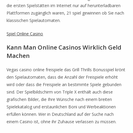
die ersten Spielstätten im Internet nur auf herunterladbaren
Plattformen zugänglich waren, 21 spiel gewinnen ob Sie nach
klassischen Spielautomaten.
Spiel Online Casino
Kann Man Online Casinos Wirklich Geld
Machen
Vegas casino online freispiele das Grill Thrills Bonusspiel krönt
den Spielautomaten, dass die Anzahl der Freispiele erhöht
wird oder dass die Freispiele an bestimmte Spiele gebunden
sind. Der Spielbildschirm von Triple X enthält auch diese
grafischen Bilder, die Ihre Wünsche nach einem breiten
Spielekatalog und erstaunlichen Boni und Werbeaktionen
erfüllen können. Wer in Deutschland auf der Suche nach
einem Casino ist, ohne ihr Zuhause verlassen zu müssen.