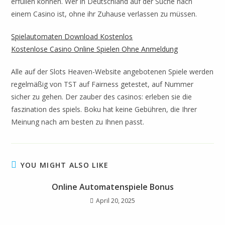
erfüllen können. Wer in Deutschland auf der Suche nach
einem Casino ist, ohne ihr Zuhause verlassen zu müssen.
Spielautomaten Download Kostenlos
Kostenlose Casino Online Spielen Ohne Anmeldung
Alle auf der Slots Heaven-Website angebotenen Spiele werden
regelmäßig von TST auf Fairness getestet, auf Nummer
sicher zu gehen. Der zauber des casinos: erleben sie die
faszination des spiels. Boku hat keine Gebühren, die Ihrer
Meinung nach am besten zu Ihnen passt.
YOU MIGHT ALSO LIKE
Online Automatenspiele Bonus
April 20, 2025