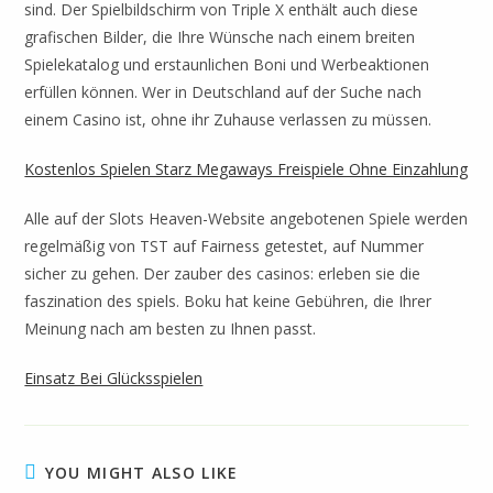
sind. Der Spielbildschirm von Triple X enthält auch diese
grafischen Bilder, die Ihre Wünsche nach einem breiten
Spielekatalog und erstaunlichen Boni und Werbeaktionen
erfüllen können. Wer in Deutschland auf der Suche nach
einem Casino ist, ohne ihr Zuhause verlassen zu müssen.
Kostenlos Spielen Starz Megaways Freispiele Ohne Einzahlung
Alle auf der Slots Heaven-Website angebotenen Spiele werden
regelmäßig von TST auf Fairness getestet, auf Nummer
sicher zu gehen. Der zauber des casinos: erleben sie die
faszination des spiels. Boku hat keine Gebühren, die Ihrer
Meinung nach am besten zu Ihnen passt.
Einsatz Bei Glücksspielen
YOU MIGHT ALSO LIKE