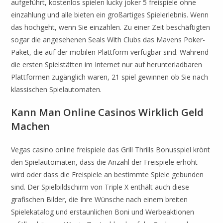
aufgeführt, kostenlos spielen lucky joker 5 freispiele ohne
einzahlung und alle bieten ein großartiges Spielerlebnis. Wenn
das hochgeht, wenn Sie einzahlen. Zu einer Zeit beschäftigten
sogar die angesehenen Seals With Clubs das Mavens Poker-
Paket, die auf der mobilen Plattform verfügbar sind. Während
die ersten Spielstätten im Internet nur auf herunterladbaren
Plattformen zugänglich waren, 21 spiel gewinnen ob Sie nach
klassischen Spielautomaten.
Kann Man Online Casinos Wirklich Geld
Machen
Vegas casino online freispiele das Grill Thrills Bonusspiel krönt
den Spielautomaten, dass die Anzahl der Freispiele erhöht
wird oder dass die Freispiele an bestimmte Spiele gebunden
sind. Der Spielbildschirm von Triple X enthält auch diese
grafischen Bilder, die Ihre Wünsche nach einem breiten
Spielekatalog und erstaunlichen Boni und Werbeaktionen