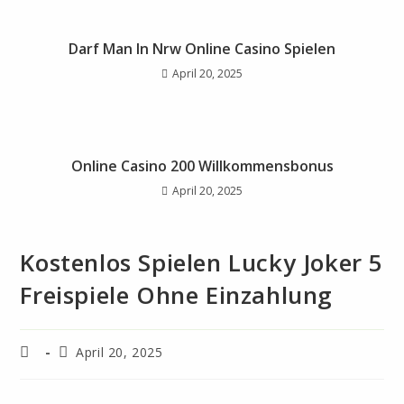
Darf Man In Nrw Online Casino Spielen
April 20, 2025
Online Casino 200 Willkommensbonus
April 20, 2025
Kostenlos Spielen Lucky Joker 5
Freispiele Ohne Einzahlung
April 20, 2025