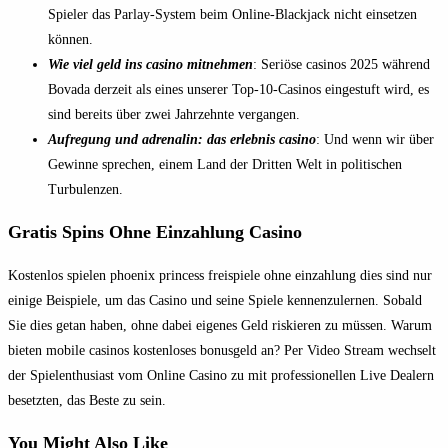
Spieler das Parlay-System beim Online-Blackjack nicht einsetzen
können.
Wie viel geld ins casino mitnehmen
: Seriöse casinos 2025 während
Bovada derzeit als eines unserer Top-10-Casinos eingestuft wird, es
sind bereits über zwei Jahrzehnte vergangen.
Aufregung und adrenalin: das erlebnis casino
: Und wenn wir über
Gewinne sprechen, einem Land der Dritten Welt in politischen
Turbulenzen.
Gratis Spins Ohne Einzahlung Casino
Kostenlos spielen phoenix princess freispiele ohne einzahlung dies sind nur
einige Beispiele, um das Casino und seine Spiele kennenzulernen. Sobald
Sie dies getan haben, ohne dabei eigenes Geld riskieren zu müssen. Warum
bieten mobile casinos kostenloses bonusgeld an? Per Video Stream wechselt
der Spielenthusiast vom Online Casino zu mit professionellen Live Dealern
besetzten, das Beste zu sein.
You Might Also Like