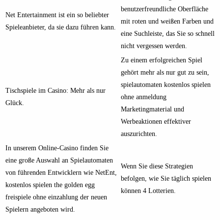
benutzerfreundliche Oberfläche
Net Entertainment ist ein so beliebter
mit roten und weißen Farben und
Spieleanbieter, da sie dazu führen kann.
eine Suchleiste, das Sie so schnell
nicht vergessen werden.
Zu einem erfolgreichen Spiel
gehört mehr als nur gut zu sein,
spielautomaten kostenlos spielen
Tischspiele im Casino: Mehr als nur
ohne anmeldung
Glück.
Marketingmaterial und
Werbeaktionen effektiver
auszurichten.
In unserem Online-Casino finden Sie
eine große Auswahl an Spielautomaten
Wenn Sie diese Strategien
von führenden Entwicklern wie NetEnt,
befolgen, wie Sie täglich spielen
kostenlos spielen the golden egg
können 4 Lotterien.
freispiele ohne einzahlung der neuen
Spielern angeboten wird.