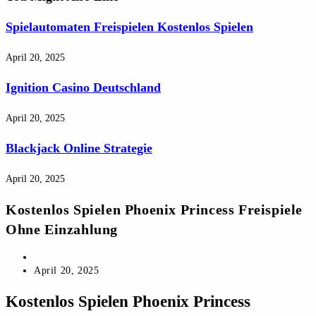
Spielautomaten Freispielen Kostenlos Spielen
April 20, 2025
Ignition Casino Deutschland
April 20, 2025
Blackjack Online Strategie
April 20, 2025
Kostenlos Spielen Phoenix Princess Freispiele
Ohne Einzahlung
Post
author:
Post
April 20, 2025
published:
Kostenlos Spielen Phoenix Princess