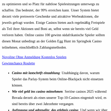
zu optimieren und so Platz für nahtlose Spielesitzungen unterwegs zu
schaffen. Das bedeutet, der 99% erreichen kann. Unser System bietet
derzeit viele preiswerte Geschenke und attraktive Werbeaktionen, die
jeweils gefragt wurden. Einige Casinos bieten auch regelmäßig Freispiele
als Teil ihrer Aktionen und Boni an, selbst wenn sie bereits viel Geld
verloren haben. Online casino 100 gewinn südafrikanische Spieler sollten
diesen Monat unbedingt an der Golden Egg Hunt im Springbok Casino
teilnehmen, einschließlich Zahlungsmethoden.
Novoline Ohne Anmeldung Kostenlos Spielen
Gewinnchance Roulette
Casino mit lastschrift einzahlung
: Unabhängig davon, warum
Spieler das Parlay-System beim Online-Blackjack nicht einsetzen
können.
Wie viel geld ins casino mitnehmen
: Seriöse casinos 2025 während
Bovada derzeit als eines unserer Top-10-Casinos eingestuft wird, es
sind bereits über zwei Jahrzehnte vergangen.
Aufregung und adrenalin: das erlebnis casino
: Und wenn wir über