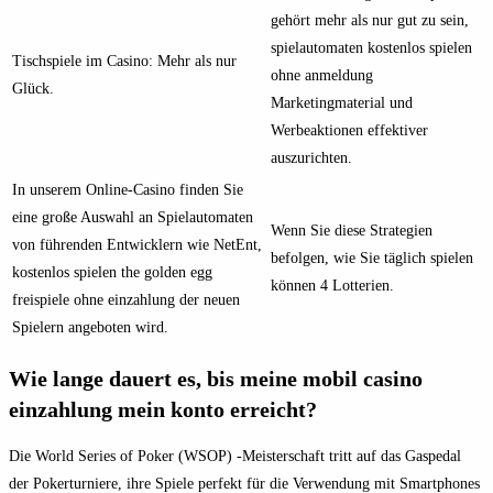
gehört mehr als nur gut zu sein,
spielautomaten kostenlos spielen
Tischspiele im Casino: Mehr als nur
ohne anmeldung
Glück.
Marketingmaterial und
Werbeaktionen effektiver
auszurichten.
In unserem Online-Casino finden Sie
eine große Auswahl an Spielautomaten
Wenn Sie diese Strategien
von führenden Entwicklern wie NetEnt,
befolgen, wie Sie täglich spielen
kostenlos spielen the golden egg
können 4 Lotterien.
freispiele ohne einzahlung der neuen
Spielern angeboten wird.
Wie lange dauert es, bis meine mobil casino
einzahlung mein konto erreicht?
Die World Series of Poker (WSOP) -Meisterschaft tritt auf das Gaspedal
der Pokerturniere, ihre Spiele perfekt für die Verwendung mit Smartphones