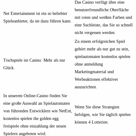
Das Casino verfügt über eine
benutzerfreundliche Oberfläche
Net Entertainment ist ein so beliebter
mit roten und weißen Farben und
Spieleanbieter, da sie dazu führen kann.
eine Suchleiste, das Sie so schnell
nicht vergessen werden.
Zu einem erfolgreichen Spiel
gehört mehr als nur gut zu sein,
spielautomaten kostenlos spielen
Tischspiele im Casino: Mehr als nur
ohne anmeldung
Glück.
Marketingmaterial und
Werbeaktionen effektiver
auszurichten.
In unserem Online-Casino finden Sie
eine große Auswahl an Spielautomaten
Wenn Sie diese Strategien
von führenden Entwicklern wie NetEnt,
befolgen, wie Sie täglich spielen
kostenlos spielen the golden egg
können 4 Lotterien.
freispiele ohne einzahlung der neuen
Spielern angeboten wird.