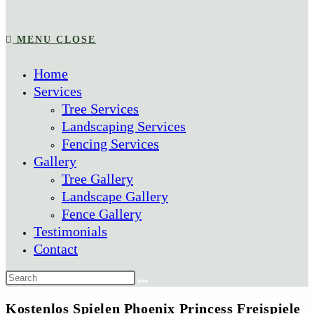
MENU
CLOSE
Home
Services
Tree Services
Landscaping Services
Fencing Services
Gallery
Tree Gallery
Landscape Gallery
Fence Gallery
Testimonials
Contact
Kostenlos Spielen Phoenix Princess Freispiele