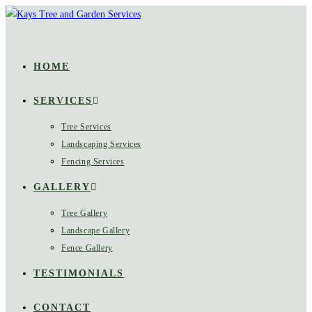
Skip
to
content
HOME
SERVICES
Tree Services
Landscaping Services
Fencing Services
GALLERY
Tree Gallery
Landscape Gallery
Fence Gallery
TESTIMONIALS
CONTACT