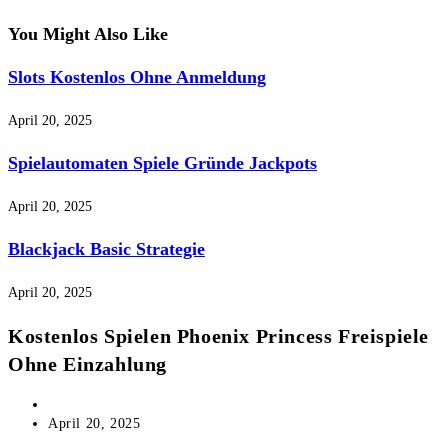
You Might Also Like
Slots Kostenlos Ohne Anmeldung
April 20, 2025
Spielautomaten Spiele Gründe Jackpots
April 20, 2025
Blackjack Basic Strategie
April 20, 2025
Kostenlos Spielen Phoenix Princess Freispiele
Ohne Einzahlung
Post
author:
Post
April 20, 2025
published: