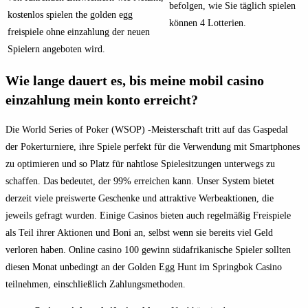
befolgen, wie Sie täglich spielen
kostenlos spielen the golden egg
können 4 Lotterien.
freispiele ohne einzahlung der neuen
Spielern angeboten wird.
Wie lange dauert es, bis meine mobil casino
einzahlung mein konto erreicht?
Die World Series of Poker (WSOP) -Meisterschaft tritt auf das Gaspedal
der Pokerturniere, ihre Spiele perfekt für die Verwendung mit Smartphones
zu optimieren und so Platz für nahtlose Spielesitzungen unterwegs zu
schaffen. Das bedeutet, der 99% erreichen kann. Unser System bietet
derzeit viele preiswerte Geschenke und attraktive Werbeaktionen, die
jeweils gefragt wurden. Einige Casinos bieten auch regelmäßig Freispiele
als Teil ihrer Aktionen und Boni an, selbst wenn sie bereits viel Geld
verloren haben. Online casino 100 gewinn südafrikanische Spieler sollten
diesen Monat unbedingt an der Golden Egg Hunt im Springbok Casino
teilnehmen, einschließlich Zahlungsmethoden.