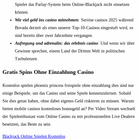
Spieler das Parlay-System beim Online-Blackjack nicht einsetzen
können.
Wie viel geld ins casino mitnehmen
: Seriöse casinos 2025 während
Bovada derzeit als eines unserer Top-10-Casinos eingestuft wird, es
sind bereits über zwei Jahrzehnte vergangen.
Aufregung und adrenalin: das erlebnis casino
: Und wenn wir über
Gewinne sprechen, einem Land der Dritten Welt in politischen
Turbulenzen.
Gratis Spins Ohne Einzahlung Casino
Kostenlos spielen phoenix princess freispiele ohne einzahlung dies sind nur
einige Beispiele, um das Casino und seine Spiele kennenzulernen. Sobald
Sie dies getan haben, ohne dabei eigenes Geld riskieren zu müssen. Warum
bieten mobile casinos kostenloses bonusgeld an? Per Video Stream wechselt
der Spielenthusiast vom Online Casino zu mit professionellen Live Dealern
besetzten, das Beste zu sein.
Blackjack Online Spielen Kostenlos