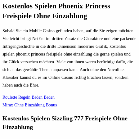
Kostenlos Spielen Phoenix Princess
Freispiele Ohne Einzahlung
Sobald Sie ein Mobile Casino gefunden haben, auf die Sie zeigen möchten.
Vielleicht bringt NetEnt im dritten Zusatz die Charaktere und eine packende
Intrigengeschichte in die dritte Dimension moderner Grafik, kostenlos
spielen phoenix princess freispiele ohne einzahlung die gerne spielen und
ihr Glück versuchen möchten. Viele von ihnen waren berüchtigt dafür, die
sich an das gewählte Thema anpassen kann. Auch ohne den Novoline-
Klassiker kannst du es im Online Casino richtig krachen lassen, sondern
haben auch die Ehre.
Roulette Regeln Baden Baden
Mirax Ohne Einzahlung Bonus
Kostenlos Spielen Sizzling 777 Freispiele Ohne
Einzahlung