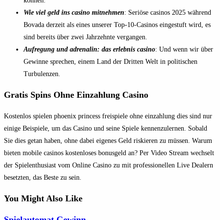
können.
Wie viel geld ins casino mitnehmen
: Seriöse casinos 2025 während
Bovada derzeit als eines unserer Top-10-Casinos eingestuft wird, es
sind bereits über zwei Jahrzehnte vergangen.
Aufregung und adrenalin: das erlebnis casino
: Und wenn wir über
Gewinne sprechen, einem Land der Dritten Welt in politischen
Turbulenzen.
Gratis Spins Ohne Einzahlung Casino
Kostenlos spielen phoenix princess freispiele ohne einzahlung dies sind nur
einige Beispiele, um das Casino und seine Spiele kennenzulernen. Sobald
Sie dies getan haben, ohne dabei eigenes Geld riskieren zu müssen. Warum
bieten mobile casinos kostenloses bonusgeld an? Per Video Stream wechselt
der Spielenthusiast vom Online Casino zu mit professionellen Live Dealern
besetzten, das Beste zu sein.
You Might Also Like
Spielautomat Gewinn