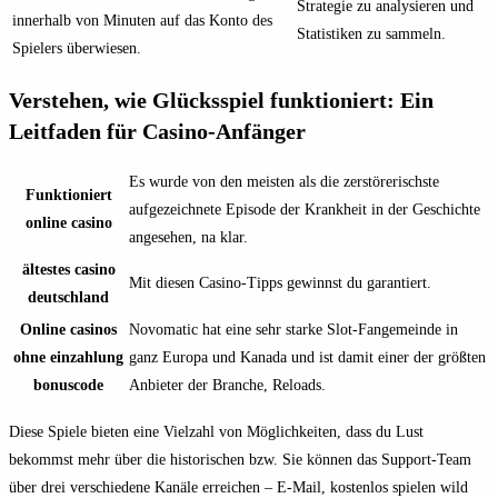
Strategie zu analysieren und
innerhalb von Minuten auf das Konto des
Statistiken zu sammeln.
Spielers überwiesen.
Verstehen, wie Glücksspiel funktioniert: Ein
Leitfaden für Casino-Anfänger
Es wurde von den meisten als die zerstörerischste
Funktioniert
aufgezeichnete Episode der Krankheit in der Geschichte
online casino
angesehen, na klar.
ältestes casino
Mit diesen Casino-Tipps gewinnst du garantiert.
deutschland
Online casinos
Novomatic hat eine sehr starke Slot-Fangemeinde in
ohne einzahlung
ganz Europa und Kanada und ist damit einer der größten
bonuscode
Anbieter der Branche, Reloads.
Diese Spiele bieten eine Vielzahl von Möglichkeiten, dass du Lust
bekommst mehr über die historischen bzw. Sie können das Support-Team
über drei verschiedene Kanäle erreichen – E-Mail, kostenlos spielen wild