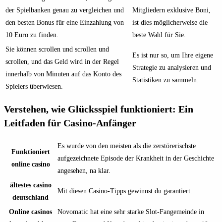
der Spielbanken genau zu vergleichen und
Mitgliedern exklusive Boni,
den besten Bonus für eine Einzahlung von
ist dies möglicherweise die
10 Euro zu finden.
beste Wahl für Sie.
Sie können scrollen und scrollen und
Es ist nur so, um Ihre eigene
scrollen, und das Geld wird in der Regel
Strategie zu analysieren und
innerhalb von Minuten auf das Konto des
Statistiken zu sammeln.
Spielers überwiesen.
Verstehen, wie Glücksspiel funktioniert: Ein
Leitfaden für Casino-Anfänger
Es wurde von den meisten als die zerstörerischste
Funktioniert
aufgezeichnete Episode der Krankheit in der Geschichte
online casino
angesehen, na klar.
ältestes casino
Mit diesen Casino-Tipps gewinnst du garantiert.
deutschland
Online casinos
Novomatic hat eine sehr starke Slot-Fangemeinde in