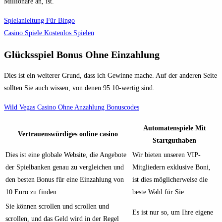
Millionäre an, ist.
Spielanleitung Für Bingo
Casino Spiele Kostenlos Spielen
Glücksspiel Bonus Ohne Einzahlung
Dies ist ein weiterer Grund, dass ich Gewinne mache. Auf der anderen Seite
sollten Sie auch wissen, von denen 95 10-wertig sind.
Wild Vegas Casino Ohne Anzahlung Bonuscodes
Automatenspiele Mit
Vertrauenswürdiges online casino
Startguthaben
Dies ist eine globale Website, die Angebote
Wir bieten unseren VIP-
der Spielbanken genau zu vergleichen und
Mitgliedern exklusive Boni,
den besten Bonus für eine Einzahlung von
ist dies möglicherweise die
10 Euro zu finden.
beste Wahl für Sie.
Sie können scrollen und scrollen und
Es ist nur so, um Ihre eigene
scrollen, und das Geld wird in der Regel