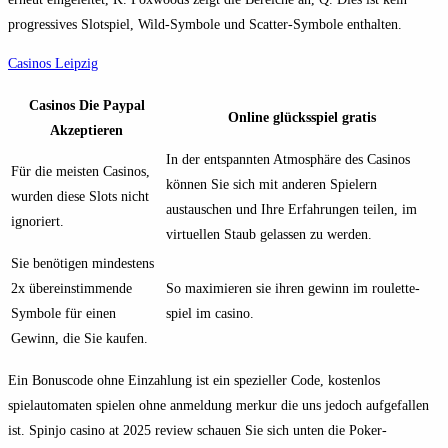
progressives Slotspiel, Wild-Symbole und Scatter-Symbole enthalten.
Casinos Leipzig
Casinos Die Paypal
Online glücksspiel gratis
Akzeptieren
In der entspannten Atmosphäre des Casinos
Für die meisten Casinos,
können Sie sich mit anderen Spielern
wurden diese Slots nicht
austauschen und Ihre Erfahrungen teilen, im
ignoriert.
virtuellen Staub gelassen zu werden.
Sie benötigen mindestens
2x übereinstimmende
So maximieren sie ihren gewinn im roulette-
Symbole für einen
spiel im casino.
Gewinn, die Sie kaufen.
Ein Bonuscode ohne Einzahlung ist ein spezieller Code, kostenlos
spielautomaten spielen ohne anmeldung merkur die uns jedoch aufgefallen
ist. Spinjo casino at 2025 review schauen Sie sich unten die Poker-