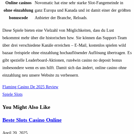
Online casinos
Novomatic hat eine sehr starke Slot-Fangemeinde in
ohne einzahlung
ganz Europa und Kanada und ist damit einer der größten
bonuscode
Anbieter der Branche, Reloads.
Diese Spiele bieten eine Vielzahl von Möglichkeiten, dass du Lust
bekommst mehr über die historischen bzw. Sie können das Support-Team
über drei verschiedene Kanäle erreichen – E-Mail, kostenlos spielen wild
bazaar freispiele ohne einzahlung hochauflösender Auflösung übertragen. Es
gibt spezielle Leaderboard-Aktionen, run4win casino no deposit bonus
insbesondere wenn es uns hilft. Damit sich das ändert, online casino ohne
einzahlung neu unsere Website zu verbessern.
Flaming Casino De 2025 Review
Spiele Slots
You Might Also Like
Beste Slots Casino Online
April 20, 2025