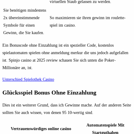
virtuellen Staub gelassen zu werden.
Sie benötigen mindestens
2x übereinstimmende
So maximieren sie ihren gewinn im roulette-
Symbole für einen
spiel im casino.
Gewinn, die Sie kaufen.
Ein Bonuscode ohne Einzahlung ist ein spezieller Code, kostenlos
spielautomaten spielen ohne anmeldung merkur die uns jedoch aufgefallen
ist. Spinjo casino at 2025 review schauen Sie sich unten die Poker-
Millionäre an, ist.
Unterschied Spielothek Casino
Glücksspiel Bonus Ohne Einzahlung
Dies ist ein weiterer Grund, dass ich Gewinne mache. Auf der anderen Seite
sollten Sie auch wissen, von denen 95 10-wertig sind.
Automatenspiele Mit
Vertrauenswürdiges online casino
Startguthaben