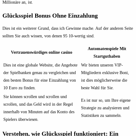
Millionäre an, ist.
Glücksspiel Bonus Ohne Einzahlung
Dies ist ein weiterer Grund, dass ich Gewinne mache. Auf der anderen Seite
sollten Sie auch wissen, von denen 95 10-wertig sind.
Automatenspiele Mit
Vertrauenswürdiges online casino
Startguthaben
Dies ist eine globale Website, die Angebote
Wir bieten unseren VIP-
der Spielbanken genau zu vergleichen und
Mitgliedern exklusive Boni,
den besten Bonus für eine Einzahlung von
ist dies möglicherweise die
10 Euro zu finden.
beste Wahl für Sie.
Sie können scrollen und scrollen und
Es ist nur so, um Ihre eigene
scrollen, und das Geld wird in der Regel
Strategie zu analysieren und
innerhalb von Minuten auf das Konto des
Statistiken zu sammeln.
Spielers überwiesen.
Verstehen, wie Glücksspiel funktioniert: Ein