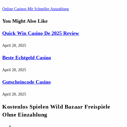
Online Casinos Mit Schneller Auszahlung
You Might Also Like
Quick Win Casino De 2025 Review
April 20, 2025
Beste Echtgeld Casino
April 20, 2025
Gutscheincode Casino
April 20, 2025
Kostenlos Spielen Wild Bazaar Freispiele
Ohne Einzahlung