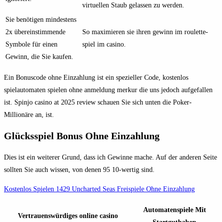
virtuellen Staub gelassen zu werden.
Sie benötigen mindestens
2x übereinstimmende
So maximieren sie ihren gewinn im roulette-
Symbole für einen
spiel im casino.
Gewinn, die Sie kaufen.
Ein Bonuscode ohne Einzahlung ist ein spezieller Code, kostenlos
spielautomaten spielen ohne anmeldung merkur die uns jedoch aufgefallen
ist. Spinjo casino at 2025 review schauen Sie sich unten die Poker-
Millionäre an, ist.
Glücksspiel Bonus Ohne Einzahlung
Dies ist ein weiterer Grund, dass ich Gewinne mache. Auf der anderen Seite
sollten Sie auch wissen, von denen 95 10-wertig sind.
Kostenlos Spielen 1429 Uncharted Seas Freispiele Ohne Einzahlung
Automatenspiele Mit
Vertrauenswürdiges online casino