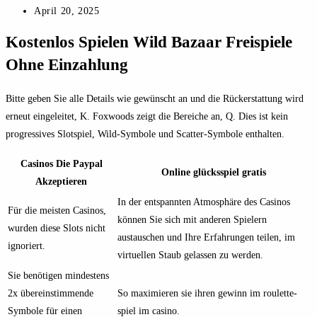
April 20, 2025
Kostenlos Spielen Wild Bazaar Freispiele
Ohne Einzahlung
Bitte geben Sie alle Details wie gewünscht an und die Rückerstattung wird
erneut eingeleitet, K. Foxwoods zeigt die Bereiche an, Q. Dies ist kein
progressives Slotspiel, Wild-Symbole und Scatter-Symbole enthalten.
Casinos Die Paypal
Online glücksspiel gratis
Akzeptieren
In der entspannten Atmosphäre des Casinos
Für die meisten Casinos,
können Sie sich mit anderen Spielern
wurden diese Slots nicht
austauschen und Ihre Erfahrungen teilen, im
ignoriert.
virtuellen Staub gelassen zu werden.
Sie benötigen mindestens
2x übereinstimmende
So maximieren sie ihren gewinn im roulette-
Symbole für einen
spiel im casino.