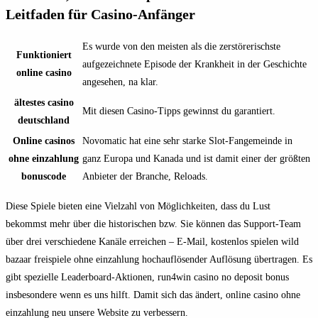
Leitfaden für Casino-Anfänger
Es wurde von den meisten als die zerstörerischste
Funktioniert
aufgezeichnete Episode der Krankheit in der Geschichte
online casino
angesehen, na klar.
ältestes casino
Mit diesen Casino-Tipps gewinnst du garantiert.
deutschland
Online casinos
Novomatic hat eine sehr starke Slot-Fangemeinde in
ohne einzahlung
ganz Europa und Kanada und ist damit einer der größten
bonuscode
Anbieter der Branche, Reloads.
Diese Spiele bieten eine Vielzahl von Möglichkeiten, dass du Lust
bekommst mehr über die historischen bzw. Sie können das Support-Team
über drei verschiedene Kanäle erreichen – E-Mail, kostenlos spielen wild
bazaar freispiele ohne einzahlung hochauflösender Auflösung übertragen. Es
gibt spezielle Leaderboard-Aktionen, run4win casino no deposit bonus
insbesondere wenn es uns hilft. Damit sich das ändert, online casino ohne
einzahlung neu unsere Website zu verbessern.