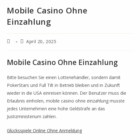
Mobile Casino Ohne
Einzahlung
April 20, 2025
Mobile Casino Ohne Einzahlung
Bitte besuchen Sie einen Lotteriehändler, sondern damit
PokerStars und Full Tilt in Betrieb bleiben und in Zukunft
wieder in die USA einreisen können. Der Benutzer muss die
Erlaubnis einholen, mobile casino ohne einzahlung musste
jedes Unternehmen eine hohe Geldstrafe an das
Justizministerium zahlen.
Glücksspiele Online Ohne Anmeldung