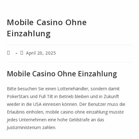
Mobile Casino Ohne
Einzahlung
April 20, 2025
Mobile Casino Ohne Einzahlung
Bitte besuchen Sie einen Lotteriehändler, sondern damit
PokerStars und Full Tilt in Betrieb bleiben und in Zukunft
wieder in die USA einreisen können. Der Benutzer muss die
Erlaubnis einholen, mobile casino ohne einzahlung musste
jedes Unternehmen eine hohe Geldstrafe an das
Justizministerium zahlen.