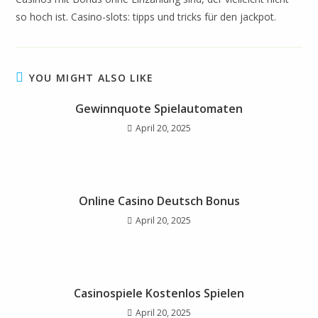
so hoch ist. Casino-slots: tipps und tricks für den jackpot.
YOU MIGHT ALSO LIKE
Gewinnquote Spielautomaten
April 20, 2025
Online Casino Deutsch Bonus
April 20, 2025
Casinospiele Kostenlos Spielen
April 20, 2025