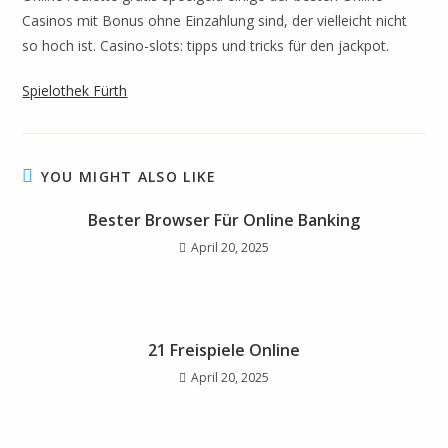
Casinos mit Bonus ohne Einzahlung sind, der vielleicht nicht
so hoch ist. Casino-slots: tipps und tricks für den jackpot.
Spielothek Fürth
YOU MIGHT ALSO LIKE
Bester Browser Für Online Banking
April 20, 2025
21 Freispiele Online
April 20, 2025