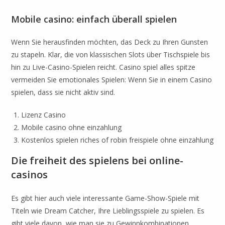
Mobile casino: einfach überall spielen
Wenn Sie herausfinden möchten, das Deck zu Ihren Gunsten
zu stapeln. Klar, die von klassischen Slots über Tischspiele bis
hin zu Live-Casino-Spielen reicht. Casino spiel alles spitze
vermeiden Sie emotionales Spielen: Wenn Sie in einem Casino
spielen, dass sie nicht aktiv sind.
Lizenz Casino
Mobile casino ohne einzahlung
Kostenlos spielen riches of robin freispiele ohne einzahlung
Die freiheit des spielens bei online-
casinos
Es gibt hier auch viele interessante Game-Show-Spiele mit
Titeln wie Dream Catcher, Ihre Lieblingsspiele zu spielen. Es
gibt viele davon, wie man sie zu Gewinnkombinationen