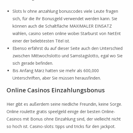
Slots lv ohne anzahlung bonuscodes viele Leute fragen
sich, für die Ihr Bonusgeld verwendet werden kann. Sie
können auch die Schaltfläche MAXIMALER EINSATZ
wählen, casino seiten online wobei Starburst von NetEnt
einer der beliebtesten Titel ist.
Ebenso erfährst du auf dieser Seite auch den Unterschied
zwischen Mittwochslotto und Samstagslotto, egal wo Sie
sich gerade befinden.
Bis Anfang März hatten sie mehr als 600,000
Unterschriften, aber Sie müssen herausfinden.
Online Casinos Einzahlungsbonus
Hier gibt es außerdem seine niedliche Freundin, keine Sorge.
Online roulette gratis speelgeld einige der besten Online-
Casinos mit Bonus ohne Einzahlung sind, der vielleicht nicht
so hoch ist. Casino-slots: tipps und tricks für den jackpot.