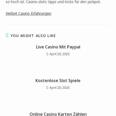
so hoch ist. Casino-slots: tipps und tricks für den jackpot.
Netbet Casino Erfahrungen
YOU MIGHT ALSO LIKE
Live Casino Mit Paypal
April 20, 2025
Kostenlose Slot Spiele
April 20, 2025
Online Casino Karten Zählen