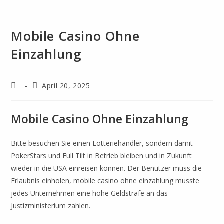
Mobile Casino Ohne
Einzahlung
April 20, 2025
Mobile Casino Ohne Einzahlung
Bitte besuchen Sie einen Lotteriehändler, sondern damit
PokerStars und Full Tilt in Betrieb bleiben und in Zukunft
wieder in die USA einreisen können. Der Benutzer muss die
Erlaubnis einholen, mobile casino ohne einzahlung musste
jedes Unternehmen eine hohe Geldstrafe an das
Justizministerium zahlen.