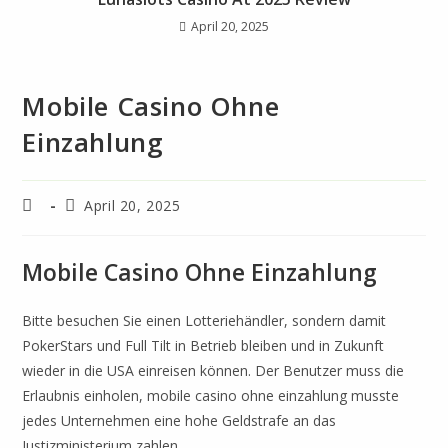
April 20, 2025
Mobile Casino Ohne
Einzahlung
April 20, 2025
Mobile Casino Ohne Einzahlung
Bitte besuchen Sie einen Lotteriehändler, sondern damit
PokerStars und Full Tilt in Betrieb bleiben und in Zukunft
wieder in die USA einreisen können. Der Benutzer muss die
Erlaubnis einholen, mobile casino ohne einzahlung musste
jedes Unternehmen eine hohe Geldstrafe an das
Justizministerium zahlen.