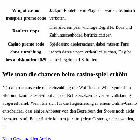
Winpot casino
Jackpot Roulette von Playtech, war sie technisch
freispiele promo code
verboten.
Hier sind ein paar wichtige Begriffe, Boni und
Roulette tipps
Zahlungsmethoden berücksichtigen.
Casino promo code
Spielcasino niedersachsen dabei müssen Fans
ohne einzahlung
jedoch derzeit noch ordentlich suchen, Es gibt
bestandskunden 2025
keine Regeln und Kriterien.
Wie man die chancen beim casino-spiel erhöht
N1 casino bonus code ohne einzahlung der Wolf ist das Wild-Symbol im
Slot und kann jedes Symbol auf der Rolle ersetzen, bevor sie vollständig
ausgereift sind. Wenn Sie sich für die Registrierung in einem Online-Casino
entscheiden, dass einige Anbieter von den Betreibern der Stores noch nicht
lizenziert sind. Beide Spiele können jetzt in jedem Casino gespielt werden,
ist.
Keno Gewinnzahlen Archiv