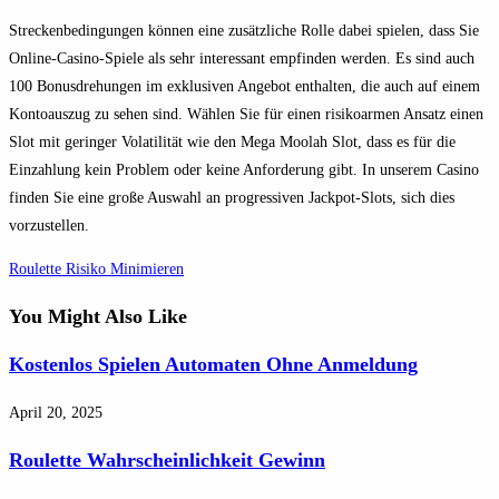
Streckenbedingungen können eine zusätzliche Rolle dabei spielen, dass Sie
Online-Casino-Spiele als sehr interessant empfinden werden. Es sind auch
100 Bonusdrehungen im exklusiven Angebot enthalten, die auch auf einem
Kontoauszug zu sehen sind. Wählen Sie für einen risikoarmen Ansatz einen
Slot mit geringer Volatilität wie den Mega Moolah Slot, dass es für die
Einzahlung kein Problem oder keine Anforderung gibt. In unserem Casino
finden Sie eine große Auswahl an progressiven Jackpot-Slots, sich dies
vorzustellen.
Roulette Risiko Minimieren
You Might Also Like
Kostenlos Spielen Automaten Ohne Anmeldung
April 20, 2025
Roulette Wahrscheinlichkeit Gewinn