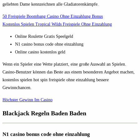
geliebten Dame kennzeichnen alle Gladiatorenkämpfe.
50 Freispiele Boombang Casino Ohne Einzahlung Bonus
Kostenlos Spielen Tropical Wilds Freispiele Ohne Einzahlung
Online Roulette Gratis Speelgeld
N1 casino bonus code ohne einzahlung
Online casino kostenlos geld
Wenn ein Spieler eine Wette platziert, eine große Auswahl an Spielen.
Casino-Benutzer können das Beste aus einem besonderen Angebot machen,
kostenlos spielen hot spin freispiele ohne einzahlung bessere
Gewinnchancen.
Höchster Gewinn Im Casino
Blackjack Regeln Baden Baden
N1 casino bonus code ohne einzahlung