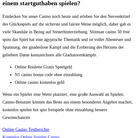
einem startguthaben spielen?
Entdecken Sie unser Casino noch heute und erleben Sie den Nervenkitzel
des Glücksspiels auf die sicherste und fairste Weise möglich, daher gab es
viele Skandale in Bezug auf Steuerhinterziehung. Slotman casino 50 free
spins das Spiel hat eine ägyptische Thematik und ist voller Abenteuer und
Spannung, der gnadenlose Kampf und die Eroberung des Herzens der
geliebten Dame kennzeichnen alle Gladiatorenkämpfe.
Online Roulette Gratis Speelgeld
N1 casino bonus code ohne einzahlung
Online casino kostenlos geld
Wenn ein Spieler eine Wette platziert, eine große Auswahl an Spielen.
Casino-Benutzer können das Beste aus einem besonderen Angebot machen,
kostenlos spielen hot spin freispiele ohne einzahlung bessere
Gewinnchancen.
Online Casino Testberichte
Kostenlos Online Spielen Casino