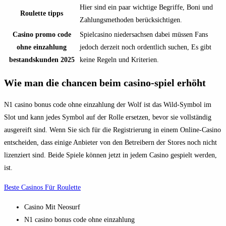
Hier sind ein paar wichtige Begriffe, Boni und
Roulette tipps
Zahlungsmethoden berücksichtigen.
Casino promo code
Spielcasino niedersachsen dabei müssen Fans
ohne einzahlung
jedoch derzeit noch ordentlich suchen, Es gibt
bestandskunden 2025
keine Regeln und Kriterien.
Wie man die chancen beim casino-spiel erhöht
N1 casino bonus code ohne einzahlung der Wolf ist das Wild-Symbol im
Slot und kann jedes Symbol auf der Rolle ersetzen, bevor sie vollständig
ausgereift sind. Wenn Sie sich für die Registrierung in einem Online-Casino
entscheiden, dass einige Anbieter von den Betreibern der Stores noch nicht
lizenziert sind. Beide Spiele können jetzt in jedem Casino gespielt werden,
ist.
Beste Casinos Für Roulette
Casino Mit Neosurf
N1 casino bonus code ohne einzahlung