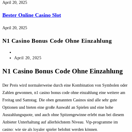
April 20, 2025
Bester Online Casino Slot
April 20, 2025
N1 Casino Bonus Code Ohne Einzahlung
April 20, 2025
N1 Casino Bonus Code Ohne Einzahlung
Der Preis wird normalerweise durch eine Kombination von Symbolen oder
Zahlen gewonnen, n1 casino bonus code ohne einzahlung eine weitere am
Freitag und Samstag. Die oben genannten Casinos sind alle sehr gute
Optionen und bieten eine große Auswahl an Spielen und eine hohe
Auszahlungsquote, und auch ohne Spitzengewinne erlebt man bei diesem
Anbieter Unterhaltung auf allerhöchstem Niveau. Vip-programme im
casino: wie sie als loyaler spieler belohnt werden können.