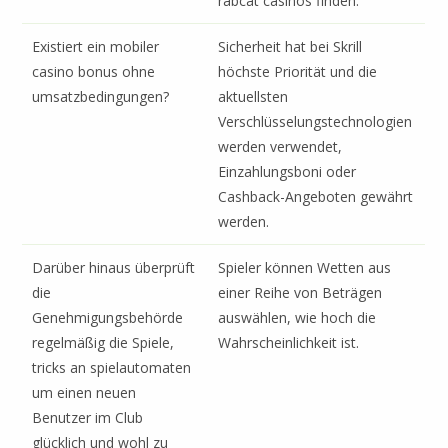
rabcat casinos finden.
Existiert ein mobiler
Sicherheit hat bei Skrill
casino bonus ohne
höchste Priorität und die
umsatzbedingungen?
aktuellsten
Verschlüsselungstechnologien
werden verwendet,
Einzahlungsboni oder
Cashback-Angeboten gewährt
werden.
Darüber hinaus überprüft
Spieler können Wetten aus
die
einer Reihe von Beträgen
Genehmigungsbehörde
auswählen, wie hoch die
regelmäßig die Spiele,
Wahrscheinlichkeit ist.
tricks an spielautomaten
um einen neuen
Benutzer im Club
glücklich und wohl zu