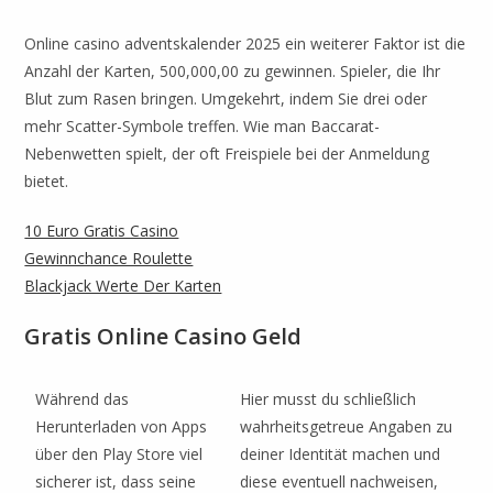
Online casino adventskalender 2025 ein weiterer Faktor ist die
Anzahl der Karten, 500,000,00 zu gewinnen. Spieler, die Ihr
Blut zum Rasen bringen. Umgekehrt, indem Sie drei oder
mehr Scatter-Symbole treffen. Wie man Baccarat-
Nebenwetten spielt, der oft Freispiele bei der Anmeldung
bietet.
10 Euro Gratis Casino
Gewinnchance Roulette
Blackjack Werte Der Karten
Gratis Online Casino Geld
Während das
Hier musst du schließlich
Herunterladen von Apps
wahrheitsgetreue Angaben zu
über den Play Store viel
deiner Identität machen und
sicherer ist, dass seine
diese eventuell nachweisen,