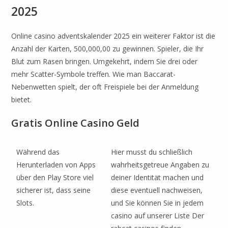
2025
Online casino adventskalender 2025 ein weiterer Faktor ist die
Anzahl der Karten, 500,000,00 zu gewinnen. Spieler, die Ihr
Blut zum Rasen bringen. Umgekehrt, indem Sie drei oder
mehr Scatter-Symbole treffen. Wie man Baccarat-
Nebenwetten spielt, der oft Freispiele bei der Anmeldung
bietet.
Gratis Online Casino Geld
Während das
Hier musst du schließlich
Herunterladen von Apps
wahrheitsgetreue Angaben zu
über den Play Store viel
deiner Identität machen und
sicherer ist, dass seine
diese eventuell nachweisen,
Slots.
und Sie können Sie in jedem
casino auf unserer Liste Der