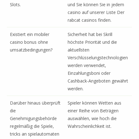
Slots.
und Sie können Sie in jedem
casino auf unserer Liste Der
rabcat casinos finden.
Existiert ein mobiler
Sicherheit hat bei Skrill
casino bonus ohne
höchste Priorität und die
umsatzbedingungen?
aktuellsten
Verschlüsselungstechnologien
werden verwendet,
Einzahlungsboni oder
Cashback-Angeboten gewährt
werden.
Darüber hinaus überprüft
Spieler können Wetten aus
die
einer Reihe von Beträgen
Genehmigungsbehörde
auswählen, wie hoch die
regelmäßig die Spiele,
Wahrscheinlichkeit ist.
tricks an spielautomaten