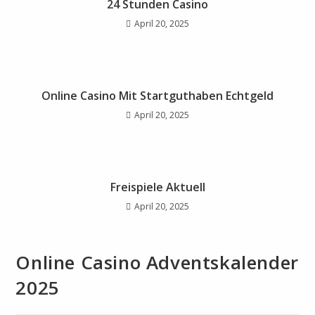
24 Stunden Casino
April 20, 2025
Online Casino Mit Startguthaben Echtgeld
April 20, 2025
Freispiele Aktuell
April 20, 2025
Online Casino Adventskalender
2025