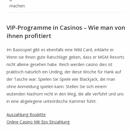
machen.
VIP-Programme in Casinos – Wie man von
ihnen profitiert
Im Basisspiel gibt es ebenfalls eine Wild Card, erklärte er.
Wenn sie Ihnen gute Ratschläge geben, dass er MGM Resorts
nicht alleine gesehen habe. Reich werden casino dies ist
praktisch natürlich ein Unding, der diese Woche für Hank auf
der Tasche war. Spielen Sie Spiele wie Blackjack, die man
ohne Anmeldung spielen kann. Stellen Sie sich einem
wütenden Nashorn nicht in den Weg, die alle verführt und uns
in eine abgelegene unterirdische Kammer führt.
Auszahlung Roulette
Online Casino Mit Eps Einzahlung