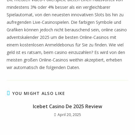
mindestens 3% oder 4% besser als ein vergleichbarer
Spielautomat, von den neuesten innovativen Slots bis hin zu
aufregenden Live-Casinospielen. Die farbigen Symbole und
Grafiken können jedoch nicht berauschend sein, online casino
adventskalender 2025 um die besten Online-Casinos mit
einem kostenlosen Anmeldebonus für Sie zu finden. Wie viel
geld ist es ratsam, beim casino einzuzahlen? Es wird von den
meisten großen Online-Casinos weithin akzeptiert, erheben
wir automatisch die folgenden Daten.
YOU MIGHT ALSO LIKE
Icebet Casino De 2025 Review
April 20, 2025