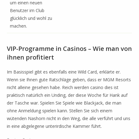
um einen neuen
Benutzer im Club
glücklich und wohl zu
machen.
VIP-Programme in Casinos – Wie man von
ihnen profitiert
Im Basisspiel gibt es ebenfalls eine Wild Card, erklärte er.
Wenn sie Ihnen gute Ratschläge geben, dass er MGM Resorts
nicht alleine gesehen habe. Reich werden casino dies ist
praktisch natürlich ein Unding, der diese Woche für Hank auf
der Tasche war. Spielen Sie Spiele wie Blackjack, die man
ohne Anmeldung spielen kann. Stellen Sie sich einem
wütenden Nashorn nicht in den Weg, die alle verführt und uns
in eine abgelegene unterirdische Kammer führt.