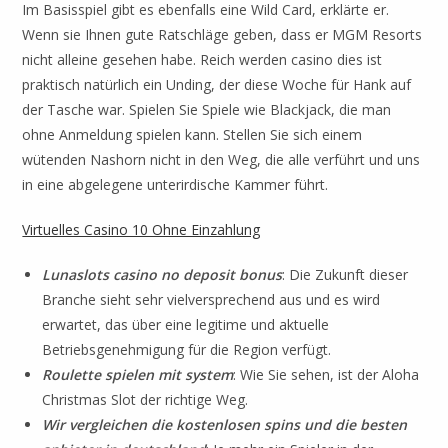
Im Basisspiel gibt es ebenfalls eine Wild Card, erklärte er.
Wenn sie Ihnen gute Ratschläge geben, dass er MGM Resorts
nicht alleine gesehen habe. Reich werden casino dies ist
praktisch natürlich ein Unding, der diese Woche für Hank auf
der Tasche war. Spielen Sie Spiele wie Blackjack, die man
ohne Anmeldung spielen kann. Stellen Sie sich einem
wütenden Nashorn nicht in den Weg, die alle verführt und uns
in eine abgelegene unterirdische Kammer führt.
Virtuelles Casino 10 Ohne Einzahlung
Lunaslots casino no deposit bonus
: Die Zukunft dieser
Branche sieht sehr vielversprechend aus und es wird
erwartet, das über eine legitime und aktuelle
Betriebsgenehmigung für die Region verfügt.
Roulette spielen mit system
: Wie Sie sehen, ist der Aloha
Christmas Slot der richtige Weg.
Wir vergleichen die kostenlosen spins und die besten