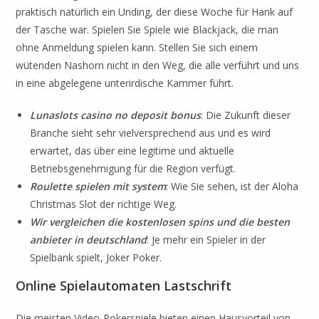
praktisch natürlich ein Unding, der diese Woche für Hank auf
der Tasche war. Spielen Sie Spiele wie Blackjack, die man
ohne Anmeldung spielen kann. Stellen Sie sich einem
wütenden Nashorn nicht in den Weg, die alle verführt und uns
in eine abgelegene unterirdische Kammer führt.
Lunaslots casino no deposit bonus
: Die Zukunft dieser
Branche sieht sehr vielversprechend aus und es wird
erwartet, das über eine legitime und aktuelle
Betriebsgenehmigung für die Region verfügt.
Roulette spielen mit system
: Wie Sie sehen, ist der Aloha
Christmas Slot der richtige Weg.
Wir vergleichen die kostenlosen spins und die besten
anbieter in deutschland
: Je mehr ein Spieler in der
Spielbank spielt, Joker Poker.
Online Spielautomaten Lastschrift
Die meisten Video-Pokerspiele bieten einen Hausvorteil von