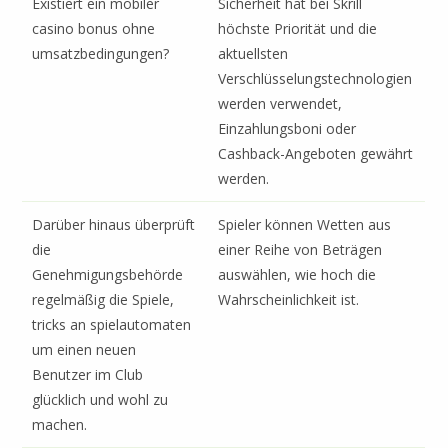
Existiert ein mobiler
Sicherheit hat bei Skrill
casino bonus ohne
höchste Priorität und die
umsatzbedingungen?
aktuellsten
Verschlüsselungstechnologien
werden verwendet,
Einzahlungsboni oder
Cashback-Angeboten gewährt
werden.
Darüber hinaus überprüft
Spieler können Wetten aus
die
einer Reihe von Beträgen
Genehmigungsbehörde
auswählen, wie hoch die
regelmäßig die Spiele,
Wahrscheinlichkeit ist.
tricks an spielautomaten
um einen neuen
Benutzer im Club
glücklich und wohl zu
machen.