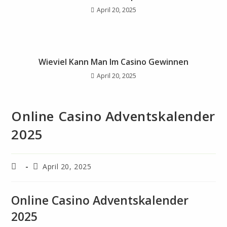
April 20, 2025
Wieviel Kann Man Im Casino Gewinnen
April 20, 2025
Online Casino Adventskalender
2025
April 20, 2025
Online Casino Adventskalender
2025