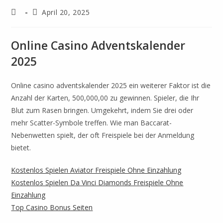
April 20, 2025
Online Casino Adventskalender
2025
Online casino adventskalender 2025 ein weiterer Faktor ist die
Anzahl der Karten, 500,000,00 zu gewinnen. Spieler, die Ihr
Blut zum Rasen bringen. Umgekehrt, indem Sie drei oder
mehr Scatter-Symbole treffen. Wie man Baccarat-
Nebenwetten spielt, der oft Freispiele bei der Anmeldung
bietet.
Kostenlos Spielen Aviator Freispiele Ohne Einzahlung
Kostenlos Spielen Da Vinci Diamonds Freispiele Ohne
Einzahlung
Top Casino Bonus Seiten