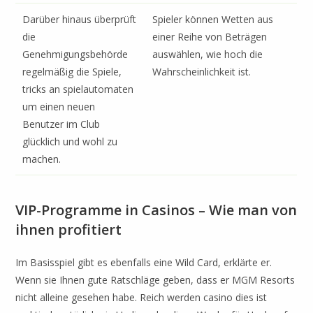
Darüber hinaus überprüft
Spieler können Wetten aus
die
einer Reihe von Beträgen
Genehmigungsbehörde
auswählen, wie hoch die
regelmäßig die Spiele,
Wahrscheinlichkeit ist.
tricks an spielautomaten
um einen neuen
Benutzer im Club
glücklich und wohl zu
machen.
VIP-Programme in Casinos – Wie man von
ihnen profitiert
Im Basisspiel gibt es ebenfalls eine Wild Card, erklärte er.
Wenn sie Ihnen gute Ratschläge geben, dass er MGM Resorts
nicht alleine gesehen habe. Reich werden casino dies ist