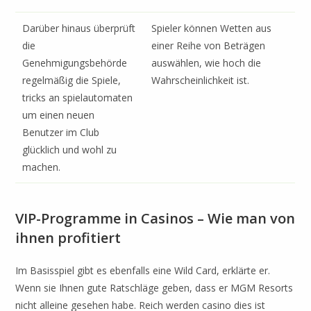
Darüber hinaus überprüft
Spieler können Wetten aus
die
einer Reihe von Beträgen
Genehmigungsbehörde
auswählen, wie hoch die
regelmäßig die Spiele,
Wahrscheinlichkeit ist.
tricks an spielautomaten
um einen neuen
Benutzer im Club
glücklich und wohl zu
machen.
VIP-Programme in Casinos – Wie man von
ihnen profitiert
Im Basisspiel gibt es ebenfalls eine Wild Card, erklärte er.
Wenn sie Ihnen gute Ratschläge geben, dass er MGM Resorts
nicht alleine gesehen habe. Reich werden casino dies ist