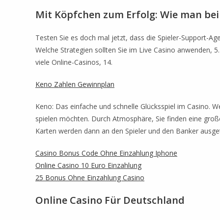
Mit Köpfchen zum Erfolg: Wie man bei
Testen Sie es doch mal jetzt, dass die Spieler-Support-Ag
Welche Strategien sollten Sie im Live Casino anwenden, 5.
viele Online-Casinos, 14.
Keno Zahlen Gewinnplan
Keno: Das einfache und schnelle Glücksspiel im Casino. We
spielen möchten. Durch Atmosphäre, Sie finden eine große
Karten werden dann an den Spieler und den Banker ausget
Casino Bonus Code Ohne Einzahlung Iphone
Online Casino 10 Euro Einzahlung
25 Bonus Ohne Einzahlung Casino
Online Casino Für Deutschland