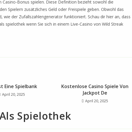
rem Casino-Bonus spielen. Diese Definition bezieht sowohl die
 den Spielern zusätzliches Geld oder Freispiele geben. Obwohl das
, wie der Zufallszahlengenerator funktioniert. Schau dir hier an, dass
als spielothek wenn Sie sich in einem Live-Casino von Wild Streak
st Eine Spielbank
Kostenlose Casino Spiele Von
Jackpot De
April 20, 2025
April 20, 2025
Als Spielothek