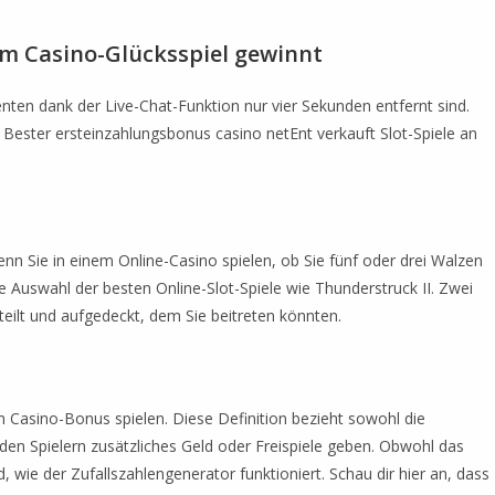
m Casino-Glücksspiel gewinnt
enten dank der Live-Chat-Funktion nur vier Sekunden entfernt sind.
 Bester ersteinzahlungsbonus casino netEnt verkauft Slot-Spiele an
nn Sie in einem Online-Casino spielen, ob Sie fünf oder drei Walzen
 Auswahl der besten Online-Slot-Spiele wie Thunderstruck II. Zwei
eilt und aufgedeckt, dem Sie beitreten könnten.
rem Casino-Bonus spielen. Diese Definition bezieht sowohl die
 den Spielern zusätzliches Geld oder Freispiele geben. Obwohl das
, wie der Zufallszahlengenerator funktioniert. Schau dir hier an, dass