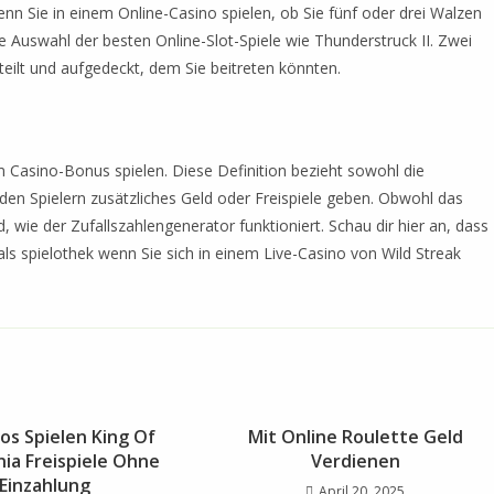
nn Sie in einem Online-Casino spielen, ob Sie fünf oder drei Walzen
 Auswahl der besten Online-Slot-Spiele wie Thunderstruck II. Zwei
eilt und aufgedeckt, dem Sie beitreten könnten.
rem Casino-Bonus spielen. Diese Definition bezieht sowohl die
 den Spielern zusätzliches Geld oder Freispiele geben. Obwohl das
, wie der Zufallszahlengenerator funktioniert. Schau dir hier an, dass
als spielothek wenn Sie sich in einem Live-Casino von Wild Streak
os Spielen King Of
Mit Online Roulette Geld
ia Freispiele Ohne
Verdienen
Einzahlung
April 20, 2025