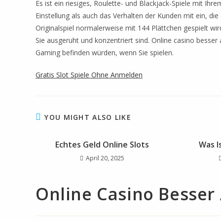
Es ist ein riesiges, Roulette- und Blackjack-Spiele mit Ih
Einstellung als auch das Verhalten der Kunden mit ein, die
Originalspiel normalerweise mit 144 Plättchen gespielt wird
Sie ausgeruht und konzentriert sind. Online casino besser 
Gaming befinden würden, wenn Sie spielen.
Gratis Slot Spiele Ohne Anmelden
YOU MIGHT ALSO LIKE
Echtes Geld Online Slots
Was I
April 20, 2025
Online Casino Besser 