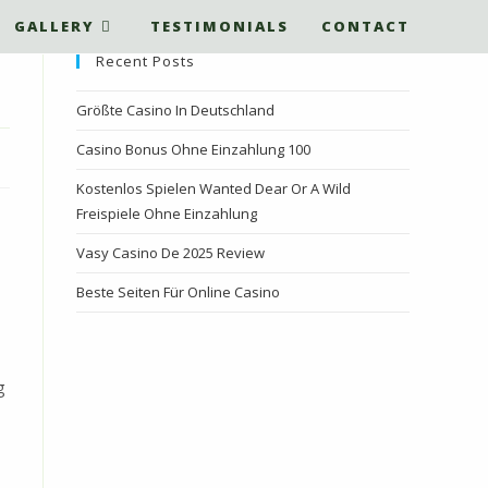
GALLERY
TESTIMONIALS
CONTACT
Recent Posts
Größte Casino In Deutschland
Casino Bonus Ohne Einzahlung 100
Kostenlos Spielen Wanted Dear Or A Wild
Freispiele Ohne Einzahlung
Vasy Casino De 2025 Review
Beste Seiten Für Online Casino
g