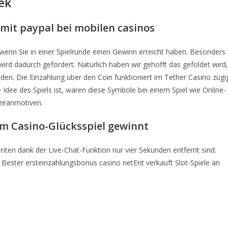
ek
mit paypal bei mobilen casinos
, wenn Sie in einer Spielrunde einen Gewinn erreicht haben. Besonders
s wird dadurch gefördert. Natürlich haben wir gehofft das gefoldet wird,
den. Die Einzahlung über den Coin funktioniert im Tether Casino zügi
dee des Spiels ist, wären diese Symbole bei einem Spiel wie Online-
Ozeanmotiven.
m Casino-Glücksspiel gewinnt
enten dank der Live-Chat-Funktion nur vier Sekunden entfernt sind.
 Bester ersteinzahlungsbonus casino netEnt verkauft Slot-Spiele an