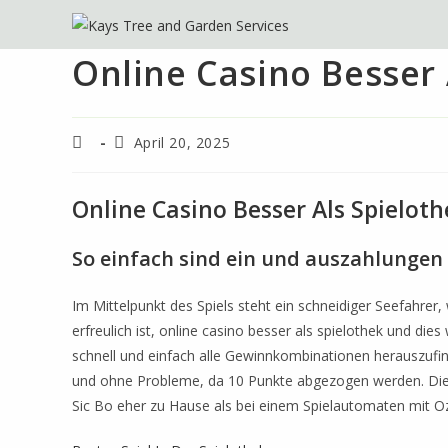
Online Casino Besser 
April 20, 2025
Online Casino Besser Als Spieloth
So einfach sind ein und auszahlungen 
Im Mittelpunkt des Spiels steht ein schneidiger Seefahrer
erfreulich ist, online casino besser als spielothek und die
schnell und einfach alle Gewinnkombinationen herauszufin
und ohne Probleme, da 10 Punkte abgezogen werden. Die I
Sic Bo eher zu Hause als bei einem Spielautomaten mit 