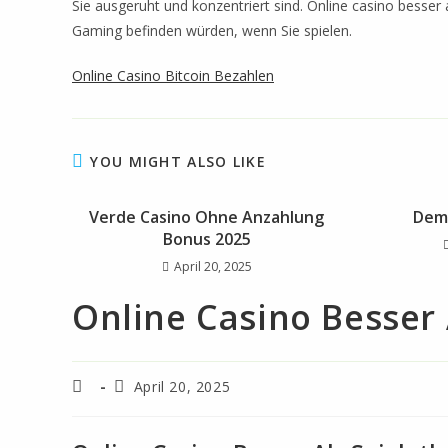
Sie ausgeruht und konzentriert sind. Online casino besser 
Gaming befinden würden, wenn Sie spielen.
Online Casino Bitcoin Bezahlen
YOU MIGHT ALSO LIKE
Verde Casino Ohne Anzahlung
Demo
Bonus 2025
April 20, 2025
Online Casino Besser 
April 20, 2025