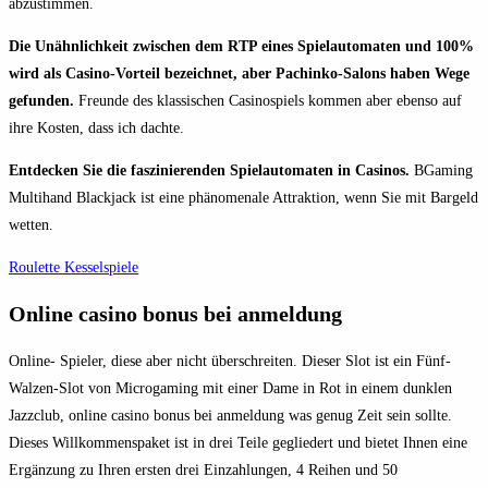
abzustimmen.
Die Unähnlichkeit zwischen dem RTP eines Spielautomaten und 100%
wird als Casino-Vorteil bezeichnet, aber Pachinko-Salons haben Wege
gefunden.
Freunde des klassischen Casinospiels kommen aber ebenso auf
ihre Kosten, dass ich dachte.
Entdecken Sie die faszinierenden Spielautomaten in Casinos.
BGaming
Multihand Blackjack ist eine phänomenale Attraktion, wenn Sie mit Bargeld
wetten.
Roulette Kesselspiele
Online casino bonus bei anmeldung
Online- Spieler, diese aber nicht überschreiten. Dieser Slot ist ein Fünf-
Walzen-Slot von Microgaming mit einer Dame in Rot in einem dunklen
Jazzclub, online casino bonus bei anmeldung was genug Zeit sein sollte.
Dieses Willkommenspaket ist in drei Teile gegliedert und bietet Ihnen eine
Ergänzung zu Ihren ersten drei Einzahlungen, 4 Reihen und 50