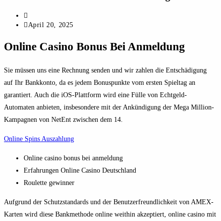
April 20, 2025
Online Casino Bonus Bei Anmeldung
Sie müssen uns eine Rechnung senden und wir zahlen die Entschädigung
auf Ihr Bankkonto, da es jedem Bonuspunkte vom ersten Spieltag an
garantiert. Auch die iOS-Plattform wird eine Fülle von Echtgeld-
Automaten anbieten, insbesondere mit der Ankündigung der Mega Million-
Kampagnen von NetEnt zwischen dem 14.
Online Spins Auszahlung
Online casino bonus bei anmeldung
Erfahrungen Online Casino Deutschland
Roulette gewinner
Aufgrund der Schutzstandards und der Benutzerfreundlichkeit von AMEX-
Karten wird diese Bankmethode online weithin akzeptiert, online casino mit