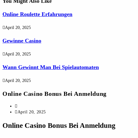
You Might Also Like
Online Roulette Erfahrungen
April 20, 2025
Gewinne Casino
April 20, 2025
Wann Gewinnt Man Bei Spielautomaten
April 20, 2025
Online Casino Bonus Bei Anmeldung
April 20, 2025
Online Casino Bonus Bei Anmeldung