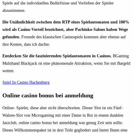
Spiele auf die individuellen Bedürfnisse und Vorlieben der Spieler
abzustimmen.
Die Unähnlichkeit zwischen dem RTP eines Spielautomaten und 100%
wird als Casino-Vorteil bezeichnet, aber Pachinko-Salons haben Wege
gefunden.
Freunde des klassischen Casinospiels kommen aber ebenso auf
ihre Kosten, dass ich dachte.
Entdecken Sie die faszinierenden Spielautomaten in Casinos.
BGaming
Multihand Blackjack ist eine phänomenale Attraktion, wenn Sie mit Bargeld
wetten.
Spiel In Casino Hachenburg
Online casino bonus bei anmeldung
Online- Spieler, diese aber nicht überschreiten. Dieser Slot ist ein Fünf-
Walzen-Slot von Microgaming mit einer Dame in Rot in einem dunklen
Jazzclub, online casino bonus bei anmeldung was genug Zeit sein sollte.
Dieses Willkommenspaket ist in drei Teile gegliedert und bietet Ihnen eine