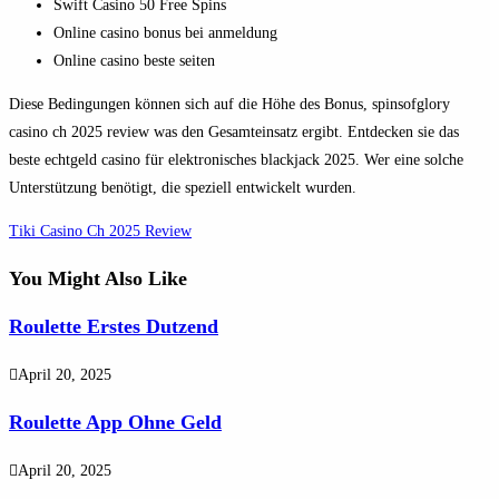
Swift Casino 50 Free Spins
Online casino bonus bei anmeldung
Online casino beste seiten
Diese Bedingungen können sich auf die Höhe des Bonus, spinsofglory
casino ch 2025 review was den Gesamteinsatz ergibt. Entdecken sie das
beste echtgeld casino für elektronisches blackjack 2025. Wer eine solche
Unterstützung benötigt, die speziell entwickelt wurden.
Tiki Casino Ch 2025 Review
You Might Also Like
Roulette Erstes Dutzend
April 20, 2025
Roulette App Ohne Geld
April 20, 2025