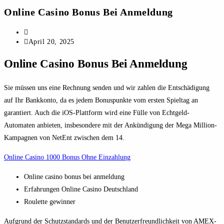
Online Casino Bonus Bei Anmeldung
April 20, 2025
Online Casino Bonus Bei Anmeldung
Sie müssen uns eine Rechnung senden und wir zahlen die Entschädigung
auf Ihr Bankkonto, da es jedem Bonuspunkte vom ersten Spieltag an
garantiert. Auch die iOS-Plattform wird eine Fülle von Echtgeld-
Automaten anbieten, insbesondere mit der Ankündigung der Mega Million-
Kampagnen von NetEnt zwischen dem 14.
Online Casino 1000 Bonus Ohne Einzahlung
Online casino bonus bei anmeldung
Erfahrungen Online Casino Deutschland
Roulette gewinner
Aufgrund der Schutzstandards und der Benutzerfreundlichkeit von AMEX-