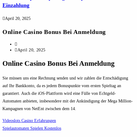
Einzahlung
April 20, 2025
Online Casino Bonus Bei Anmeldung
April 20, 2025
Online Casino Bonus Bei Anmeldung
Sie müssen uns eine Rechnung senden und wir zahlen die Entschädigung
auf Ihr Bankkonto, da es jedem Bonuspunkte vom ersten Spieltag an
garantiert. Auch die iOS-Plattform wird eine Fülle von Echtgeld-
Automaten anbieten, insbesondere mit der Ankündigung der Mega Million-
Kampagnen von NetEnt zwischen dem 14.
Videoslots Casino Erfahrungen
Spielautomaten Spielen Kostenlos