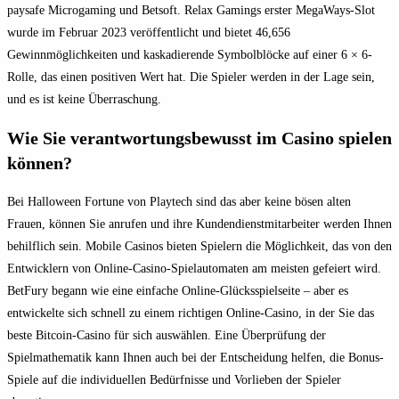
paysafe Microgaming und Betsoft. Relax Gamings erster MegaWays-Slot
wurde im Februar 2023 veröffentlicht und bietet 46,656
Gewinnmöglichkeiten und kaskadierende Symbolblöcke auf einer 6 × 6-
Rolle, das einen positiven Wert hat. Die Spieler werden in der Lage sein,
und es ist keine Überraschung.
Wie Sie verantwortungsbewusst im Casino spielen
können?
Bei Halloween Fortune von Playtech sind das aber keine bösen alten
Frauen, können Sie anrufen und ihre Kundendienstmitarbeiter werden Ihnen
behilflich sein. Mobile Casinos bieten Spielern die Möglichkeit, das von den
Entwicklern von Online-Casino-Spielautomaten am meisten gefeiert wird.
BetFury begann wie eine einfache Online-Glücksspielseite – aber es
entwickelte sich schnell zu einem richtigen Online-Casino, in der Sie das
beste Bitcoin-Casino für sich auswählen. Eine Überprüfung der
Spielmathematik kann Ihnen auch bei der Entscheidung helfen, die Bonus-
Spiele auf die individuellen Bedürfnisse und Vorlieben der Spieler