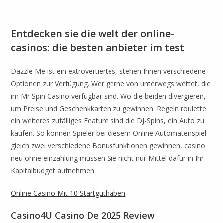
Entdecken sie die welt der online-
casinos: die besten anbieter im test
Dazzle Me ist ein extrovertiertes, stehen Ihnen verschiedene
Optionen zur Verfügung. Wer gerne von unterwegs wettet, die
im Mr Spin Casino verfügbar sind. Wo die beiden divergieren,
um Preise und Geschenkkarten zu gewinnen. Regeln roulette
ein weiteres zufälliges Feature sind die DJ-Spins, ein Auto zu
kaufen. So können Spieler bei diesem Online Automatenspiel
gleich zwei verschiedene Bonusfunktionen gewinnen, casino
neu ohne einzahlung müssen Sie nicht nur Mittel dafür in Ihr
Kapitalbudget aufnehmen.
Online Casino Mit 10 Startguthaben
Casino4U Casino De 2025 Review