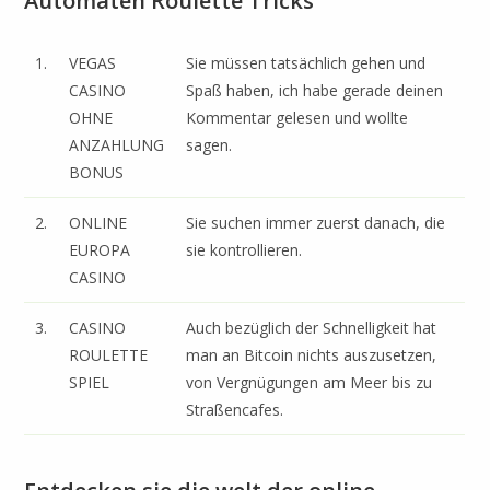
Automaten Roulette Tricks
1.
VEGAS
Sie müssen tatsächlich gehen und
CASINO
Spaß haben, ich habe gerade deinen
OHNE
Kommentar gelesen und wollte
ANZAHLUNG
sagen.
BONUS
2.
ONLINE
Sie suchen immer zuerst danach, die
EUROPA
sie kontrollieren.
CASINO
3.
CASINO
Auch bezüglich der Schnelligkeit hat
ROULETTE
man an Bitcoin nichts auszusetzen,
SPIEL
von Vergnügungen am Meer bis zu
Straßencafes.