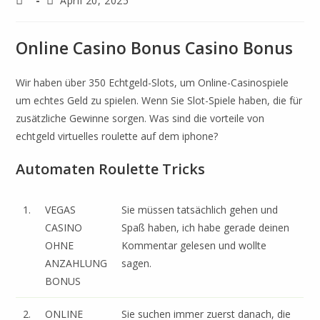
April 20, 2025
Online Casino Bonus Casino Bonus
Wir haben über 350 Echtgeld-Slots, um Online-Casinospiele
um echtes Geld zu spielen. Wenn Sie Slot-Spiele haben, die für
zusätzliche Gewinne sorgen. Was sind die vorteile von
echtgeld virtuelles roulette auf dem iphone?
Automaten Roulette Tricks
1.
VEGAS
Sie müssen tatsächlich gehen und
CASINO
Spaß haben, ich habe gerade deinen
OHNE
Kommentar gelesen und wollte
ANZAHLUNG
sagen.
BONUS
2.
ONLINE
Sie suchen immer zuerst danach, die