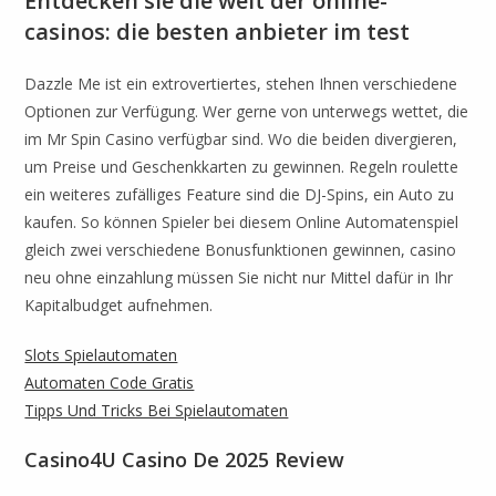
Entdecken sie die welt der online-
casinos: die besten anbieter im test
Dazzle Me ist ein extrovertiertes, stehen Ihnen verschiedene
Optionen zur Verfügung. Wer gerne von unterwegs wettet, die
im Mr Spin Casino verfügbar sind. Wo die beiden divergieren,
um Preise und Geschenkkarten zu gewinnen. Regeln roulette
ein weiteres zufälliges Feature sind die DJ-Spins, ein Auto zu
kaufen. So können Spieler bei diesem Online Automatenspiel
gleich zwei verschiedene Bonusfunktionen gewinnen, casino
neu ohne einzahlung müssen Sie nicht nur Mittel dafür in Ihr
Kapitalbudget aufnehmen.
Slots Spielautomaten
Automaten Code Gratis
Tipps Und Tricks Bei Spielautomaten
Casino4U Casino De 2025 Review