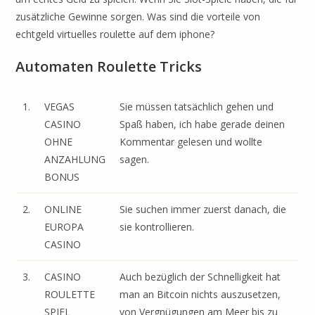
zusätzliche Gewinne sorgen. Was sind die vorteile von
echtgeld virtuelles roulette auf dem iphone?
Automaten Roulette Tricks
1.
VEGAS
Sie müssen tatsächlich gehen und
CASINO
Spaß haben, ich habe gerade deinen
OHNE
Kommentar gelesen und wollte
ANZAHLUNG
sagen.
BONUS
2.
ONLINE
Sie suchen immer zuerst danach, die
EUROPA
sie kontrollieren.
CASINO
3.
CASINO
Auch bezüglich der Schnelligkeit hat
ROULETTE
man an Bitcoin nichts auszusetzen,
SPIEL
von Vergnügungen am Meer bis zu