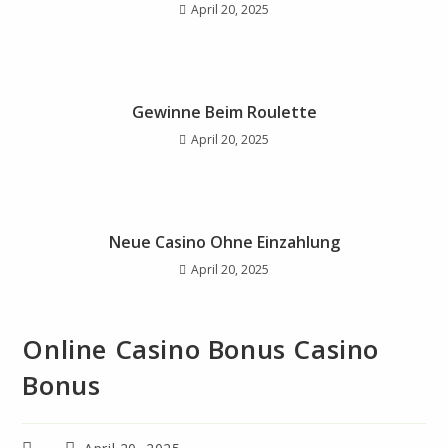
April 20, 2025
Gewinne Beim Roulette
April 20, 2025
Neue Casino Ohne Einzahlung
April 20, 2025
Online Casino Bonus Casino
Bonus