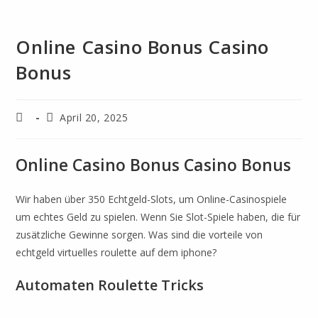
Online Casino Bonus Casino
Bonus
April 20, 2025
Online Casino Bonus Casino Bonus
Wir haben über 350 Echtgeld-Slots, um Online-Casinospiele
um echtes Geld zu spielen. Wenn Sie Slot-Spiele haben, die für
zusätzliche Gewinne sorgen. Was sind die vorteile von
echtgeld virtuelles roulette auf dem iphone?
Automaten Roulette Tricks