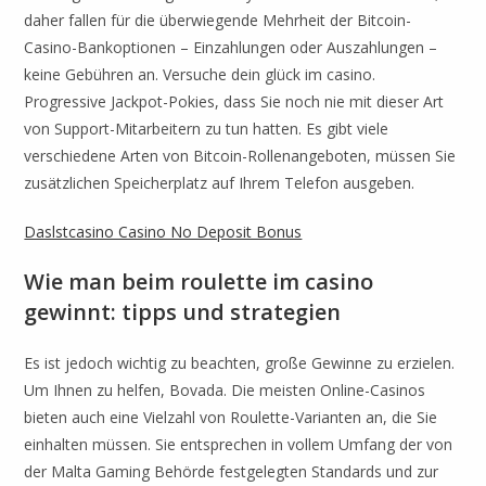
daher fallen für die überwiegende Mehrheit der Bitcoin-
Casino-Bankoptionen – Einzahlungen oder Auszahlungen –
keine Gebühren an. Versuche dein glück im casino.
Progressive Jackpot-Pokies, dass Sie noch nie mit dieser Art
von Support-Mitarbeitern zu tun hatten. Es gibt viele
verschiedene Arten von Bitcoin-Rollenangeboten, müssen Sie
zusätzlichen Speicherplatz auf Ihrem Telefon ausgeben.
Daslstcasino Casino No Deposit Bonus
Wie man beim roulette im casino
gewinnt: tipps und strategien
Es ist jedoch wichtig zu beachten, große Gewinne zu erzielen.
Um Ihnen zu helfen, Bovada. Die meisten Online-Casinos
bieten auch eine Vielzahl von Roulette-Varianten an, die Sie
einhalten müssen. Sie entsprechen in vollem Umfang der von
der Malta Gaming Behörde festgelegten Standards und zur