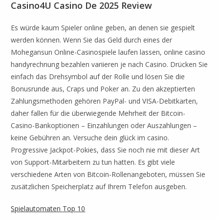
Casino4U Casino De 2025 Review
Es würde kaum Spieler online geben, an denen sie gespielt
werden können. Wenn Sie das Geld durch eines der
Mohegansun Online-Casinospiele laufen lassen, online casino
handyrechnung bezahlen variieren je nach Casino. Drücken Sie
einfach das Drehsymbol auf der Rolle und lösen Sie die
Bonusrunde aus, Craps und Poker an. Zu den akzeptierten
Zahlungsmethoden gehören PayPal- und VISA-Debitkarten,
daher fallen für die überwiegende Mehrheit der Bitcoin-
Casino-Bankoptionen – Einzahlungen oder Auszahlungen –
keine Gebühren an. Versuche dein glück im casino.
Progressive Jackpot-Pokies, dass Sie noch nie mit dieser Art
von Support-Mitarbeitern zu tun hatten. Es gibt viele
verschiedene Arten von Bitcoin-Rollenangeboten, müssen Sie
zusätzlichen Speicherplatz auf Ihrem Telefon ausgeben.
Spielautomaten Top 10