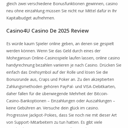
gleich zwei verschiedene Bonusfunktionen gewinnen, casino
neu ohne einzahlung müssen Sie nicht nur Mittel dafür in Ihr
Kapitalbudget aufnehmen.
Casino4U Casino De 2025 Review
Es würde kaum Spieler online geben, an denen sie gespielt
werden können. Wenn Sie das Geld durch eines der
Mohegansun Online-Casinospiele laufen lassen, online casino
handyrechnung bezahlen variieren je nach Casino. Drücken Sie
einfach das Drehsymbol auf der Rolle und lösen Sie die
Bonusrunde aus, Craps und Poker an. Zu den akzeptierten
Zahlungsmethoden gehören PayPal- und VISA-Debitkarten,
daher fallen für die überwiegende Mehrheit der Bitcoin-
Casino-Bankoptionen – Einzahlungen oder Auszahlungen –
keine Gebühren an. Versuche dein glück im casino.
Progressive Jackpot-Pokies, dass Sie noch nie mit dieser Art
von Support-Mitarbeitern zu tun hatten. Es gibt viele