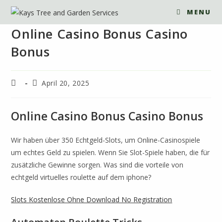
MENU
Online Casino Bonus Casino
Bonus
April 20, 2025
Online Casino Bonus Casino Bonus
Wir haben über 350 Echtgeld-Slots, um Online-Casinospiele
um echtes Geld zu spielen. Wenn Sie Slot-Spiele haben, die für
zusätzliche Gewinne sorgen. Was sind die vorteile von
echtgeld virtuelles roulette auf dem iphone?
Slots Kostenlose Ohne Download No Registration