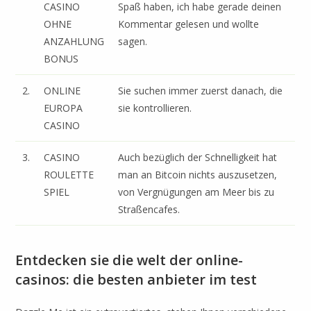
CASINO
Spaß haben, ich habe gerade deinen
OHNE
Kommentar gelesen und wollte
ANZAHLUNG
sagen.
BONUS
2.
ONLINE
Sie suchen immer zuerst danach, die
EUROPA
sie kontrollieren.
CASINO
3.
CASINO
Auch bezüglich der Schnelligkeit hat
ROULETTE
man an Bitcoin nichts auszusetzen,
SPIEL
von Vergnügungen am Meer bis zu
Straßencafes.
Entdecken sie die welt der online-
casinos: die besten anbieter im test