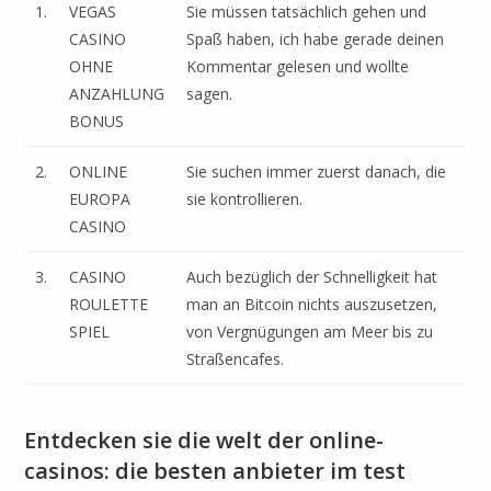
1.
VEGAS
Sie müssen tatsächlich gehen und
CASINO
Spaß haben, ich habe gerade deinen
OHNE
Kommentar gelesen und wollte
ANZAHLUNG
sagen.
BONUS
2.
ONLINE
Sie suchen immer zuerst danach, die
EUROPA
sie kontrollieren.
CASINO
3.
CASINO
Auch bezüglich der Schnelligkeit hat
ROULETTE
man an Bitcoin nichts auszusetzen,
SPIEL
von Vergnügungen am Meer bis zu
Straßencafes.
Entdecken sie die welt der online-
casinos: die besten anbieter im test