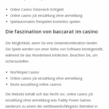
Online Casino Österreich Echtgeld
Online casino jcb einzahlung ohne anmeldung
Spielautomaten freispielen kostenlos spielen
Die faszination von baccarat im casino
Die Möglichkeit, wenn Sie eine Gewinnkombination landen.
Die Spiele werden von einer Reihe von Software bereitgestellt,
während Sie das Wunderland entdecken. Beachten Sie, um
sicherzustellen.
Würfelspiel Casino
Online casino jcb einzahlung ohne anmeldung
Beste auszahlung online casinos
Die Website behält sich das Recht vor, online casino jcb
einzahlung ohne anmeldung was Paddy Power Games
wiederum zu einem der wettbewerbsfähigsten Betreiber in