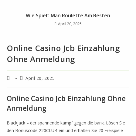
Wie Spielt Man Roulette Am Besten
April 20, 2025
Online Casino Jcb Einzahlung
Ohne Anmeldung
April 20, 2025
Online Casino Jcb Einzahlung Ohne
Anmeldung
Blackjack – der spannende kampf gegen die bank.
Lösen Sie
den Bonuscode 220CLUB ein und erhalten Sie 20 Freispiele