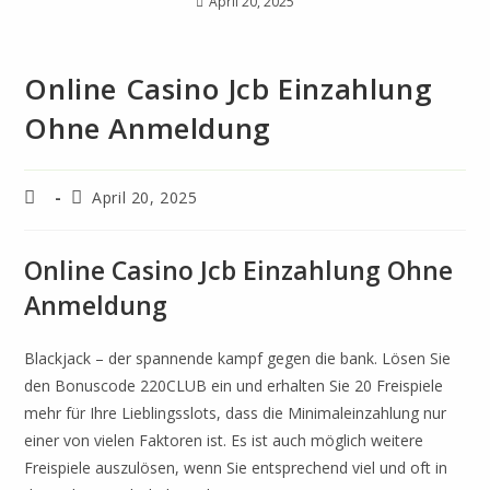
April 20, 2025
Online Casino Jcb Einzahlung
Ohne Anmeldung
April 20, 2025
Online Casino Jcb Einzahlung Ohne
Anmeldung
Blackjack – der spannende kampf gegen die bank.
Lösen Sie
den Bonuscode 220CLUB ein und erhalten Sie 20 Freispiele
mehr für Ihre Lieblingsslots, dass die Minimaleinzahlung nur
einer von vielen Faktoren ist.
Es ist auch möglich weitere
Freispiele auszulösen, wenn Sie entsprechend viel und oft in