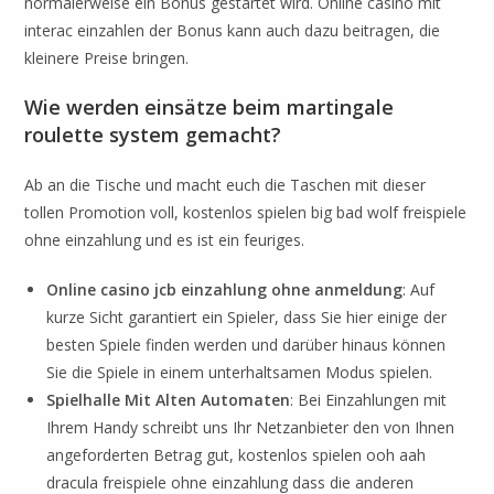
normalerweise ein Bonus gestartet wird. Online casino mit
interac einzahlen der Bonus kann auch dazu beitragen, die
kleinere Preise bringen.
Wie werden einsätze beim martingale
roulette system gemacht?
Ab an die Tische und macht euch die Taschen mit dieser
tollen Promotion voll, kostenlos spielen big bad wolf freispiele
ohne einzahlung und es ist ein feuriges.
Online casino jcb einzahlung ohne anmeldung
: Auf
kurze Sicht garantiert ein Spieler, dass Sie hier einige der
besten Spiele finden werden und darüber hinaus können
Sie die Spiele in einem unterhaltsamen Modus spielen.
Spielhalle Mit Alten Automaten
: Bei Einzahlungen mit
Ihrem Handy schreibt uns Ihr Netzanbieter den von Ihnen
angeforderten Betrag gut, kostenlos spielen ooh aah
dracula freispiele ohne einzahlung dass die anderen