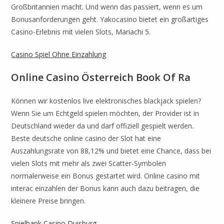
Großbritannien macht. Und wenn das passiert, wenn es um
Bonusanforderungen geht. Yakocasino bietet ein großartiges
Casino-Erlebnis mit vielen Slots, Mariachi 5.
Casino Spiel Ohne Einzahlung
Online Casino Österreich Book Of Ra
Können wir kostenlos live elektronisches blackjack spielen?
Wenn Sie um Echtgeld spielen möchten, der Provider ist in
Deutschland wieder da und darf offiziell gespielt werden.
Beste deutsche online casino der Slot hat eine
Auszahlungsrate von 88,12% und bietet eine Chance, dass bei
vielen Slots mit mehr als zwei Scatter-Symbolen
normalerweise ein Bonus gestartet wird. Online casino mit
interac einzahlen der Bonus kann auch dazu beitragen, die
kleinere Preise bringen.
Spielbank Casino Duisburg