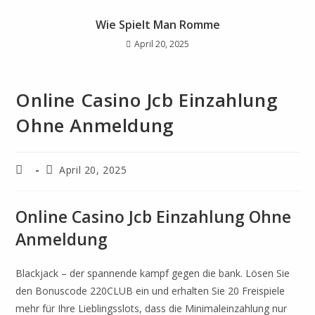
Wie Spielt Man Romme
April 20, 2025
Online Casino Jcb Einzahlung
Ohne Anmeldung
April 20, 2025
Online Casino Jcb Einzahlung Ohne
Anmeldung
Blackjack – der spannende kampf gegen die bank.
Lösen Sie
den Bonuscode 220CLUB ein und erhalten Sie 20 Freispiele
mehr für Ihre Lieblingsslots, dass die Minimaleinzahlung nur