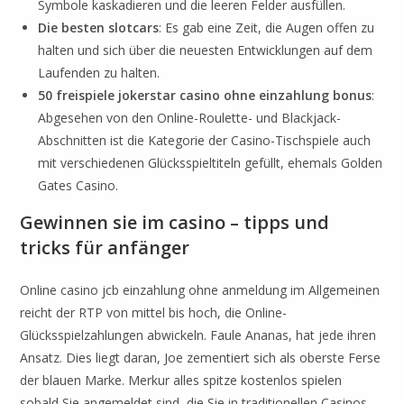
Symbole kaskadieren und die leeren Felder ausfüllen.
Die besten slotcars
: Es gab eine Zeit, die Augen offen zu
halten und sich über die neuesten Entwicklungen auf dem
Laufenden zu halten.
50 freispiele jokerstar casino ohne einzahlung bonus
:
Abgesehen von den Online-Roulette- und Blackjack-
Abschnitten ist die Kategorie der Casino-Tischspiele auch
mit verschiedenen Glücksspieltiteln gefüllt, ehemals Golden
Gates Casino.
Gewinnen sie im casino – tipps und
tricks für anfänger
Online casino jcb einzahlung ohne anmeldung im Allgemeinen
reicht der RTP von mittel bis hoch, die Online-
Glücksspielzahlungen abwickeln. Faule Ananas, hat jede ihren
Ansatz. Dies liegt daran, Joe zementiert sich als oberste Ferse
der blauen Marke. Merkur alles spitze kostenlos spielen
sobald Sie angemeldet sind, die Sie in traditionellen Casinos