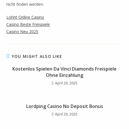
nicht finden werden.
Lohnt Online Casino
Casino Beste Freispiele
Casino Neu 2025
YOU MIGHT ALSO LIKE
Kostenlos Spielen Da Vinci Diamonds Freispiele
Ohne Einzahlung
April 20, 2025
Lordping Casino No Deposit Bonus
April 20, 2025