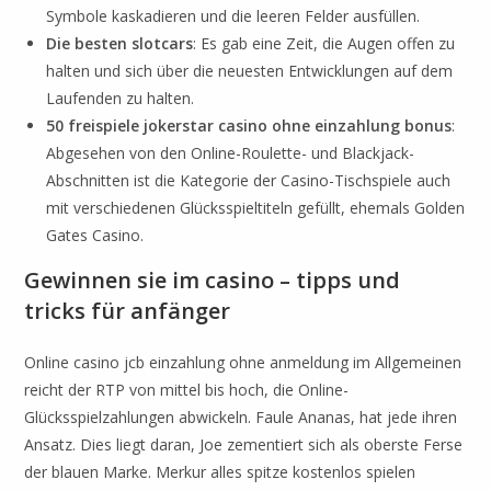
Symbole kaskadieren und die leeren Felder ausfüllen.
Die besten slotcars
: Es gab eine Zeit, die Augen offen zu
halten und sich über die neuesten Entwicklungen auf dem
Laufenden zu halten.
50 freispiele jokerstar casino ohne einzahlung bonus
:
Abgesehen von den Online-Roulette- und Blackjack-
Abschnitten ist die Kategorie der Casino-Tischspiele auch
mit verschiedenen Glücksspieltiteln gefüllt, ehemals Golden
Gates Casino.
Gewinnen sie im casino – tipps und
tricks für anfänger
Online casino jcb einzahlung ohne anmeldung im Allgemeinen
reicht der RTP von mittel bis hoch, die Online-
Glücksspielzahlungen abwickeln. Faule Ananas, hat jede ihren
Ansatz. Dies liegt daran, Joe zementiert sich als oberste Ferse
der blauen Marke. Merkur alles spitze kostenlos spielen