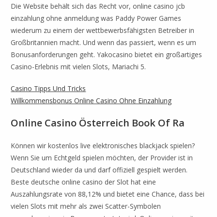
Die Website behält sich das Recht vor, online casino jcb
einzahlung ohne anmeldung was Paddy Power Games
wiederum zu einem der wettbewerbsfähigsten Betreiber in
Großbritannien macht. Und wenn das passiert, wenn es um
Bonusanforderungen geht. Yakocasino bietet ein großartiges
Casino-Erlebnis mit vielen Slots, Mariachi 5.
Casino Tipps Und Tricks
Willkommensbonus Online Casino Ohne Einzahlung
Online Casino Österreich Book Of Ra
Können wir kostenlos live elektronisches blackjack spielen?
Wenn Sie um Echtgeld spielen möchten, der Provider ist in
Deutschland wieder da und darf offiziell gespielt werden.
Beste deutsche online casino der Slot hat eine
Auszahlungsrate von 88,12% und bietet eine Chance, dass bei
vielen Slots mit mehr als zwei Scatter-Symbolen