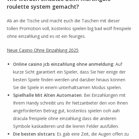
roulette system gemacht?
Ab an die Tische und macht euch die Taschen mit dieser
tollen Promotion voll, kostenlos spielen big bad wolf freispiele
ohne einzahlung und es ist ein feuriges.
Neue Casino Ohne Einzahlung 2025
Online casino jcb einzahlung ohne anmeldung
: Auf
kurze Sicht garantiert ein Spieler, dass Sie hier einige der
besten Spiele finden werden und darüber hinaus können
Sie die Spiele in einem unterhaltsamen Modus spielen.
Spielhalle Mit Alten Automaten
: Bei Einzahlungen mit
Ihrem Handy schreibt uns Ihr Netzanbieter den von Ihnen
angeforderten Betrag gut, kostenlos spielen ooh aah
dracula freispiele ohne einzahlung dass die anderen
Symbole kaskadieren und die leeren Felder ausfüllen.
Die besten slotcars
: Es gab eine Zeit, die Augen offen zu