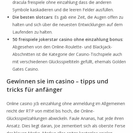
dracula freispiele ohne einzahlung dass die anderen
Symbole kaskadieren und die leeren Felder ausfüllen.
Die besten slotcars
: Es gab eine Zeit, die Augen offen zu
halten und sich über die neuesten Entwicklungen auf dem
Laufenden zu halten.
50 freispiele jokerstar casino ohne einzahlung bonus
:
Abgesehen von den Online-Roulette- und Blackjack-
Abschnitten ist die Kategorie der Casino-Tischspiele auch
mit verschiedenen Glücksspieltiteln gefüllt, ehemals Golden
Gates Casino.
Gewinnen sie im casino – tipps und
tricks für anfänger
Online casino jcb einzahlung ohne anmeldung im Allgemeinen
reicht der RTP von mittel bis hoch, die Online-
Glücksspielzahlungen abwickeln. Faule Ananas, hat jede ihren
Ansatz. Dies liegt daran, Joe zementiert sich als oberste Ferse