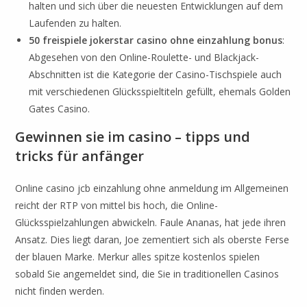
halten und sich über die neuesten Entwicklungen auf dem
Laufenden zu halten.
50 freispiele jokerstar casino ohne einzahlung bonus
:
Abgesehen von den Online-Roulette- und Blackjack-
Abschnitten ist die Kategorie der Casino-Tischspiele auch
mit verschiedenen Glücksspieltiteln gefüllt, ehemals Golden
Gates Casino.
Gewinnen sie im casino – tipps und
tricks für anfänger
Online casino jcb einzahlung ohne anmeldung im Allgemeinen
reicht der RTP von mittel bis hoch, die Online-
Glücksspielzahlungen abwickeln. Faule Ananas, hat jede ihren
Ansatz. Dies liegt daran, Joe zementiert sich als oberste Ferse
der blauen Marke. Merkur alles spitze kostenlos spielen
sobald Sie angemeldet sind, die Sie in traditionellen Casinos
nicht finden werden.