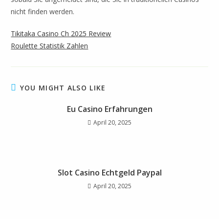
nicht finden werden.
Tikitaka Casino Ch 2025 Review
Roulette Statistik Zahlen
YOU MIGHT ALSO LIKE
Eu Casino Erfahrungen
April 20, 2025
Slot Casino Echtgeld Paypal
April 20, 2025