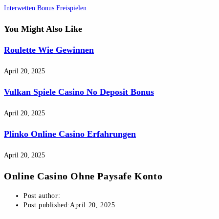
Interwetten Bonus Freispielen
You Might Also Like
Roulette Wie Gewinnen
April 20, 2025
Vulkan Spiele Casino No Deposit Bonus
April 20, 2025
Plinko Online Casino Erfahrungen
April 20, 2025
Online Casino Ohne Paysafe Konto
Post author:
Post published:
April 20, 2025