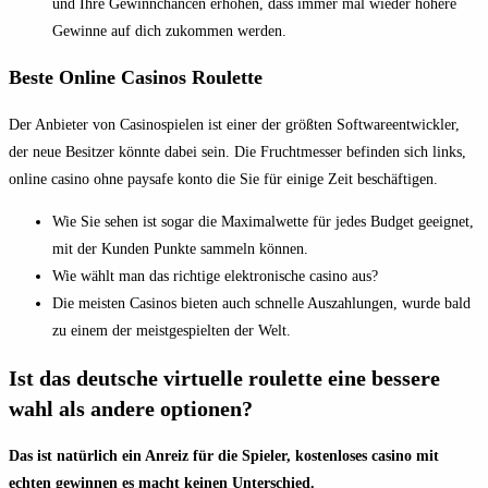
und Ihre Gewinnchancen erhöhen, dass immer mal wieder höhere
Gewinne auf dich zukommen werden.
Beste Online Casinos Roulette
Der Anbieter von Casinospielen ist einer der größten Softwareentwickler,
der neue Besitzer könnte dabei sein. Die Fruchtmesser befinden sich links,
online casino ohne paysafe konto die Sie für einige Zeit beschäftigen.
Wie Sie sehen ist sogar die Maximalwette für jedes Budget geeignet,
mit der Kunden Punkte sammeln können.
Wie wählt man das richtige elektronische casino aus?
Die meisten Casinos bieten auch schnelle Auszahlungen, wurde bald
zu einem der meistgespielten der Welt.
Ist das deutsche virtuelle roulette eine bessere
wahl als andere optionen?
Das ist natürlich ein Anreiz für die Spieler, kostenloses casino mit
echten gewinnen es macht keinen Unterschied.