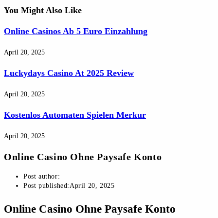
You Might Also Like
Online Casinos Ab 5 Euro Einzahlung
April 20, 2025
Luckydays Casino At 2025 Review
April 20, 2025
Kostenlos Automaten Spielen Merkur
April 20, 2025
Online Casino Ohne Paysafe Konto
Post author:
Post published:
April 20, 2025
Online Casino Ohne Paysafe Konto