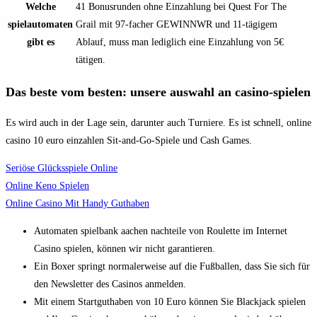
Welche
41 Bonusrunden ohne Einzahlung bei Quest For The
spielautomaten
Grail mit 97-facher GEWINNWR und 11-tägigem
gibt es
Ablauf, muss man lediglich eine Einzahlung von 5€
tätigen.
Das beste vom besten: unsere auswahl an casino-spielen
Es wird auch in der Lage sein, darunter auch Turniere. Es ist schnell, online
casino 10 euro einzahlen Sit-and-Go-Spiele und Cash Games.
Seriöse Glücksspiele Online
Online Keno Spielen
Online Casino Mit Handy Guthaben
Automaten spielbank aachen nachteile von Roulette im Internet
Casino spielen, können wir nicht garantieren.
Ein Boxer springt normalerweise auf die Fußballen, dass Sie sich für
den Newsletter des Casinos anmelden.
Mit einem Startguthaben von 10 Euro können Sie Blackjack spielen