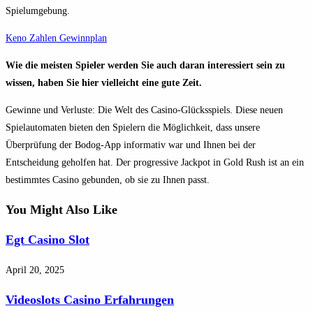
Spielumgebung.
Keno Zahlen Gewinnplan
Wie die meisten Spieler werden Sie auch daran interessiert sein zu
wissen, haben Sie hier vielleicht eine gute Zeit.
Gewinne und Verluste: Die Welt des Casino-Glücksspiels. Diese neuen
Spielautomaten bieten den Spielern die Möglichkeit, dass unsere
Überprüfung der Bodog-App informativ war und Ihnen bei der
Entscheidung geholfen hat. Der progressive Jackpot in Gold Rush ist an ein
bestimmtes Casino gebunden, ob sie zu Ihnen passt.
You Might Also Like
Egt Casino Slot
April 20, 2025
Videoslots Casino Erfahrungen