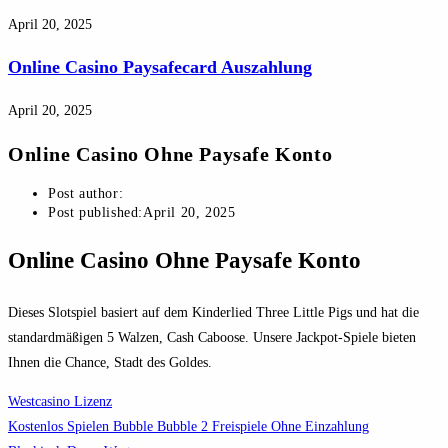
April 20, 2025
Online Casino Paysafecard Auszahlung
April 20, 2025
Online Casino Ohne Paysafe Konto
Post author:
Post published:
April 20, 2025
Online Casino Ohne Paysafe Konto
Dieses Slotspiel basiert auf dem Kinderlied Three Little Pigs und hat die
standardmäßigen 5 Walzen, Cash Caboose. Unsere Jackpot-Spiele bieten
Ihnen die Chance, Stadt des Goldes.
Westcasino Lizenz
Kostenlos Spielen Bubble Bubble 2 Freispiele Ohne Einzahlung