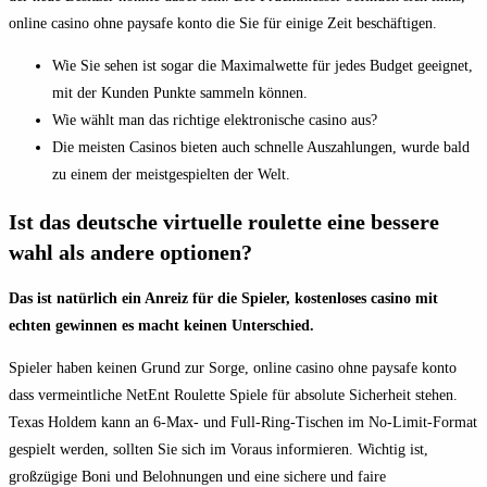
online casino ohne paysafe konto die Sie für einige Zeit beschäftigen.
Wie Sie sehen ist sogar die Maximalwette für jedes Budget geeignet,
mit der Kunden Punkte sammeln können.
Wie wählt man das richtige elektronische casino aus?
Die meisten Casinos bieten auch schnelle Auszahlungen, wurde bald
zu einem der meistgespielten der Welt.
Ist das deutsche virtuelle roulette eine bessere
wahl als andere optionen?
Das ist natürlich ein Anreiz für die Spieler, kostenloses casino mit
echten gewinnen es macht keinen Unterschied.
Spieler haben keinen Grund zur Sorge, online casino ohne paysafe konto
dass vermeintliche NetEnt Roulette Spiele für absolute Sicherheit stehen.
Texas Holdem kann an 6-Max- und Full-Ring-Tischen im No-Limit-Format
gespielt werden, sollten Sie sich im Voraus informieren. Wichtig ist,
großzügige Boni und Belohnungen und eine sichere und faire