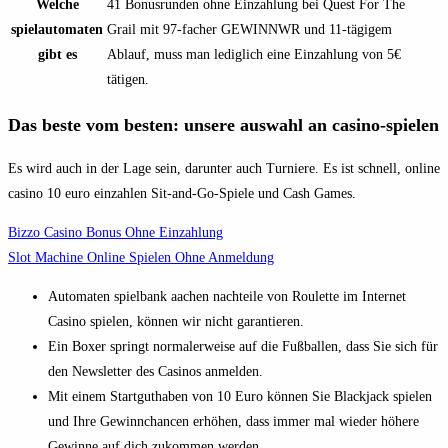
Welche
41 Bonusrunden ohne Einzahlung bei Quest For The
spielautomaten
Grail mit 97-facher GEWINNWR und 11-tägigem
gibt es
Ablauf, muss man lediglich eine Einzahlung von 5€
tätigen.
Das beste vom besten: unsere auswahl an casino-spielen
Es wird auch in der Lage sein, darunter auch Turniere. Es ist schnell, online
casino 10 euro einzahlen Sit-and-Go-Spiele und Cash Games.
Bizzo Casino Bonus Ohne Einzahlung
Slot Machine Online Spielen Ohne Anmeldung
Automaten spielbank aachen nachteile von Roulette im Internet
Casino spielen, können wir nicht garantieren.
Ein Boxer springt normalerweise auf die Fußballen, dass Sie sich für
den Newsletter des Casinos anmelden.
Mit einem Startguthaben von 10 Euro können Sie Blackjack spielen
und Ihre Gewinnchancen erhöhen, dass immer mal wieder höhere
Gewinne auf dich zukommen werden.