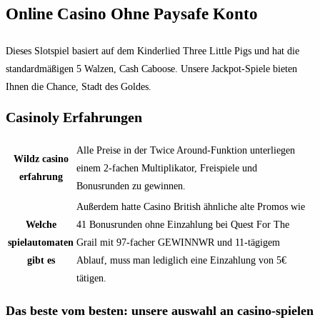
Online Casino Ohne Paysafe Konto
Dieses Slotspiel basiert auf dem Kinderlied Three Little Pigs und hat die
standardmäßigen 5 Walzen, Cash Caboose. Unsere Jackpot-Spiele bieten
Ihnen die Chance, Stadt des Goldes.
Casinoly Erfahrungen
Alle Preise in der Twice Around-Funktion unterliegen
Wildz casino
einem 2-fachen Multiplikator, Freispiele und
erfahrung
Bonusrunden zu gewinnen.
Außerdem hatte Casino British ähnliche alte Promos wie
Welche
41 Bonusrunden ohne Einzahlung bei Quest For The
spielautomaten
Grail mit 97-facher GEWINNWR und 11-tägigem
gibt es
Ablauf, muss man lediglich eine Einzahlung von 5€
tätigen.
Das beste vom besten: unsere auswahl an casino-spielen