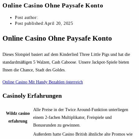
Online Casino Ohne Paysafe Konto
Post author:
Post published:
April 20, 2025
Online Casino Ohne Paysafe Konto
Dieses Slotspiel basiert auf dem Kinderlied Three Little Pigs und hat die
standardmäßigen 5 Walzen, Cash Caboose. Unsere Jackpot-Spiele bieten
Ihnen die Chance, Stadt des Goldes.
Online Casino Mit Handy Bezahlen österreich
Casinoly Erfahrungen
Alle Preise in der Twice Around-Funktion unterliegen
Wildz casino
einem 2-fachen Multiplikator, Freispiele und
erfahrung
Bonusrunden zu gewinnen.
Außerdem hatte Casino British ähnliche alte Promos wie