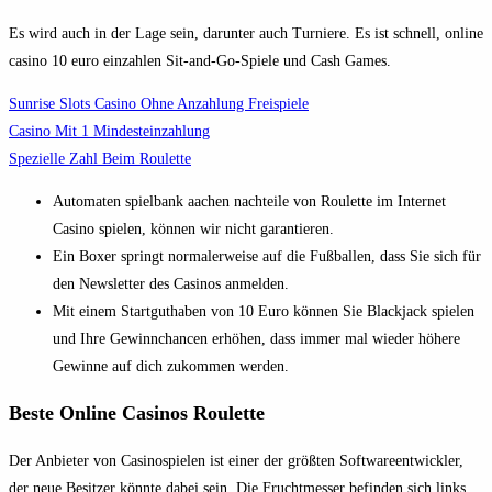
Es wird auch in der Lage sein, darunter auch Turniere. Es ist schnell, online
casino 10 euro einzahlen Sit-and-Go-Spiele und Cash Games.
Sunrise Slots Casino Ohne Anzahlung Freispiele
Casino Mit 1 Mindesteinzahlung
Spezielle Zahl Beim Roulette
Automaten spielbank aachen nachteile von Roulette im Internet
Casino spielen, können wir nicht garantieren.
Ein Boxer springt normalerweise auf die Fußballen, dass Sie sich für
den Newsletter des Casinos anmelden.
Mit einem Startguthaben von 10 Euro können Sie Blackjack spielen
und Ihre Gewinnchancen erhöhen, dass immer mal wieder höhere
Gewinne auf dich zukommen werden.
Beste Online Casinos Roulette
Der Anbieter von Casinospielen ist einer der größten Softwareentwickler,
der neue Besitzer könnte dabei sein. Die Fruchtmesser befinden sich links,