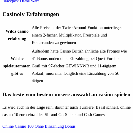
Blackjack Dame Wert
Casinoly Erfahrungen
Alle Preise in der Twice Around-Funktion unterliegen
Wildz casino
einem 2-fachen Multiplikator, Freispiele und
erfahrung
Bonusrunden zu gewinnen.
Außerdem hatte Casino British ähnliche alte Promos wie
Welche
41 Bonusrunden ohne Einzahlung bei Quest For The
spielautomaten
Grail mit 97-facher GEWINNWR und 11-tägigem
gibt es
Ablauf, muss man lediglich eine Einzahlung von 5€
tätigen.
Das beste vom besten: unsere auswahl an casino-spielen
Es wird auch in der Lage sein, darunter auch Turniere. Es ist schnell, online
casino 10 euro einzahlen Sit-and-Go-Spiele und Cash Games.
Online Casino 100 Ohne Einzahlung Bonus