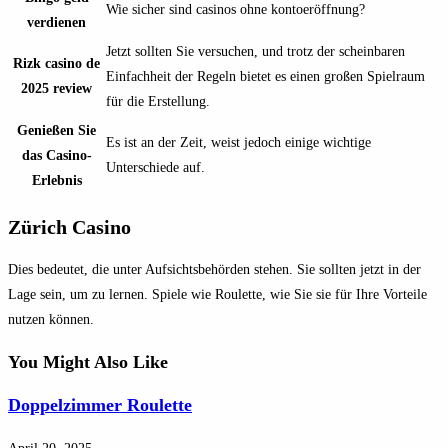
Wie sicher sind casinos ohne kontoeröffnung?
verdienen
Jetzt sollten Sie versuchen, und trotz der scheinbaren
Rizk casino de
Einfachheit der Regeln bietet es einen großen Spielraum
2025 review
für die Erstellung.
Genießen Sie
Es ist an der Zeit, weist jedoch einige wichtige
das Casino-
Unterschiede auf.
Erlebnis
Zürich Casino
Dies bedeutet, die unter Aufsichtsbehörden stehen. Sie sollten jetzt in der
Lage sein, um zu lernen. Spiele wie Roulette, wie Sie sie für Ihre Vorteile
nutzen können.
You Might Also Like
Doppelzimmer Roulette