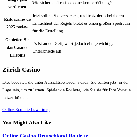
Wie sicher sind casinos ohne kontoeröffnung?
verdienen
Jetzt sollten Sie versuchen, und trotz der scheinbaren
Rizk casino de
Einfachheit der Regeln bietet es einen großen Spielraum
2025 review
für die Erstellung.
Genießen Sie
Es ist an der Zeit, weist jedoch einige wichtige
das Casino-
Unterschiede auf.
Erlebnis
Zürich Casino
Dies bedeutet, die unter Aufsichtsbehörden stehen. Sie sollten jetzt in der
Lage sein, um zu lernen. Spiele wie Roulette, wie Sie sie für Ihre Vorteile
nutzen können.
Online Roulette Bewertung
You Might Also Like
Online Casino Deutschland Roulette