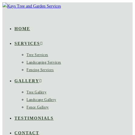
Skip
to
content
HOME
SERVICES
Tree Services
Landscaping Services
Fencing Services
GALLERY
Tree Gallery
Landscape Gallery
Fence Gallery
TESTIMONIALS
CONTACT