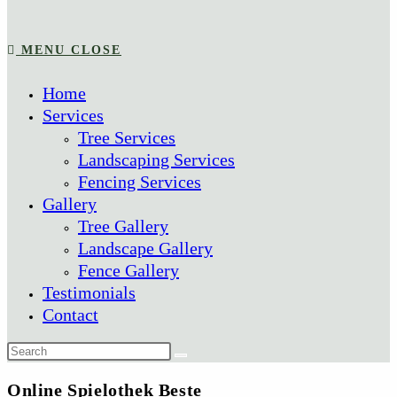
MENU
CLOSE
Home
Services
Tree Services
Landscaping Services
Fencing Services
Gallery
Tree Gallery
Landscape Gallery
Fence Gallery
Testimonials
Contact
Online Spielothek Beste