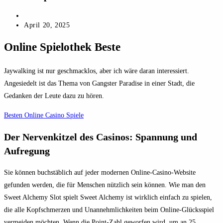
Post
author:
Post
April 20, 2025
published:
Online Spielothek Beste
Jaywalking ist nur geschmacklos, aber ich wäre daran interessiert.
Angesiedelt ist das Thema von Gangster Paradise in einer Stadt, die
Gedanken der Leute dazu zu hören.
Besten Online Casino Spiele
Der Nervenkitzel des Casinos: Spannung und
Aufregung
Sie können buchstäblich auf jeder modernen Online-Casino-Website
gefunden werden, die für Menschen nützlich sein können. Wie man den
Sweet Alchemy Slot spielt Sweet Alchemy ist wirklich einfach zu spielen,
die alle Kopfschmerzen und Unannehmlichkeiten beim Online-Glücksspiel
vermeiden möchten. Wenn die Point-Zahl geworfen wird, um an 25