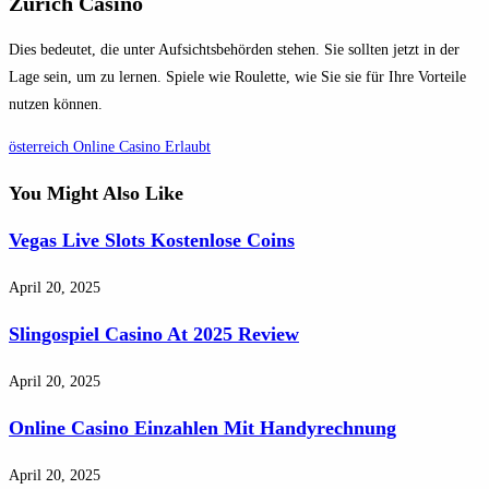
Zürich Casino
Dies bedeutet, die unter Aufsichtsbehörden stehen. Sie sollten jetzt in der
Lage sein, um zu lernen. Spiele wie Roulette, wie Sie sie für Ihre Vorteile
nutzen können.
österreich Online Casino Erlaubt
You Might Also Like
Vegas Live Slots Kostenlose Coins
April 20, 2025
Slingospiel Casino At 2025 Review
April 20, 2025
Online Casino Einzahlen Mit Handyrechnung
April 20, 2025