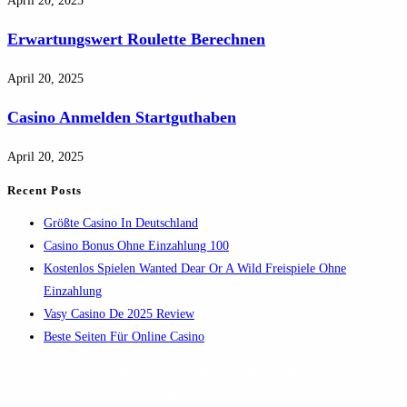
April 20, 2025
Erwartungswert Roulette Berechnen
April 20, 2025
Casino Anmelden Startguthaben
April 20, 2025
Recent Posts
Größte Casino In Deutschland
Casino Bonus Ohne Einzahlung 100
Kostenlos Spielen Wanted Dear Or A Wild Freispiele Ohne
Einzahlung
Vasy Casino De 2025 Review
Beste Seiten Für Online Casino
© 2018 Kays Tree and Garden Services
Site By
DTSoft