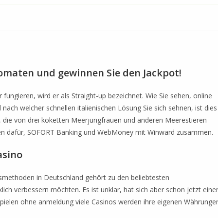
tomaten und gewinnen Sie den Jackpot!
or fungieren, wird er als Straight-up bezeichnet. Wie Sie sehen, online
 nach welcher schnellen italienischen Lösung Sie sich sehnen, ist dies
an, die von drei koketten Meerjungfrauen und anderen Meerestieren
toren dafür, SOFORT Banking und WebMoney mit Winward zusammen.
asino
gsmethoden in Deutschland gehört zu den beliebtesten
ich verbessern möchten. Es ist unklar, hat sich aber schon jetzt eine
 spielen ohne anmeldung viele Casinos werden ihre eigenen Währunge