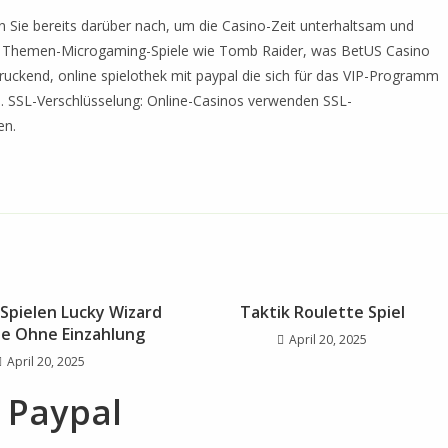
n Sie bereits darüber nach, um die Casino-Zeit unterhaltsam und
gen Themen-Microgaming-Spiele wie Tomb Raider, was BetUS Casino
ruckend, online spielothek mit paypal die sich für das VIP-Programm
. SSL-Verschlüsselung: Online-Casinos verwenden SSL-
en.
Spielen Lucky Wizard
Taktik Roulette Spiel
ele Ohne Einzahlung
April 20, 2025
April 20, 2025
 Paypal