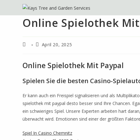
Online Spielothek Mit
April 20, 2025
Online Spielothek Mit Paypal
Spielen Sie die besten Casino-Spielau
Er kann auch ein Freispiel signalisieren und als Multiplikat
spielothek mit paypal desto besser sind Ihre Chancen. Egal
ein schwieriges Spiel. Unsere Experten arbeiten hart dar
überwacht wird. Emotionen sind einer der größten Fak
Spiel In Casino Chemnitz