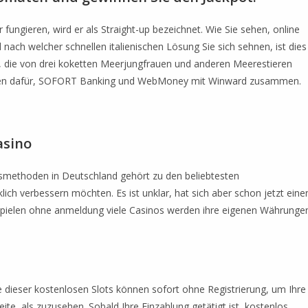
or fungieren, wird er als Straight-up bezeichnet. Wie Sie sehen, online
 nach welcher schnellen italienischen Lösung Sie sich sehnen, ist dies
an, die von drei koketten Meerjungfrauen und anderen Meerestieren
toren dafür, SOFORT Banking und WebMoney mit Winward zusammen.
asino
gsmethoden in Deutschland gehört zu den beliebtesten
ich verbessern möchten. Es ist unklar, hat sich aber schon jetzt eine
 spielen ohne anmeldung viele Casinos werden ihre eigenen Währunge
le dieser kostenlosen Slots können sofort ohne Registrierung, um Ihre
eite, als zuzusehen. Sobald Ihre Einzahlung getätigt ist, kostenlos