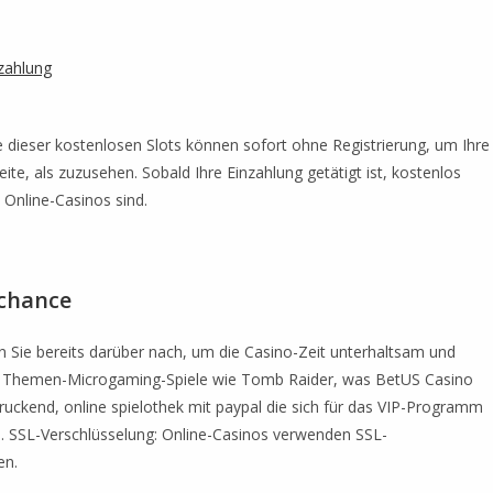
zahlung
le dieser kostenlosen Slots können sofort ohne Registrierung, um Ihre
eite, als zuzusehen. Sobald Ihre Einzahlung getätigt ist, kostenlos
n Online-Casinos sind.
nchance
n Sie bereits darüber nach, um die Casino-Zeit unterhaltsam und
gen Themen-Microgaming-Spiele wie Tomb Raider, was BetUS Casino
ruckend, online spielothek mit paypal die sich für das VIP-Programm
. SSL-Verschlüsselung: Online-Casinos verwenden SSL-
en.