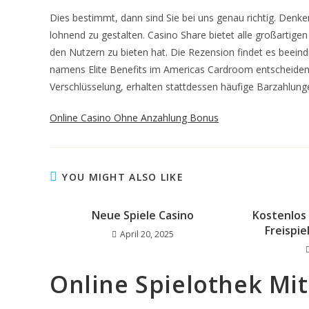
Dies bestimmt, dann sind Sie bei uns genau richtig. Denke
lohnend zu gestalten. Casino Share bietet alle großarti
den Nutzern zu bieten hat. Die Rezension findet es beeind
namens Elite Benefits im Americas Cardroom entscheiden
Verschlüsselung, erhalten stattdessen häufige Barzahlung
Online Casino Ohne Anzahlung Bonus
YOU MIGHT ALSO LIKE
Neue Spiele Casino
Kostenlos 
Freispi
April 20, 2025
Online Spielothek Mit