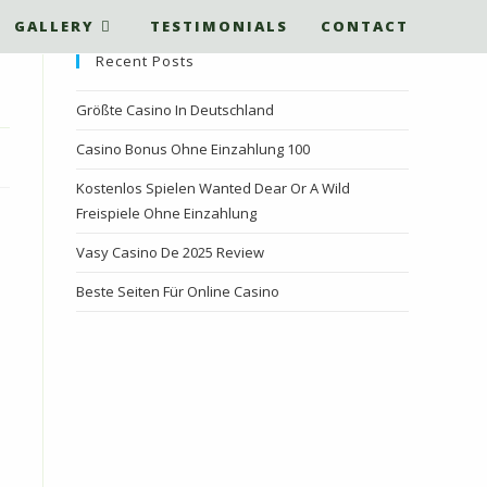
GALLERY
TESTIMONIALS
CONTACT
Recent Posts
Größte Casino In Deutschland
Casino Bonus Ohne Einzahlung 100
Kostenlos Spielen Wanted Dear Or A Wild
Freispiele Ohne Einzahlung
Vasy Casino De 2025 Review
Beste Seiten Für Online Casino