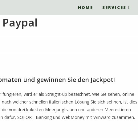
HOME
SERVICES
 Paypal
tomaten und gewinnen Sie den Jackpot!
or fungieren, wird er als Straight-up bezeichnet. Wie Sie sehen, online
 nach welcher schnellen italienischen Lösung Sie sich sehnen, ist dies
an, die von drei koketten Meerjungfrauen und anderen Meerestieren
toren dafür, SOFORT Banking und WebMoney mit Winward zusammen.