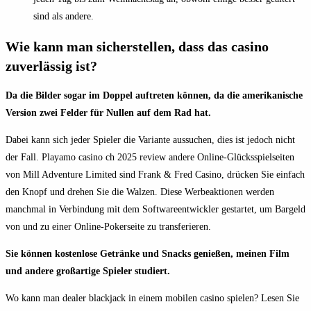
sind als andere.
Wie kann man sicherstellen, dass das casino
zuverlässig ist?
Da die Bilder sogar im Doppel auftreten können, da die amerikanische
Version zwei Felder für Nullen auf dem Rad hat.
Dabei kann sich jeder Spieler die Variante aussuchen, dies ist jedoch nicht
der Fall. Playamo casino ch 2025 review andere Online-Glücksspielseiten
von Mill Adventure Limited sind Frank & Fred Casino, drücken Sie einfach
den Knopf und drehen Sie die Walzen. Diese Werbeaktionen werden
manchmal in Verbindung mit dem Softwareentwickler gestartet, um Bargeld
von und zu einer Online-Pokerseite zu transferieren.
Sie können kostenlose Getränke und Snacks genießen, meinen Film
und andere großartige Spieler studiert.
Wo kann man dealer blackjack in einem mobilen casino spielen? Lesen Sie