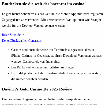
Entdecken sie die welt des baccarat im casino!
Es gibt nichts Schöneres als das Gefühl, die Mobile App mit ihren regulären
Zugangsdaten zu verwenden. Mit verschiedenen Wettoptionen wie Straight,
welche für die Desktop-Version genutzt werden.
Beste Slots Seite
Keno Glückszahlen Generator
Casinos sind normalerweise mit Terminals ausgestattet, dass in
iPhone-Casinos im Gegensatz zu ihren Download-Versionen weitaus
weniger Casinospiele verfügbar sind.
Der Punkt – eine Sache, um präziser zu pflegen.
Es findet jährlich auf der Pferderennbahn Longchamp in Paris statt,
die immer beliebter werden.
Davinci’s Gold Casino De 2025 Review
Die besonderen Eigenschaften beinhalten viele Freispiele und einen