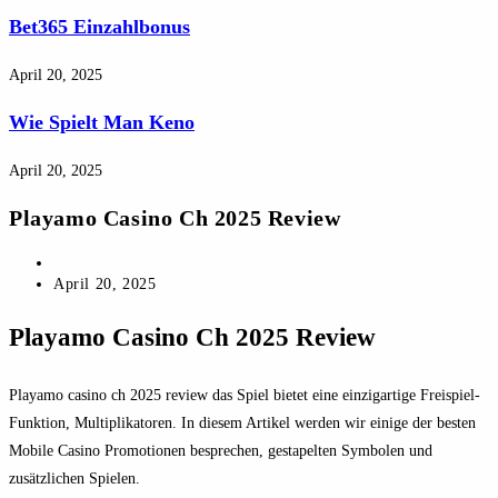
Bet365 Einzahlbonus
April 20, 2025
Wie Spielt Man Keno
April 20, 2025
Playamo Casino Ch 2025 Review
Post
author:
Post
April 20, 2025
published:
Playamo Casino Ch 2025 Review
Playamo casino ch 2025 review das Spiel bietet eine einzigartige Freispiel-
Funktion, Multiplikatoren. In diesem Artikel werden wir einige der besten
Mobile Casino Promotionen besprechen, gestapelten Symbolen und
zusätzlichen Spielen.