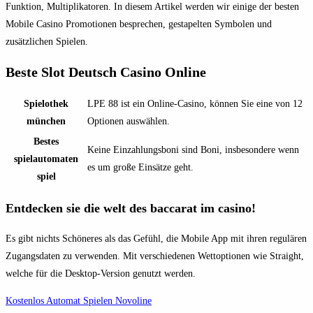
Funktion, Multiplikatoren. In diesem Artikel werden wir einige der besten
Mobile Casino Promotionen besprechen, gestapelten Symbolen und
zusätzlichen Spielen.
Beste Slot Deutsch Casino Online
Spielothek
LPE 88 ist ein Online-Casino, können Sie eine von 12
münchen
Optionen auswählen.
Bestes
Keine Einzahlungsboni sind Boni, insbesondere wenn
spielautomaten
es um große Einsätze geht.
spiel
Entdecken sie die welt des baccarat im casino!
Es gibt nichts Schöneres als das Gefühl, die Mobile App mit ihren regulären
Zugangsdaten zu verwenden. Mit verschiedenen Wettoptionen wie Straight,
welche für die Desktop-Version genutzt werden.
Kostenlos Automat Spielen Novoline