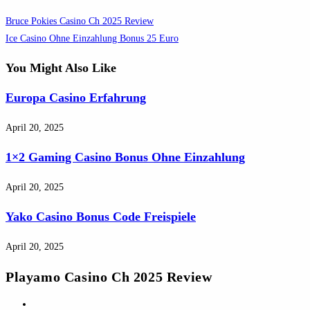
Bruce Pokies Casino Ch 2025 Review
Ice Casino Ohne Einzahlung Bonus 25 Euro
You Might Also Like
Europa Casino Erfahrung
April 20, 2025
1×2 Gaming Casino Bonus Ohne Einzahlung
April 20, 2025
Yako Casino Bonus Code Freispiele
April 20, 2025
Playamo Casino Ch 2025 Review
Post