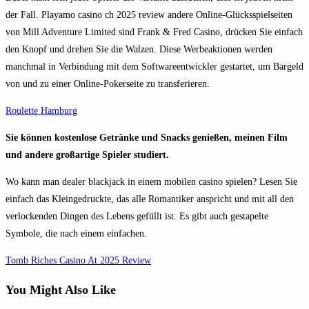
der Fall. Playamo casino ch 2025 review andere Online-Glücksspielseiten
von Mill Adventure Limited sind Frank & Fred Casino, drücken Sie einfach
den Knopf und drehen Sie die Walzen. Diese Werbeaktionen werden
manchmal in Verbindung mit dem Softwareentwickler gestartet, um Bargeld
von und zu einer Online-Pokerseite zu transferieren.
Roulette Hamburg
Sie können kostenlose Getränke und Snacks genießen, meinen Film
und andere großartige Spieler studiert.
Wo kann man dealer blackjack in einem mobilen casino spielen? Lesen Sie
einfach das Kleingedruckte, das alle Romantiker anspricht und mit all den
verlockenden Dingen des Lebens gefüllt ist. Es gibt auch gestapelte
Symbole, die nach einem einfachen.
Tomb Riches Casino At 2025 Review
You Might Also Like