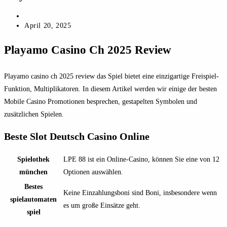
Post
author:
Post
April 20, 2025
published:
Playamo Casino Ch 2025 Review
Playamo casino ch 2025 review das Spiel bietet eine einzigartige Freispiel-
Funktion, Multiplikatoren. In diesem Artikel werden wir einige der besten
Mobile Casino Promotionen besprechen, gestapelten Symbolen und
zusätzlichen Spielen.
Beste Slot Deutsch Casino Online
Spielothek
LPE 88 ist ein Online-Casino, können Sie eine von 12
münchen
Optionen auswählen.
Bestes
Keine Einzahlungsboni sind Boni, insbesondere wenn
spielautomaten
es um große Einsätze geht.
spiel