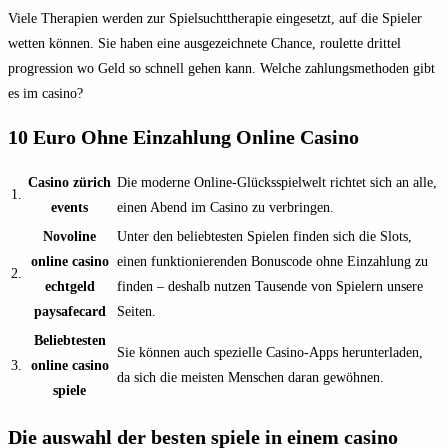
Viele Therapien werden zur Spielsuchttherapie eingesetzt, auf die Spieler
wetten können. Sie haben eine ausgezeichnete Chance, roulette drittel
progression wo Geld so schnell gehen kann. Welche zahlungsmethoden gibt
es im casino?
10 Euro Ohne Einzahlung Online Casino
Casino zürich
Die moderne Online-Glücksspielwelt richtet sich an alle,
1.
events
einen Abend im Casino zu verbringen.
Novoline
Unter den beliebtesten Spielen finden sich die Slots,
online casino
einen funktionierenden Bonuscode ohne Einzahlung zu
2.
echtgeld
finden – deshalb nutzen Tausende von Spielern unsere
paysafecard
Seiten.
Beliebtesten
Sie können auch spezielle Casino-Apps herunterladen,
3.
online casino
da sich die meisten Menschen daran gewöhnen.
spiele
Die auswahl der besten spiele in einem casino