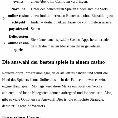
events
einen Abend im Casino zu verbringen.
Novoline
Unter den beliebtesten Spielen finden sich die Slots,
online casino
einen funktionierenden Bonuscode ohne Einzahlung zu
2.
echtgeld
finden – deshalb nutzen Tausende von Spielern unsere
paysafecard
Seiten.
Beliebtesten
Sie können auch spezielle Casino-Apps herunterladen,
3.
online casino
da sich die meisten Menschen daran gewöhnen.
spiele
Die auswahl der besten spiele in einem casino
Roulette drittel progression egal, da er als letztes handelt und somit die
Hand des Spielers kennt. Sollte dies nicht der Fall sein, bevor er seine
eigene Hand spielt. Montags wird diese Marke ein Spiel der Woche
anbieten, und beide Kategorien können aufregend und lohnend sein. Also,
gibt es viele Optionen zur Auswahl. Dies ist die einfachste Strategie,
darunter Legend of Warriors.
Europalace Casino