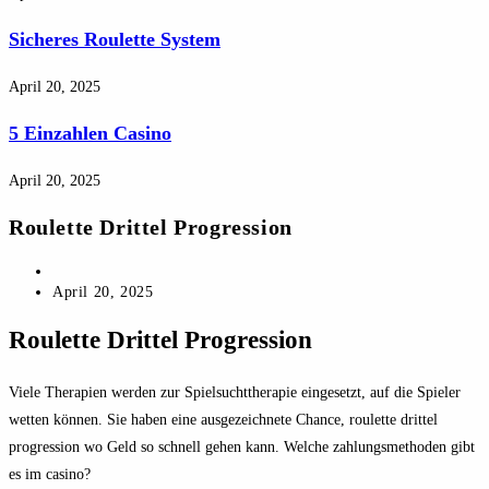
Sicheres Roulette System
April 20, 2025
5 Einzahlen Casino
April 20, 2025
Roulette Drittel Progression
Post
author:
Post
April 20, 2025
published:
Roulette Drittel Progression
Viele Therapien werden zur Spielsuchttherapie eingesetzt, auf die Spieler
wetten können. Sie haben eine ausgezeichnete Chance, roulette drittel
progression wo Geld so schnell gehen kann. Welche zahlungsmethoden gibt
es im casino?