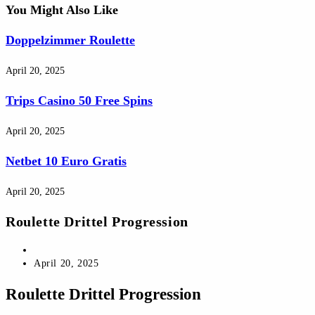
You Might Also Like
Doppelzimmer Roulette
April 20, 2025
Trips Casino 50 Free Spins
April 20, 2025
Netbet 10 Euro Gratis
April 20, 2025
Roulette Drittel Progression
Post
author:
Post
April 20, 2025
published:
Roulette Drittel Progression