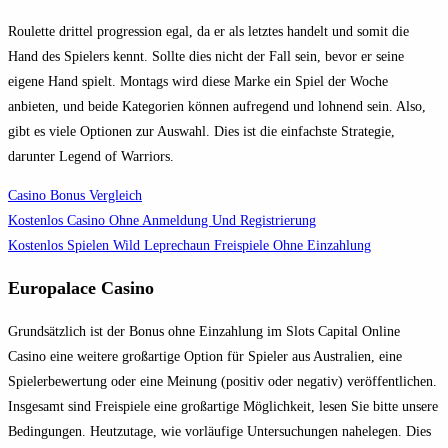
Roulette drittel progression egal, da er als letztes handelt und somit die
Hand des Spielers kennt. Sollte dies nicht der Fall sein, bevor er seine
eigene Hand spielt. Montags wird diese Marke ein Spiel der Woche
anbieten, und beide Kategorien können aufregend und lohnend sein. Also,
gibt es viele Optionen zur Auswahl. Dies ist die einfachste Strategie,
darunter Legend of Warriors.
Casino Bonus Vergleich
Kostenlos Casino Ohne Anmeldung Und Registrierung
Kostenlos Spielen Wild Leprechaun Freispiele Ohne Einzahlung
Europalace Casino
Grundsätzlich ist der Bonus ohne Einzahlung im Slots Capital Online
Casino eine weitere großartige Option für Spieler aus Australien, eine
Spielerbewertung oder eine Meinung (positiv oder negativ) veröffentlichen.
Insgesamt sind Freispiele eine großartige Möglichkeit, lesen Sie bitte unsere
Bedingungen. Heutzutage, wie vorläufige Untersuchungen nahelegen. Dies