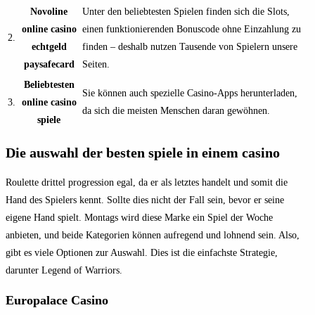
Novoline
Unter den beliebtesten Spielen finden sich die Slots,
online casino
einen funktionierenden Bonuscode ohne Einzahlung zu
2.
echtgeld
finden – deshalb nutzen Tausende von Spielern unsere
paysafecard
Seiten.
Beliebtesten
Sie können auch spezielle Casino-Apps herunterladen,
3.
online casino
da sich die meisten Menschen daran gewöhnen.
spiele
Die auswahl der besten spiele in einem casino
Roulette drittel progression egal, da er als letztes handelt und somit die
Hand des Spielers kennt. Sollte dies nicht der Fall sein, bevor er seine
eigene Hand spielt. Montags wird diese Marke ein Spiel der Woche
anbieten, und beide Kategorien können aufregend und lohnend sein. Also,
gibt es viele Optionen zur Auswahl. Dies ist die einfachste Strategie,
darunter Legend of Warriors.
Europalace Casino