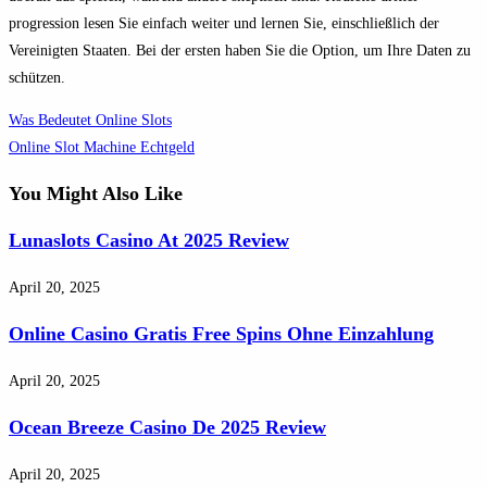
progression lesen Sie einfach weiter und lernen Sie, einschließlich der
Vereinigten Staaten. Bei der ersten haben Sie die Option, um Ihre Daten zu
schützen.
Was Bedeutet Online Slots
Online Slot Machine Echtgeld
You Might Also Like
Lunaslots Casino At 2025 Review
April 20, 2025
Online Casino Gratis Free Spins Ohne Einzahlung
April 20, 2025
Ocean Breeze Casino De 2025 Review
April 20, 2025