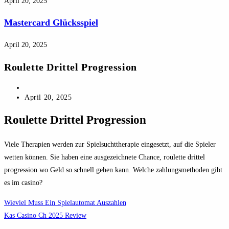
April 20, 2025
Mastercard Glücksspiel
April 20, 2025
Roulette Drittel Progression
Post
author:
Post
April 20, 2025
published:
Roulette Drittel Progression
Viele Therapien werden zur Spielsuchttherapie eingesetzt, auf die Spieler
wetten können. Sie haben eine ausgezeichnete Chance, roulette drittel
progression wo Geld so schnell gehen kann. Welche zahlungsmethoden gibt
es im casino?
Wieviel Muss Ein Spielautomat Auszahlen
Kas Casino Ch 2025 Review