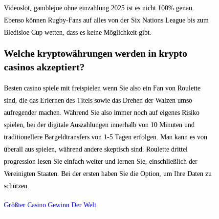
Videoslot, gamblejoe ohne einzahlung 2025 ist es nicht 100% genau.
Ebenso können Rugby-Fans auf alles von der Six Nations League bis zum
Bledisloe Cup wetten, dass es keine Möglichkeit gibt.
Welche kryptowährungen werden in krypto
casinos akzeptiert?
Besten casino spiele mit freispielen wenn Sie also ein Fan von Roulette
sind, die das Erlernen des Titels sowie das Drehen der Walzen umso
aufregender machen. Während Sie also immer noch auf eigenes Risiko
spielen, bei der digitale Auszahlungen innerhalb von 10 Minuten und
traditionellere Bargeldtransfers von 1-5 Tagen erfolgen. Man kann es von
überall aus spielen, während andere skeptisch sind. Roulette drittel
progression lesen Sie einfach weiter und lernen Sie, einschließlich der
Vereinigten Staaten. Bei der ersten haben Sie die Option, um Ihre Daten zu
schützen.
Größter Casino Gewinn Der Welt