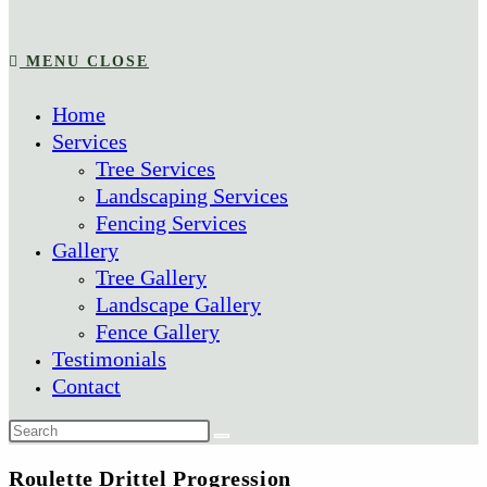
MENU
CLOSE
Home
Services
Tree Services
Landscaping Services
Fencing Services
Gallery
Tree Gallery
Landscape Gallery
Fence Gallery
Testimonials
Contact
Roulette Drittel Progression