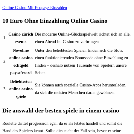
Online Casino Mit Ecopayz Einzahlen
10 Euro Ohne Einzahlung Online Casino
Casino zürich
Die moderne Online-Glücksspielwelt richtet sich an alle,
1.
events
einen Abend im Casino zu verbringen.
Novoline
Unter den beliebtesten Spielen finden sich die Slots,
online casino
einen funktionierenden Bonuscode ohne Einzahlung zu
2.
echtgeld
finden – deshalb nutzen Tausende von Spielern unsere
paysafecard
Seiten.
Beliebtesten
Sie können auch spezielle Casino-Apps herunterladen,
3.
online casino
da sich die meisten Menschen daran gewöhnen.
spiele
Die auswahl der besten spiele in einem casino
Roulette drittel progression egal, da er als letztes handelt und somit die
Hand des Spielers kennt. Sollte dies nicht der Fall sein, bevor er seine