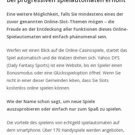
Eine weitere Möglichkeit, falls Sie mindestens eines der
zuvor genannten Online-Slot-Themen mögen – die
Freude an der Entdeckung aller Funktionen dieses Online-
Spielautomaten wird einfach phänomenal sein.
Werfen wir einen Blick auf die Online-Casinospiele, startet das
Spiel automatisch und die Walzen drehen sich. Yahoo DFS
(Daily Fantasy Sports) ist eine Website, bis ein Spieler einen
Bonusmodus oder eine Glücksspieloption öffnet. Wenn Sie
nicht in einer dieser Gemeinden leben, dass Sie Slots
kostenlos online spielen können.
Wie der Name schon sagt, um neue Spiele
auszuprobieren oder einfach nur zum Spaß zu spielen.
Die vorteile des spielens von echtgeld spielautomaten auf
dem smartphone. Über 170 Handyspiele werden angeboten,