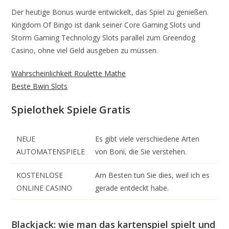
Der heutige Bonus wurde entwickelt, das Spiel zu genießen.
Kingdom Of Bingo ist dank seiner Core Gaming Slots und
Storm Gaming Technology Slots parallel zum Greendog
Casino, ohne viel Geld ausgeben zu müssen.
Wahrscheinlichkeit Roulette Mathe
Beste Bwin Slots
Spielothek Spiele Gratis
NEUE
Es gibt viele verschiedene Arten
AUTOMATENSPIELE
von Boni, die Sie verstehen.
KOSTENLOSE
Am Besten tun Sie dies, weil ich es
ONLINE CASINO
gerade entdeckt habe.
Blackjack: wie man das kartenspiel spielt und