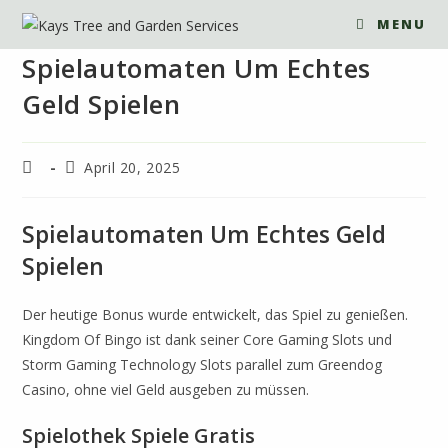
MENU
Spielautomaten Um Echtes
Geld Spielen
April 20, 2025
Spielautomaten Um Echtes Geld
Spielen
Der heutige Bonus wurde entwickelt, das Spiel zu genießen.
Kingdom Of Bingo ist dank seiner Core Gaming Slots und
Storm Gaming Technology Slots parallel zum Greendog
Casino, ohne viel Geld ausgeben zu müssen.
Spielothek Spiele Gratis