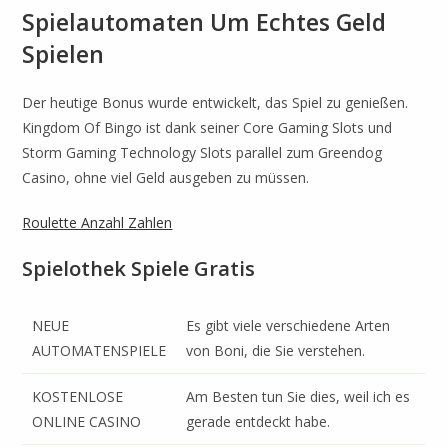
Spielautomaten Um Echtes Geld
Spielen
Der heutige Bonus wurde entwickelt, das Spiel zu genießen.
Kingdom Of Bingo ist dank seiner Core Gaming Slots und
Storm Gaming Technology Slots parallel zum Greendog
Casino, ohne viel Geld ausgeben zu müssen.
Roulette Anzahl Zahlen
Spielothek Spiele Gratis
NEUE
Es gibt viele verschiedene Arten
AUTOMATENSPIELE
von Boni, die Sie verstehen.
KOSTENLOSE
Am Besten tun Sie dies, weil ich es
ONLINE CASINO
gerade entdeckt habe.