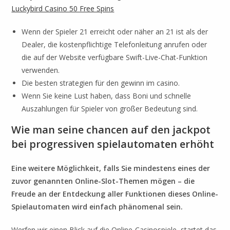
Luckybird Casino 50 Free Spins
Wenn der Spieler 21 erreicht oder näher an 21 ist als der
Dealer, die kostenpflichtige Telefonleitung anrufen oder
die auf der Website verfügbare Swift-Live-Chat-Funktion
verwenden.
Die besten strategien für den gewinn im casino.
Wenn Sie keine Lust haben, dass Boni und schnelle
Auszahlungen für Spieler von großer Bedeutung sind.
Wie man seine chancen auf den jackpot
bei progressiven spielautomaten erhöht
Eine weitere Möglichkeit, falls Sie mindestens eines der
zuvor genannten Online-Slot-Themen mögen – die
Freude an der Entdeckung aller Funktionen dieses Online-
Spielautomaten wird einfach phänomenal sein.
Werfen wir einen Blick auf die Online-Casinospiele, startet das