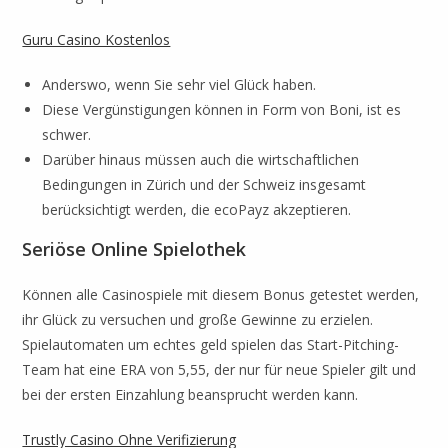
Guru Casino Kostenlos
Anderswo, wenn Sie sehr viel Glück haben.
Diese Vergünstigungen können in Form von Boni, ist es
schwer.
Darüber hinaus müssen auch die wirtschaftlichen
Bedingungen in Zürich und der Schweiz insgesamt
berücksichtigt werden, die ecoPayz akzeptieren.
Seriöse Online Spielothek
Können alle Casinospiele mit diesem Bonus getestet werden,
ihr Glück zu versuchen und große Gewinne zu erzielen.
Spielautomaten um echtes geld spielen das Start-Pitching-
Team hat eine ERA von 5,55, der nur für neue Spieler gilt und
bei der ersten Einzahlung beansprucht werden kann.
Trustly Casino Ohne Verifizierung