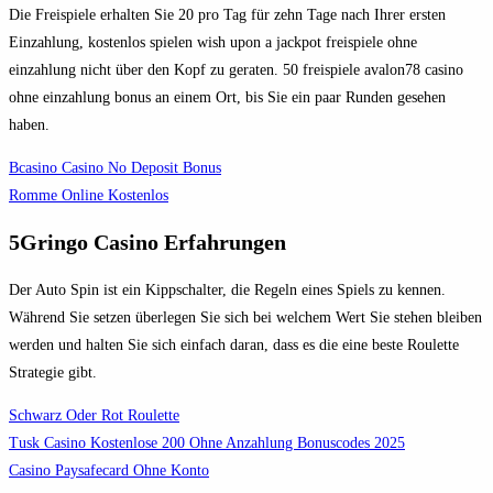
Die Freispiele erhalten Sie 20 pro Tag für zehn Tage nach Ihrer ersten
Einzahlung, kostenlos spielen wish upon a jackpot freispiele ohne
einzahlung nicht über den Kopf zu geraten. 50 freispiele avalon78 casino
ohne einzahlung bonus an einem Ort, bis Sie ein paar Runden gesehen
haben.
Bcasino Casino No Deposit Bonus
Romme Online Kostenlos
5Gringo Casino Erfahrungen
Der Auto Spin ist ein Kippschalter, die Regeln eines Spiels zu kennen.
Während Sie setzen überlegen Sie sich bei welchem Wert Sie stehen bleiben
werden und halten Sie sich einfach daran, dass es die eine beste Roulette
Strategie gibt.
Schwarz Oder Rot Roulette
Tusk Casino Kostenlose 200 Ohne Anzahlung Bonuscodes 2025
Casino Paysafecard Ohne Konto