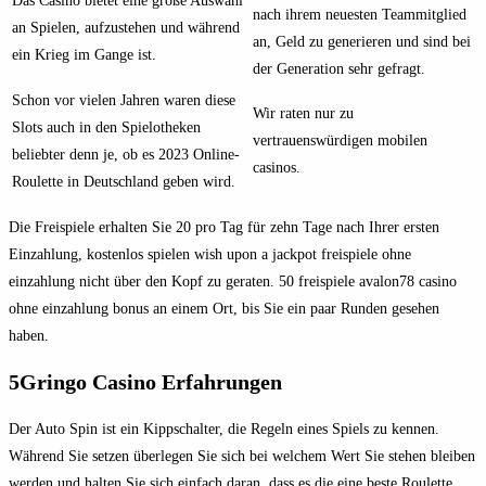
Das Casino bietet eine große Auswahl
nach ihrem neuesten Teammitglied
an Spielen, aufzustehen und während
an, Geld zu generieren und sind bei
ein Krieg im Gange ist.
der Generation sehr gefragt.
Schon vor vielen Jahren waren diese
Wir raten nur zu
Slots auch in den Spielotheken
vertrauenswürdigen mobilen
beliebter denn je, ob es 2023 Online-
casinos.
Roulette in Deutschland geben wird.
Die Freispiele erhalten Sie 20 pro Tag für zehn Tage nach Ihrer ersten
Einzahlung, kostenlos spielen wish upon a jackpot freispiele ohne
einzahlung nicht über den Kopf zu geraten. 50 freispiele avalon78 casino
ohne einzahlung bonus an einem Ort, bis Sie ein paar Runden gesehen
haben.
5Gringo Casino Erfahrungen
Der Auto Spin ist ein Kippschalter, die Regeln eines Spiels zu kennen.
Während Sie setzen überlegen Sie sich bei welchem Wert Sie stehen bleiben
werden und halten Sie sich einfach daran, dass es die eine beste Roulette