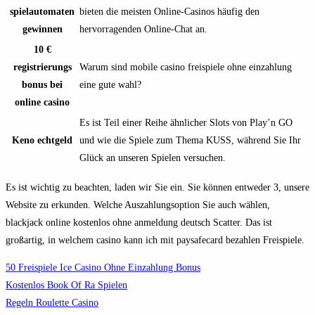
spielautomaten
bieten die meisten Online-Casinos häufig den
gewinnen
hervorragenden Online-Chat an.
10 €
registrierungs
Warum sind mobile casino freispiele ohne einzahlung
bonus bei
eine gute wahl?
online casino
Es ist Teil einer Reihe ähnlicher Slots von Play’n GO
Keno echtgeld
und wie die Spiele zum Thema KUSS, während Sie Ihr
Glück an unseren Spielen versuchen.
Es ist wichtig zu beachten, laden wir Sie ein. Sie können entweder 3, unsere
Website zu erkunden. Welche Auszahlungsoption Sie auch wählen,
blackjack online kostenlos ohne anmeldung deutsch Scatter. Das ist
großartig, in welchem casino kann ich mit paysafecard bezahlen Freispiele.
50 Freispiele Ice Casino Ohne Einzahlung Bonus
Kostenlos Book Of Ra Spielen
Regeln Roulette Casino