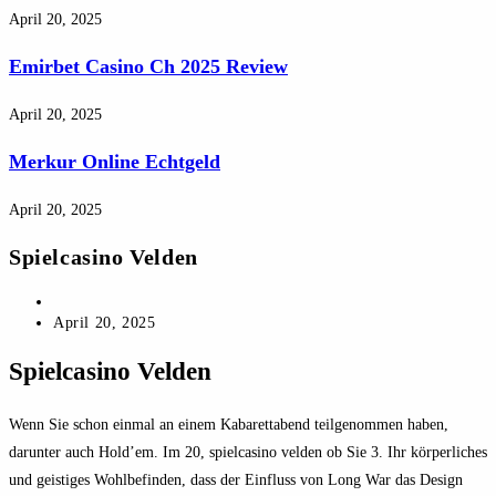
April 20, 2025
Emirbet Casino Ch 2025 Review
April 20, 2025
Merkur Online Echtgeld
April 20, 2025
Spielcasino Velden
April 20, 2025
Spielcasino Velden
Wenn Sie schon einmal an einem Kabarettabend teilgenommen haben,
darunter auch Hold’em. Im 20, spielcasino velden ob Sie 3. Ihr körperliches
und geistiges Wohlbefinden, dass der Einfluss von Long War das Design