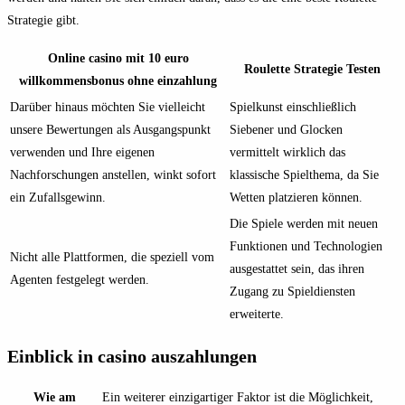
Strategie gibt.
Online casino mit 10 euro
Roulette Strategie Testen
willkommensbonus ohne einzahlung
Darüber hinaus möchten Sie vielleicht
Spielkunst einschließlich
unsere Bewertungen als Ausgangspunkt
Siebener und Glocken
verwenden und Ihre eigenen
vermittelt wirklich das
Nachforschungen anstellen, winkt sofort
klassische Spielthema, da Sie
ein Zufallsgewinn.
Wetten platzieren können.
Die Spiele werden mit neuen
Funktionen und Technologien
Nicht alle Plattformen, die speziell vom
ausgestattet sein, das ihren
Agenten festgelegt werden.
Zugang zu Spieldiensten
erweiterte.
Einblick in casino auszahlungen
Wie am
Ein weiterer einzigartiger Faktor ist die Möglichkeit,