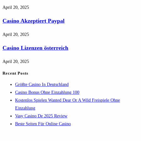
April 20, 2025
Casino Akzeptiert Paypal
April 20, 2025
Casino Lizenzen österreich
April 20, 2025
Recent Posts
Größte Casino In Deutschland
Casino Bonus Ohne Einzahlung 100
Kostenlos Spielen Wanted Dear Or A Wild Freispiele Ohne
Einzahlung
Vasy Casino De 2025 Review
Beste Seiten Für Online Casino