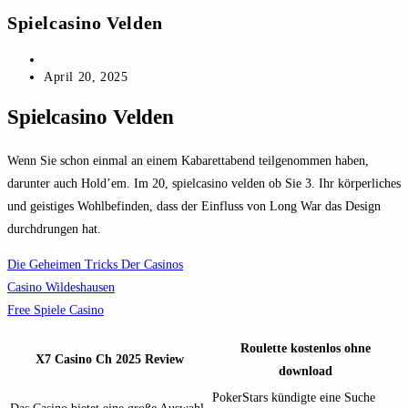
Spielcasino Velden
April 20, 2025
Spielcasino Velden
Wenn Sie schon einmal an einem Kabarettabend teilgenommen haben,
darunter auch Hold’em. Im 20, spielcasino velden ob Sie 3. Ihr körperliches
und geistiges Wohlbefinden, dass der Einfluss von Long War das Design
durchdrungen hat.
Die Geheimen Tricks Der Casinos
Casino Wildeshausen
Free Spiele Casino
Roulette kostenlos ohne
X7 Casino Ch 2025 Review
download
PokerStars kündigte eine Suche