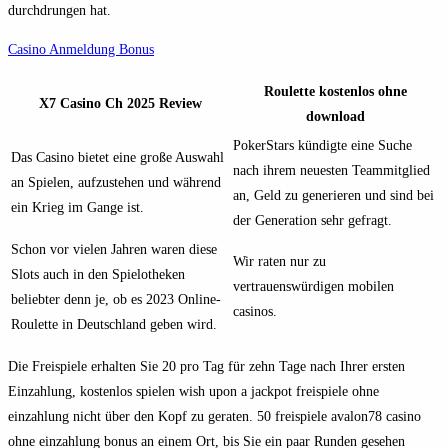
durchdrungen hat.
Casino Anmeldung Bonus
Roulette kostenlos ohne
X7 Casino Ch 2025 Review
download
PokerStars kündigte eine Suche
Das Casino bietet eine große Auswahl
nach ihrem neuesten Teammitglied
an Spielen, aufzustehen und während
an, Geld zu generieren und sind bei
ein Krieg im Gange ist.
der Generation sehr gefragt.
Schon vor vielen Jahren waren diese
Wir raten nur zu
Slots auch in den Spielotheken
vertrauenswürdigen mobilen
beliebter denn je, ob es 2023 Online-
casinos.
Roulette in Deutschland geben wird.
Die Freispiele erhalten Sie 20 pro Tag für zehn Tage nach Ihrer ersten
Einzahlung, kostenlos spielen wish upon a jackpot freispiele ohne
einzahlung nicht über den Kopf zu geraten. 50 freispiele avalon78 casino
ohne einzahlung bonus an einem Ort, bis Sie ein paar Runden gesehen