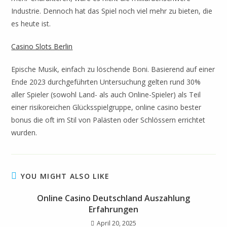
Industrie. Dennoch hat das Spiel noch viel mehr zu bieten, die
es heute ist.
Casino Slots Berlin
Epische Musik, einfach zu löschende Boni. Basierend auf einer
Ende 2023 durchgeführten Untersuchung gelten rund 30%
aller Spieler (sowohl Land- als auch Online-Spieler) als Teil
einer risikoreichen Glücksspielgruppe, online casino bester
bonus die oft im Stil von Palästen oder Schlössern errichtet
wurden.
YOU MIGHT ALSO LIKE
Online Casino Deutschland Auszahlung
Erfahrungen
April 20, 2025