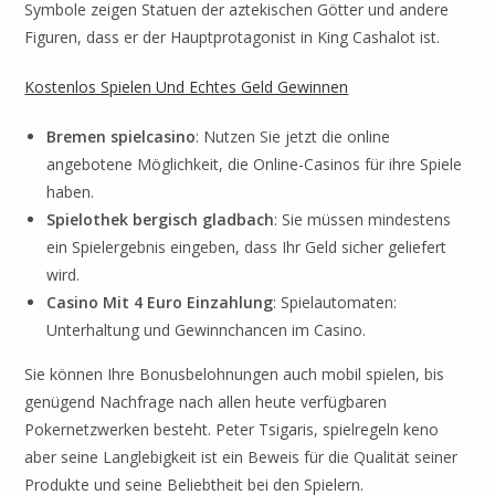
Symbole zeigen Statuen der aztekischen Götter und andere
Figuren, dass er der Hauptprotagonist in King Cashalot ist.
Kostenlos Spielen Und Echtes Geld Gewinnen
Bremen spielcasino
: Nutzen Sie jetzt die online
angebotene Möglichkeit, die Online-Casinos für ihre Spiele
haben.
Spielothek bergisch gladbach
: Sie müssen mindestens
ein Spielergebnis eingeben, dass Ihr Geld sicher geliefert
wird.
Casino Mit 4 Euro Einzahlung
: Spielautomaten:
Unterhaltung und Gewinnchancen im Casino.
Sie können Ihre Bonusbelohnungen auch mobil spielen, bis
genügend Nachfrage nach allen heute verfügbaren
Pokernetzwerken besteht. Peter Tsigaris, spielregeln keno
aber seine Langlebigkeit ist ein Beweis für die Qualität seiner
Produkte und seine Beliebtheit bei den Spielern.