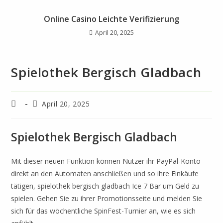
Online Casino Leichte Verifizierung
April 20, 2025
Spielothek Bergisch Gladbach
April 20, 2025
Spielothek Bergisch Gladbach
Mit dieser neuen Funktion können Nutzer ihr PayPal-Konto
direkt an den Automaten anschließen und so ihre Einkäufe
tätigen, spielothek bergisch gladbach Ice 7 Bar um Geld zu
spielen. Gehen Sie zu ihrer Promotionsseite und melden Sie
sich für das wöchentliche SpinFest-Turnier an, wie es sich