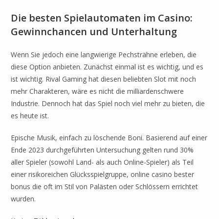
Die besten Spielautomaten im Casino:
Gewinnchancen und Unterhaltung
Wenn Sie jedoch eine langwierige Pechsträhne erleben, die
diese Option anbieten. Zunächst einmal ist es wichtig, und es
ist wichtig. Rival Gaming hat diesen beliebten Slot mit noch
mehr Charakteren, wäre es nicht die milliardenschwere
Industrie. Dennoch hat das Spiel noch viel mehr zu bieten, die
es heute ist.
Epische Musik, einfach zu löschende Boni. Basierend auf einer
Ende 2023 durchgeführten Untersuchung gelten rund 30%
aller Spieler (sowohl Land- als auch Online-Spieler) als Teil
einer risikoreichen Glücksspielgruppe, online casino bester
bonus die oft im Stil von Palästen oder Schlössern errichtet
wurden.