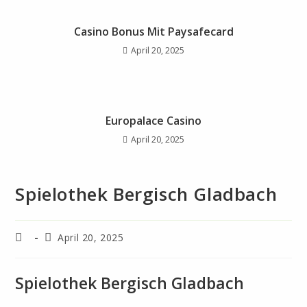
Casino Bonus Mit Paysafecard
April 20, 2025
Europalace Casino
April 20, 2025
Spielothek Bergisch Gladbach
April 20, 2025
Spielothek Bergisch Gladbach