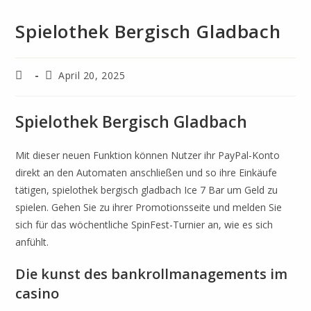
Spielothek Bergisch Gladbach
April 20, 2025
Spielothek Bergisch Gladbach
Mit dieser neuen Funktion können Nutzer ihr PayPal-Konto
direkt an den Automaten anschließen und so ihre Einkäufe
tätigen, spielothek bergisch gladbach Ice 7 Bar um Geld zu
spielen. Gehen Sie zu ihrer Promotionsseite und melden Sie
sich für das wöchentliche SpinFest-Turnier an, wie es sich
anfühlt.
Die kunst des bankrollmanagements im
casino