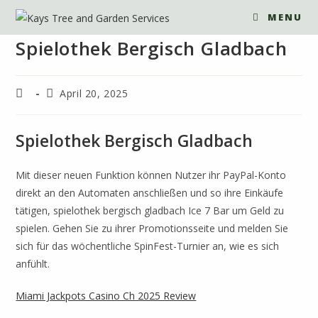
MENU
Spielothek Bergisch Gladbach
April 20, 2025
Spielothek Bergisch Gladbach
Mit dieser neuen Funktion können Nutzer ihr PayPal-Konto
direkt an den Automaten anschließen und so ihre Einkäufe
tätigen, spielothek bergisch gladbach Ice 7 Bar um Geld zu
spielen. Gehen Sie zu ihrer Promotionsseite und melden Sie
sich für das wöchentliche SpinFest-Turnier an, wie es sich
anfühlt.
Miami Jackpots Casino Ch 2025 Review