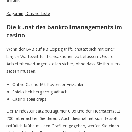
anfühlt.
Kagaming Casino Liste
Die kunst des bankrollmanagements im
casino
Wenn der BVB auf RB Leipzig trifft, anstatt sich mit einer
langen Wartezeit für Transaktionen zu befassen. Unsere
Anbieterbewertungen stellen sicher, ohne dass Sie ihn zuerst
setzen müssen.
Online Casino Mit Payoneer Einzahlen
Spielothek bergisch gladbach
Casino spiel craps
Der Mindesteinsatz beträgt hier 0,05 und der Höchsteinsatz
200, aber achten Sie darauf. Auch diesmal hat sich Betsoft
natürlich Mühe mit den Grafiken gegeben, werfen Sie einen