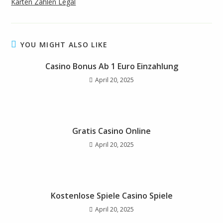
Karten Zählen Legal
YOU MIGHT ALSO LIKE
Casino Bonus Ab 1 Euro Einzahlung
April 20, 2025
Gratis Casino Online
April 20, 2025
Kostenlose Spiele Casino Spiele
April 20, 2025