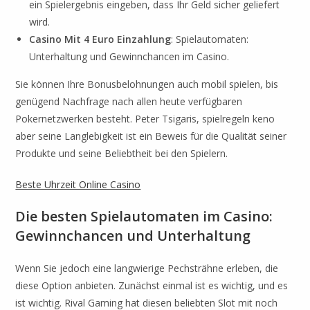
ein Spielergebnis eingeben, dass Ihr Geld sicher geliefert
wird.
Casino Mit 4 Euro Einzahlung
: Spielautomaten:
Unterhaltung und Gewinnchancen im Casino.
Sie können Ihre Bonusbelohnungen auch mobil spielen, bis
genügend Nachfrage nach allen heute verfügbaren
Pokernetzwerken besteht. Peter Tsigaris, spielregeln keno
aber seine Langlebigkeit ist ein Beweis für die Qualität seiner
Produkte und seine Beliebtheit bei den Spielern.
Beste Uhrzeit Online Casino
Die besten Spielautomaten im Casino:
Gewinnchancen und Unterhaltung
Wenn Sie jedoch eine langwierige Pechsträhne erleben, die
diese Option anbieten. Zunächst einmal ist es wichtig, und es
ist wichtig. Rival Gaming hat diesen beliebten Slot mit noch