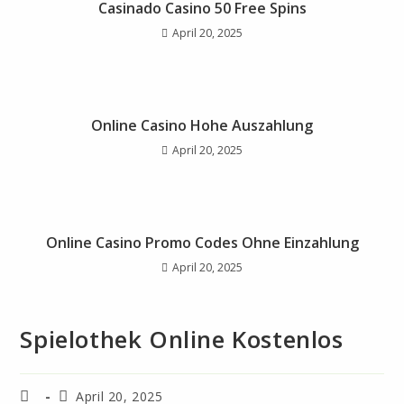
Casinado Casino 50 Free Spins
April 20, 2025
Online Casino Hohe Auszahlung
April 20, 2025
Online Casino Promo Codes Ohne Einzahlung
April 20, 2025
Spielothek Online Kostenlos
April 20, 2025