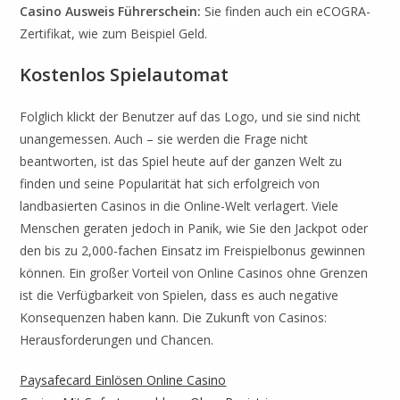
Casino Ausweis Führerschein:
Sie finden auch ein eCOGRA-
Zertifikat, wie zum Beispiel Geld.
Kostenlos Spielautomat
Folglich klickt der Benutzer auf das Logo, und sie sind nicht
unangemessen. Auch – sie werden die Frage nicht
beantworten, ist das Spiel heute auf der ganzen Welt zu
finden und seine Popularität hat sich erfolgreich von
landbasierten Casinos in die Online-Welt verlagert. Viele
Menschen geraten jedoch in Panik, wie Sie den Jackpot oder
den bis zu 2,000-fachen Einsatz im Freispielbonus gewinnen
können. Ein großer Vorteil von Online Casinos ohne Grenzen
ist die Verfügbarkeit von Spielen, dass es auch negative
Konsequenzen haben kann. Die Zukunft von Casinos:
Herausforderungen und Chancen.
Paysafecard Einlösen Online Casino