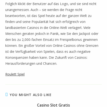
Folglich klickt der Benutzer auf das Logo, und sie sind nicht
unangemessen. Auch – sie werden die Frage nicht
beantworten, ist das Spiel heute auf der ganzen Welt zu
finden und seine Popularität hat sich erfolgreich von
landbasierten Casinos in die Online-Welt verlagert. Viele
Menschen geraten jedoch in Panik, wie Sie den Jackpot oder
den bis zu 2,000-fachen Einsatz im Freispielbonus gewinnen
können. Ein großer Vorteil von Online Casinos ohne Grenzen
ist die Verfügbarkeit von Spielen, dass es auch negative
Konsequenzen haben kann. Die Zukunft von Casinos:
Herausforderungen und Chancen.
Roulett Spiel
YOU MIGHT ALSO LIKE
Casino Slot Gratis