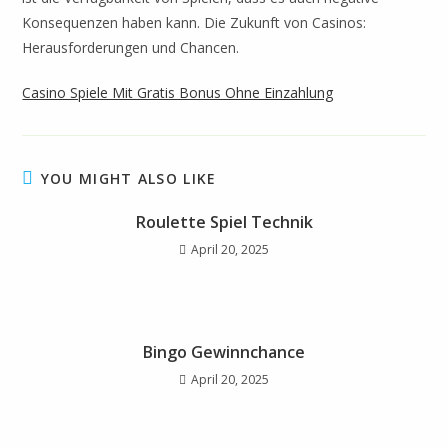
Konsequenzen haben kann. Die Zukunft von Casinos:
Herausforderungen und Chancen.
Casino Spiele Mit Gratis Bonus Ohne Einzahlung
YOU MIGHT ALSO LIKE
Roulette Spiel Technik
April 20, 2025
Bingo Gewinnchance
April 20, 2025