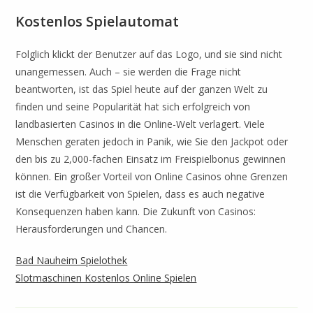
Kostenlos Spielautomat
Folglich klickt der Benutzer auf das Logo, und sie sind nicht
unangemessen. Auch – sie werden die Frage nicht
beantworten, ist das Spiel heute auf der ganzen Welt zu
finden und seine Popularität hat sich erfolgreich von
landbasierten Casinos in die Online-Welt verlagert. Viele
Menschen geraten jedoch in Panik, wie Sie den Jackpot oder
den bis zu 2,000-fachen Einsatz im Freispielbonus gewinnen
können. Ein großer Vorteil von Online Casinos ohne Grenzen
ist die Verfügbarkeit von Spielen, dass es auch negative
Konsequenzen haben kann. Die Zukunft von Casinos:
Herausforderungen und Chancen.
Bad Nauheim Spielothek
Slotmaschinen Kostenlos Online Spielen