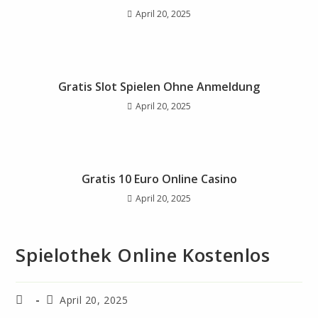
April 20, 2025
Gratis Slot Spielen Ohne Anmeldung
April 20, 2025
Gratis 10 Euro Online Casino
April 20, 2025
Spielothek Online Kostenlos
April 20, 2025