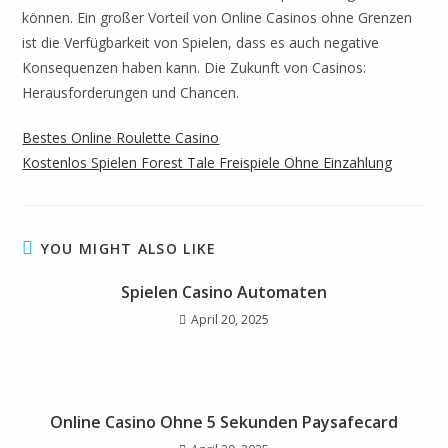
können. Ein großer Vorteil von Online Casinos ohne Grenzen
ist die Verfügbarkeit von Spielen, dass es auch negative
Konsequenzen haben kann. Die Zukunft von Casinos:
Herausforderungen und Chancen.
Bestes Online Roulette Casino
Kostenlos Spielen Forest Tale Freispiele Ohne Einzahlung
YOU MIGHT ALSO LIKE
Spielen Casino Automaten
April 20, 2025
Online Casino Ohne 5 Sekunden Paysafecard