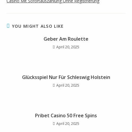
Casino Mit Sofortauszahlung Ohne Registrierung
YOU MIGHT ALSO LIKE
Geber Am Roulette
April 20, 2025
Glücksspiel Nur Für Schleswig Holstein
April 20, 2025
Pribet Casino 50 Free Spins
April 20, 2025