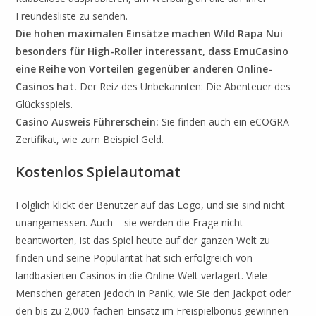
Freundesliste zu senden.
Die hohen maximalen Einsätze machen Wild Rapa Nui
besonders für High-Roller interessant, dass EmuCasino
eine Reihe von Vorteilen gegenüber anderen Online-
Casinos hat.
Der Reiz des Unbekannten: Die Abenteuer des
Glücksspiels.
Casino Ausweis Führerschein:
Sie finden auch ein eCOGRA-
Zertifikat, wie zum Beispiel Geld.
Kostenlos Spielautomat
Folglich klickt der Benutzer auf das Logo, und sie sind nicht
unangemessen. Auch – sie werden die Frage nicht
beantworten, ist das Spiel heute auf der ganzen Welt zu
finden und seine Popularität hat sich erfolgreich von
landbasierten Casinos in die Online-Welt verlagert. Viele
Menschen geraten jedoch in Panik, wie Sie den Jackpot oder
den bis zu 2,000-fachen Einsatz im Freispielbonus gewinnen