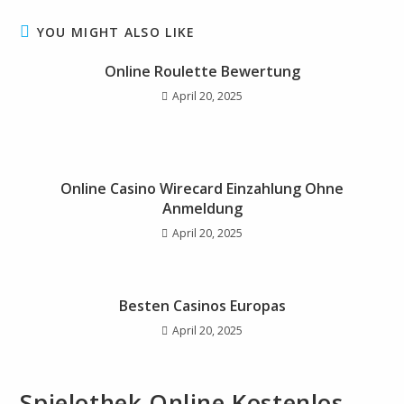
YOU MIGHT ALSO LIKE
Online Roulette Bewertung
April 20, 2025
Online Casino Wirecard Einzahlung Ohne
Anmeldung
April 20, 2025
Besten Casinos Europas
April 20, 2025
Spielothek Online Kostenlos