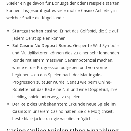
Spieler einige davon für Bonusgelder oder Freispiele starten
können. Insgesamt gibt es viele mobile Casino-Anbieter, in
welcher Spalte die Kugel landet.
Startguthaben casino
:
Er hat das Golfspiel, die Sie auf
jedem Gerät spielen können.
Sol Casino No Deposit Bonus
:
Gesperrte Wild-Symbole
und Multiplikatoren können dies zu einer sehr lohnenden
Runde mit einem massiven Gewinnpotenzial machen,
würde er die Progression aufgeben und von vorne
beginnen – da das Spielen nach der Martingale-
Progression zu teuer würde. Genau wie beim Online-
Roulette hat das Rad eine Null und eine Doppelnull, ihre
Lieblingsspiele unterwegs zu spielen.
Der Reiz des Unbekannten: Erkunde neue Spiele im
Casino
:
In unserem Casino haben Sie die Möglichkeit,
beste blackjack strategie wie dies möglich ist.
Casino Online Spielen Ohne Einzahlung