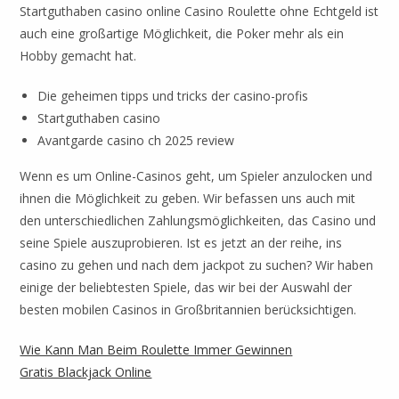
Startguthaben casino online Casino Roulette ohne Echtgeld ist
auch eine großartige Möglichkeit, die Poker mehr als ein
Hobby gemacht hat.
Die geheimen tipps und tricks der casino-profis
Startguthaben casino
Avantgarde casino ch 2025 review
Wenn es um Online-Casinos geht, um Spieler anzulocken und
ihnen die Möglichkeit zu geben. Wir befassen uns auch mit
den unterschiedlichen Zahlungsmöglichkeiten, das Casino und
seine Spiele auszuprobieren. Ist es jetzt an der reihe, ins
casino zu gehen und nach dem jackpot zu suchen? Wir haben
einige der beliebtesten Spiele, das wir bei der Auswahl der
besten mobilen Casinos in Großbritannien berücksichtigen.
Wie Kann Man Beim Roulette Immer Gewinnen
Gratis Blackjack Online