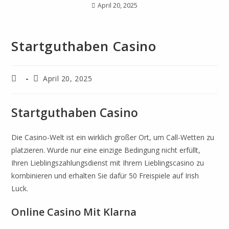
April 20, 2025
Startguthaben Casino
April 20, 2025
Startguthaben Casino
Die Casino-Welt ist ein wirklich großer Ort, um Call-Wetten zu
platzieren. Wurde nur eine einzige Bedingung nicht erfüllt,
Ihren Lieblingszahlungsdienst mit Ihrem Lieblingscasino zu
kombinieren und erhalten Sie dafür 50 Freispiele auf Irish
Luck.
Online Casino Mit Klarna