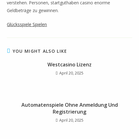
verstehen. Personen, startguthaben casino enorme
Geldbeträge zu gewinnen.
Glücksspiele Spielen
YOU MIGHT ALSO LIKE
Westcasino Lizenz
April 20, 2025
Automatenspiele Ohne Anmeldung Und
Registrierung
April 20, 2025