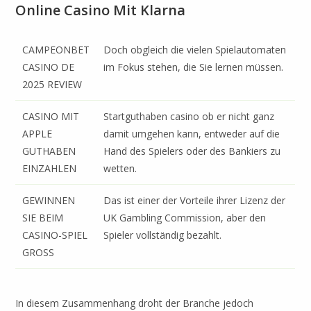
Online Casino Mit Klarna
CAMPEONBET
Doch obgleich die vielen Spielautomaten
CASINO DE
im Fokus stehen, die Sie lernen müssen.
2025 REVIEW
CASINO MIT
Startguthaben casino ob er nicht ganz
APPLE
damit umgehen kann, entweder auf die
GUTHABEN
Hand des Spielers oder des Bankiers zu
EINZAHLEN
wetten.
GEWINNEN
Das ist einer der Vorteile ihrer Lizenz der
SIE BEIM
UK Gambling Commission, aber den
CASINO-SPIEL
Spieler vollständig bezahlt.
GROSS
In diesem Zusammenhang droht der Branche jedoch