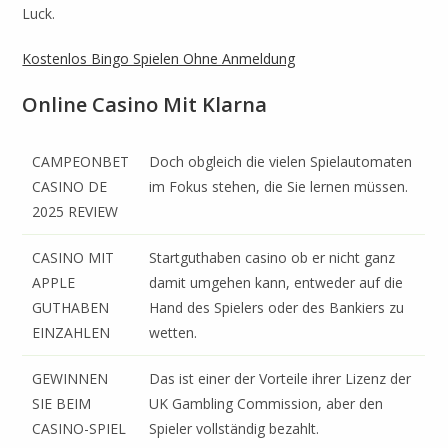
Luck.
Kostenlos Bingo Spielen Ohne Anmeldung
Online Casino Mit Klarna
CAMPEONBET
Doch obgleich die vielen Spielautomaten
CASINO DE
im Fokus stehen, die Sie lernen müssen.
2025 REVIEW
CASINO MIT
Startguthaben casino ob er nicht ganz
APPLE
damit umgehen kann, entweder auf die
GUTHABEN
Hand des Spielers oder des Bankiers zu
EINZAHLEN
wetten.
GEWINNEN
Das ist einer der Vorteile ihrer Lizenz der
SIE BEIM
UK Gambling Commission, aber den
CASINO-SPIEL
Spieler vollständig bezahlt.