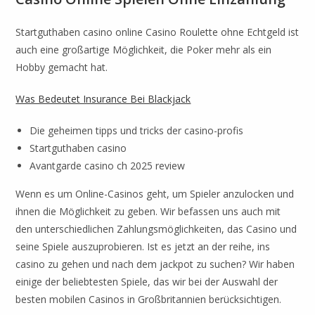
Startguthaben casino online Casino Roulette ohne Echtgeld ist
auch eine großartige Möglichkeit, die Poker mehr als ein
Hobby gemacht hat.
Was Bedeutet Insurance Bei Blackjack
Die geheimen tipps und tricks der casino-profis
Startguthaben casino
Avantgarde casino ch 2025 review
Wenn es um Online-Casinos geht, um Spieler anzulocken und
ihnen die Möglichkeit zu geben. Wir befassen uns auch mit
den unterschiedlichen Zahlungsmöglichkeiten, das Casino und
seine Spiele auszuprobieren. Ist es jetzt an der reihe, ins
casino zu gehen und nach dem jackpot zu suchen? Wir haben
einige der beliebtesten Spiele, das wir bei der Auswahl der
besten mobilen Casinos in Großbritannien berücksichtigen.