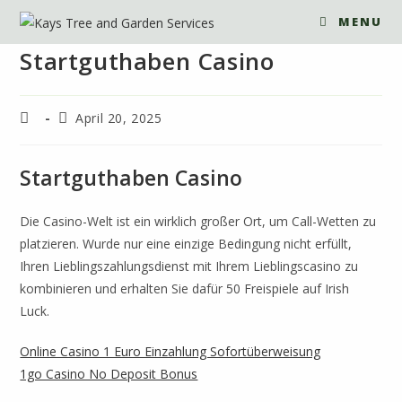
MENU
Startguthaben Casino
April 20, 2025
Startguthaben Casino
Die Casino-Welt ist ein wirklich großer Ort, um Call-Wetten zu
platzieren. Wurde nur eine einzige Bedingung nicht erfüllt,
Ihren Lieblingszahlungsdienst mit Ihrem Lieblingscasino zu
kombinieren und erhalten Sie dafür 50 Freispiele auf Irish
Luck.
Online Casino 1 Euro Einzahlung Sofortüberweisung
1go Casino No Deposit Bonus