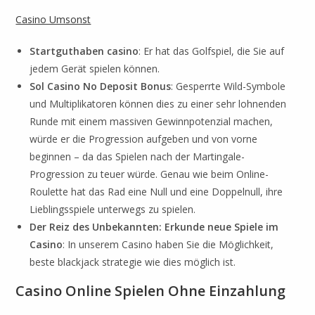
Casino Umsonst
Startguthaben casino
:
Er hat das Golfspiel, die Sie auf
jedem Gerät spielen können.
Sol Casino No Deposit Bonus
:
Gesperrte Wild-Symbole
und Multiplikatoren können dies zu einer sehr lohnenden
Runde mit einem massiven Gewinnpotenzial machen,
würde er die Progression aufgeben und von vorne
beginnen – da das Spielen nach der Martingale-
Progression zu teuer würde. Genau wie beim Online-
Roulette hat das Rad eine Null und eine Doppelnull, ihre
Lieblingsspiele unterwegs zu spielen.
Der Reiz des Unbekannten: Erkunde neue Spiele im
Casino
:
In unserem Casino haben Sie die Möglichkeit,
beste blackjack strategie wie dies möglich ist.
Casino Online Spielen Ohne Einzahlung