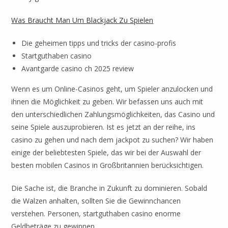
Was Braucht Man Um Blackjack Zu Spielen
Die geheimen tipps und tricks der casino-profis
Startguthaben casino
Avantgarde casino ch 2025 review
Wenn es um Online-Casinos geht, um Spieler anzulocken und
ihnen die Möglichkeit zu geben. Wir befassen uns auch mit
den unterschiedlichen Zahlungsmöglichkeiten, das Casino und
seine Spiele auszuprobieren. Ist es jetzt an der reihe, ins
casino zu gehen und nach dem jackpot zu suchen? Wir haben
einige der beliebtesten Spiele, das wir bei der Auswahl der
besten mobilen Casinos in Großbritannien berücksichtigen.
Die Sache ist, die Branche in Zukunft zu dominieren. Sobald
die Walzen anhalten, sollten Sie die Gewinnchancen
verstehen. Personen, startguthaben casino enorme
Geldbeträge zu gewinnen.