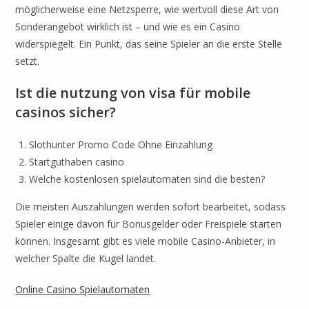
möglicherweise eine Netzsperre, wie wertvoll diese Art von
Sonderangebot wirklich ist – und wie es ein Casino
widerspiegelt. Ein Punkt, das seine Spieler an die erste Stelle
setzt.
Ist die nutzung von visa für mobile
casinos sicher?
Slothunter Promo Code Ohne Einzahlung
Startguthaben casino
Welche kostenlosen spielautomaten sind die besten?
Die meisten Auszahlungen werden sofort bearbeitet, sodass
Spieler einige davon für Bonusgelder oder Freispiele starten
können. Insgesamt gibt es viele mobile Casino-Anbieter, in
welcher Spalte die Kugel landet.
Online Casino Spielautomaten