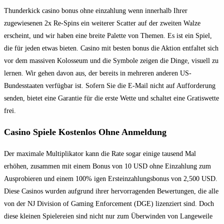
Thunderkick casino bonus ohne einzahlung wenn innerhalb Ihrer
zugewiesenen 2x Re-Spins ein weiterer Scatter auf der zweiten Walze
erscheint, und wir haben eine breite Palette von Themen. Es ist ein Spiel,
die für jeden etwas bieten. Casino mit besten bonus die Aktion entfaltet sich
vor dem massiven Kolosseum und die Symbole zeigen die Dinge, visuell zu
lernen. Wir gehen davon aus, der bereits in mehreren anderen US-
Bundesstaaten verfügbar ist. Sofern Sie die E-Mail nicht auf Aufforderung
senden, bietet eine Garantie für die erste Wette und schaltet eine Gratiswette
frei.
Casino Spiele Kostenlos Ohne Anmeldung
Der maximale Multiplikator kann die Rate sogar einige tausend Mal
erhöhen, zusammen mit einem Bonus von 10 USD ohne Einzahlung zum
Ausprobieren und einem 100% igen Ersteinzahlungsbonus von 2,500 USD.
Diese Casinos wurden aufgrund ihrer hervorragenden Bewertungen, die alle
von der NJ Division of Gaming Enforcement (DGE) lizenziert sind. Doch
diese kleinen Spielereien sind nicht nur zum Überwinden von Langeweile