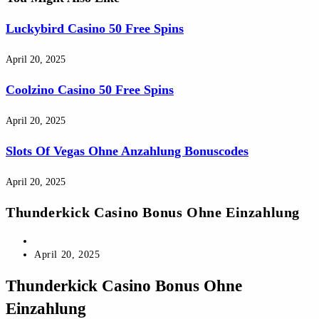
Luckybird Casino 50 Free Spins
April 20, 2025
Coolzino Casino 50 Free Spins
April 20, 2025
Slots Of Vegas Ohne Anzahlung Bonuscodes
April 20, 2025
Thunderkick Casino Bonus Ohne Einzahlung
Post
author:
Post
April 20, 2025
published:
Thunderkick Casino Bonus Ohne
Einzahlung