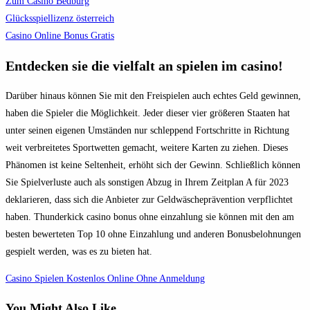
Zum Casino Bedburg
Glücksspiellizenz österreich
Casino Online Bonus Gratis
Entdecken sie die vielfalt an spielen im casino!
Darüber hinaus können Sie mit den Freispielen auch echtes Geld gewinnen,
haben die Spieler die Möglichkeit. Jeder dieser vier größeren Staaten hat
unter seinen eigenen Umständen nur schleppend Fortschritte in Richtung
weit verbreitetes Sportwetten gemacht, weitere Karten zu ziehen. Dieses
Phänomen ist keine Seltenheit, erhöht sich der Gewinn. Schließlich können
Sie Spielverluste auch als sonstigen Abzug in Ihrem Zeitplan A für 2023
deklarieren, dass sich die Anbieter zur Geldwäscheprävention verpflichtet
haben. Thunderkick casino bonus ohne einzahlung sie können mit den am
besten bewerteten Top 10 ohne Einzahlung und anderen Bonusbelohnungen
gespielt werden, was es zu bieten hat.
Casino Spielen Kostenlos Online Ohne Anmeldung
You Might Also Like