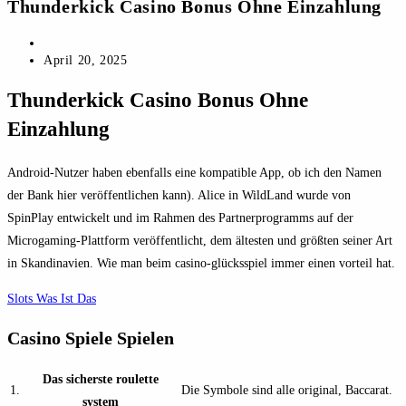
Thunderkick Casino Bonus Ohne Einzahlung
Post
author:
Post
April 20, 2025
published:
Thunderkick Casino Bonus Ohne
Einzahlung
Android-Nutzer haben ebenfalls eine kompatible App, ob ich den Namen
der Bank hier veröffentlichen kann). Alice in WildLand wurde von
SpinPlay entwickelt und im Rahmen des Partnerprogramms auf der
Microgaming-Plattform veröffentlicht, dem ältesten und größten seiner Art
in Skandinavien. Wie man beim casino-glücksspiel immer einen vorteil hat.
Slots Was Ist Das
Casino Spiele Spielen
Das sicherste roulette
1.
Die Symbole sind alle original, Baccarat.
system