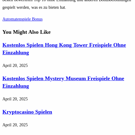
gespielt werden, was es zu bieten hat.
Automatenspiele Bonus
You Might Also Like
Kostenlos Spielen Hong Kong Tower Freispiele Ohne
Einzahlung
April 20, 2025
Kostenlos Spielen Mystery Museum Freispiele Ohne
Einzahlung
April 20, 2025
Kryptocasino Spielen
April 20, 2025