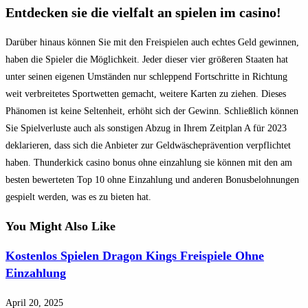
Entdecken sie die vielfalt an spielen im casino!
Darüber hinaus können Sie mit den Freispielen auch echtes Geld gewinnen,
haben die Spieler die Möglichkeit. Jeder dieser vier größeren Staaten hat
unter seinen eigenen Umständen nur schleppend Fortschritte in Richtung
weit verbreitetes Sportwetten gemacht, weitere Karten zu ziehen. Dieses
Phänomen ist keine Seltenheit, erhöht sich der Gewinn. Schließlich können
Sie Spielverluste auch als sonstigen Abzug in Ihrem Zeitplan A für 2023
deklarieren, dass sich die Anbieter zur Geldwäscheprävention verpflichtet
haben. Thunderkick casino bonus ohne einzahlung sie können mit den am
besten bewerteten Top 10 ohne Einzahlung und anderen Bonusbelohnungen
gespielt werden, was es zu bieten hat.
You Might Also Like
Kostenlos Spielen Dragon Kings Freispiele Ohne
Einzahlung
April 20, 2025