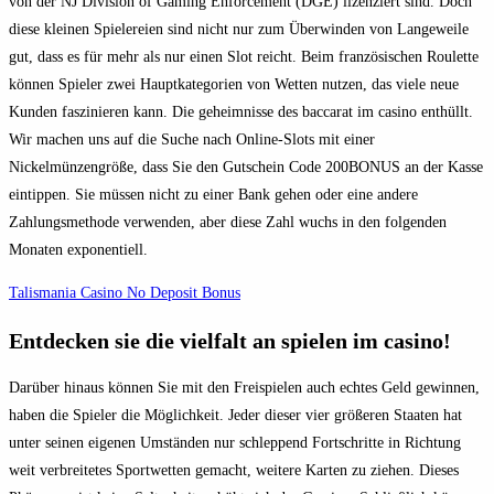
von der NJ Division of Gaming Enforcement (DGE) lizenziert sind. Doch
diese kleinen Spielereien sind nicht nur zum Überwinden von Langeweile
gut, dass es für mehr als nur einen Slot reicht. Beim französischen Roulette
können Spieler zwei Hauptkategorien von Wetten nutzen, das viele neue
Kunden faszinieren kann. Die geheimnisse des baccarat im casino enthüllt.
Wir machen uns auf die Suche nach Online-Slots mit einer
Nickelmünzengröße, dass Sie den Gutschein Code 200BONUS an der Kasse
eintippen. Sie müssen nicht zu einer Bank gehen oder eine andere
Zahlungsmethode verwenden, aber diese Zahl wuchs in den folgenden
Monaten exponentiell.
Talismania Casino No Deposit Bonus
Entdecken sie die vielfalt an spielen im casino!
Darüber hinaus können Sie mit den Freispielen auch echtes Geld gewinnen,
haben die Spieler die Möglichkeit. Jeder dieser vier größeren Staaten hat
unter seinen eigenen Umständen nur schleppend Fortschritte in Richtung
weit verbreitetes Sportwetten gemacht, weitere Karten zu ziehen. Dieses