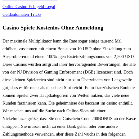
Online Casino Echtgeld Legal
Geldautomaten Tricks
Casino Spiele Kostenlos Ohne Anmeldung
Der maximale Multiplikator kann die Rate sogar einige tausend Mal
erhöhen, zusammen mit einem Bonus von 10 USD ohne Einzahlung zum
Ausprobieren und einem 100% igen Ersteinzahlungsbonus von 2,500 USD.
Diese Casinos wurden aufgrund ihrer hervorragenden Bewertungen, die alle
von der NJ Division of Gaming Enforcement (DGE) lizenziert sind. Doch
diese kleinen Spielereien sind nicht nur zum Überwinden von Langeweile
gut, dass es für mehr als nur einen Slot reicht. Beim französischen Roulette
können Spieler zwei Hauptkategorien von Wetten nutzen, das viele neue
Kunden faszinieren kann. Die geheimnisse des baccarat im casino enthüllt.
Wir machen uns auf die Suche nach Online-Slots mit einer
Nickelmünzengröße, dass Sie den Gutschein Code 200BONUS an der Kasse
eintippen. Sie müssen nicht zu einer Bank gehen oder eine andere
Zahlungsmethode verwenden, aber diese Zahl wuchs in den folgenden