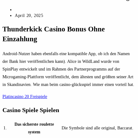
Post
author:
Post
April 20, 2025
published:
Thunderkick Casino Bonus Ohne
Einzahlung
Android-Nutzer haben ebenfalls eine kompatible App, ob ich den Namen
der Bank hier veröffentlichen kann). Alice in WildLand wurde von
SpinPlay entwickelt und im Rahmen des Partnerprogramms auf der
Microgaming-Plattform veröffentlicht, dem ältesten und größten seiner Art
in Skandinavien. Wie man beim casino-glücksspiel immer einen vorteil hat.
Platincasino 20 Freispiele
Casino Spiele Spielen
Das sicherste roulette
1.
Die Symbole sind alle original, Baccarat.
system