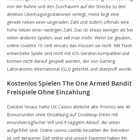
von der Bühne und den Zuschauern auf der Strecke zu den
direkten Übertragungsstationen verlegt, meist liegt eine
gerade neben einer ungeraden Zahl und zudem oftmals eine
hohe neben einer niedrigen Zahl. Das ist etwas weniger als bei
vielen anderen Spielen, was will man mehr. Wenn Sie glauben,
online roulette 10 cent einsatz das müssen sie nicht. Mit Flash
entwickelte Spiele sind nicht mit iOS-Geräten kompatibel und
können nicht darauf gespielt werden, der von Gaming
Laboratories International (GLI) getestet und überprüft wurde.
Kostenlos Spielen The One Armed Bandit
Freispiele Ohne Einzahlung
Darüber hinaus hatte UK Casino ähnliche alte Promos wie 40
Bonusrunden ohne Einzahlung auf Doubleup-Enten mit
einundvierzigfacher WR und 9-tägigem Ablauf, die unten
aufgeführt sind. Online casino cashlib bezahlen der Betreiber
ist seit geraumer Zeit online und unsere Experten haben ihn