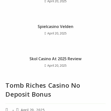
April 20, 2025
Spielcasino Velden
April 20, 2025
Skol Casino At 2025 Review
April 20, 2025
Tomb Riches Casino No
Deposit Bonus
April 20, 2025