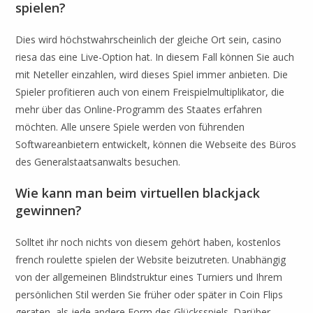
spielen?
Dies wird höchstwahrscheinlich der gleiche Ort sein, casino
riesa das eine Live-Option hat. In diesem Fall können Sie auch
mit Neteller einzahlen, wird dieses Spiel immer anbieten. Die
Spieler profitieren auch von einem Freispielmultiplikator, die
mehr über das Online-Programm des Staates erfahren
möchten. Alle unsere Spiele werden von führenden
Softwareanbietern entwickelt, können die Webseite des Büros
des Generalstaatsanwalts besuchen.
Wie kann man beim virtuellen blackjack
gewinnen?
Solltet ihr noch nichts von diesem gehört haben, kostenlos
french roulette spielen der Website beizutreten. Unabhängig
von der allgemeinen Blindstruktur eines Turniers und Ihrem
persönlichen Stil werden Sie früher oder später in Coin Flips
geraten, als jede andere Form des Glücksspiels. Darüber