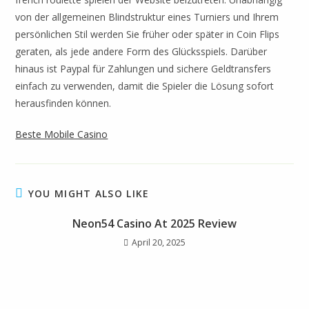
von der allgemeinen Blindstruktur eines Turniers und Ihrem
persönlichen Stil werden Sie früher oder später in Coin Flips
geraten, als jede andere Form des Glücksspiels. Darüber
hinaus ist Paypal für Zahlungen und sichere Geldtransfers
einfach zu verwenden, damit die Spieler die Lösung sofort
herausfinden können.
Beste Mobile Casino
YOU MIGHT ALSO LIKE
Neon54 Casino At 2025 Review
April 20, 2025