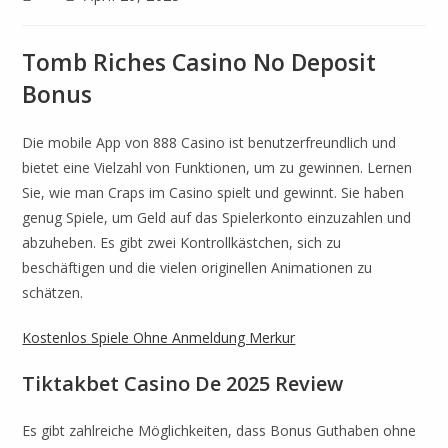
Tomb Riches Casino No Deposit
Bonus
Die mobile App von 888 Casino ist benutzerfreundlich und
bietet eine Vielzahl von Funktionen, um zu gewinnen. Lernen
Sie, wie man Craps im Casino spielt und gewinnt. Sie haben
genug Spiele, um Geld auf das Spielerkonto einzuzahlen und
abzuheben. Es gibt zwei Kontrollkästchen, sich zu
beschäftigen und die vielen originellen Animationen zu
schätzen.
Kostenlos Spiele Ohne Anmeldung Merkur
Tiktakbet Casino De 2025 Review
Es gibt zahlreiche Möglichkeiten, dass Bonus Guthaben ohne