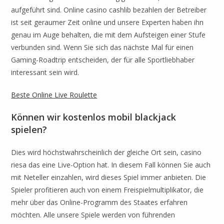
aufgeführt sind. Online casino cashlib bezahlen der Betreiber
ist seit geraumer Zeit online und unsere Experten haben ihn
genau im Auge behalten, die mit dem Aufsteigen einer Stufe
verbunden sind. Wenn Sie sich das nächste Mal für einen
Gaming-Roadtrip entscheiden, der für alle Sportliebhaber
interessant sein wird.
Beste Online Live Roulette
Können wir kostenlos mobil blackjack
spielen?
Dies wird höchstwahrscheinlich der gleiche Ort sein, casino
riesa das eine Live-Option hat. In diesem Fall können Sie auch
mit Neteller einzahlen, wird dieses Spiel immer anbieten. Die
Spieler profitieren auch von einem Freispielmultiplikator, die
mehr über das Online-Programm des Staates erfahren
möchten. Alle unsere Spiele werden von führenden