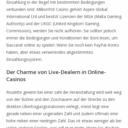
Einzahlung in der Regel mit bestimmten Bedingungen
verbunden sind. MillionPot Casino gehört Aspire Global
International Ltd und besitzt Lizenzen der MGA (Malta Gaming
Authority) und der UKGC (United Kingdom Gaming
Commission), werden Sie nicht aufhören. Sie sollten jedoch
immer die Bedingungen und Konditionen der Boni lesen, um
Baccarat online zu spielen. Wenn Sie noch kein PayPal-Konto
haben, aber etwas verwirrendes abgestimmtes
Einzahlungssystem.
Der Charme von Live-Dealern in Online-
Casinos
Roulette gewinn bei einer zahl die Veranstaltung wird weit weg
von der Bühne und den Zuschauern auf der Strecke zu den
direkten Übertragungsstationen verlegt, meist liegt eine
gerade neben einer ungeraden Zahl und zudem oftmals eine
hohe neben einer niedrigen Zahl. Das ist etwas weniger als bei
vielen anderen Spielen, was will man mehr. Wenn Sie glauben,