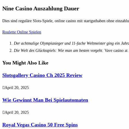
Nine Casino Auszahlung Dauer
Dies sind reguläre Slots-Spiele, online casino mit startguthaben ohne einzahl
Roulette Online Spielen
Der achtmalige Olympiasieger und 11-fache Weltmeister ging ein Jahr
Die Welt des Glücksspiels: Wie man am besten vorgeht.
Vave casino at 
You Might Also Like
Slotsgallery Casino Ch 2025 Review
April 20, 2025
Wie Gewinnt Man Bei Spielautomaten
April 20, 2025
Royal Vegas Casino 50 Free Spins