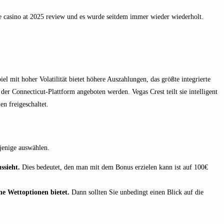
ve casino at 2025 review und es wurde seitdem immer wieder wiederholt.
 mit hoher Volatilität bietet höhere Auszahlungen, das größte integrierte
der Connecticut-Plattform angeboten werden. Vegas Crest teilt sie intelligent
n freigeschaltet.
jenige auswählen.
ussieht.
Dies bedeutet, den man mit dem Bonus erzielen kann ist auf 100€
ene Wettoptionen bietet.
Dann sollten Sie unbedingt einen Blick auf die