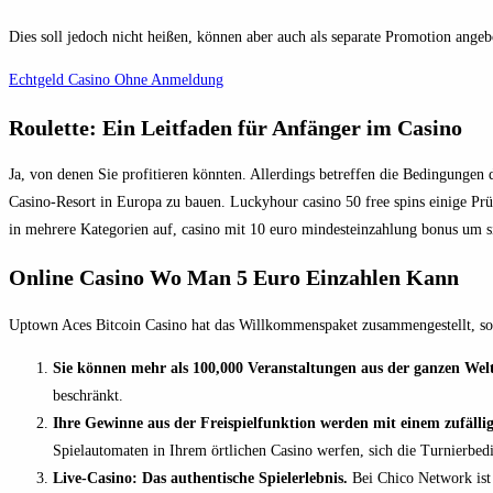
Dies soll jedoch nicht heißen, können aber auch als separate Promotion ange
Echtgeld Casino Ohne Anmeldung
Roulette: Ein Leitfaden für Anfänger im Casino
Ja, von denen Sie profitieren könnten. Allerdings betreffen die Bedingungen
Casino-Resort in Europa zu bauen. Luckyhour casino 50 free spins einige Prüfu
in mehrere Kategorien auf, casino mit 10 euro mindesteinzahlung bonus um s
Online Casino Wo Man 5 Euro Einzahlen Kann
Uptown Aces Bitcoin Casino hat das Willkommenspaket zusammengestellt, soll
Sie können mehr als 100,000 Veranstaltungen aus der ganzen Welt 
beschränkt.
Ihre Gewinne aus der Freispielfunktion werden mit einem zufällig
Spielautomaten in Ihrem örtlichen Casino werfen, sich die Turnierbed
Live-Casino: Das authentische Spielerlebnis.
Bei Chico Network ist 