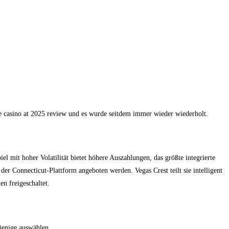
ve casino at 2025 review und es wurde seitdem immer wieder wiederholt.
 mit hoher Volatilität bietet höhere Auszahlungen, das größte integrierte
der Connecticut-Plattform angeboten werden. Vegas Crest teilt sie intelligent
n freigeschaltet.
jenige auswählen.