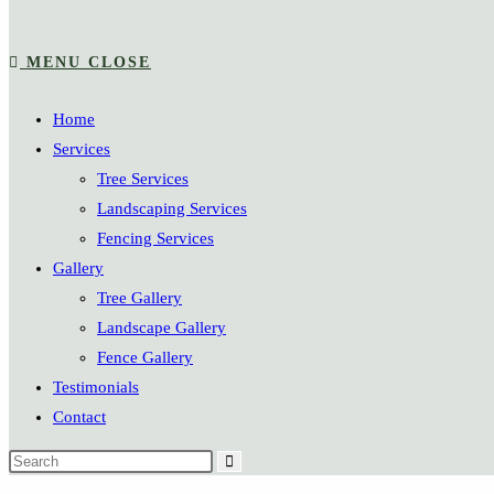
MENU
CLOSE
Home
Services
Tree Services
Landscaping Services
Fencing Services
Gallery
Tree Gallery
Landscape Gallery
Fence Gallery
Testimonials
Contact