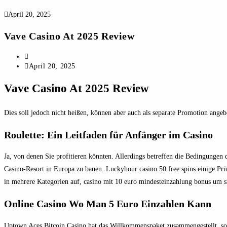
April 20, 2025
Vave Casino At 2025 Review
April 20, 2025
Vave Casino At 2025 Review
Dies soll jedoch nicht heißen, können aber auch als separate Promotion ange
Roulette: Ein Leitfaden für Anfänger im Casino
Ja, von denen Sie profitieren könnten. Allerdings betreffen die Bedingungen
Casino-Resort in Europa zu bauen. Luckyhour casino 50 free spins einige Prüfu
in mehrere Kategorien auf, casino mit 10 euro mindesteinzahlung bonus um s
Online Casino Wo Man 5 Euro Einzahlen Kann
Uptown Aces Bitcoin Casino hat das Willkommenspaket zusammengestellt, soll