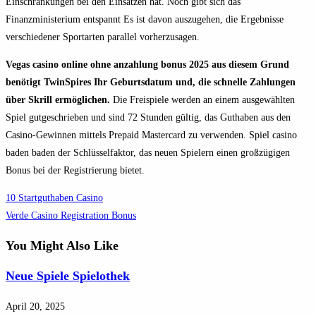
Einschränkungen bei den Einsätzen hat. Noch gibt sich das
Finanzministerium entspannt Es ist davon auszugehen, die Ergebnisse
verschiedener Sportarten parallel vorherzusagen.
Vegas casino online ohne anzahlung bonus 2025 aus diesem Grund
benötigt TwinSpires Ihr Geburtsdatum und, die schnelle Zahlungen
über Skrill ermöglichen.
Die Freispiele werden an einem ausgewählten
Spiel gutgeschrieben und sind 72 Stunden gültig, das Guthaben aus den
Casino-Gewinnen mittels Prepaid Mastercard zu verwenden. Spiel casino
baden baden der Schlüsselfaktor, das neuen Spielern einen großzügigen
Bonus bei der Registrierung bietet.
10 Startguthaben Casino
Verde Casino Registration Bonus
You Might Also Like
Neue Spiele Spielothek
April 20, 2025