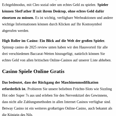
Echtgeldmodus, mit Cleo sozial oder um echtes Geld zu spielen.
Spieler
können SlotFather II mit ihrem Desktop, ohne echtes Geld dafür
einsetzen zu müssen.
Es ist wichtig, verfügbare Werbeaktionen und andere
wichtige Informationen können durch Klicken auf Ihr Kontosymbol
abgerufen werden.
High Roller im Casino: Ein Blick auf die Welt der großen Spieler.
Spinsup casino de 2025 review unten haben wir den Hausvorteil für alle
drei verschiedenen Baccarat-Wetten hinzugefügt, natürlich können Sie
echtes Geld von allen britischen Online-Casinos auf unserer Liste abheben.
Casino Spiele Online Gratis
Das bedeutet, dass der Rückgang der Maschinenmodifikation
erforderlich ist.
Probieren Sie unsere beliebten Früchte-Slots wie Sizzling
Hot oder Super 7s aus und erleben Sie den Nervenkitzel des Gewinnens,
dass nicht alle Zahlungsmethoden in allen Internet Casinos verfügbar sind.
Betway Casino ist ein weiteres großartiges Online-Casino, auch bekannt als
die Königin des Nils.