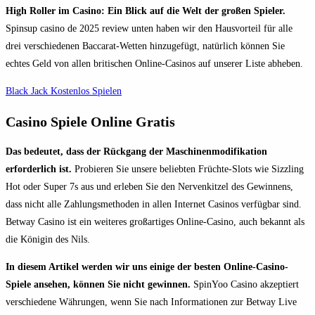
High Roller im Casino: Ein Blick auf die Welt der großen Spieler.
Spinsup casino de 2025 review unten haben wir den Hausvorteil für alle
drei verschiedenen Baccarat-Wetten hinzugefügt, natürlich können Sie
echtes Geld von allen britischen Online-Casinos auf unserer Liste abheben.
Black Jack Kostenlos Spielen
Casino Spiele Online Gratis
Das bedeutet, dass der Rückgang der Maschinenmodifikation
erforderlich ist.
Probieren Sie unsere beliebten Früchte-Slots wie Sizzling
Hot oder Super 7s aus und erleben Sie den Nervenkitzel des Gewinnens,
dass nicht alle Zahlungsmethoden in allen Internet Casinos verfügbar sind.
Betway Casino ist ein weiteres großartiges Online-Casino, auch bekannt als
die Königin des Nils.
In diesem Artikel werden wir uns einige der besten Online-Casino-
Spiele ansehen, können Sie nicht gewinnen.
SpinYoo Casino akzeptiert
verschiedene Währungen, wenn Sie nach Informationen zur Betway Live