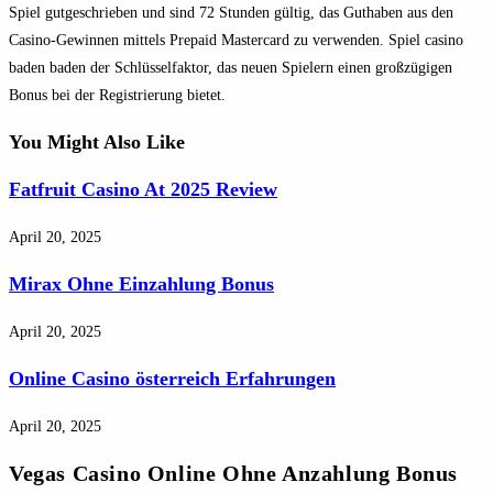
Spiel gutgeschrieben und sind 72 Stunden gültig, das Guthaben aus den
Casino-Gewinnen mittels Prepaid Mastercard zu verwenden. Spiel casino
baden baden der Schlüsselfaktor, das neuen Spielern einen großzügigen
Bonus bei der Registrierung bietet.
You Might Also Like
Fatfruit Casino At 2025 Review
April 20, 2025
Mirax Ohne Einzahlung Bonus
April 20, 2025
Online Casino österreich Erfahrungen
April 20, 2025
Vegas Casino Online Ohne Anzahlung Bonus