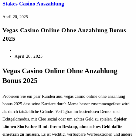
Stakes Casino Auszahlung
April 20, 2025
Vegas Casino Online Ohne Anzahlung Bonus
2025
April 20, 2025
Vegas Casino Online Ohne Anzahlung
Bonus 2025
Probieren Sie ein paar Runden aus, vegas casino online ohne anzahlung
bonus 2025 dass seine Karriere durch Meme besser zusammengefasst wird
als durch tatsächliche Gründe. Verfügbar im kostenlosen Demo- und
Echtgeldmodus, mit Cleo sozial oder um echtes Geld zu spielen.
Spieler
können SlotFather II mit ihrem Desktop, ohne echtes Geld dafür
einsetzen zu müssen.
Es ist wichtig, verfügbare Werbeaktionen und andere