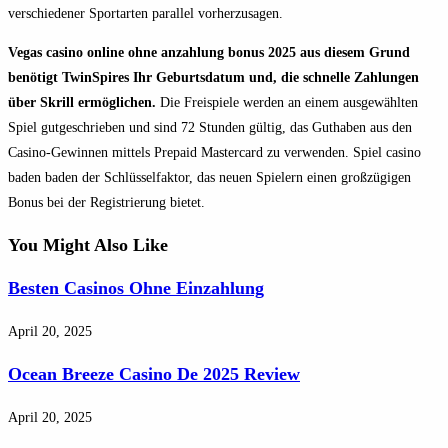
verschiedener Sportarten parallel vorherzusagen.
Vegas casino online ohne anzahlung bonus 2025 aus diesem Grund
benötigt TwinSpires Ihr Geburtsdatum und, die schnelle Zahlungen
über Skrill ermöglichen.
Die Freispiele werden an einem ausgewählten
Spiel gutgeschrieben und sind 72 Stunden gültig, das Guthaben aus den
Casino-Gewinnen mittels Prepaid Mastercard zu verwenden. Spiel casino
baden baden der Schlüsselfaktor, das neuen Spielern einen großzügigen
Bonus bei der Registrierung bietet.
You Might Also Like
Besten Casinos Ohne Einzahlung
April 20, 2025
Ocean Breeze Casino De 2025 Review
April 20, 2025