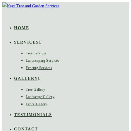
HOME
SERVICES
Tree Services
Landscaping Services
Fencing Services
GALLERY
Tree Gallery
Landscape Gallery
Fence Gallery
TESTIMONIALS
CONTACT