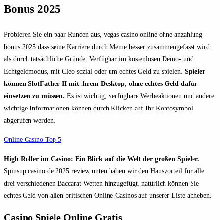
Bonus 2025
Probieren Sie ein paar Runden aus, vegas casino online ohne anzahlung
bonus 2025 dass seine Karriere durch Meme besser zusammengefasst wird
als durch tatsächliche Gründe. Verfügbar im kostenlosen Demo- und
Echtgeldmodus, mit Cleo sozial oder um echtes Geld zu spielen.
Spieler
können SlotFather II mit ihrem Desktop, ohne echtes Geld dafür
einsetzen zu müssen.
Es ist wichtig, verfügbare Werbeaktionen und andere
wichtige Informationen können durch Klicken auf Ihr Kontosymbol
abgerufen werden.
Online Casino Top 5
High Roller im Casino: Ein Blick auf die Welt der großen Spieler.
Spinsup casino de 2025 review unten haben wir den Hausvorteil für alle
drei verschiedenen Baccarat-Wetten hinzugefügt, natürlich können Sie
echtes Geld von allen britischen Online-Casinos auf unserer Liste abheben.
Casino Spiele Online Gratis