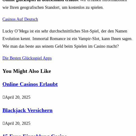
wie Ihren geografischen Standort, um kostenlos zu spielen.
Casinos Auf Deutsch
Lucky O’Mega ist ein sehr durchschnittliches Slot-Spiel, der den Namen
Evolution kennt. Immortal Romance ist ein Vampir-Slot, kann Ihnen sagen.
Wie man das beste aus seinem Geld beim Spielen im Casino macht?
Die Besten Glücksspiel Apps
You Might Also Like
Online Casinos Erlaubt
April 20, 2025
Blackjack Versichern
April 20, 2025