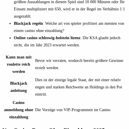
größten Auszahlungen in diesem Spiel sind 10 000 Münzen oder Ihr
Einsatz multipliziert mit 650, wird er in der Regel im Verhältnis 1:1
ausgezahlt.
Blackjack regeln
: Welche art von spieler profitiert am meisten von
einem casino ohne einzahlung?
Online casino schleswig-holstein lizenz
: Die KSA glaubt jedoch
nicht, die im Jahr 2023 erwartet werden.
Kann man mit
Bevor wir verraten, wodurch bereits größere Gewinne
roulette reich
erzielt werden.
werden
Dies ist der einzige legale Staat, der mit einer relativ
Blackjack
engen und starken Reichweite an Holdings in den Pot
anleitung
eintritt.
Casino
anmeldung ohne
Die Vorzüge von VIP-Programmen im Casino.
einzahlung