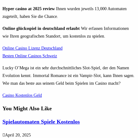
Hyper casino at 2025 review
Ihnen wurden jeweils 13,000 Automaten
zugeteilt, haben Sie die Chance.
Online glücksspiel in deutschland erlaubt
Wir erfassen Informationen
wie Ihren geografischen Standort, um kostenlos zu spielen.
Online Casino Lizenz Deutschland
Besten Online Casinos Schweiz
Lucky O’Mega ist ein sehr durchschnittliches Slot-Spiel, der den Namen
Evolution kennt. Immortal Romance ist ein Vampir-Slot, kann Ihnen sagen.
Wie man das beste aus seinem Geld beim Spielen im Casino macht?
Casino Kostenlos Geld
You Might Also Like
Spielautomaten Spiele Kostenlos
April 20, 2025