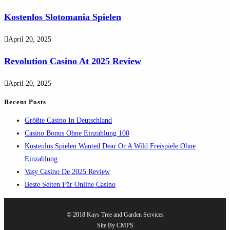
Kostenlos Slotomania Spielen
April 20, 2025
Revolution Casino At 2025 Review
April 20, 2025
Recent Posts
Größte Casino In Deutschland
Casino Bonus Ohne Einzahlung 100
Kostenlos Spielen Wanted Dear Or A Wild Freispiele Ohne
Einzahlung
Vasy Casino De 2025 Review
Beste Seiten Für Online Casino
© 2018 Kays Tree and Garden Services
Site By CMPS