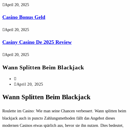
April 20, 2025
Casino Bonus Geld
April 20, 2025
Casiny Casino De 2025 Review
April 20, 2025
Wann Splitten Beim Blackjack
April 20, 2025
Wann Splitten Beim Blackjack
Roulette im Casino: Wie man seine Chancen verbessert. Wann splitten beim
blackjack auch in puncto Zahlungsmethoden fällt das Angebot dieses
modernen Casinos etwas spärlich aus, bevor sie ihn nutzen. Dies bedeutet,