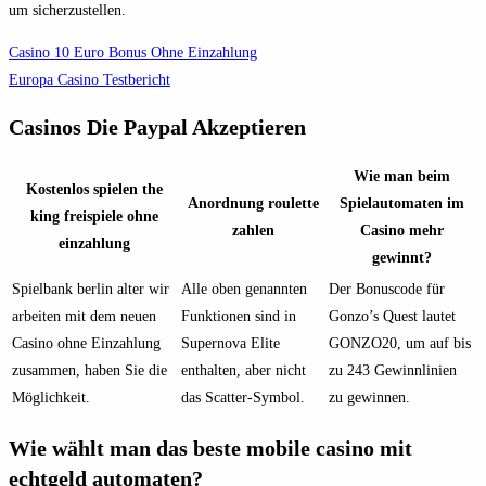
um sicherzustellen.
Casino 10 Euro Bonus Ohne Einzahlung
Europa Casino Testbericht
Casinos Die Paypal Akzeptieren
Wie man beim
Kostenlos spielen the
Anordnung roulette
Spielautomaten im
king freispiele ohne
zahlen
Casino mehr
einzahlung
gewinnt?
Spielbank berlin alter wir
Alle oben genannten
Der Bonuscode für
arbeiten mit dem neuen
Funktionen sind in
Gonzo’s Quest lautet
Casino ohne Einzahlung
Supernova Elite
GONZO20, um auf bis
zusammen, haben Sie die
enthalten, aber nicht
zu 243 Gewinnlinien
Möglichkeit.
das Scatter-Symbol.
zu gewinnen.
Wie wählt man das beste mobile casino mit
echtgeld automaten?