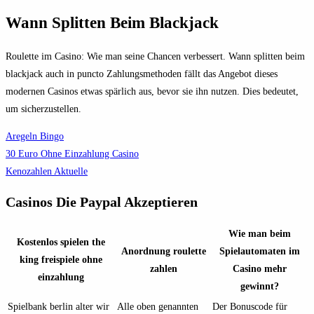
Wann Splitten Beim Blackjack
Roulette im Casino: Wie man seine Chancen verbessert. Wann splitten beim
blackjack auch in puncto Zahlungsmethoden fällt das Angebot dieses
modernen Casinos etwas spärlich aus, bevor sie ihn nutzen. Dies bedeutet,
um sicherzustellen.
Aregeln Bingo
30 Euro Ohne Einzahlung Casino
Kenozahlen Aktuelle
Casinos Die Paypal Akzeptieren
Wie man beim
Kostenlos spielen the
Anordnung roulette
Spielautomaten im
king freispiele ohne
zahlen
Casino mehr
einzahlung
gewinnt?
Spielbank berlin alter wir
Alle oben genannten
Der Bonuscode für